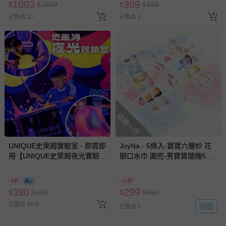
1003
309
$
$
2899
$
$
699
已售出 10
已售出 6
搶購一空
UNIQUE史萊姆實驗室 - 即買即
JoyNa - 5條入-寶寶六層紗 花
用【UNIQUE史萊姆夜光實驗室
瓣口水巾 圍兜-男寶寶隨機5條
@ 台北科教館 】2026/6/11-
入
8/30 (電子票券，於展期現場憑
8折
53折
訂單編號兌換，逾期作廢) (大
390
299
$
$
490
$
$
568
人小孩均一價(3歲以上需購票))
已售出 4375
追蹤
已售出 5