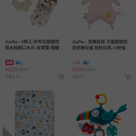
至媽咪愛
LINE@客服ID: @mamilove
我們將依序為您處理
與服務，謝謝。
針對滿件折/滿額贈…等活動，如因部份退貨，而該訂單保
留商品未達活動門檻，將以原價計算，活動贈品亦需一併退
回。
JoyNa - 4條入-紗布花瓣圍兜
JoyNa - 安撫娃娃 可愛動物捏
吸水純棉口水巾-女寶寶-隨機4
捏安撫玩偶 抱枕玩具-小粉兔
條入 (25*24.5cm)
(20*30 cm)
部分商品依據消費者保護法的規定，不適用七天鑑賞期/猶
豫期範圍：
破盤
57折
易於腐敗、保存期限較短或解約時即將逾期（例如生鮮
429
304
$
$
699
$
$
537
商品、食品等）。
已售出 33
已售出 7
客製化商品（例如客製生日書、姓名貼等）。
報紙、期刊或雜誌（惟書籍如經拆封、使用，則酌收整
新費用）。
經消費者拆封之影音商品或電腦軟體（例如 DVD、CD
等）。
非以有形媒介提供之數位內容或一經提供即為完成之線
上服務，經消費者事先同意始提供（例如線上課程、遊