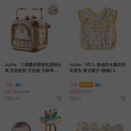
JoyNa - 六面體音樂燈光感統玩
JoyNa - 3件入-無袖防水圍兜兜
具 形狀配對 手拍鼓 手敲琴-企
反穿衣-英文獅子+隨機2入
鵝六面盒-粉色
53折
45折
即將售完
678
359
$
$
1289
$
$
799
已售出 29
已售出 5