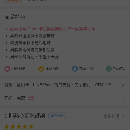
商品特色
國泰世華 Cube 卡切換童樂匯享 5% 回饋無上限
柔軟舒適透氣不刺激皮膚
越洗越柔軟不易起毛球
肩膀和兩側均為按扣設計
肩部無骨縫紉，平整不卡身
口碑嚴選
正品保證
加密付款
7天鑑賞
付款
信用卡・LINE Pay・街口支付・先享後付・ATM・iPASS MONEY
配送
宅配
免運
1 則熱心媽咪評論
更多評價
真實承諾