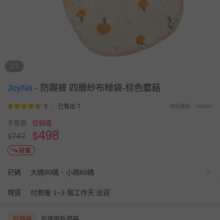
1/1
JoyNa
-
防踢被 四層紗布睡袋-棕色蘑菇
5
已售出 7
商品編號：763695
市售價
促銷價
498
$
747
$
尺碼
大碼80碼、小碼60碼
現貨
付款後 1~3 個工作天 出貨
折價券
可使用折價券