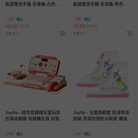
費用，可能會另需加收。
能感應洗手機 皂液機-白色-凝
能感應洗手機 皂液機-黑色-泡
商品實際的配達日期，可於訂單個人資料內的查詢訂單內，
膠款
沫款
已出貨通知之訊息為主。
74折
74折
648
如您收到商品，請依正常流程檢查是否完好，若商品遇瑕疵
648
$
$
879
$
$
879
情形，您可申請更換新品或退貨，請見：
退貨的辦理流程
。
已售出 3
已售出 1
若您對於會員帳號、商品訂購與資訊、購物流程、付款方
式、折價券與購物金的使用、退貨及商品運送方式等有疑
問，你可詳見：
媽咪愛客服中心
。
預購商品：預購為海外同步代購，遇缺貨即會通知媽咪並協
助取消退款事宜。
商品如因「價格、組合」等錯誤原因，導致無法安排出貨，
會主動以簡訊及mail通知訂單取消事宜，並將提供適當補
償。
JoyNa - 超市收銀機兒童玩具
JoyNa - 兒童雨鞋套 防滑厚底
仿真收銀機 收銀機玩具 扮家家
耐磨 筒高防雨防水鞋套-獨角獸
酒玩具-粉色
(粉)
35折
44折