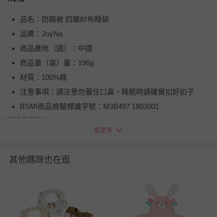
品名：防踢被 四層紗布睡袋
品牌：JoyNa
商品產地（國）：中國
商品重（容）量：196g
材質：100%棉
注意事項：請注意勿蓋住口鼻，睡眠時請確實扣好扣子
BSMI商品檢驗標識字號：M3B497 1803001
退換貨須知
看更多
您所購買的商品享有7天的鑑賞期／猶豫期權益，但此期間
並非試用期，您所退回的商品必須是未經使用的全新狀態，
包含完整包裝、配件、說明文件及贈品等。
其他媽咪也在逛
如需退換貨，請於收到商品7天（含例假日內提出），如為
瑕疵退換貨所產生的運費，將由媽咪愛負責處理，若非瑕疵
退貨，您可至『查詢訂單』>『已出貨』中查詢該筆訂單，
並點選『我要退貨』即可進行申請。若有相關退貨問題，請