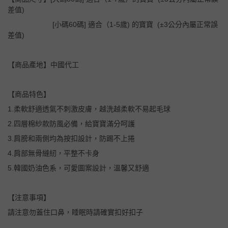
差值)
[小碼60碼] 適合（1-5歲) 的寶寶 (±3公分內屬正常誤
差值)
【商品產地】中國代工
【商品特色】
1.柔軟舒適透氣不刺激皮膚，越洗越柔軟不易起毛球
2.四層棉紗款防風必備，給寶寶滿分呵護
3.肩膀和兩側均為按扣設計，防踢不上捲
4.肩部無骨縫紉，平整不卡身
5.韓國奶油色系，可愛圖案設計，溫馨又舒適
【注意事項】
請注意勿蓋住口鼻，睡眠時請確實扣好扣子