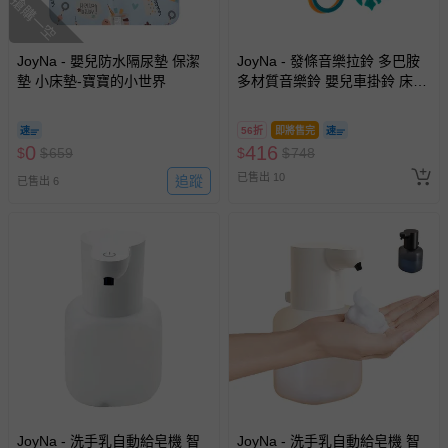
搶購一空
戲或活動點數等）。
已拆封之以下類型商品：
-個人衛生用品（例如尿布、貼身衣物、泳裝、襪子、地
JoyNa - 嬰兒防水隔尿墊 保潔
JoyNa - 發條音樂拉鈴 多巴胺
墊 小床墊-寶寶的小世界
墊、寢具類等）。
多材質音樂鈴 嬰兒車掛鈴 床邊
音樂鈴-藍色鳥
-新生兒親膚衣物（嬰幼兒包巾與背巾、包屁衣、學習
褲、紗布衣等）。
56折
即將售完
-接觸性孕哺產品（奶嘴、奶瓶、擠乳器、哺乳衣、托腹
0
416
$
$
659
$
$
748
帶束縛衣、餐搖椅等）。
已售出 10
追蹤
已售出 6
-其他原廠盒裝商品封口處已貼上「不可拆封」，或具警
示字句等說明貼紙、封條者。
國際航空、客運、訂房等服務。
相關的退換貨辦理流程，可詳見：
退換貨 & 退款問題
其他常見問題：
運送服務：目前提供的運送僅限台灣本島。如您位於離島地
區，可能會無法配送，或須依據商品需加收離島運費。廠商
亦保留出貨與否的權利。離島、偏遠地區、樓層親送等加價
JoyNa - 洗手乳自動給皂機 智
JoyNa - 洗手乳自動給皂機 智