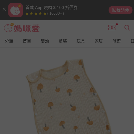
首載 App 現領 $ 100 折價券
點我領券
( 10000+ )
分類
首頁
嬰幼
童裝
玩具
家居
旅遊