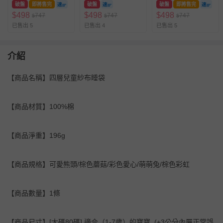
破盤
即將售完
破盤
破盤
即將售完
$
498
$
498
$
498
747
747
747
$
$
$
已售出 5
已售出 4
已售出 5
介紹
【商品名稱】四層兒童紗布睡袋
【商品材質】100%棉
【商品淨重】196g
【商品規格】可愛熊頭/棕色蘑菇/彩色愛心/萌萌兔/棕色彩虹
【商品數量】1條
【商品尺寸】[大碼80碼] 適合（1-7歲）的寶寶 (±3公分內屬正常誤