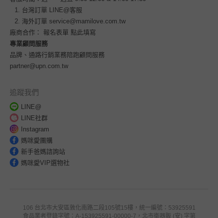
台灣訂單
LINE@客服
海外訂單
service@mamilove.com.tw
廠商合作：
報名表單 點此填寫
專業顧問服務
品牌、通路行銷業務陪跑顧問服務
partner@upn.com.tw
追蹤我們
LINE@
LINE社群
Instagram
媽咪愛團購
新手爸媽諮詢站
媽咪愛VIP選物社
106 台北市大安區敦化南路二段105號15樓，統一編號：53925591
食品業者登錄字號：A-153925591-00000-7，北市衛器販 (安) 字第