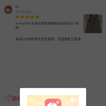
QK
2021年12月
SunnyHeat 防潑水蓄熱保暖纖維羽絨長背心-軍
綠
身高158穿起來大約在膝蓋，質感柔軟又紮實