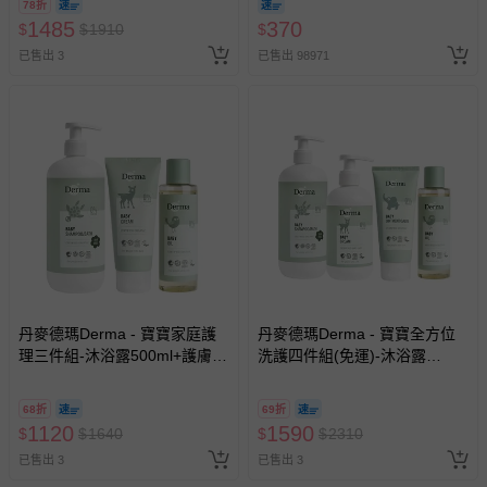
78折
1485
370
$
$
1910
$
已售出 3
已售出 98971
丹麥德瑪Derma - 寶寶家庭護
丹麥德瑪Derma - 寶寶全方位
理三件組-沐浴露500ml+護膚霜
洗護四件組(免運)-沐浴露
100ml+按摩浴油150ml
500ml+護膚霜250ml+萬用膏
100ml+按摩浴油150ml
68折
69折
1120
1590
$
$
1640
$
$
2310
已售出 3
已售出 3