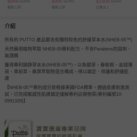
$
949
$
990
$
1508
1898
1980
1880
$
$
$
最新上架
最新上架
已售出 1
介紹
所有的 PUTTO 產品都含有獨特棕色的舒緩草本水(NHEB-05™)
天然藥用植物萃取 NHEB-05專利配方，不含Parabens防腐劑、
無酒精
獲得專利鎮靜草本水(NHEB-05™)，以魚腥草、春榆根、金錢薄
荷、車前草、桑葉萃取物混合構成，得以鎮定、保護和舒緩肌
膚
【NHEB-05™專利成分是根據美國FDA標準，通過皮膚刺激測
試，已完成敏感性肌膚鎮定緩解專利註冊物質(專利編號10-
0991339)】