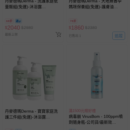
會主動以簡訊及mail通知訂單取消事宜，並將提供適當補
丹麥德瑪Derma - 洗護家庭號
丹麥德瑪Derma - 大地無香孕
量販組(免運)-沐浴露
媽咪保養組(免運)-護膚油
償。
500ml*2+護膚霜250ml*2
150ml*2+保濕乳400ml*1
68折
78折
2040
1860
$
$
2980
$
$
2380
最新上架
追蹤
已售出 1
滿1500元贈好禮
丹麥德瑪Derma - 寶寶家庭洗
病毒崩 VirusBom - 100ppm噴
護三件組(免運)-沐浴露
劑隨身瓶-公司貨/最新效
500ml+護膚霜250ml+萬用膏
期-100ml