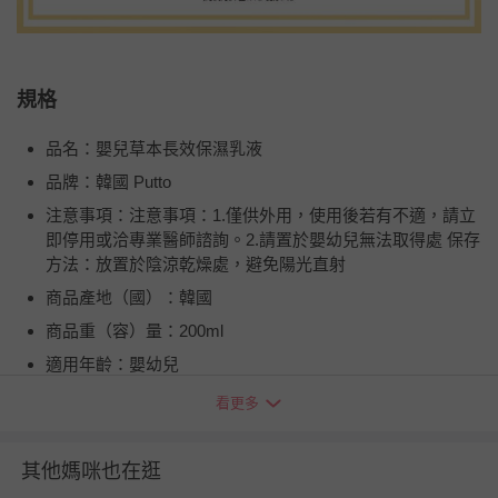
規格
品名：嬰兒草本長效保濕乳液
品牌：韓國 Putto
注意事項：注意事項：1.僅供外用，使用後若有不適，請立
即停用或洽專業醫師諮詢。2.請置於嬰幼兒無法取得處 保存
方法：放置於陰涼乾燥處，避免陽光直射
商品產地（國）：韓國
商品重（容）量：200ml
適用年齡：嬰幼兒
使用方式：適量擠入手掌心並推勻後，均勻塗抹身體上
看更多
商品運送限制：外島需額外加收運費
退換貨須知
其他媽咪也在逛
您所購買的商品享有7天的鑑賞期／猶豫期權益，但此期間