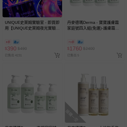
相關的退換貨辦理流程，可詳見：
退換貨 & 退款問題
其他常見問題：
UNIQUE史萊姆實驗室 - 即買即
丹麥德瑪Derma - 寶寶護膚霜
用【UNIQUE史萊姆夜光實驗室
家庭號四入組(免運)-護膚霜
運送服務：目前提供的運送僅限台灣本島。如您位於離島地
@ 台北科教館 】2026/6/11-
250ml*4
區，可能會無法配送，或須依據商品需加收離島運費。廠商
8/30 (電子票券，於展期現場憑
亦保留出貨與否的權利。離島、偏遠地區、樓層親送等加價
8折
73折
訂單編號兌換，逾期作廢) (大
390
費用，可能會另需加收。
1760
$
$
490
$
$
2400
人小孩均一價(3歲以上需購票))
已售出 4231
已售出 5
商品實際的配達日期，可於訂單個人資料內的查詢訂單內，
已出貨通知之訊息為主。
如您收到商品，請依正常流程檢查是否完好，若商品遇瑕疵
情形，您可申請更換新品或退貨，請見：
退貨的辦理流程
。
若您對於會員帳號、商品訂購與資訊、購物流程、付款方
式、折價券與購物金的使用、退貨及商品運送方式等有疑
問，你可詳見：
媽咪愛客服中心
。
預購商品：預購為海外同步代購，遇缺貨即會通知媽咪並協
搶購一空
助取消退款事宜。
商品如因「價格、組合」等錯誤原因，導致無法安排出貨，