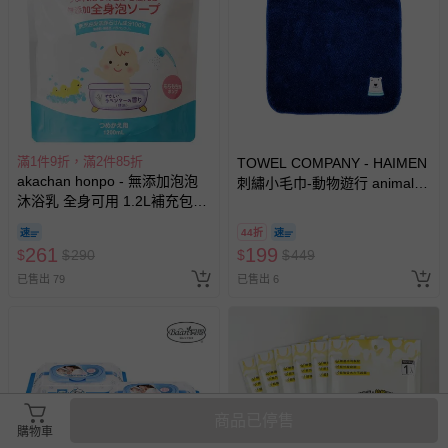
滿1件9折，滿2件85折
TOWEL COMPANY - HAIMEN
akachan honpo - 無添加泡泡
刺繡小毛巾-動物遊行 animal
沐浴乳 全身可用 1.2L補充包
parade(日本今治)-北極熊
(1200ml)-日本製
(Polar brar)
44折
261
199
$
$
290
$
$
449
已售出 79
已售出 6
商品已停售
購物車