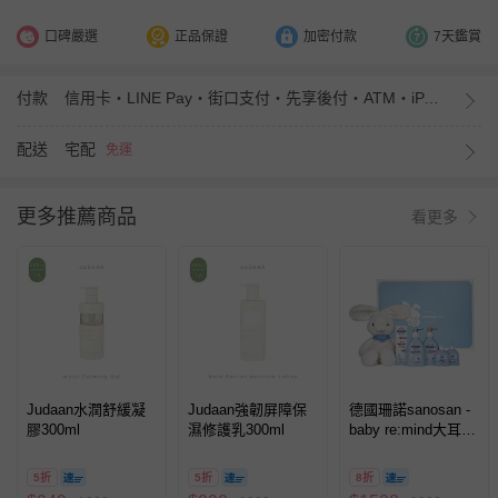
口碑嚴選
正品保證
加密付款
7天鑑賞
付款
信用卡・LINE Pay・街口支付・先享後付・ATM・iPASS MONEY
配送
宅配
免運
更多推薦商品
看更多
Judaan水潤舒緩凝
Judaan強韌屏障保
德國珊諾sanosan -
膠300ml
濕修護乳300ml
baby re:mind大耳兔
潤膚保養彌月禮盒
5折
5折
8折