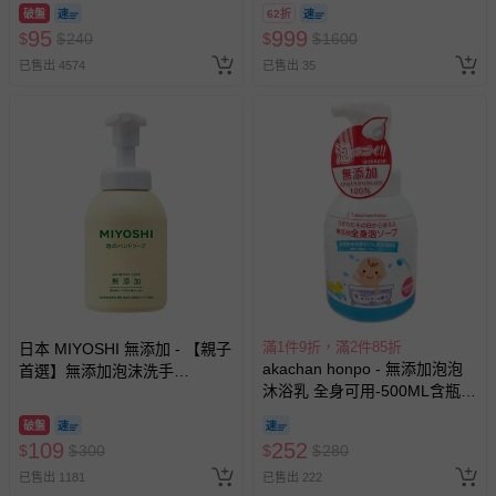
換，贈送券現場領取)-效期至
破盤
62折
2026/10/16 正券逾期視同現金
95
999
$
$
240
$
$
1600
券使用
已售出 4574
已售出 35
滿1件9折，滿2件85折
日本 MIYOSHI 無添加 - 【親子
akachan honpo - 無添加泡泡
首選】無添加泡沫洗手
沐浴乳 全身可用-500ML含瓶-
乳-350ml
日本製
破盤
109
252
$
$
300
$
$
280
已售出 1181
已售出 222