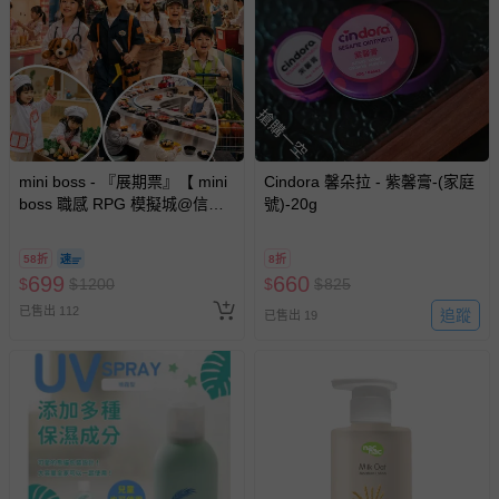
搶購一空
mini boss - 『展期票』【 mini
Cindora 馨朵拉 - 紫馨膏-(家庭
boss 職感 RPG 模擬城@信義
號)-20g
A11 】2026/7/10-8/30 (電子票
券，於展期現場憑訂單編號兌
58折
8折
換，依現場梯次安排入場，逾
699
660
$
$
1200
$
$
825
期作廢) (兒童票(2歲以上)贈一
已售出 112
名陪伴成人)
追蹤
已售出 19