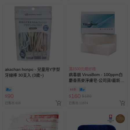
滿1500元贈好禮
akachan honpo - 兒童用Y字型
病毒崩 VirusBom - 100ppm白
牙線棒 30支入 (3歲~)
麝香燕麥淨膚皂-公司貨/最新效
期-100g
89折
90
160
$
$
$
180
已售出 618
已售出 11874