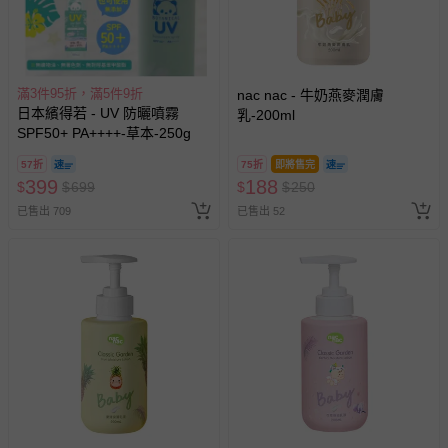
滿3件95折，滿5件9折
nac nac - 牛奶燕麥潤膚
日本繽得若 - UV 防曬噴霧
乳-200ml
SPF50+ PA++++-草本-250g
57折
75折
即將售完
399
188
$
$
699
$
$
250
已售出 709
已售出 52