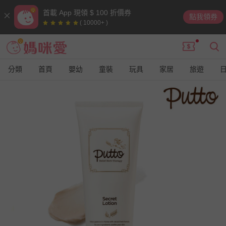
首載 App 現領 $ 100 折價券
點我領券
( 10000+ )
分類
首頁
嬰幼
童裝
玩具
家居
旅遊