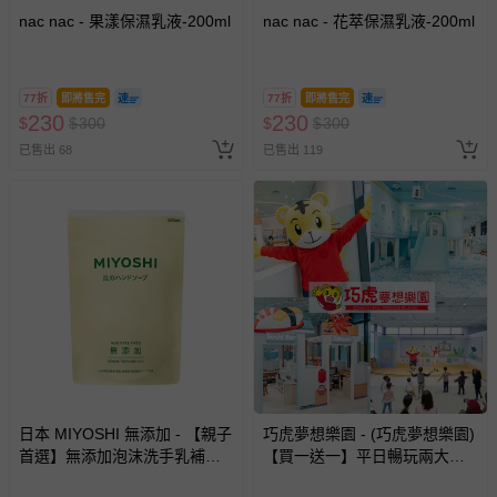
nac nac - 果漾保濕乳液-200ml
nac nac - 花萃保濕乳液-200ml
77折
即將售完
77折
即將售完
230
230
$
$
300
$
$
300
已售出 68
已售出 119
日本 MIYOSHI 無添加 - 【親子
巧虎夢想樂園 - (巧虎夢想樂園)
首選】無添加泡沫洗手乳補充
【買一送一】平日暢玩兩大一
包-300ml
小套票 (正券為電子票券現場兌