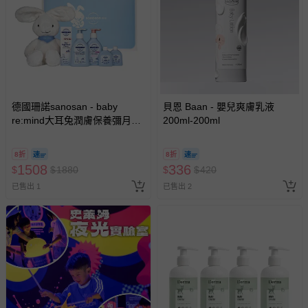
報紙、期刊或雜誌（惟書籍如經拆封、使用，則酌收整
新費用）。
經消費者拆封之影音商品或電腦軟體（例如 DVD、CD
等）。
非以有形媒介提供之數位內容或一經提供即為完成之線
上服務，經消費者事先同意始提供（例如線上課程、遊
德國珊諾sanosan - baby
貝恩 Baan - 嬰兒爽膚乳液
re:mind大耳兔潤膚保養彌月禮
戲或活動點數等）。
200ml-200ml
盒
已拆封之以下類型商品：
-個人衛生用品（例如尿布、貼身衣物、泳裝、襪子、地
8折
8折
1508
336
$
$
1880
$
$
420
墊、寢具類等）。
-新生兒親膚衣物（嬰幼兒包巾與背巾、包屁衣、學習
已售出 1
已售出 2
褲、紗布衣等）。
-接觸性孕哺產品（奶嘴、奶瓶、擠乳器、哺乳衣、托腹
帶束縛衣、餐搖椅等）。
-其他原廠盒裝商品封口處已貼上「不可拆封」，或具警
示字句等說明貼紙、封條者。
國際航空、客運、訂房等服務。