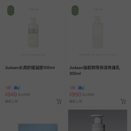
並非試用期，您所退回的商品必須是未經使用的全新狀態，
包含完整包裝、配件、說明文件及贈品等。
如需退換貨，請於收到商品7天（含例假日內提出），如為
瑕疵退換貨所產生的運費，將由媽咪愛負責處理，若非瑕疵
退貨，您可至『查詢訂單』>『已出貨』中查詢該筆訂單，
並點選『我要退貨』即可進行申請。若有相關退貨問題，請
至媽咪愛
LINE@客服ID: @mamilove
我們將依序為您處理
與服務，謝謝。
Judaan水潤舒緩凝膠300ml
Judaan強韌屏障保濕修護乳
300ml
針對滿件折/滿額贈…等活動，如因部份退貨，而該訂單保
留商品未達活動門檻，將以原價計算，活動贈品亦需一併退
回。
5折
5折
949
990
$
$
1898
$
$
1980
最新上架
部分商品依據消費者保護法的規定，不適用七天鑑賞期/猶
最新上架
豫期範圍：
易於腐敗、保存期限較短或解約時即將逾期（例如生鮮
商品、食品等）。
客製化商品（例如客製生日書、姓名貼等）。