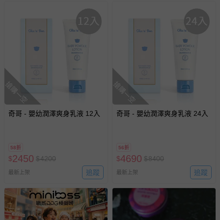
搶購一空
搶購一空
奇哥 - 嬰幼潤澤爽身乳液 12入
奇哥 - 嬰幼潤澤爽身乳液 24入
58折
56折
2450
4690
$
$
4200
$
$
8400
追蹤
追蹤
最新上架
最新上架