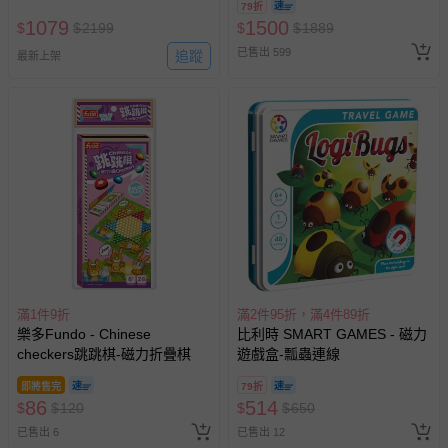
79折
辦模型(隨機2盒入)
1079
1500
$
$
2199
$
$
1889
已售出 599
追蹤
最新上架
滿1件9折
滿2件95折，滿4件89折
樂多Fundo - Chinese
比利時 SMART GAMES - 磁力
checkers跳跳棋-磁力折疊棋
遊戲盒-瓢蟲連線
即將售完
79折
86
514
$
$
120
$
$
650
已售出 6
已售出 12