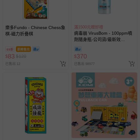
滿1500元贈好禮
樂多Fundo - Chinese Chess象
病毒崩 VirusBom - 100ppm噴
棋-磁力折疊棋
劑隨身瓶-公司貨/最新效
期-100ml
69折
即將售完
83
370
$
$
120
$
已售出 12
已售出 98977