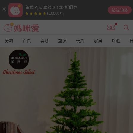
首載 App 現領 $ 100 折價券
點我領券
( 10000+ )
分類
首頁
嬰幼
童裝
玩具
家居
旅遊