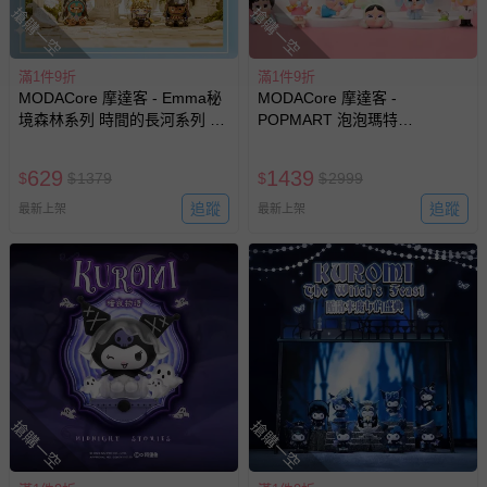
搶購一空
搶購一空
滿1件9折
滿1件9折
MODACore 摩達客 - Emma秘
MODACore 摩達客 -
境森林系列 時間的長河系列 異
POPMART 泡泡瑪特
域風 盒玩 盲盒 盲抽 公仔 玩偶
CRYBABY 哭娃 X 飛天小女警
手辦模型
系列 盒玩 盲盒 盲抽 公仔 玩偶
629
1439
$
$
1379
$
$
2999
手辦模型(隨機2盒入)
追蹤
追蹤
最新上架
最新上架
搶購一空
搶購一空