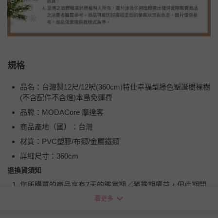
規格
品名：台灣製12尺/12呎(360cm)特仕幸福型綠色聖誕樹裸樹
(不含配件不含燈)本島免運費
品牌：MODACore 摩達客
商品產地（國）：台灣
材質：PVC塑膠/布類/金屬鐵類
詳細尺寸：360cm
退換貨須知
您所購買的商品享有7天的鑑賞期／猶豫期權益，但此期間
並非試用期，您所退回的商品必須是未經使用的全新狀態，
看更多
包含完整包裝、配件、說明文件及贈品等。