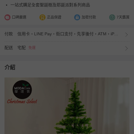
一站式購足全套聖誕樹及耶誕派對系列商品
口碑嚴選
正品保證
加密付款
7天鑑賞
付款
信用卡・LINE Pay・街口支付・先享後付・ATM・iPASS MONEY
配送
宅配
免運
介紹