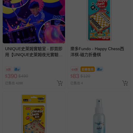
UNIQUE史萊姆實驗室 - 即買即
樂多Fundo - Happy Chess西
用【UNIQUE史萊姆夜光實驗室
洋棋-磁力折疊棋
@ 台北科教館 】2026/6/11-
8/30 (電子票券，於展期現場憑
8折
69折
即將售完
訂單編號兌換，逾期作廢) (大
390
83
$
$
490
$
$
120
人小孩均一價(3歲以上需購票))
已售出 4288
已售出 4