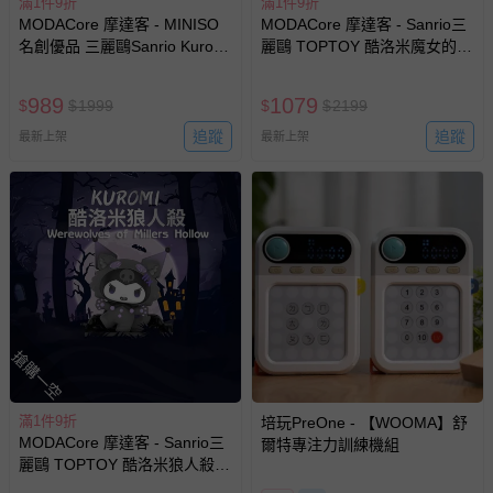
滿1件9折
滿1件9折
MODACore 摩達客 - MINISO
MODACore 摩達客 - Sanrio三
名創優品 三麗鷗Sanrio Kuromi
麗鷗 TOPTOY 酷洛米魔女的盛
暗夜物語系列 盒玩 盲盒 盲抽
典系列 盒玩 盲盒 盲抽 公仔 玩
公仔 玩偶 手辦模型(隨機2盒入)
偶 手辦模型(隨機2盒入)
989
1079
$
$
1999
$
$
2199
追蹤
追蹤
最新上架
最新上架
搶購一空
滿1件9折
培玩PreOne - 【WOOMA】舒
MODACore 摩達客 - Sanrio三
爾特專注力訓練機組
麗鷗 TOPTOY 酷洛米狼人殺系
列 盒玩 盲盒 盲抽 公仔 玩偶 手