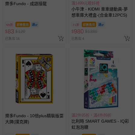
滿1499元贈好禮
樂多Fundo - 成語接龍
小牛津 - KIDMI 車車總動員-夢
想車庫大禮盒-(合金車12PCS)
69折
即將售完
71折
即將售完
83
980
$
$
120
$
$
1380
已售出 16
已售出 4
滿2件95折，滿4件89折
樂多Fundo - 10倍plus精裝版耍
比利時 SMART GAMES - IQ彩
大牌(撲克牌)
虹泡泡糖