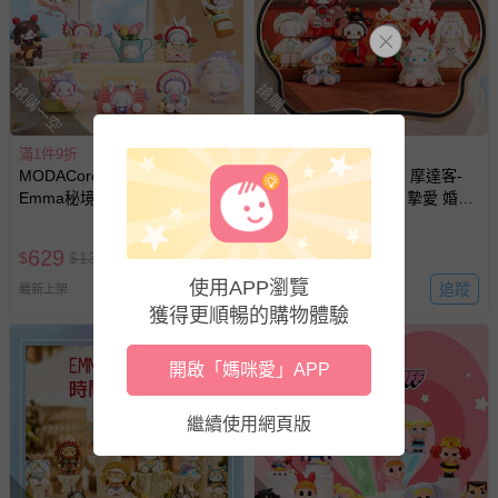
其他常見問題：
運送服務：目前提供的運送僅限台灣本島。如您位於離島地
區，可能會無法配送，或須依據商品需加收離島運費。廠商
亦保留出貨與否的權利。離島、偏遠地區、樓層親送等加價
搶購一空
搶購一空
費用，可能會另需加收。
商品實際的配達日期，可於訂單個人資料內的查詢訂單內，
滿1件9折
滿1件9折
已出貨通知之訊息為主。
MODACore 摩達客 - 摩達客-
MODACore 摩達客 - 摩達客-
Emma秘境森林系列 愛的多巴
Emma秘境森林系列 摯愛 婚禮
如您收到商品，請依正常流程檢查是否完好，若商品遇瑕疵
胺 盒玩 盲盒 盲抽 公仔 玩偶 手
盒玩 盲盒 盲抽 公仔 玩偶 手辦
情形，您可申請更換新品或退貨，請見：
退貨的辦理流程
。
辦模型
模型
629
629
$
$
1379
$
$
1379
若您對於會員帳號、商品訂購與資訊、購物流程、付款方
使用APP瀏覽
式、折價券與購物金的使用、退貨及商品運送方式等有疑
追蹤
追蹤
最新上架
最新上架
問，你可詳見：
媽咪愛客服中心
。
獲得更順暢的購物體驗
預購商品：預購為海外同步代購，遇缺貨即會通知媽咪並協
助取消退款事宜。
開啟「媽咪愛」APP
商品如因「價格、組合」等錯誤原因，導致無法安排出貨，
繼續使用網頁版
會主動以簡訊及mail通知訂單取消事宜，並將提供適當補
償。