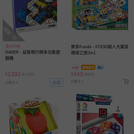
搶購一空
滿1件9折
樂多Fundo - FOOD超人大贏家
GiiKER - 益智飛行棋多功能遊
環球之旅2in1
戲機
69折
即將售完
1393
449
$
$
1720
$
$
650
已售出 2
追蹤
已售出 4