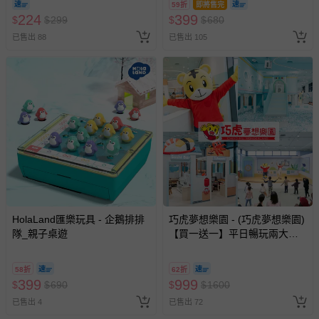
59折
即將售完
224
399
$
$
299
$
$
680
已售出 88
已售出 105
HolaLand匯樂玩具 - 企鵝排排
巧虎夢想樂園 - (巧虎夢想樂園)
隊_親子桌遊
【買一送一】平日暢玩兩大一
小套票 (正券為電子票券現場兌
換，贈送券現場領取)-效期至
58折
62折
2026/10/16 正券逾期視同現金
399
999
$
$
690
$
$
1600
券使用
已售出 4
已售出 72