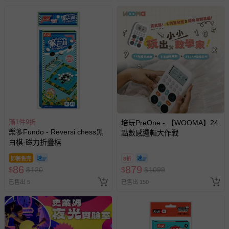
滿1件9折
培玩PreOne - 【WOOMA】24
樂多Fundo - Reversi chess黑
點數感邏輯大作戰
白棋-磁力折疊棋
即將售完
8折
86
879
$
$
120
$
$
1099
已售出 5
已售出 150