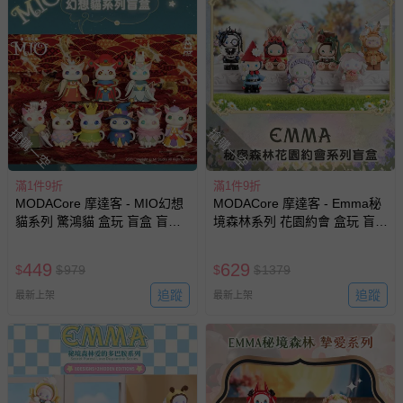
經消費者拆封之影音商品或電腦軟體（例如 DVD、CD
等）。
非以有形媒介提供之數位內容或一經提供即為完成之線
上服務，經消費者事先同意始提供（例如線上課程、遊
戲或活動點數等）。
已拆封之以下類型商品：
搶購一空
搶購一空
-個人衛生用品（例如尿布、貼身衣物、泳裝、襪子、地
墊、寢具類等）。
-新生兒親膚衣物（嬰幼兒包巾與背巾、包屁衣、學習
滿1件9折
滿1件9折
MODACore 摩達客 - MIO幻想
褲、紗布衣等）。
MODACore 摩達客 - Emma秘
貓系列 驚鴻貓 盒玩 盲盒 盲抽
境森林系列 花園約會 盒玩 盲盒
-接觸性孕哺產品（奶嘴、奶瓶、擠乳器、哺乳衣、托腹
公仔 玩偶 手辦模型
盲抽 公仔 玩偶 手辦模型
帶束縛衣、餐搖椅等）。
-其他原廠盒裝商品封口處已貼上「不可拆封」，或具警
449
629
$
$
979
$
$
1379
示字句等說明貼紙、封條者。
追蹤
追蹤
最新上架
最新上架
國際航空、客運、訂房等服務。
相關的退換貨辦理流程，可詳見：
退換貨 & 退款問題