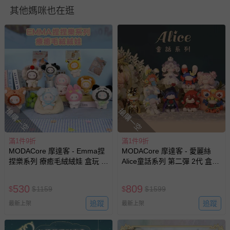
其他媽咪也在逛
如需退換貨，請於收到商品7天（含例假日內提出），如為
瑕疵退換貨所產生的運費，將由媽咪愛負責處理，若非瑕疵
退貨，您可至『查詢訂單』>『已出貨』中查詢該筆訂單，
並點選『我要退貨』即可進行申請。若有相關退貨問題，請
至媽咪愛
LINE@客服ID: @mamilove
我們將依序為您處理
與服務，謝謝。
針對滿件折/滿額贈…等活動，如因部份退貨，而該訂單保
留商品未達活動門檻，將以原價計算，活動贈品亦需一併退
搶購一空
搶購一空
回。
滿1件9折
滿1件9折
部分商品依據消費者保護法的規定，不適用七天鑑賞期/猶
MODACore 摩達客 - Emma捏
MODACore 摩達客 - 愛麗絲
豫期範圍：
捏樂系列 療癒毛絨絨娃 盒玩 盲
Alice童話系列 第二彈 2代 盒玩
易於腐敗、保存期限較短或解約時即將逾期（例如生鮮
盒 盲抽 公仔 玩偶 手辦模型
盲盒 盲抽 公仔 玩偶 手辦模型
商品、食品等）。
(隨機2盒入)
530
809
$
$
1159
$
$
1599
客製化商品（例如客製生日書、姓名貼等）。
追蹤
追蹤
最新上架
最新上架
報紙、期刊或雜誌（惟書籍如經拆封、使用，則酌收整
新費用）。