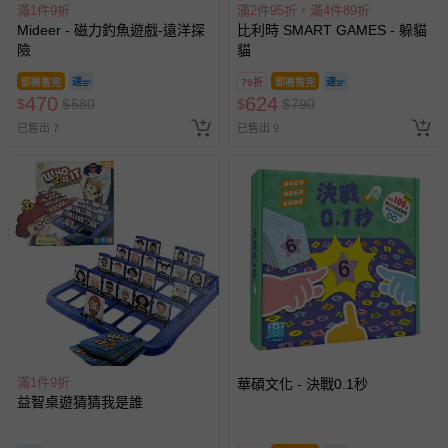
滿1件9折
滿2件95折，滿4件89折
Mideer - 磁力釣魚遊戲-遠洋探
比利時 SMART GAMES - 躲貓
險
貓
即將售完
79折
即將售完
470
624
$
$
580
$
$
790
已售出 7
已售出 9
滿1件9折
華碩文化 - 決戰0.1秒
益智桌遊猜猜我是誰