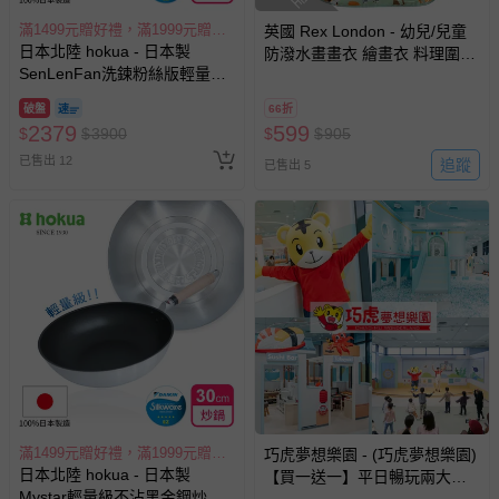
滿1499元贈好禮，滿1999元贈好禮，滿2999元贈好禮
英國 Rex London - 幼兒/兒童
日本北陸 hokua - 日本製
防潑水畫畫衣 繪畫衣 料理圍裙
SenLenFan洗鍊粉絲版輕量不
烹飪圍裙 烘焙圍裙 工作圍裙-
沾平底鍋28cm(含蓋)可用金屬
萌貓樂園
破盤
66折
鏟
2379
599
$
$
3900
$
$
905
已售出 12
追蹤
已售出 5
滿1499元贈好禮，滿1999元贈好禮，滿2999元贈好禮
巧虎夢想樂園 - (巧虎夢想樂園)
日本北陸 hokua - 日本製
【買一送一】平日暢玩兩大一
Mystar輕量級不沾黑金鋼炒
小套票 (正券為電子票券現場兌