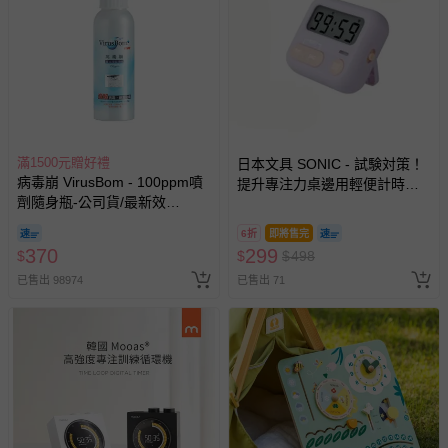
助取消退款事宜。
商品如因「價格、組合」等錯誤原因，導致無法安排出貨，
會主動以簡訊及mail通知訂單取消事宜，並將提供適當補
償。
滿1500元贈好禮
日本文具 SONIC - 試験対策！
病毒崩 VirusBom - 100ppm噴
提升專注力桌邊用輕便計時器-
劑隨身瓶-公司貨/最新效
紫羅蘭 (6.5x5.4x2.1cm)
期-100ml
6折
即將售完
370
299
$
$
$
498
已售出 98974
已售出 71