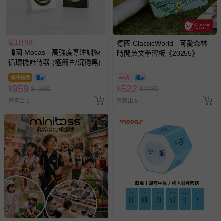
滿1件9折
德國 ClassicWorld - 可愛森林
韓國 Mooas - 高強度專注訓練
時間英文學習板《20255》
循環機計時器-(極簡白/沉穩黑)
即將售完
44折
959
522
$
$
1330
$
$
1180
已售出 1
已售出 5