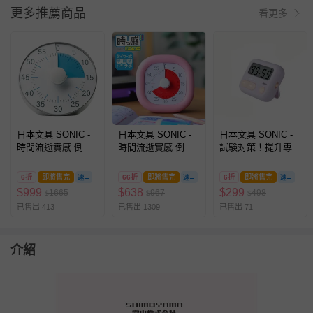
更多推薦商品
看更多
日本文具 SONIC -
日本文具 SONIC -
日本文具 SONIC -
時間流逝實感 倒數
時間流逝實感 倒數
試験対策！提升專注
時鐘/倒數器-60mins
時鐘/倒數器-60mins
力桌邊用輕便計時
版-銀 (19cm)
版-粉紅 (10cm)
器-紫羅蘭
6折
即將售完
66折
即將售完
6折
即將售完
(6.5x5.4x2.1cm)
$
999
$
638
$
299
1665
967
498
$
$
$
已售出 413
已售出 1309
已售出 71
介紹