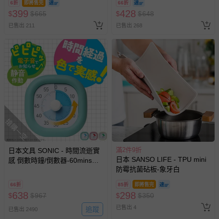
6折
即將售完
66折
399
428
$
$
665
$
$
648
已售出 211
已售出 268
搶購一空
滿2件9折
日本文具 SONIC - 時間流逝實
日本 SANSO LIFE - TPU mini
感 倒數時鐘/倒數器-60mins版-
防霉抗菌砧板-象牙白
薄荷藍 (10cm)
66折
85折
即將售完
638
298
$
$
967
$
$
350
已售出 4
追蹤
已售出 2490