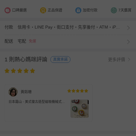
口碑嚴選
正品保證
加密付款
7天鑑賞
付款
信用卡・LINE Pay・街口支付・先享後付・ATM・iPASS MONEY
配送
宅配
免運
1 則熱心媽咪評論
更多評價
真實承諾
黃鈺珊
日本霜山 - 美式復古造型磁吸機械式計
時器(免電池)-熱情紅