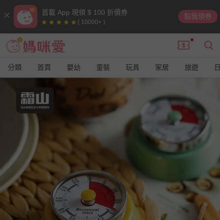
首載 App 現領 $ 100 折價券
點我領券
( 10000+ )
分類
首頁
嬰幼
童裝
玩具
家居
旅遊