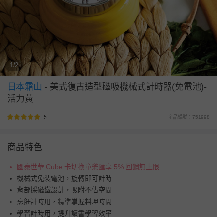
1/2
日本霜山
-
美式復古造型磁吸機械式計時器(免電池)-
活力黃
5
商品編號：751998
商品特色
國泰世華 Cube 卡切換童樂匯享 5% 回饋無上限
機械式免裝電池，旋轉即可計時
背部採磁鐵設計，吸附不佔空間
烹飪計時用，精準掌握料理時間
學習計時用，提升讀書學習效率