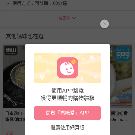
使用方式：可計時：60分鐘
退換貨須知
看更多
您所購買的商品享有7天的鑑賞期／猶豫期權益，但此期間
並非試用期，您所退回的商品必須是未經使用的全新狀態，
包含完整包裝、配件、說明文件及贈品等。
其他媽咪也在逛
如需退換貨，請於收到商品7天（含例假日內提出），如為
瑕疵退換貨所產生的運費，將由媽咪愛負責處理，若非瑕疵
退貨，您可至『查詢訂單』>『已出貨』中查詢該筆訂單，
並點選『我要退貨』即可進行申請。若有相關退貨問題，請
至媽咪愛
LINE@客服ID: @mamilove
我們將依序為您處理
與服務，謝謝。
使用APP瀏覽
搶購一空
搶購一空
獲得更順暢的購物體驗
針對滿件折/滿額贈…等活動，如因部份退貨，而該訂單保
留商品未達活動門檻，將以原價計算，活動贈品亦需一併退
回。
開啟「媽咪愛」APP
日本霜山 - 日本製不鏽鋼蛋形
日本文具 SONIC - 時間流逝實
濾網/油炸網
感 倒數時鐘/倒數器-60mins版-
象牙白 (10cm)
部分商品依據消費者保護法的規定，不適用七天鑑賞期/猶
繼續使用網頁版
豫期範圍：
61折
66折