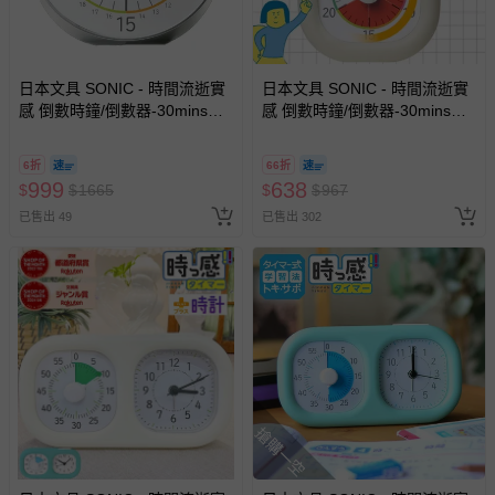
日本文具 SONIC - 時間流逝實
日本文具 SONIC - 時間流逝實
感 倒數時鐘/倒數器-30mins版-
感 倒數時鐘/倒數器-30mins版-
銀 (19cm)
象牙白 (10cm)
6折
66折
999
638
$
$
1665
$
$
967
已售出 49
已售出 302
搶購一空