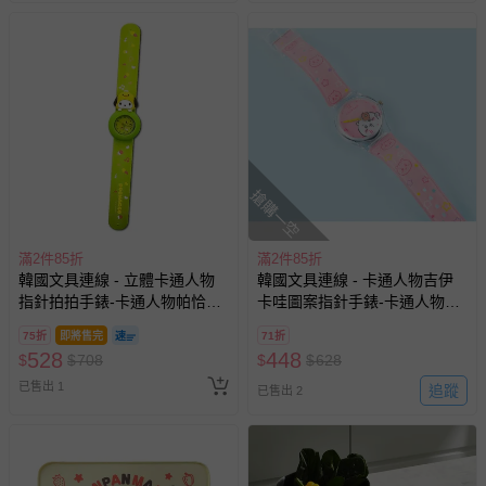
搶購一空
滿2件85折
滿2件85折
韓國文具連線 - 立體卡通人物
韓國文具連線 - 卡通人物吉伊
指針拍拍手錶-卡通人物帕恰狗-
卡哇圖案指針手錶-卡通人物吉
黃綠
伊卡哇-粉
75折
即將售完
71折
528
448
$
$
708
$
$
628
已售出 1
追蹤
已售出 2