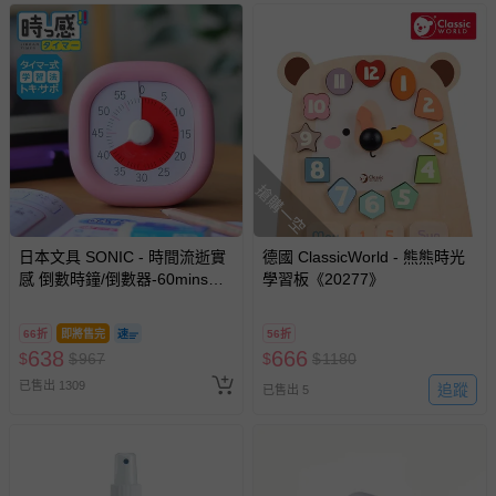
示字句等說明貼紙、封條者。
國際航空、客運、訂房等服務。
相關的退換貨辦理流程，可詳見：
退換貨 & 退款問題
其他常見問題：
搶購一空
運送服務：目前提供的運送僅限台灣本島。如您位於離島地
區，可能會無法配送，或須依據商品需加收離島運費。廠商
亦保留出貨與否的權利。離島、偏遠地區、樓層親送等加價
日本文具 SONIC - 時間流逝實
德國 ClassicWorld - 熊熊時光
費用，可能會另需加收。
感 倒數時鐘/倒數器-60mins版-
學習板《20277》
商品實際的配達日期，可於訂單個人資料內的查詢訂單內，
粉紅 (10cm)
已出貨通知之訊息為主。
66折
即將售完
56折
638
如您收到商品，請依正常流程檢查是否完好，若商品遇瑕疵
666
$
$
967
$
$
1180
情形，您可申請更換新品或退貨，請見：
退貨的辦理流程
。
已售出 1309
追蹤
已售出 5
若您對於會員帳號、商品訂購與資訊、購物流程、付款方
式、折價券與購物金的使用、退貨及商品運送方式等有疑
問，你可詳見：
媽咪愛客服中心
。
預購商品：預購為海外同步代購，遇缺貨即會通知媽咪並協