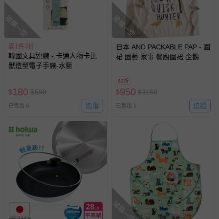
搶購一空
搶購一空
滿1件3折
日本 AND PACKABLE PAP - 圍
韓國文具連線 - 卡通人物卡比
裙 園藝 家事 餐廚圍裙 企鵝
獸造型電子手錶-水藍
83折
180
950
$
$
599
$
$
1150
追蹤
追蹤
已售出 6
已售出 1
搶購一空