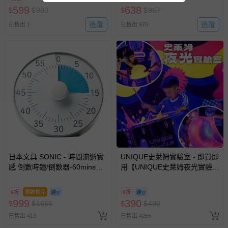
易於腐敗、保存期限較短或解約時即將逾期（例如生鮮
599
638
$
$
980
$
$
967
商品、食品等）。
追蹤
追蹤
已售出 1
已售出 970
客製化商品（例如客製生日書、姓名貼等）。
報紙、期刊或雜誌（惟書籍如經拆封、使用，則酌收整
新費用）。
經消費者拆封之影音商品或電腦軟體（例如 DVD、CD
等）。
非以有形媒介提供之數位內容或一經提供即為完成之線
上服務，經消費者事先同意始提供（例如線上課程、遊
戲或活動點數等）。
已拆封之以下類型商品：
-個人衛生用品（例如尿布、貼身衣物、泳裝、襪子、地
日本文具 SONIC - 時間流逝實
UNIQUE史萊姆實驗室 - 即買即
墊、寢具類等）。
感 倒數時鐘/倒數器-60mins版-
用【UNIQUE史萊姆夜光實驗室
-新生兒親膚衣物（嬰幼兒包巾與背巾、包屁衣、學習
銀 (19cm)
@ 台北科教館 】2026/6/11-
褲、紗布衣等）。
8/30 (電子票券，於展期現場憑
6折
即將售完
8折
-接觸性孕哺產品（奶嘴、奶瓶、擠乳器、哺乳衣、托腹
訂單編號兌換，逾期作廢) (大
999
390
$
$
1665
$
$
490
帶束縛衣、餐搖椅等）。
人小孩均一價(3歲以上需購票))
已售出 413
已售出 4265
-其他原廠盒裝商品封口處已貼上「不可拆封」，或具警