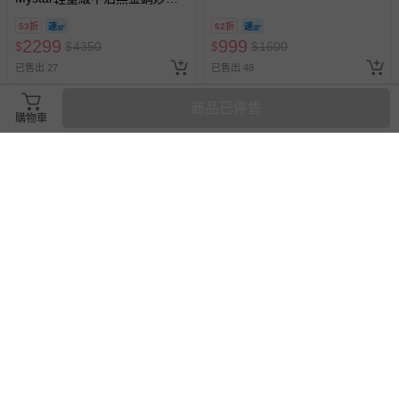
鍋-30cm(可用金屬鏟)
換，贈送券現場領取)-效期至
53折
62折
2026/10/16 正券逾期視同現金
2299
999
$
$
4350
$
$
1600
券使用
已售出 27
已售出 48
商品已停售
購物車
搶購一空
滿1499元贈好禮，滿1999元贈好禮，滿2999元贈好禮
滿3件9折
日本北陸 hokua - 日本製
日本下村工業 Shimomura - 日
Mystar輕量級不沾黑金鋼平底
本製粉色格狀軟質砧板
鍋-20cm(可使用金屬鏟)
21cmPC-604
62折
45折
1498
204
$
$
2400
$
$
450
已售出 14