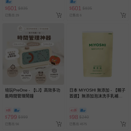
601
601
$
$
835
$
$
835
已售出 29
已售出 6
培玩PreOne - 【LJ】高效多功
日本 MIYOSHI 無添加 - 【親子
能時間管理鬧鐘
首選】無添加泡沫洗手乳補充
包-300ml
8折
41折
799
98
$
$
999
$
$
240
已售出 56
已售出 4575