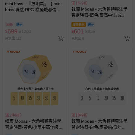
滿1件9折
mini boss - 『展期票』【 mini
韓國 Mooas - 六角轉轉專注學
boss 職感 RPG 模擬城@信義
習定時器-藍色/國高中生/成人
A11 】2026/7/10-8/30 (電子票
健身商務
券，於展期現場憑訂單編號兌
58折
即將售完
換，依現場梯次安排入場，逾
699
601
$
$
1200
$
$
835
期作廢) (兒童票(2歲以上)贈一
已售出 112
已售出 9
名陪伴成人)
滿1件9折
滿1件9折
韓國 Mooas - 六角轉轉專注學
韓國 Mooas - 六角轉轉專注學
習定時器-黃色/小學中高年級/
習定時器-白色/學齡前/低年級
國中生
使用