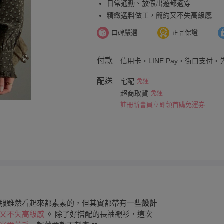
日常通勤、放假出遊都適穿
精緻選料做工，簡約又不失高級感
口碑嚴選
正品保證
付款
信用卡・LINE Pay・街口支付・
配送
宅配
免運
超商取貨
免運
註冊新會員立即領首購免運券
服雖然看起來都素素的，但其實都帶有一些
設計
又不失高級感
✧ 除了好搭配的長袖襯衫，這次