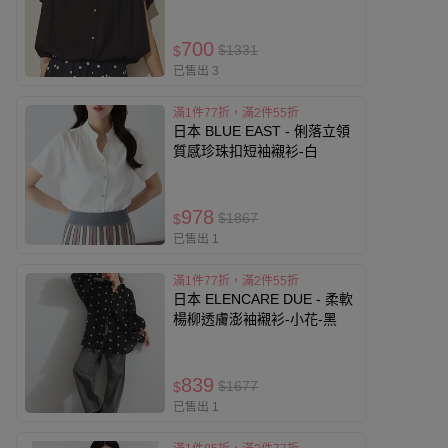
700
$1331
$
已售出 3
滿1件77折，滿2件55折
日本 BLUE EAST - 俐落立領
質感珍珠扣短袖襯衫-白
978
$1867
$
已售出 1
滿1件77折，滿2件55折
日本 ELENCARE DUE - 柔軟
楊柳透膚澎袖襯衫-小花-黑
839
$1677
$
已售出 1