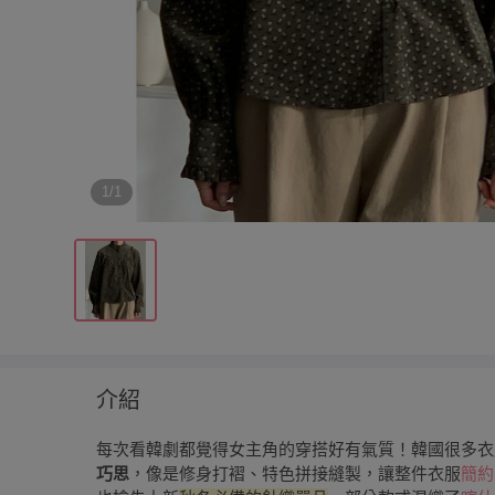
1/1
介紹
每次看韓劇都覺得女主角的穿搭好有氣質！韓國很多衣
巧思
，像是修身打褶、特色拼接縫製，讓整件衣服
簡約