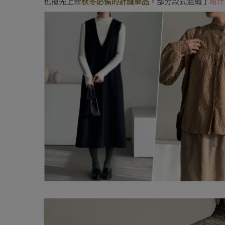
也搶先上新
秋冬必備的針織單品
，部分款式混織了
喀什