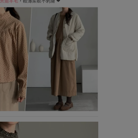
米爾羊毛
，輕薄柔軟不刺膚 ❤︎