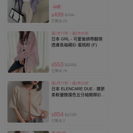
68折
499
$734
$
已售出 23
滿1件77折，滿2件55折
日本 GRL - 可愛後綁帶翻領
透膚長袖襯衫-蜜桃粉 (F)
553
$1056
$
已售出 79
滿1件77折，滿2件55折
日本 ELENCARE DUE - 嫘縈
柔軟優雅撞色五分袖開襟衫-
卡其杏x橘
854
$1700
$
已售出 2