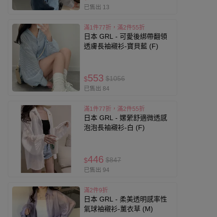
已售出 13
滿1件77折，滿2件55折
日本 GRL - 可愛後綁帶翻領
透膚長袖襯衫-寶貝藍 (F)
553
$1056
$
已售出 84
滿1件77折，滿2件55折
日本 GRL - 嫘縈舒適微透感
泡泡長袖襯衫-白 (F)
446
$847
$
已售出 94
滿2件9折
日本 GRL - 柔美透明感率性
氣球袖襯衫-薰衣草 (M)