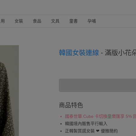
日用
女裝
食品
文具
童書
孕哺
韓國女裝連線
-
滿版小花朵
商品特色
國泰世華 Cube 卡切換童樂匯享 5%
韓國境內販售平行輸入
正韓製質感女裝 ❤︎ 優雅簡約