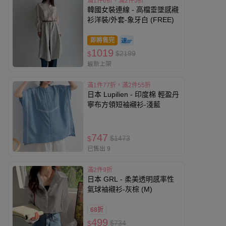
滿1件6折，滿2件5折
韓國女裝連線 - 高檔垂墜感襯
衫洋裝/外套-象牙白 (FREE)
即將售完
1019
$2199
$
最新上架
滿1件77折，滿2件55折
日本 Lupilien - 印度棉 輕盈丹
寧布方領短袖襯衫-淺藍
747
$1473
$
已售出 9
滿2件9折
日本 GRL - 柔美透明感率性
氣球袖襯衫-灰棕 (M)
68折
499
$734
$