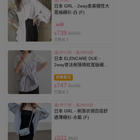
滿2件9折
日本 GRL - 2way柔美隨性大
寬袖襯衫-白 (F)
68折
739
$1083
$
已售出 3
滿1件77折，滿2件55折
日本 ELENCARE DUE -
2way穿法俐落條紋寬版襯衫-
白
即將售完
747
$1492
$
已售出 3
滿1件77折，滿2件55折
日本 GRL - 俐落衣領百搭舒
適薄襯衫-水藍 (F)
331
$632
$