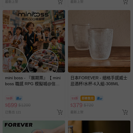
最新上架
最新上架
mini boss - 『展期票』【 mini
日本FOREVER - 細格手感威士
boss 職感 RPG 模擬城@信義
忌酒杯/水杯-6入組-308ML
A11 】2026/7/10-8/30 (電子票
券，於展期現場憑訂單編號兌
58折
53折
即將售完
換，依現場梯次安排入場，逾
699
379
$
$
1200
$
$
720
期作廢) (兒童票(2歲以上)贈一
已售出 121
最新上架
名陪伴成人)