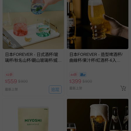
搶購一空
日本FOREVER - 日式酒杯/玻
日本FOREVER - 造型啤酒杯/
璃杯/秋名山杯/觀山玻璃杯/威士
曲線杯/果汁杯/紅酒杯-6入
忌杯-6入組-410ML
組-430ML
62折
44折
559
399
$
$
900
$
$
900
最新上架
追蹤
最新上架