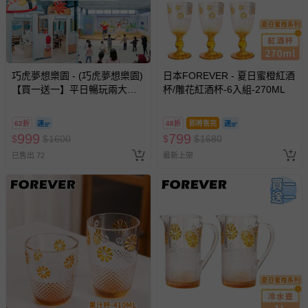
巧虎夢想樂園 - (巧虎夢想樂園)
日本FOREVER - 夏日蜜橙紅酒
【買一送一】平日暢玩兩大一
杯/雕花紅酒杯-6入組-270ML
小套票 (正券為電子票券現場兌
換，贈送券現場領取)-效期至
62折
48折
即將售完
2026/10/16 正券逾期視同現金
999
799
$
$
1600
$
$
1680
券使用
已售出 72
最新上架