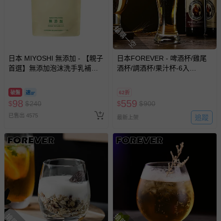
搶購一空
日本 MIYOSHI 無添加 - 【親子
日本FOREVER - 啤酒杯/雞尾
首選】無添加泡沫洗手乳補充
酒杯/調酒杯/果汁杯-6入
包-300ml
組-390ML
破盤
62折
98
559
$
$
240
$
$
900
已售出 4575
追蹤
最新上架