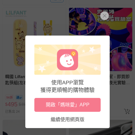
商品、食品等）。
客製化商品（例如客製生日書、姓名貼等）。
報紙、期刊或雜誌（惟書籍如經拆封、使用，則酌收整
新費用）。
經消費者拆封之影音商品或電腦軟體（例如 DVD、CD
等）。
非以有形媒介提供之數位內容或一經提供即為完成之線
上服務，經消費者事先同意始提供（例如線上課程、遊
戲或活動點數等）。
已拆封之以下類型商品：
韓國 Lilfant - 附盒不鏽鋼學習
UNIQUE史萊姆實驗室 - 即買即
-個人衛生用品（例如尿布、貼身衣物、泳裝、襪子、地
使用APP瀏覽
匙筷組(左右手)-寶可夢
用【UNIQUE史萊姆夜光實驗室
墊、寢具類等）。
@ 台北科教館 】2026/6/11-
獲得更順暢的購物體驗
-新生兒親膚衣物（嬰幼兒包巾與背巾、包屁衣、學習
8/30 (電子票券，於展期現場憑
56折
8折
褲、紗布衣等）。
訂單編號兌換，逾期作廢) (大
495
390
$
$
890
$
$
490
開啟「媽咪愛」APP
-接觸性孕哺產品（奶嘴、奶瓶、擠乳器、哺乳衣、托腹
人小孩均一價(3歲以上需購票))
已售出 24
已售出 4288
帶束縛衣、餐搖椅等）。
繼續使用網頁版
-其他原廠盒裝商品封口處已貼上「不可拆封」，或具警
示字句等說明貼紙、封條者。