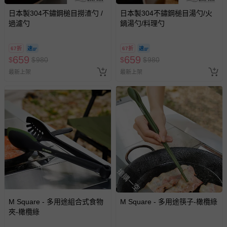
日本製304不鏽鋼槌目撈渣勺 /
日本製304不鏽鋼槌目湯勺/火
過濾勺
鍋湯勺/料理勺
67折
67折
659
659
$
$
980
$
$
980
最新上架
最新上架
搶購一空
M Square - 多用途組合式食物
M Square - 多用途筷子-橄欖綠
夾-橄欖綠