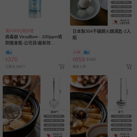
商品如因「價格、組合」等錯誤原因，導致無法安排出貨，
會主動以簡訊及mail通知訂單取消事宜，並將提供適當補
償。
滿1500元贈好禮
日本製304不鏽鋼火鍋湯匙-2入
病毒崩 VirusBom - 100ppm噴
組
劑隨身瓶-公司貨/最新效
期-100ml
67折
370
659
$
$
$
980
已售出 98977
最新上架