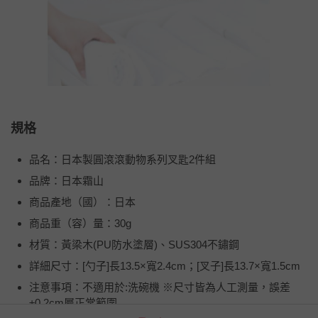
規格
品名：日本製圓滾滾動物系列叉匙2件組
品牌：日本霜山
商品產地（國）：日本
商品重（容）量：30g
材質：黃梁木(PU防水塗層)、SUS304不鏽鋼
詳細尺寸：[勺子]長13.5×寬2.4cm；[叉子]長13.7×寬1.5cm
注意事項：不適用於:洗碗機 ※尺寸皆為人工測量，誤差
±0.2cm屬正常範圍