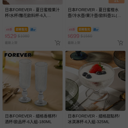
日本FOREVER - 夏日蜜橙果汁
日本FOREVER - 夏日蜜橙水
杯/水杯/雕花飲料杯-6入
壺/冷水壺/果汁壺/飲料壺1L(買
組-410ML
一送一）
49折
即將售完
45折
即將售完
529
699
$
$
1080
$
$
1560
最新上架
最新上架
搶購一空
日本FOREVER - 細格香檳杯/
日本FOREVER - 細格甜點杯/
酒杯/飲品杯-6入組-180ML
冰淇淋杯-6入組-325ML