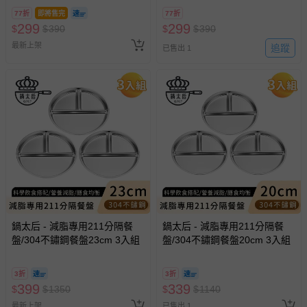
77折
即將售完
77折
299
299
$
$
390
$
$
390
最新上架
追蹤
已售出 1
鍋太后 - 減脂專用211分隔餐
鍋太后 - 減脂專用211分隔餐
盤/304不鏽鋼餐盤23cm 3入組
盤/304不鏽鋼餐盤20cm 3入組
3折
3折
399
339
$
$
1350
$
$
1140
最新上架
已售出 1