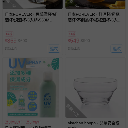
搶購一空
搶購一空
日本FOREVER - 思慕雪杯/紅
日本FOREVER - 紅酒杯/雞尾
酒杯/調酒杯-6入組-550ML
酒杯/不倒翁杯/搖搖酒杯-6入
組-380ML
62折
61折
369
549
$
$
600
$
$
900
追蹤
追蹤
最新上架
最新上架
搶購一空
滿3件95折，滿5件9折
akachan honpo - 兒童安全玻
日本繽得若 - UV 防曬噴霧