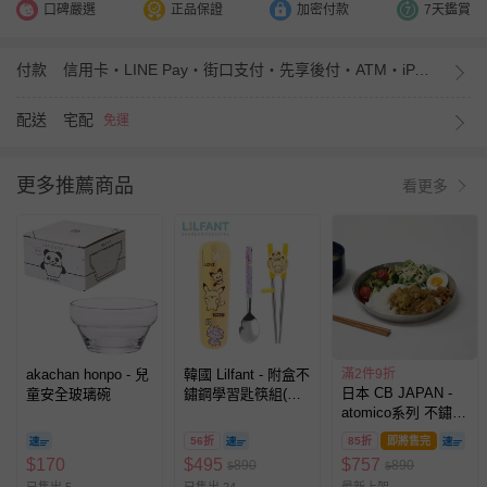
口碑嚴選
正品保證
加密付款
7天鑑賞
付款
信用卡・LINE Pay・街口支付・先享後付・ATM・iPASS MONEY
配送
宅配
免運
更多推薦商品
看更多
akachan honpo - 兒
韓國 Lilfant - 附盒不
滿2件9折
日本 CB JAPAN -
童安全玻璃碗
鏽鋼學習匙筷組(左
atomico系列 不鏽鋼
右手)-寶可夢
濾網托盤組-22cm
56折
85折
即將售完
$
170
$
495
$
757
890
890
$
$