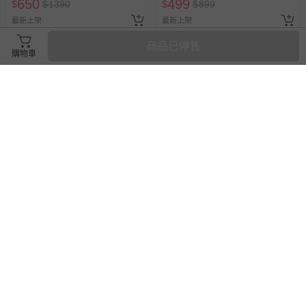
650
499
$
$
1390
$
$
899
最新上架
最新上架
商品已停售
購物車
M Square - 新色折疊碗 L號+矽
M Square - 新色折疊碗 L號+M
膠中杯組合-拼色綠
號+中杯組合-拼色綠
61折
即將售完
54折
即將售完
549
850
$
$
899
$
$
1580
最新上架
最新上架