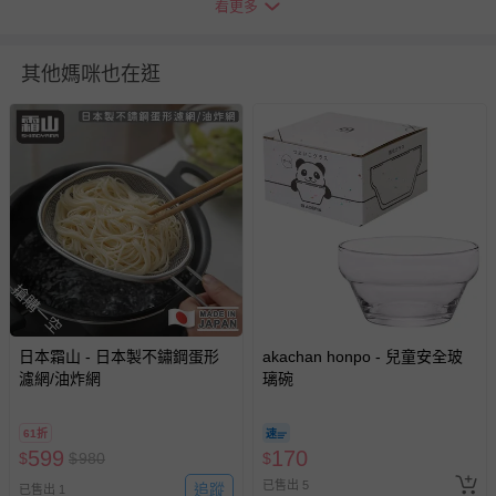
看更多
退換貨須知
您所購買的商品享有7天的鑑賞期／猶豫期權益，但此期間
並非試用期，您所退回的商品必須是未經使用的全新狀態，
其他媽咪也在逛
包含完整包裝、配件、說明文件及贈品等。
如需退換貨，請於收到商品7天（含例假日內提出），如為
瑕疵退換貨所產生的運費，將由媽咪愛負責處理，若非瑕疵
退貨，您可至『查詢訂單』>『已出貨』中查詢該筆訂單，
並點選『我要退貨』即可進行申請。若有相關退貨問題，請
至媽咪愛
LINE@客服ID: @mamilove
我們將依序為您處理
與服務，謝謝。
搶購一空
針對滿件折/滿額贈…等活動，如因部份退貨，而該訂單保
留商品未達活動門檻，將以原價計算，活動贈品亦需一併退
日本霜山 - 日本製不鏽鋼蛋形
akachan honpo - 兒童安全玻
回。
濾網/油炸網
璃碗
部分商品依據消費者保護法的規定，不適用七天鑑賞期/猶
61折
豫期範圍：
599
170
$
$
980
$
易於腐敗、保存期限較短或解約時即將逾期（例如生鮮
已售出 5
追蹤
已售出 1