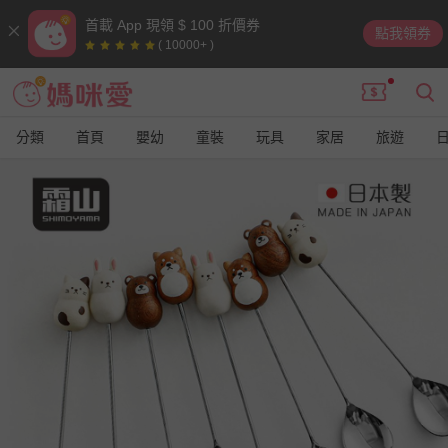
首載 App 現領 $ 100 折價券
點我領券
( 10000+ )
分類
首頁
嬰幼
童裝
玩具
家居
旅遊