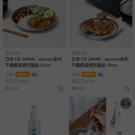
國際航空、客運、訂房等服務。
相關的退換貨辦理流程，可詳見：
退換貨 & 退款問題
其他常見問題：
運送服務：目前提供的運送僅限台灣本島。如您位於離島地
區，可能會無法配送，或須依據商品需加收離島運費。廠商
滿2件9折
滿2件9折
亦保留出貨與否的權利。離島、偏遠地區、樓層親送等加價
日本 CB JAPAN - atomico系列
日本 CB JAPAN - atomico系列
費用，可能會另需加收。
不鏽鋼濾網托盤組-22cm
不鏽鋼濾網托盤組-19cm
商品實際的配達日期，可於訂單個人資料內的查詢訂單內，
85折
即將售完
85折
即將售完
已出貨通知之訊息為主。
757
672
$
$
890
$
$
790
如您收到商品，請依正常流程檢查是否完好，若商品遇瑕疵
最新上架
最新上架
情形，您可申請更換新品或退貨，請見：
退貨的辦理流程
。
若您對於會員帳號、商品訂購與資訊、購物流程、付款方
式、折價券與購物金的使用、退貨及商品運送方式等有疑
問，你可詳見：
媽咪愛客服中心
。
預購商品：預購為海外同步代購，遇缺貨即會通知媽咪並協
助取消退款事宜。