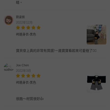
睛。
劉姿辰
2022年12月
袴連身衣-黑色
寶貝穿上真的非常有質感!ㄧ歲寶寶看起來可愛極了👍🏻
Joe Chen
2022年3月
袴連身衣-黑色
很酷～材質很好👍