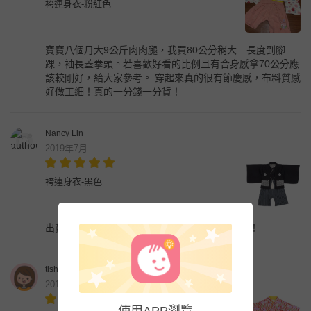
袴連身衣-粉紅色
寶寶八個月大9公斤肉肉腿，我買80公分稍大—長度到腳
踝，袖長蓋拳頭。若喜歡好看的比例且有合身感拿70公分應
該較剛好，給大家參考。 穿起來真的很有節慶感，布料質感
好做工細！真的一分錢一分貨！
Nancy Lin
2019年7月
袴連身衣-黑色
出貨速度快，商品品質優良，值得推薦的好商品！
tish
2019年2月
使用APP瀏覽