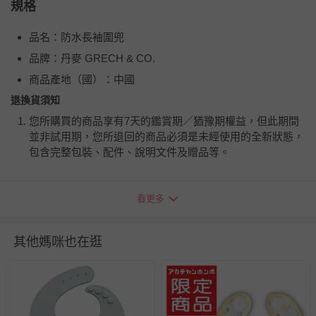
規格
品名：防水長袖圍兜
品牌：丹麥 GRECH & CO.
商品產地（國）：中國
退換貨須知
您所購買的商品享有7天的鑑賞期／猶豫期權益，但此期間
並非試用期，您所退回的商品必須是未經使用的全新狀態，
包含完整包裝、配件、說明文件及贈品等。
如需退換貨，請於收到商品7天（含例假日內提出），如為
看更多
瑕疵退換貨所產生的運費，將由媽咪愛負責處理，若非瑕疵
退貨，您可至『查詢訂單』>『已出貨』中查詢該筆訂單，
並點選『我要退貨』即可進行申請。若有相關退貨問題，請
其他媽咪也在逛
至媽咪愛
LINE@客服ID: @mamilove
我們將依序為您處理
與服務，謝謝。
針對滿件折/滿額贈…等活動，如因部份退貨，而該訂單保