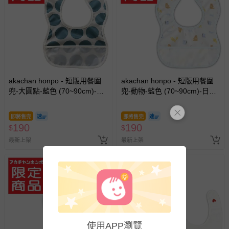
akachan honpo - 短版用餐圍
akachan honpo - 短版用餐圍
兜-大圓點-藍色 (70~90cm)-日
兜-動物-藍色 (70~90cm)-日本
本製
製
即將售完
即將售完
190
190
$
$
最新上架
最新上架
使用APP瀏覽