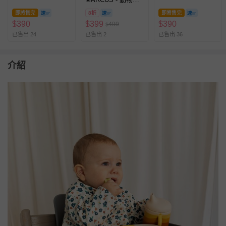
色
園矽膠立體圍兜-大
即將售完
8折
即將售完
象
$
390
$
399
$
390
499
$
已售出 24
已售出 2
已售出 36
介紹