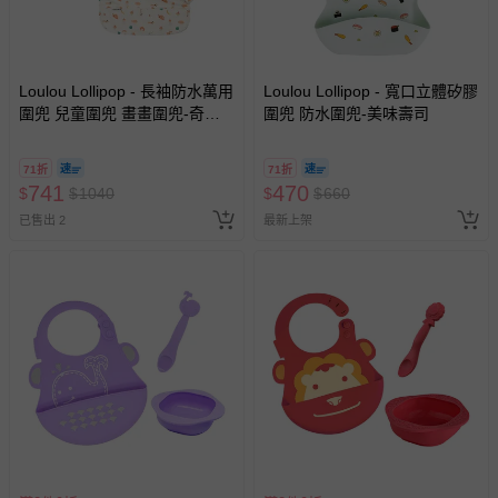
Loulou Lollipop - 長袖防水萬用
Loulou Lollipop - 寬口立體矽膠
圍兜 兒童圍兜 畫畫圍兜-奇幻
圍兜 防水圍兜-美味壽司
法式早餐
71折
71折
741
470
$
$
1040
$
$
660
已售出 2
最新上架