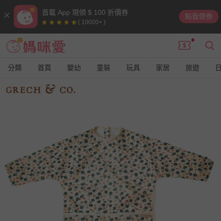
首載 App 現領 $ 100 折價券
點我領券
( 10000+ )
分類
首頁
嬰幼
童裝
玩具
家居
旅遊