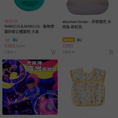
褲、紗布衣等）。
-接觸性孕哺產品（奶嘴、奶瓶、擠乳器、哺乳衣、托腹
帶束縛衣、餐搖椅等）。
滿2件9折
akachan honpo - 矽膠圍兜 米
-其他原廠盒裝商品封口處已貼上「不可拆封」，或具警
MARCUS＆MARCUS - 動物樂
飛兔-粉紅色
示字句等說明貼紙、封條者。
園矽膠立體圍兜-大象
國際航空、客運、訂房等服務。
8折
即將售完
399
390
$
$
499
$
相關的退換貨辦理流程，可詳見：
退換貨 & 退款問題
已售出 2
已售出 36
其他常見問題：
運送服務：目前提供的運送僅限台灣本島。如您位於離島地
區，可能會無法配送，或須依據商品需加收離島運費。廠商
亦保留出貨與否的權利。離島、偏遠地區、樓層親送等加價
費用，可能會另需加收。
商品實際的配達日期，可於訂單個人資料內的查詢訂單內，
已出貨通知之訊息為主。
如您收到商品，請依正常流程檢查是否完好，若商品遇瑕疵
情形，您可申請更換新品或退貨，請見：
退貨的辦理流程
。