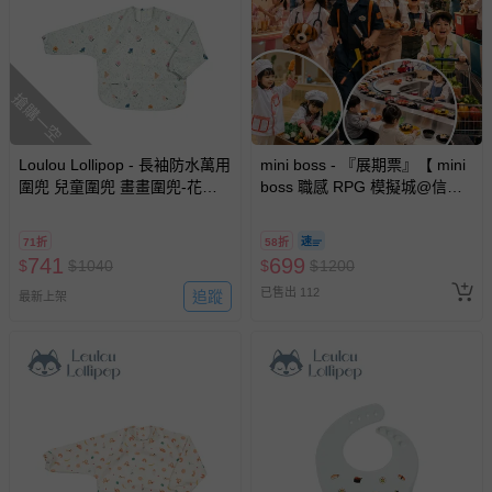
搶購一空
Loulou Lollipop - 長袖防水萬用
mini boss - 『展期票』【 mini
圍兜 兒童圍兜 畫畫圍兜-花香
boss 職感 RPG 模擬城@信義
物語
A11 】2026/7/10-8/30 (電子票
券，於展期現場憑訂單編號兌
71折
58折
換，依現場梯次安排入場，逾
741
699
$
$
1040
$
$
1200
期作廢) (兒童票(2歲以上)贈一
已售出 112
追蹤
名陪伴成人)
最新上架