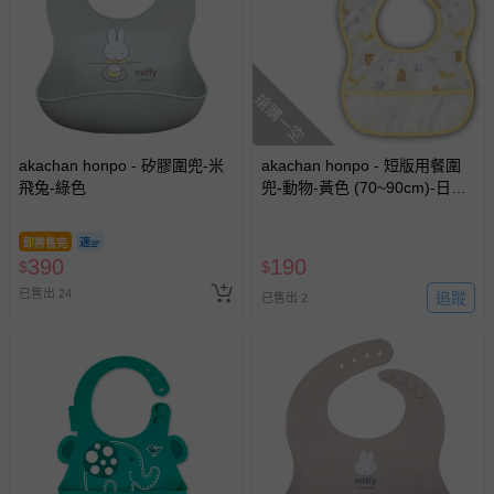
留商品未達活動門檻，將以原價計算，活動贈品亦需一併退
回。
部分商品依據消費者保護法的規定，不適用七天鑑賞期/猶
搶購一空
豫期範圍：
易於腐敗、保存期限較短或解約時即將逾期（例如生鮮
商品、食品等）。
akachan honpo - 矽膠圍兜-米
akachan honpo - 短版用餐圍
飛兔-綠色
客製化商品（例如客製生日書、姓名貼等）。
兜-動物-黃色 (70~90cm)-日本
製
報紙、期刊或雜誌（惟書籍如經拆封、使用，則酌收整
新費用）。
即將售完
390
190
$
$
經消費者拆封之影音商品或電腦軟體（例如 DVD、CD
已售出 24
追蹤
已售出 2
等）。
非以有形媒介提供之數位內容或一經提供即為完成之線
上服務，經消費者事先同意始提供（例如線上課程、遊
戲或活動點數等）。
已拆封之以下類型商品：
-個人衛生用品（例如尿布、貼身衣物、泳裝、襪子、地
墊、寢具類等）。
-新生兒親膚衣物（嬰幼兒包巾與背巾、包屁衣、學習