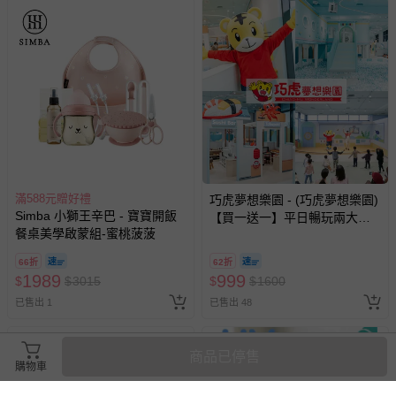
滿588元贈好禮
巧虎夢想樂園 - (巧虎夢想樂園)
Simba 小獅王辛巴 - 寶寶開飯
【買一送一】平日暢玩兩大一
餐桌美學啟蒙組-蜜桃菠菠
小套票 (正券為電子票券現場兌
換，贈送券現場領取)-效期至
66折
62折
2026/10/16 正券逾期視同現金
1989
999
$
$
3015
$
$
1600
券使用
已售出 1
已售出 48
商品已停售
購物車