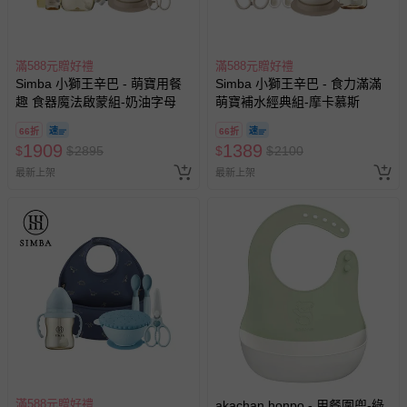
滿588元贈好禮
滿588元贈好禮
Simba 小獅王辛巴 - 萌寶用餐
Simba 小獅王辛巴 - 食力滿滿
趣 食器魔法啟蒙組-奶油字母
萌寶補水經典組-摩卡慕斯
66折
66折
1909
1389
$
$
2895
$
$
2100
最新上架
最新上架
滿588元贈好禮
akachan honpo - 用餐圍兜-綠