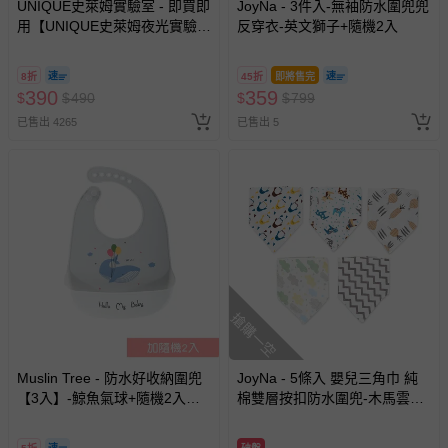
UNIQUE史萊姆實驗室 - 即買即
JoyNa - 3件入-無袖防水圍兜兜
用【UNIQUE史萊姆夜光實驗室
反穿衣-英文獅子+隨機2入
若您對於會員帳號、商品訂購與資訊、購物流程、付款方
@ 台北科教館 】2026/6/11-
式、折價券與購物金的使用、退貨及商品運送方式等有疑
8/30 (電子票券，於展期現場憑
問，你可詳見：
媽咪愛客服中心
。
8折
45折
即將售完
訂單編號兌換，逾期作廢) (大
390
359
$
$
490
$
$
799
預購商品：預購為海外同步代購，遇缺貨即會通知媽咪並協
人小孩均一價(3歲以上需購票))
助取消退款事宜。
已售出 4265
已售出 5
商品如因「價格、組合」等錯誤原因，導致無法安排出貨，
會主動以簡訊及mail通知訂單取消事宜，並將提供適當補
償。
搶購一空
Muslin Tree - 防水好收納圍兜
JoyNa - 5條入 嬰兒三角巾 純
【3入】-鯨魚氣球+隨機2入
棉雙層按扣防水圍兜-木馬雲朵
(32.5*22.5cm)
(均碼)