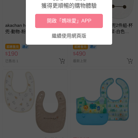
獲得更順暢的購物體驗
開啟「媽咪愛」APP
akachan honpo - 短版用餐圍
akachan honpo - 圍兜2件組-杯
兜-動物-粉紅色 (70~90cm)-日
麵滿版印花&單一圖案-白色
繼續使用網頁版
本製
(50~70cm)
即將售完
即將售完
190
490
$
$
已售出 1
最新上架