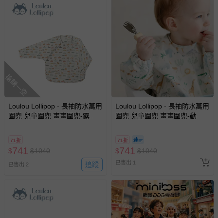
搶購一空
Loulou Lollipop - 長袖防水萬用
Loulou Lollipop - 長袖防水萬用
圍兜 兒童圍兜 畫畫圍兜-露營
圍兜 兒童圍兜 畫畫圍兜-動物
車派對
叢林
71折
71折
741
741
$
$
1040
$
$
1040
已售出 1
追蹤
已售出 2