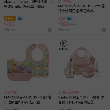
滿2件9折
akachan honpo - 圍兜2件組-小
MARCUS＆MARCUS - 3合1旅
熊維尼滿版印花&單一圖案-淺
行收納圍兜組-藍色森林
卡其色 (50~70cm)
即將售完
86折
490
599
$
$
$
699
最新上架
最新上架
滿2件9折
滿588元贈好禮
MARCUS＆MARCUS - 3合1旅
Simba 小獅王辛巴 - 小食客 學
行收納圍兜組-粉紅花園
習餐具經典組-蜜桃菠菠