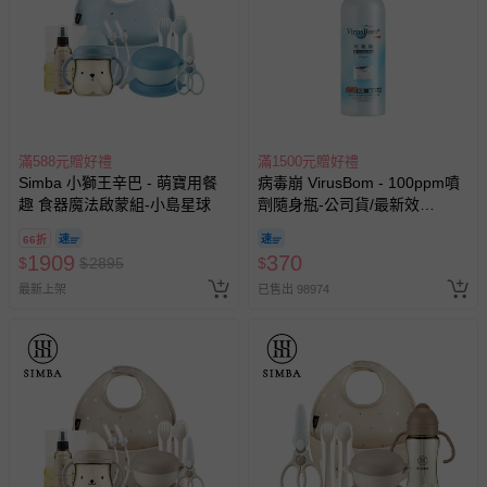
滿588元贈好禮
滿1500元贈好禮
Simba 小獅王辛巴 - 萌寶用餐
病毒崩 VirusBom - 100ppm噴
趣 食器魔法啟蒙組-小島星球
劑隨身瓶-公司貨/最新效
期-100ml
66折
1909
370
$
$
2895
$
最新上架
已售出 98974