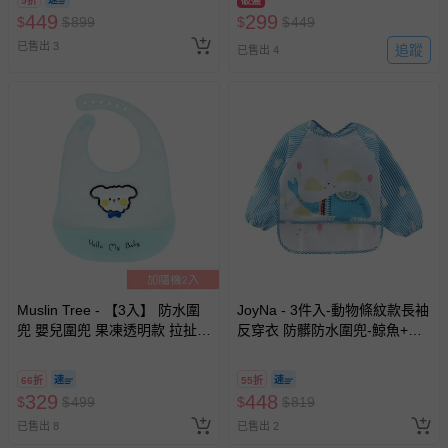
5折
破盤
449
299
$
$
899
$
$
449
已售出 3
追蹤
已售出 4
Muslin Tree - 【3入】 防水圍
JoyNa - 3件入-動物條紋款長袖
兜 嬰兒圍兜 果凍透明款 拉扯不
反穿衣 防髒防水圍兜-鯨魚+隨
易斷 可調圍脖-領結小狗+隨機2
機2件 (適合1-3歲)
入 (31*22cm)
66折
55折
329
448
$
$
499
$
$
819
已售出 8
已售出 2