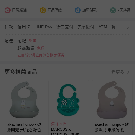
口碑嚴選
正品保證
加密付款
7天鑑賞
付款
信用卡・LINE Pay・街口支付・先享後付・ATM・貨到付款・iPASS MONEY
配送
宅配
免運
超商取貨
免運
註冊新會員立即領首購免運券
更多推薦商品
看更多
akachan honpo - 矽
滿2件9折
akachan honpo - 矽
MARCUS＆
膠圍兜-米飛兔-綠色
膠圍兜 米飛兔-粉紅
MARCUS - 動物樂