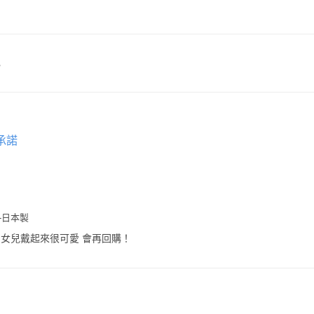
色
承諾
-日本製
 女兒戴起來很可愛 會再回購！