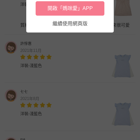
洋裝-淺卡其色
開啟「媽咪愛」APP
繼續使用網頁版
質料非常舒服，尺寸買大兩碼，當長裙穿，穿起來很可愛
許惇惠
2021年11月
洋裝-淺藍色
七七
2021年8月
洋裝-淺藍色
Fifi