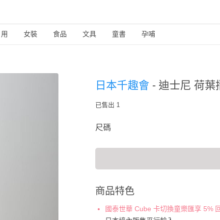
日用
女裝
食品
文具
童書
孕哺
日本千趣會
-
迪士尼 荷葉
已售出 1
尺碼
商品特色
國泰世華 Cube 卡切換童樂匯享 5%