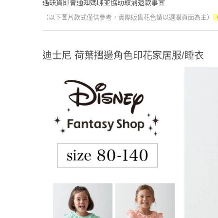
遇缺貨即會通知媽咪並協助取消退款事宜
（以下圖片款式僅供參考，實際販售花色請以選購頁面為主）
迪士尼 荷葉摺邊角色印花家居服/睡衣