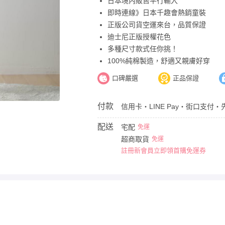
日本境內販售平行輸入
即時連線》日本千趣會熱銷童裝
正版公司貨空運來台，品質保證
迪士尼正版授權花色
多種尺寸款式任你挑！
100%純棉製造，舒適又親膚好穿
口碑嚴選
正品保證
付款
信用卡・LINE Pay・街口支付・
配送
宅配
免運
超商取貨
免運
註冊新會員立即領首購免運券