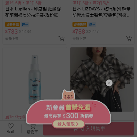
滿1件6折，滿2件5折
滿1件6折，滿2件5折
日本 Lupilien - 印度棉 細緻緹
日本 LIZDAYS - 旅行系列 輕量
花前開襟七分袖洋裝-玫粉紅
防潑水波士頓包/登機包(可擴
張)-煙燻綠
即將售完
即將售完
733
788
$
$
1484
$
$
2277
最新上架
最新上架
搶購一空
滿1500元贈好禮
滿1件6折，滿2件5折
病毒崩 VirusBom - 100ppm噴
日本 ELENCARE DUE - 飄逸荷
加入購物車
劑隨身瓶-公司貨/最新效
葉領浪漫抽繩長袖上衣-米棕系
追蹤
購物車
期-100ml