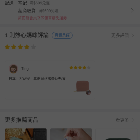
配送
宅配
滿$699免運
超商取貨
滿$699免運
註冊新會員立即領首購免運券
1 則熱心媽咪評論
更多評價
真實承諾
Ting
日本 LIZDAYS - 真皮16格摺疊短夾/零錢
包-鮭魚粉 (11x9.5x3.5cm)
更多推薦商品
看更多