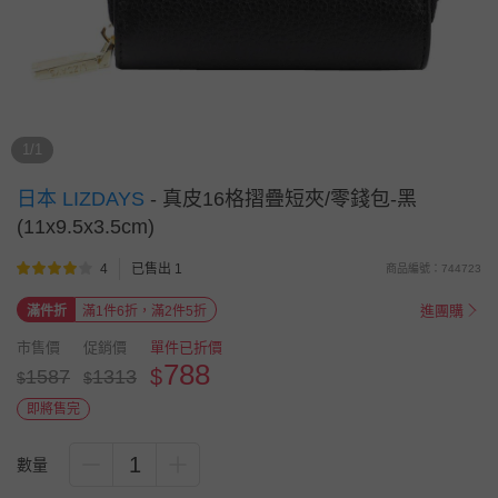
1/1
日本 LIZDAYS
-
真皮16格摺疊短夾/零錢包-黑
(11x9.5x3.5cm)
4
已售出 1
商品編號：744723
進團購
滿件折
滿1件6折，滿2件5折
市售價
促銷價
單件已折價
788
$
1587
1313
$
$
即將售完
1
數量