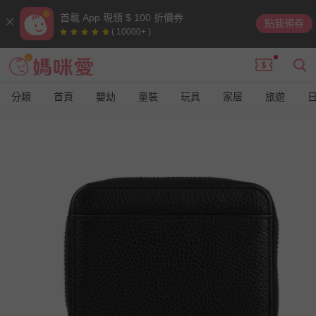
首載 App 現領 $ 100 折價券
點我領券
( 10000+ )
分類
首頁
嬰幼
童裝
玩具
家居
旅遊