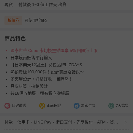
現貨
付款後 1~3 個工作天 出貨
折價券
可使用折價券
商品特色
國泰世華 Cube 卡切換童樂匯享 5% 回饋無上限
日本境內販售平行輸入
【日本樂天12冠王】女包品牌LIZDAYS
熱銷賣破100,000件！設計質感沒話說～
多夾層設計，好拿好收一目瞭然！
真皮材質，拉鍊設計
共16個收納層，還有獨立零錢層
口碑嚴選
正品保證
加密付款
7天鑑賞
付款
信用卡・LINE Pay・街口支付・先享後付・ATM・貨到付款・iPASS MONEY