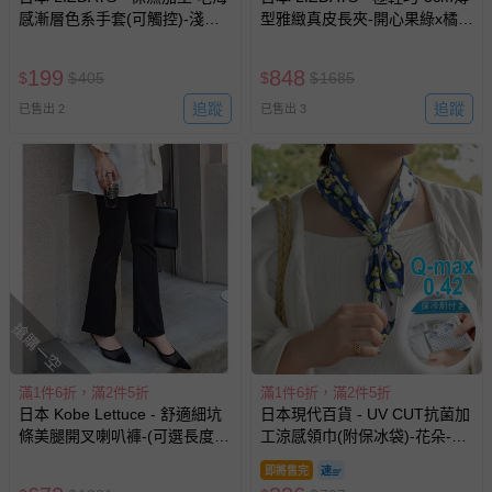
部分商品依據消費者保護法的規定，不適用七天鑑賞期/猶
感漸層色系手套(可觸控)-淺灰
型雅緻真皮長夾-開心果綠x橘棕
豫期範圍：
白
(17.3x9.2cm)
易於腐敗、保存期限較短或解約時即將逾期（例如生鮮
199
848
$
$
405
$
$
1685
商品、食品等）。
追蹤
追蹤
已售出 2
已售出 3
客製化商品（例如客製生日書、姓名貼等）。
報紙、期刊或雜誌（惟書籍如經拆封、使用，則酌收整
新費用）。
經消費者拆封之影音商品或電腦軟體（例如 DVD、CD
等）。
非以有形媒介提供之數位內容或一經提供即為完成之線
上服務，經消費者事先同意始提供（例如線上課程、遊
戲或活動點數等）。
搶購一空
已拆封之以下類型商品：
-個人衛生用品（例如尿布、貼身衣物、泳裝、襪子、地
滿1件6折，滿2件5折
滿1件6折，滿2件5折
墊、寢具類等）。
日本 Kobe Lettuce - 舒適細坑
日本現代百貨 - UV CUT抗菌加
-新生兒親膚衣物（嬰幼兒包巾與背巾、包屁衣、學習
條美腿開叉喇叭褲-(可選長度)-
工涼感領巾(附保冰袋)-花朵-海
褲、紗布衣等）。
黑
軍藍
-接觸性孕哺產品（奶嘴、奶瓶、擠乳器、哺乳衣、托腹
即將售完
帶束縛衣、餐搖椅等）。