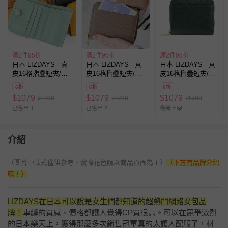
滿2件95折
滿2件95折
滿2件95折
日本 LIZDAYS - 真
日本 LIZDAYS - 真
日本 LIZDAYS - 真
皮16格摺疊短夾/零
皮16格摺疊短夾/零
皮16格摺疊短夾/零
錢包-天空藍
錢包-深棕
錢包-濃綠
6折
6折
6折
(11x9.5x3.5cm)
(11x9.5x3.5cm)
(11x9.5x3.5cm)
$
1079
$
1079
$
1079
1798
1798
1798
$
$
$
已售出 1
已售出 2
最新上架
介紹
（圖片中款式僅供參考，實際花色請以商品頁面為主）
（下方有品牌介紹
唷！）
LIZDAYS在日本可以說是女生們都知道的超熱門網路女包品
牌！
車縫的質感、價格都讓人覺得CP質很高。可以在競爭激烈
的日本樂天上，獲得那麼多次銷售冠軍真的太讓人配服了，材