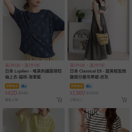
問，你可詳見：
媽咪愛客服中心
。
預購商品：預購為海外同步代購，遇缺貨即會通知媽咪並協
助取消退款事宜。
商品如因「價格、組合」等錯誤原因，導致無法安排出貨，
會主動以簡訊及mail通知訂單取消事宜，並將提供適當補
償。
滿1件6折，滿2件5折
滿1件6折，滿2件5折
日本 Lupilien - 唯美刺繡圓領短
日本 Classical Elf - 甜美輕盈微
袖上衣-貓咪-海軍藍
皺摺分層吊帶裙-炭灰
即將售完
即將售完
420
1360
$
$
846
$
$
2266
最新上架
已售出 1