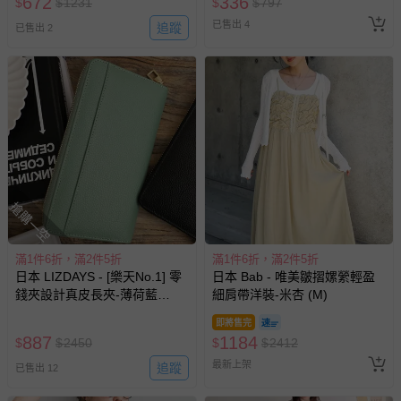
672
336
$
$
1231
$
$
797
-其他原廠盒裝商品封口處已貼上「不可拆封」，或具警
已售出 4
追蹤
已售出 2
示字句等說明貼紙、封條者。
國際航空、客運、訂房等服務。
相關的退換貨辦理流程，可詳見：
退換貨 & 退款問題
其他常見問題：
運送服務：目前提供的運送僅限台灣本島。如您位於離島地
搶購一空
區，可能會無法配送，或須依據商品需加收離島運費。廠商
亦保留出貨與否的權利。離島、偏遠地區、樓層親送等加價
費用，可能會另需加收。
滿1件6折，滿2件5折
滿1件6折，滿2件5折
商品實際的配達日期，可於訂單個人資料內的查詢訂單內，
日本 LIZDAYS - [樂天No.1] 零
日本 Bab - 唯美皺摺嫘縈輕盈
錢夾設計真皮長夾-薄荷藍
細肩帶洋裝-米杏 (M)
已出貨通知之訊息為主。
(21x10.5x3cm)
如您收到商品，請依正常流程檢查是否完好，若商品遇瑕疵
即將售完
887
1184
情形，您可申請更換新品或退貨，請見：
退貨的辦理流程
。
$
$
2450
$
$
2412
最新上架
追蹤
若您對於會員帳號、商品訂購與資訊、購物流程、付款方
已售出 12
式、折價券與購物金的使用、退貨及商品運送方式等有疑