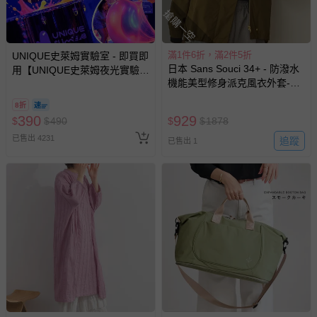
搶購一空
滿1件6折，滿2件5折
UNIQUE史萊姆實驗室 - 即買即
日本 Sans Souci 34+ - 防潑水
用【UNIQUE史萊姆夜光實驗室
機能美型修身派克風衣外套-軍
@ 台北科教館 】2026/6/11-
綠
8/30 (電子票券，於展期現場憑
8折
訂單編號兌換，逾期作廢) (大
390
929
$
$
490
$
$
1878
人小孩均一價(3歲以上需購票))
已售出 4231
追蹤
已售出 1