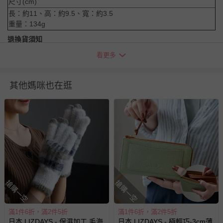
尺寸(cm)
長：約11、高：約9.5、寬：約3.5
重量：134g
退換貨須知
您所購買的商品享有7天的鑑賞期／猶豫期權益，但此期間
看更多
並非試用期，您所退回的商品必須是未經使用的全新狀態，
包含完整包裝、配件、說明文件及贈品等。
其他媽咪也在逛
如需退換貨，請於收到商品7天（含例假日內提出），如為
瑕疵退換貨所產生的運費，將由媽咪愛負責處理，若非瑕疵
退貨，您可至『查詢訂單』>『已出貨』中查詢該筆訂單，
並點選『我要退貨』即可進行申請。若有相關退貨問題，請
至媽咪愛
LINE@客服ID: @mamilove
我們將依序為您處理
與服務，謝謝。
針對滿件折/滿額贈…等活動，如因部份退貨，而該訂單保
搶購一空
搶購一空
留商品未達活動門檻，將以原價計算，活動贈品亦需一併退
回。
滿1件6折，滿2件5折
滿1件6折，滿2件5折
日本 LIZDAYS - 保濕加工 毛海
日本 LIZDAYS - 極輕巧-3cm薄