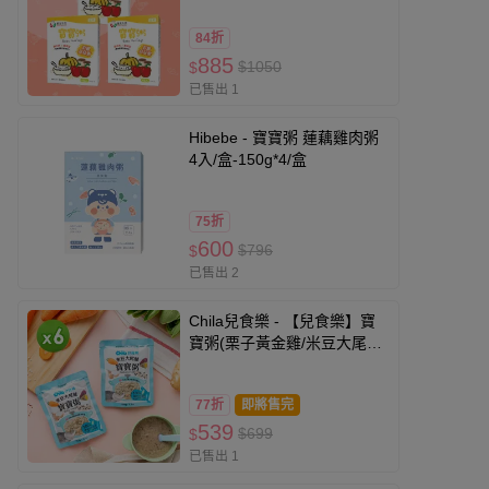
84折
885
$1050
$
已售出 1
Hibebe - 寶寶粥 蓮藕雞肉粥
4入/盒-150g*4/盒
75折
600
$796
$
已售出 2
Chila兒食樂 - 【兒食樂】寶
寶粥(栗子黃金雞/米豆大尾鱸/
紫米咕咕雞)(150g)_6包
組-150g/包
77折
即將售完
539
$699
$
已售出 1