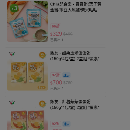
Chila兒食樂 - 寶寶粥(栗子黃
金雞/米豆大尾鱸/紫米咕咕雞)
(150g)_3包組-150g/包
66折
329
$499
$
已售出 1
飯友 - 甜栗玉米蛋蛋粥
(150g*4包/盒) 2盒組 *蛋素*
92折
700
$760
$
已售出 2
飯友 - 紅薯菇菇蛋蛋粥
(150g*4包/盒) 2盒組 *蛋素*
92折