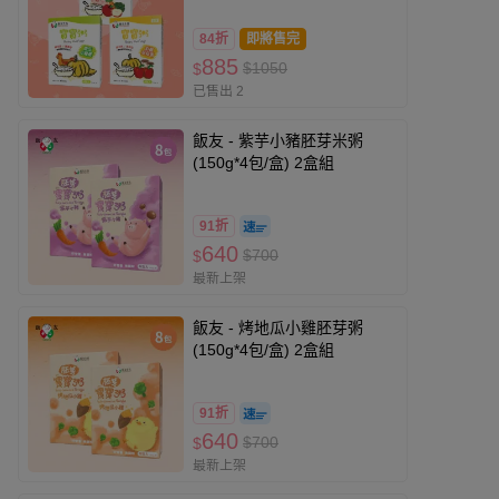
84折
即將售完
885
$1050
$
已售出 2
飯友 - 紫芋小豬胚芽米粥
(150g*4包/盒) 2盒組
91折
640
$700
$
最新上架
飯友 - 烤地瓜小雞胚芽粥
(150g*4包/盒) 2盒組
91折
640
$700
$
最新上架