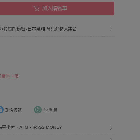
加入購物車
UMUx寶寶的秘密x日本樂雅 育兒好物大集合
 回饋無上限
加密付款
7天鑑賞
享後付・ATM・iPASS MONEY