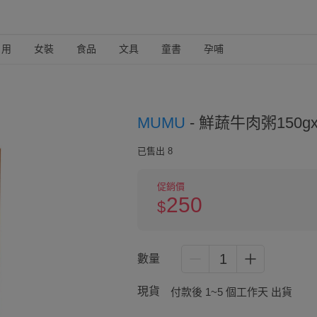
日用
女裝
食品
文具
童書
孕哺
MUMU
-
鮮蔬牛肉粥150gx
已售出 8
促銷價
250
$
1
數量
現貨
付款後 1~5 個工作天 出貨