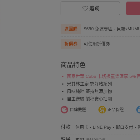
追蹤
進團購
$690 免運專區 - 貝親xM
折價券
可使用折價券
商品特色
國泰世華 Cube 卡切換童樂匯享 5%
米其林主廚 究好豬系列
風味純粹 堅持無添加物
自主送驗 製程安心把關
口碑嚴選
正品保證
付款
信用卡・LINE Pay・街口支付・先
配送