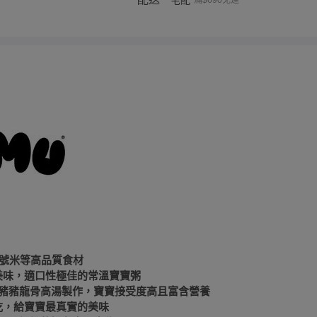
宅配
滿$690免運
1號米等高品質食材
實美味，適口性極佳的常溫寶寶粥
好豬豬龍骨高湯製作，寶寶接受度高且富含營養
好吃，給寶寶最真實的美味