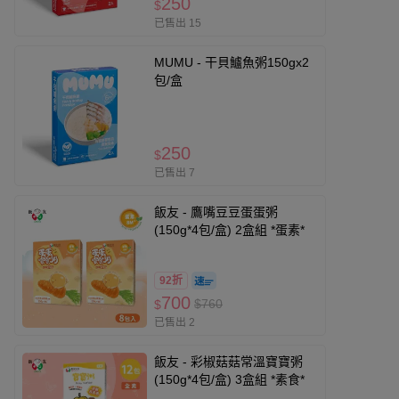
250
$
已售出 15
MUMU - 干貝鱸魚粥150gx2
包/盒
250
$
已售出 7
飯友 - 鷹嘴豆豆蛋蛋粥
(150g*4包/盒) 2盒組 *蛋素*
92折
700
$760
$
已售出 2
飯友 - 彩椒菇菇常溫寶寶粥
(150g*4包/盒) 3盒組 *素食*