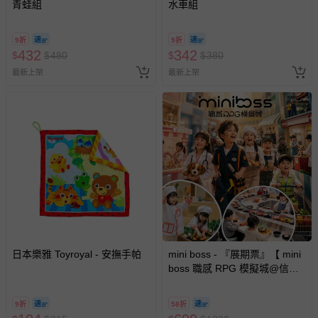
青蛙組
水車組
9折
9折
432
342
$
$
480
$
$
380
最新上架
最新上架
日本樂雅 Toyroyal - 安撫手帕
mini boss - 『展期票』【 mini
boss 職感 RPG 模擬城@信義
A11 】2026/7/10-8/30 (電子票
券，於展期現場憑訂單編號兌
9折
58折
換，依現場梯次安排入場，逾