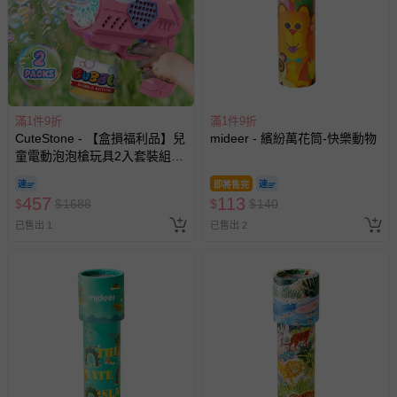
滿1件9折
滿1件9折
CuteStone - 【盒損福利品】兒
mideer - 繽紛萬花筒-快樂動物
童電動泡泡槍玩具2入套裝組
(火箭筒氣泡/防漏水設計/生日
即將售完
禮物/兒童節/交換禮物)
457
113
$
$
1688
$
$
140
已售出 1
已售出 2