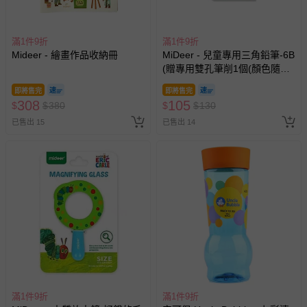
滿1件9折
滿1件9折
Mideer - 繪畫作品收納冊
MiDeer - 兒童專用三角鉛筆-6B
(贈專用雙孔筆削1個(顏色隨
機))
即將售完
即將售完
308
105
$
$
380
$
$
130
已售出 15
已售出 14
滿1件9折
滿1件9折