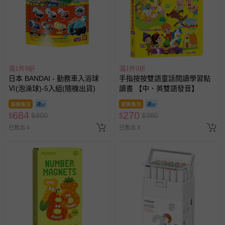
滿1件9折
滿1件9折
日本 BANDAI - 勤務車入浴球
手指按按雙語童話閱讀學習點
Ⅵ(泡澡球)-5入組(隨機出貨)
讀書 【中、英雙語發音】
即將售完
即將售完
684
270
$
$
800
$
$
380
已售出 4
已售出 3