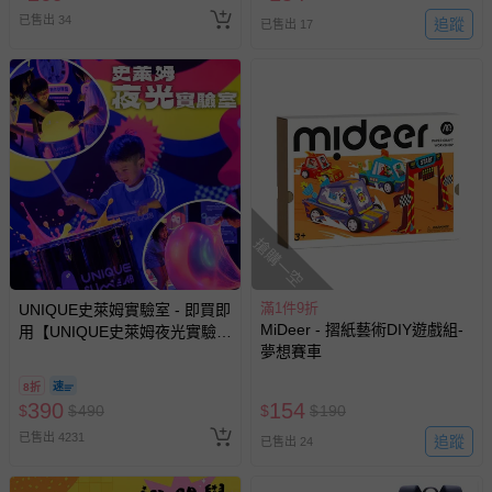
已售出 34
追蹤
已售出 17
搶購一空
滿1件9折
UNIQUE史萊姆實驗室 - 即買即
MiDeer - 摺紙藝術DIY遊戲組-
用【UNIQUE史萊姆夜光實驗室
夢想賽車
@ 台北科教館 】2026/6/11-
8/30 (電子票券，於展期現場憑
8折
訂單編號兌換，逾期作廢) (大
390
154
$
$
490
$
$
190
人小孩均一價(3歲以上需購票))
已售出 4231
追蹤
已售出 24