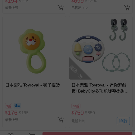
194
699
$
$
215
$
$
1200
期作廢) (兒童票(2歲以上)贈一
最新上架
已售出 112
名陪伴成人)
搶購一空
日本樂雅 Toyroyal - 獅子搖鈴
日本樂雅 Toyroyal - 迷你遊戲
板+BabyCity多功能旋轉掛鉤
x2+多功能防掉帶海霧藍x2-鼠
尾草綠
9折
88折
176
750
$
$
195
$
$
850
最新上架
追蹤
最新上架