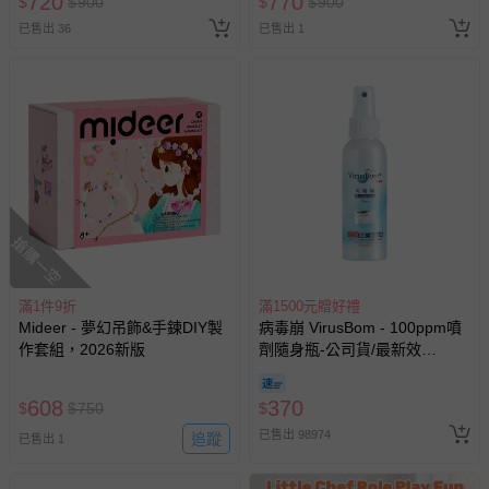
720
770
$
$
900
$
$
900
已售出 36
已售出 1
搶購一空
滿1件9折
滿1500元贈好禮
Mideer - 夢幻吊飾&手鍊DIY製
病毒崩 VirusBom - 100ppm噴
作套組，2026新版
劑隨身瓶-公司貨/最新效
期-100ml
608
370
$
$
750
$
已售出 98974
追蹤
已售出 1