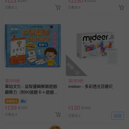
113
1150
$
$
140
$
$
1420
已售出 1
已售出 4
搶購一空
滿1件9折
滿1件9折
華幼文化 - 益智邏輯解鎖遊戲:
mideer - 多彩透光百變尺
觀察力（附80道題卡＋遊戲鑰
匙）
即將售完
199
130
$
$
280
$
$
160
已售出 4
追蹤
已售出 2