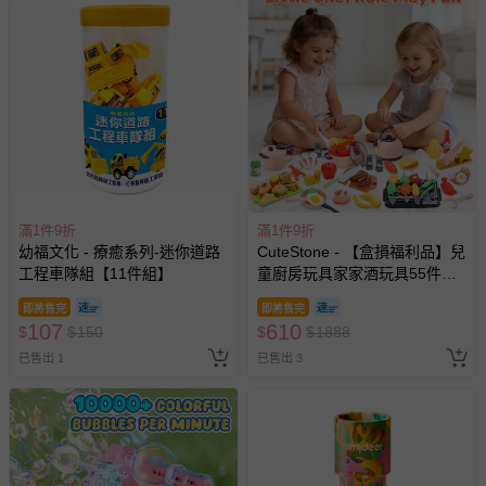
滿1件9折
滿1件9折
幼福文化 - 療癒系列-迷你道路
CuteStone - 【盒損福利品】兒
工程車隊組【11件組】
童廚房玩具家家酒玩具55件組
(仿真廚具/BBQ烤肉架/切切樂/
即將售完
即將售完
生日禮物/兒童節/交換禮物)
107
610
$
$
150
$
$
1888
已售出 1
已售出 3