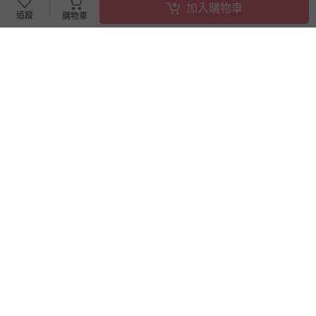
加入購物車
追蹤
購物車
搶購一空
日本 MIYOSHI 無添加 - 【親子
日本樂雅 Toyroyal - 迷你遊戲
首選】無添加泡沫洗手乳補充
板+BabyCity多功能旋轉掛鉤
包-300ml
x2+多功能防掉帶海霧藍x2-燕
麥色
破盤
88折
95
750
$
$
240
$
$
850
已售出 4574
追蹤
最新上架