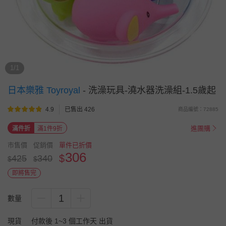
1/1
日本樂雅 Toyroyal
-
洗澡玩具-澆水器洗澡組-1.5歲起
4.9
已售出 426
商品編號：72885
進團購
滿件折
滿1件9折
市售價
促銷價
單件已折價
306
$
425
340
$
$
即將售完
1
數量
現貨
付款後 1~3 個工作天 出貨