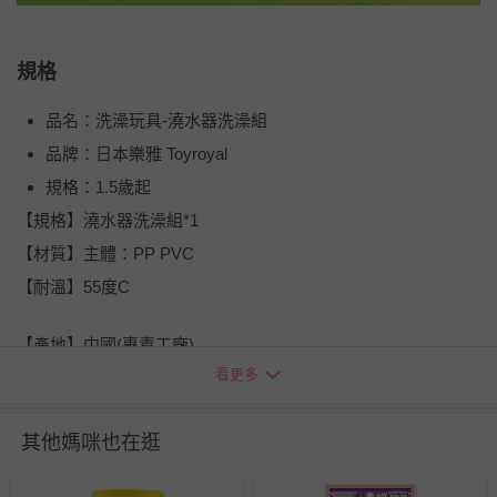
規格
品名：洗澡玩具-澆水器洗澡組
品牌：日本樂雅 Toyroyal
規格：1.5歲起
【規格】澆水器洗澡組*1
【材質】主體：PP PVC
【耐溫】55度C
【產地】中國(專責工廠)
看更多
退換貨須知
您所購買的商品享有7天的鑑賞期／猶豫期權益，但此期間
並非試用期，您所退回的商品必須是未經使用的全新狀態，
其他媽咪也在逛
包含完整包裝、配件、說明文件及贈品等。