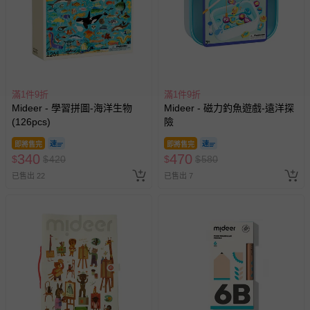
滿1件9折
滿1件9折
Mideer - 學習拼圖-海洋生物
Mideer - 磁力釣魚遊戲-遠洋探
(126pcs)
險
即將售完
即將售完
340
470
$
$
420
$
$
580
已售出 22
已售出 7