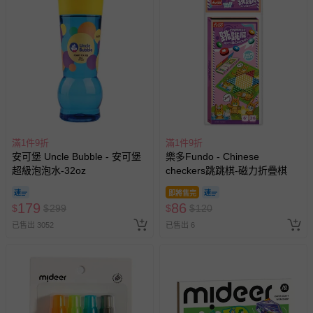
如需退換貨，請於收到商品7天（含例假日內提出），如為
瑕疵退換貨所產生的運費，將由媽咪愛負責處理，若非瑕疵
退貨，您可至『查詢訂單』>『已出貨』中查詢該筆訂單，
並點選『我要退貨』即可進行申請。若有相關退貨問題，請
至媽咪愛
LINE@客服ID: @mamilove
我們將依序為您處理
與服務，謝謝。
針對滿件折/滿額贈…等活動，如因部份退貨，而該訂單保
留商品未達活動門檻，將以原價計算，活動贈品亦需一併退
滿1件9折
滿1件9折
回。
安可堡 Uncle Bubble - 安可堡
樂多Fundo - Chinese
超級泡泡水-32oz
checkers跳跳棋-磁力折疊棋
部分商品依據消費者保護法的規定，不適用七天鑑賞期/猶
即將售完
豫期範圍：
179
86
$
$
299
$
$
120
易於腐敗、保存期限較短或解約時即將逾期（例如生鮮
已售出 3052
已售出 6
商品、食品等）。
客製化商品（例如客製生日書、姓名貼等）。
報紙、期刊或雜誌（惟書籍如經拆封、使用，則酌收整
新費用）。