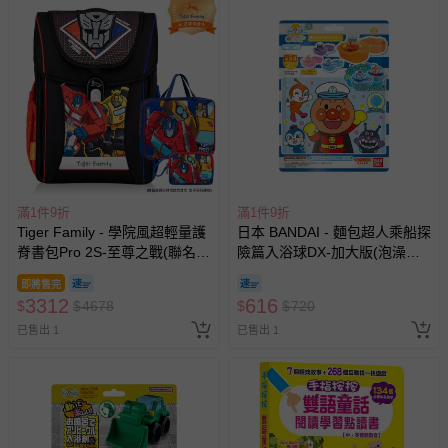
滿1件9折
滿1件9折
Tiger Family - 學院風超輕量護
日本 BANDAI - 麵包超人乘船探
脊書包Pro 2S-至尊之戰(聯名
險篇入浴球DX-加大版(泡澡球)
款)-(贈品：文具2件(補習袋+零
(限量)-3入組(隨機出貨)
即將售完
錢包)-博派之宇宙決戰)-花色送
3312
616
$
$
4678
$
$
720
完以其他樣式替代 不另行通知
已售出 1
已售出 1