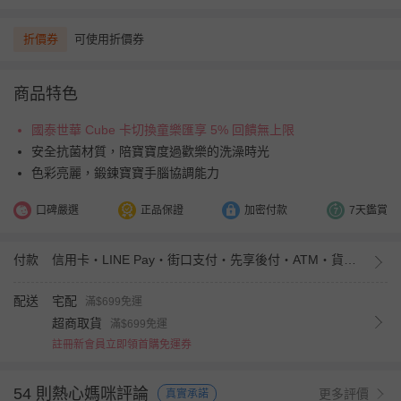
折價券
可使用折價券
商品特色
國泰世華 Cube 卡切換童樂匯享 5% 回饋無上限
安全抗菌材質，陪寶寶度過歡樂的洗澡時光
色彩亮麗，鍛鍊寶寶手腦協調能力
口碑嚴選
正品保證
加密付款
7天鑑賞
付款
信用卡・LINE Pay・街口支付・先享後付・ATM・貨到付款・iPASS MONEY
配送
宅配
滿$699免運
超商取貨
滿$699免運
註冊新會員立即領首購免運券
54 則熱心媽咪評論
更多評價
真實承諾