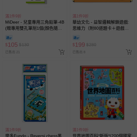
運送服務：目前提供的運送僅限台灣本島。如您位於離島地
區，可能會無法配送，或須依據商品需加收離島運費。廠商
滿1件9折
滿1件9折
亦保留出貨與否的權利。離島、偏遠地區、樓層親送等加價
MiDeer - 兒童專用三角鉛筆-4B
華幼文化 - 益智邏輯解鎖遊戲:
費用，可能會另需加收。
(贈專用雙孔筆削1個(顏色隨
思維力（附80道題卡＋遊戲鑰
機))
匙）
商品實際的配達日期，可於訂單個人資料內的查詢訂單內，
105
已出貨通知之訊息為主。
199
$
$
130
$
$
280
已售出 21
已售出 8
如您收到商品，請依正常流程檢查是否完好，若商品遇瑕疵
情形，您可申請更換新品或退貨，請見：
退貨的辦理流程
。
若您對於會員帳號、商品訂購與資訊、購物流程、付款方
式、折價券與購物金的使用、退貨及商品運送方式等有疑
問，你可詳見：
媽咪愛客服中心
。
預購商品：預購為海外同步代購，遇缺貨即會通知媽咪並協
助取消退款事宜。
商品如因「價格、組合」等錯誤原因，導致無法安排出貨，
會主動以簡訊及mail通知訂單取消事宜，並將提供適當補
償。
滿1件9折
滿1件9折
樂多Fundo - Reversi chess黑
世界地圖百科*新版*(200個國家