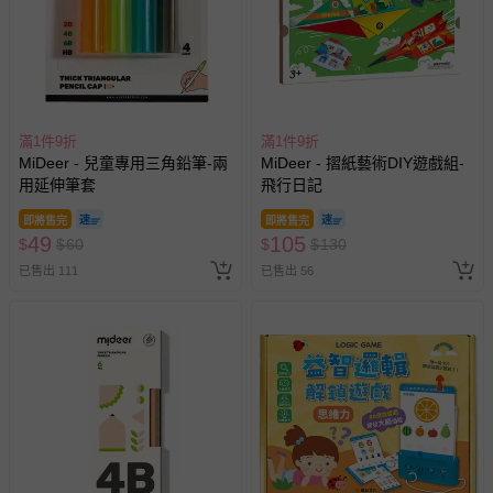
經消費者拆封之影音商品或電腦軟體（例如 DVD、CD
等）。
非以有形媒介提供之數位內容或一經提供即為完成之線
上服務，經消費者事先同意始提供（例如線上課程、遊
戲或活動點數等）。
已拆封之以下類型商品：
滿1件9折
滿1件9折
MiDeer - 兒童專用三角鉛筆-兩
MiDeer - 摺紙藝術DIY遊戲組-
-個人衛生用品（例如尿布、貼身衣物、泳裝、襪子、地
用延伸筆套
飛行日記
墊、寢具類等）。
-新生兒親膚衣物（嬰幼兒包巾與背巾、包屁衣、學習
即將售完
即將售完
褲、紗布衣等）。
49
105
$
$
60
$
$
130
-接觸性孕哺產品（奶嘴、奶瓶、擠乳器、哺乳衣、托腹
已售出 111
已售出 56
帶束縛衣、餐搖椅等）。
-其他原廠盒裝商品封口處已貼上「不可拆封」，或具警
示字句等說明貼紙、封條者。
國際航空、客運、訂房等服務。
相關的退換貨辦理流程，可詳見：
退換貨 & 退款問題
其他常見問題：