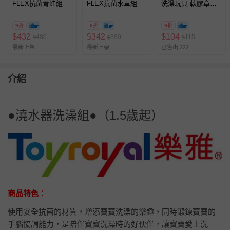
FLEX抗菌青蛙組
FLEX抗菌水車組
洗澡玩具-軟膠章
魚-1.5歲以上
9折
9折
9折
$
432
$
342
$
104
480
380
115
$
$
$
最新上架
最新上架
已售出 222
介紹
●澆水器洗澡組●（1.5歲起）
商品特色：
使用安全抗菌的材質，增添寶寶洗澡的樂趣，同時鍛鍊寶寶的
手腦協調能力，是陪伴寶寶洗澡時的好伙伴，讓寶寶愛上洗