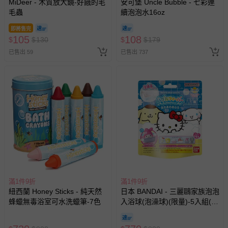
MiDeer - 木質放大鏡-好餓的毛
安可堡 Uncle Bubble - 七彩連
毛蟲
續泡泡水16oz
即將售完
105
108
$
$
130
$
$
179
已售出 59
已售出 737
滿1件9折
滿1件9折
紐西蘭 Honey Sticks - 純天然
日本 BANDAI - 三麗鷗家族泡泡
蜂蠟無毒浴室可水洗蠟筆-7色
入浴球(泡澡球)(限量)-5入組(隨
機出貨)