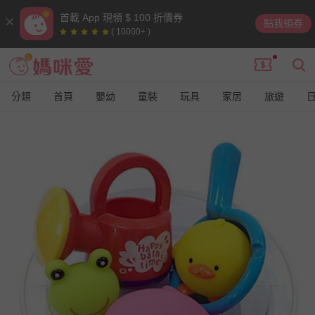
首載 App 現領 $ 100 折價券
點我領券
( 10000+ )
分類
首頁
嬰幼
童裝
玩具
家居
旅遊