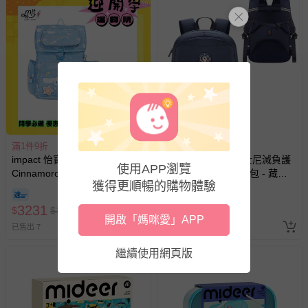
滿1件9折
滿1件9折
impact 怡寶 - 大耳狗喜拿
Disney 迪士尼 - 迪士尼減負護
使用APP瀏覽
Cinnamoroll-懸浮磁扣護脊書
脊大容量兒童雙肩書包 - 藏青
獲得更順暢的購物體驗
包-粉藍 IMCM7062LB | 身高
色 SM81300BE
即將售完
120-140cm以上適用 | 精選好
3231
1249
$
$
3790
$
$
1888
禮兩件組（粉色午餐袋、粉色
開啟「媽咪愛」APP
三角筆袋）
已售出 7
已售出 4
繼續使用網頁版