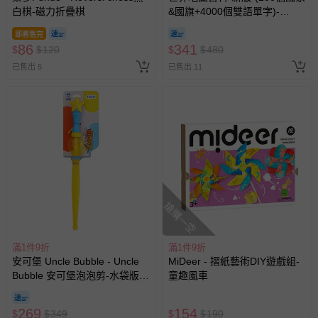
白棋-磁力折疊棋
&國旗+4000個雙語單字)-
FOOD超人
即將售完
86
341
$
$
120
$
$
480
已售出 5
已售出 11
搶購一空
滿1件9折
滿1件9折
安可堡 Uncle Bubble - Uncle
MiDeer - 摺紙藝術DIY遊戲組-
Bubble 安可堡泡泡剪-水袋版
童趣風車
(中)- GIANT 系列
269
154
$
$
349
$
$
190