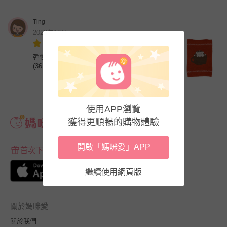
Ting
2023年12月
彈性針織保暖腹卷/肚圍-刺蝟馬克杯-紅
(36×26.5cm(腰圍約53x98cm))
使用APP瀏覽
獲得更順暢的購物體驗
開啟「媽咪愛」APP
首次下載APP送$100折價券
繼續使用網頁版
關於媽咪愛
關於我們