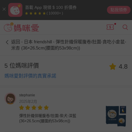
首載 App 現領 $ 100 折價券
點我領券
( 10000+ )
返回 - 日本 friendshill - 彈性針織保暖腹卷/肚圍-貪吃小倉鼠-
米杏 (36×26.5cm(腰圍約53x98cm))
5 位媽咪評價
4.8
媽咪愛對評價的真實承諾
stephanie
2025年2月
彈性針織保暖腹卷/肚圍-柴犬-深藍
(36×26.5cm(腰圍約53x98cm))