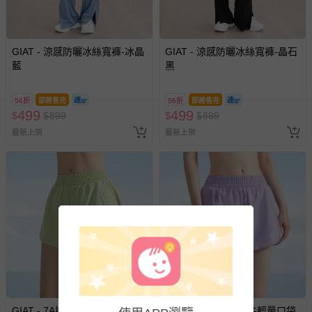
墊、寢具類等）。
-新生兒親膚衣物（嬰幼兒包巾與背巾、包屁衣、學習
褲、紗布衣等）。
-接觸性孕哺產品（奶嘴、奶瓶、擠乳器、哺乳衣、托腹
GIAT - 涼感防曬冰絲寬褲-冰晶
GIAT - 涼感防曬冰絲寬褲-晶石
帶束縛衣、餐搖椅等）。
藍
黑
-其他原廠盒裝商品封口處已貼上「不可拆封」，或具警
示字句等說明貼紙、封條者。
56折
即將售完
56折
即將售完
499
499
$
$
國際航空、客運、訂房等服務。
899
$
$
899
最新上架
最新上架
相關的退換貨辦理流程，可詳見：
退換貨 & 退款問題
其他常見問題：
運送服務：目前提供的運送僅限台灣本島。如您位於離島地
區，可能會無法配送，或須依據商品需加收離島運費。廠商
亦保留出貨與否的權利。離島、偏遠地區、樓層親送等加價
費用，可能會另需加收。
商品實際的配達日期，可於訂單個人資料內的查詢訂單內，
已出貨通知之訊息為主。
GIAT - 7A抑菌假兩件輕量口袋
GIAT - 7A抑菌假兩件輕量口袋