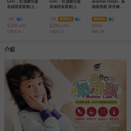
GIAT - 奶油獅兒童
GIAT - 奶油獅兒童
akachan honpo - 長
長袖居家套裝(上衣
長袖居家套裝(上衣
袖家居服 穿衣練習-
+長褲)-嫩桃粉
+長褲)-霸王藍
前開式 愛心-象牙白
色
6折
6折
即將售完
即將售完
$
299
$
299
$
490
499
499
$
$
已售出 26
已售出 19
最新上架
介紹