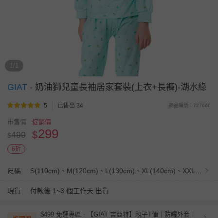
1/1
GIAT
-
奶油獅兒童長袖居家套裝(上衣+長褲)-湖水綠
5
已售出 34
商品編號：727660
市售價
促銷價
299
$
499
$
6折
尺碼
S(110cm)、M(120cm)、L(130cm)、XL(140cm)、XXL(150cm)
現貨
付款後 1~3 個工作天 出貨
$499 免運專區 - 【GIAT 吉亞特】親子T恤｜防曬外套｜