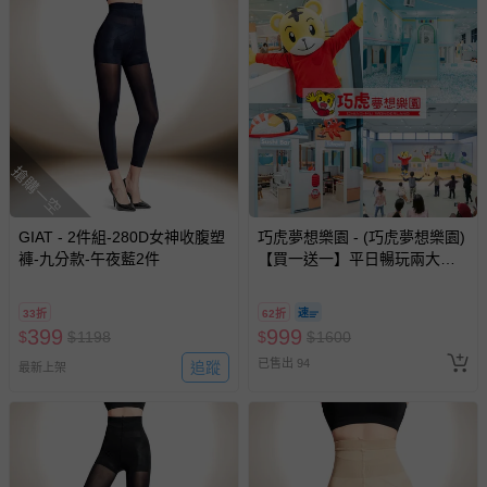
搶購一空
GIAT - 2件組-280D女神收腹塑
巧虎夢想樂園 - (巧虎夢想樂園)
褲-九分款-午夜藍2件
【買一送一】平日暢玩兩大一
小套票 (正券為電子票券現場兌
換，贈送券現場領取)-效期至
33折
62折
2026/10/16 正券逾期視同現金
399
999
$
$
1198
$
$
1600
券使用
已售出 94
追蹤
最新上架