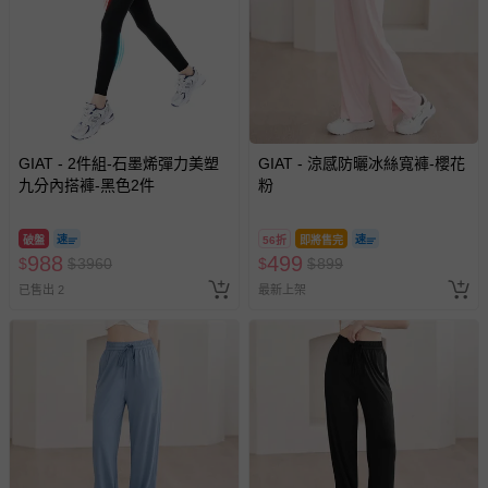
針對滿件折/滿額贈…等活動，如因部份退貨，而該訂單保
留商品未達活動門檻，將以原價計算，活動贈品亦需一併退
回。
部分商品依據消費者保護法的規定，不適用七天鑑賞期/猶
豫期範圍：
易於腐敗、保存期限較短或解約時即將逾期（例如生鮮
GIAT - 2件組-石墨烯彈力美塑
GIAT - 涼感防曬冰絲寬褲-櫻花
九分內搭褲-黑色2件
商品、食品等）。
粉
客製化商品（例如客製生日書、姓名貼等）。
破盤
56折
即將售完
報紙、期刊或雜誌（惟書籍如經拆封、使用，則酌收整
988
499
$
$
3960
$
$
899
新費用）。
已售出 2
最新上架
經消費者拆封之影音商品或電腦軟體（例如 DVD、CD
等）。
非以有形媒介提供之數位內容或一經提供即為完成之線
上服務，經消費者事先同意始提供（例如線上課程、遊
戲或活動點數等）。
已拆封之以下類型商品：
-個人衛生用品（例如尿布、貼身衣物、泳裝、襪子、地