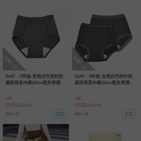
搶購一空
搶購一空
GIAT - 2件組-男用白竹炭紗防
GIAT - 2件組-女用白竹炭紗防
漏尿保潔內褲(50cc輕失禁適
漏尿保潔內褲(50cc輕失禁適
用)-深灰2件
用)-褲腳蕾絲/隨機出貨-深灰2
件
3折
3折
599
599
$
$
1980
$
$
1980
追蹤
追蹤
最新上架
最新上架