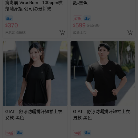
病毒崩 VirusBom - 100ppm噴
款-黑色
劑隨身瓶-公司貨/最新效
期-100ml
47折
370
599
$
$
$
1280
已售出 98985
最新上架
GIAT - 舒涼防曬排汗短袖上衣-
GIAT - 舒涼防曬排汗短袖上衣-
女款-黑色
男款-黑色
56折
56折