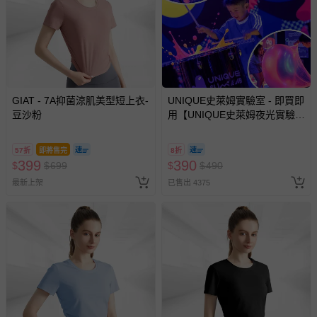
GIAT - 7A抑菌涼肌美型短上衣-
UNIQUE史萊姆實驗室 - 即買即
豆沙粉
用【UNIQUE史萊姆夜光實驗室
@ 台北科教館 】2026/6/11-
8/30 (電子票券，於展期現場憑
57折
即將售完
8折
訂單編號兌換，逾期作廢) (大
399
390
$
$
699
$
$
490
人小孩均一價(3歲以上需購票))
最新上架
已售出 4375