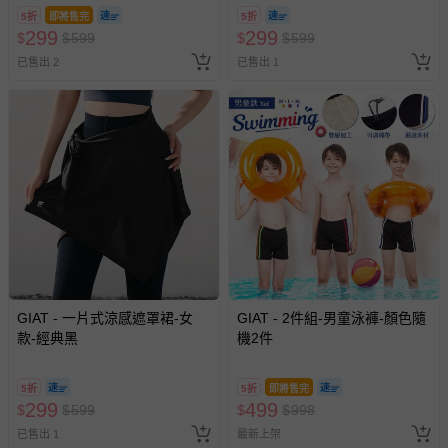
5折
即將售完
5折
299
299
$
$
599
$
$
599
已售出 2
已售出 1
GIAT - 一片式涼感遮罩裙-女
GIAT - 2件組-男童泳褲-顏色隨
款-經典黑
機2件
5折
5折
即將售完
299
499
$
$
599
$
$
998
已售出 1
最新上架