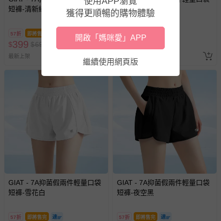
使用APP瀏覽
如您收到商品，請依正常流程檢查是否完好，若商品遇瑕疵
短褲-清新綠
短褲-羅蘭紫
獲得更順暢的購物體驗
情形，您可申請更換新品或退貨，請見：
退貨的辦理流程
。
若您對於會員帳號、商品訂購與資訊、購物流程、付款方
57折
即將售完
57折
即將售完
開啟「媽咪愛」APP
式、折價券與購物金的使用、退貨及商品運送方式等有疑
399
399
$
$
699
$
$
699
問，你可詳見：
媽咪愛客服中心
。
最新上架
最新上架
繼續使用網頁版
預購商品：預購為海外同步代購，遇缺貨即會通知媽咪並協
助取消退款事宜。
商品如因「價格、組合」等錯誤原因，導致無法安排出貨，
會主動以簡訊及mail通知訂單取消事宜，並將提供適當補
償。
GIAT - 7A抑菌假兩件輕量口袋
GIAT - 7A抑菌假兩件輕量口袋
短褲-雪花白
短褲-夜空黑
57折
即將售完
57折
即將售完