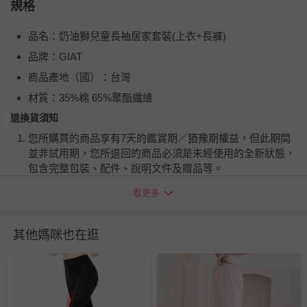
規格
品名：奶油獅兒童長袖居家套裝(上衣+長褲)
品牌：GIAT
商品產地（國）：台灣
材質：35%棉 65%聚酯纖維
退換貨須知
您所購買的商品享有7天的鑑賞期／猶豫期權益，但此期間
並非試用期，您所退回的商品必須是未經使用的全新狀態，
包含完整包裝、配件、說明文件及贈品等。
看更多
如需退換貨，請於收到商品7天（含例假日內提出），如為
瑕疵退換貨所產生的運費，將由媽咪愛負責處理，若非瑕疵
退貨，您可至『查詢訂單』>『已出貨』中查詢該筆訂單，
其他媽咪也在逛
並點選『我要退貨』即可進行申請。若有相關退貨問題，請
至媽咪愛
LINE@客服ID: @mamilove
我們將依序為您處理
與服務，謝謝。