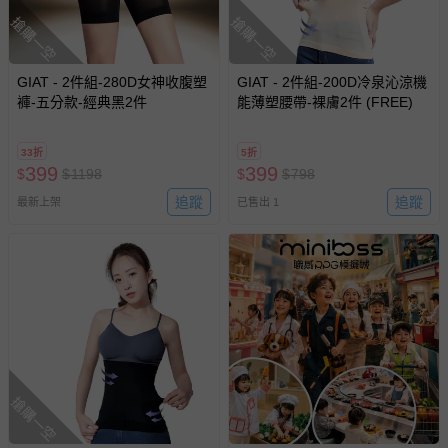
搶購一空
搶購一空
GIAT - 2件組-280D女神收腹塑
GIAT - 2件組-200D冷泉沁涼機
褲-五分款-經典黑2件
能薄塑腰帶-裸膚2件 (FREE)
33折
5折
399
399
$
$
1198
$
$
798
追蹤
追蹤
最新上架
已售出 1
搶購一空