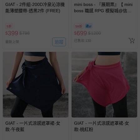
GIAT - 2件組-200D冷泉沁涼機
mini boss - 『展期票』【 mini
能薄塑腰帶-透黑2件 (FREE)
boss 職感 RPG 模擬城@信義
A11 】2026/7/10-8/30 (電子票
券，於展期現場憑訂單編號兌
5折
58折
換，依現場梯次安排入場，逾
399
699
$
$
798
$
$
1200
期作廢) (兒童票(2歲以上)贈一
已售出 130
追蹤
名陪伴成人)
最新上架
GIAT - 一片式涼感遮罩裙-女
GIAT - 一片式涼感遮罩裙-女
款-午夜藍
款-桃紅粉