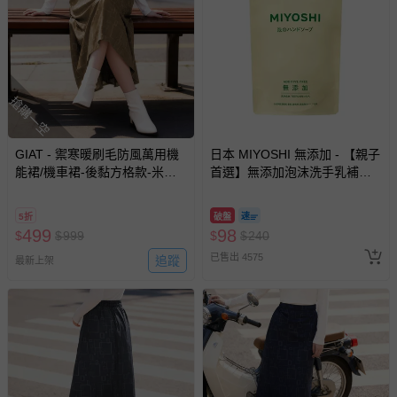
搶購一空
GIAT - 禦寒暖刷毛防風萬用機
日本 MIYOSHI 無添加 - 【親子
能裙/機車裙-後黏方格款-米茶
首選】無添加泡沫洗手乳補充
咖 (FREE)
包-300ml
5折
破盤
499
98
$
$
999
$
$
240
已售出 4575
追蹤
最新上架