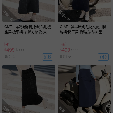
搶購一空
搶購一空
GIAT - 禦寒暖刷毛防風萬用機
GIAT - 禦寒暖刷毛防風萬用機
能裙/機車裙-後黏方格款-太空
能裙/機車裙-後黏方格款-星霧
灰 (FREE)
藍 (FREE)
5折
5折
499
499
$
$
999
$
$
999
追蹤
追蹤
最新上架
最新上架
搶購一空
搶購一空