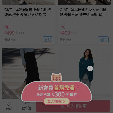
GIAT - 禦寒暖刷毛防風萬用機
GIAT - 禦寒暖刷毛防風萬用機
能裙/機車裙-後黏方格款-黯夜
能裙/機車裙-綁帶素面款-星霧
黑 (FREE)
藍 (FREE)
5折
5折
499
499
$
$
999
$
$
999
追蹤
追蹤
最新上架
最新上架
搶購一空
搶購一空
GIAT - 禦寒暖刷毛防風萬用機
GIAT - 防潑水刷毛隨行暖絨毯-
加入購物車
追蹤
購物車
能裙/機車裙-綁帶素面款-黯夜
土耳其藍 (142cmX92cm)