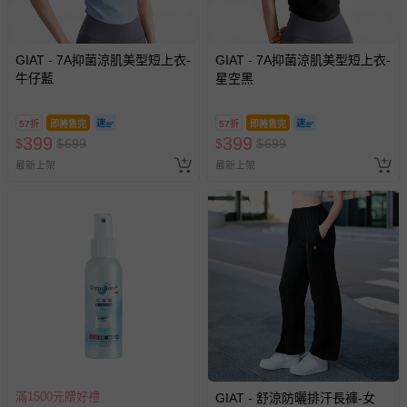
GIAT - 7A抑菌涼肌美型短上衣-
GIAT - 7A抑菌涼肌美型短上衣-
牛仔藍
星空黑
57折
即將售完
57折
即將售完
399
399
$
$
699
$
$
699
最新上架
最新上架
滿1500元贈好禮
GIAT - 舒涼防曬排汗長褲-女