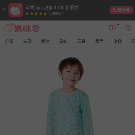
首載 App 現領 $ 100 折價券
點我領券
( 10000+ )
分類
首頁
嬰幼
童裝
玩具
家居
旅遊