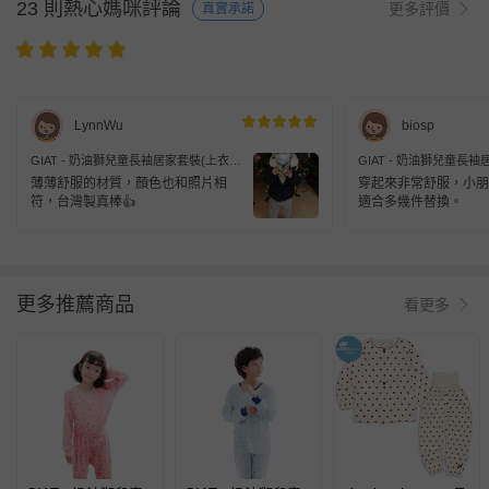
23 則熱心媽咪評論
更多評價
真實承諾
LynnWu
biosp
GIAT - 奶油獅兒童長袖居家套裝(上衣
GIAT - 奶油獅兒童長
+長褲)-月牙白
+長褲)-月牙白
薄薄舒服的材質，顏色也和照片相
穿起來非常舒服，小朋
符，台灣製真棒👍
適合多幾件替換。
更多推薦商品
看更多