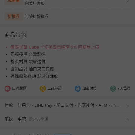
進團購
內著居家服
折價券
可使用折價券
商品特色
國泰世華 Cube 卡切換童樂匯享 5% 回饋無上限
正版授權 台灣製造
棉柔材質 親膚透氣
圓領設計 袖口束口包覆
彈性鬆緊褲頭 舒適好活動
口碑嚴選
正品保證
加密付款
7天鑑賞
付款
信用卡・LINE Pay・街口支付・先享後付・ATM・iPASS MONEY
配送
宅配
滿$499免運