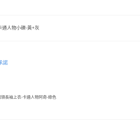
-卡通人物小礫-黃+灰
承諾
領長袖上衣-卡通人物阿奇-綠色