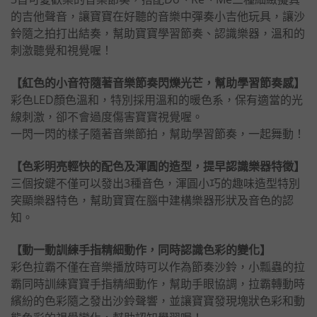
的吉他聲音，讓寶寶在好聽的音樂中彈奏小吉他玩具，讓沙
鈴隨之拍打出結奏，幫助寶寶學習節奏、認識樂器，溫和的
刺激聽覺和視覺喔！
【紅色的小音符隨著音樂節奏閃爍光芒，幫助學習節奏感】
彩色LED顏色溫和，特別採用溫和的暖色系，保有適當的光
線刺激，卻不會過度傷害寶寶視覺喔。
一閃一閃的樣子隨著音樂節拍，幫助學習節奏，一起舞動！
【色彩明亮輕快的配色及渾圓的造型，提早認識樂器特徵】
三個按鍵不僅可以發出3種音色，渾圓小巧的趣味造型特別
突顯樂器特色，幫助寶寶在腦中建構樂器形狀及音色的認
知。
【動一動訓練手指精細動作，同時認識色彩的變化】
彩色拉霸不僅在音樂播放時可以作為節奏沙鈴，小瓢蟲的拉
霸同時訓練寶寶手指精細動作，幫助手眼協調，拉霸轉動時
繽紛的色彩隨之發出沙鈴聲響，並讓寶寶發現塊狀色彩和動