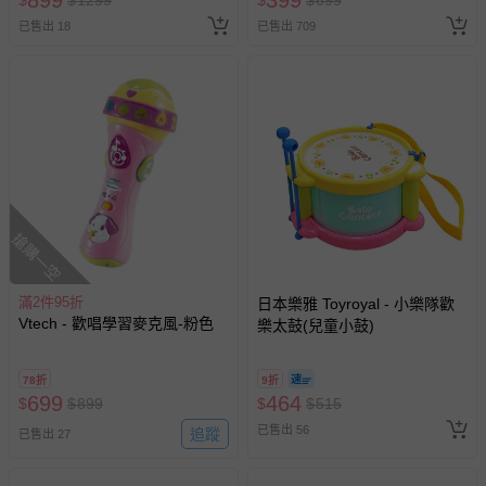
899
399
$
$
1299
$
$
699
已售出 18
已售出 709
搶購一空
滿2件95折
日本樂雅 Toyroyal - 小樂隊歡
Vtech - 歡唱學習麥克風-粉色
樂太鼓(兒童小鼓)
78折
9折
699
464
$
$
899
$
$
515
已售出 56
追蹤
已售出 27