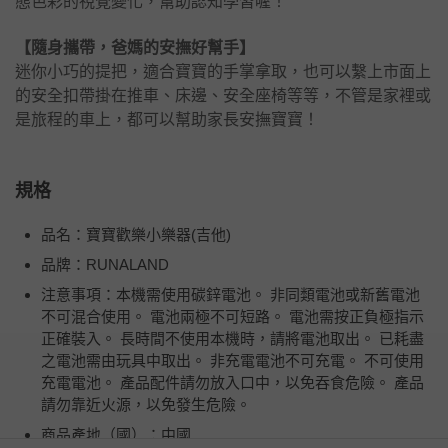
態色彩的視覺變化，幫助認知學習喔！
【隨身攜帶，爸媽的安撫好幫手】
迷你小巧的提把，適合寶寶的手掌拿取，也可以繫上市面上
的安全扣帶掛在推車、床邊、安全座椅等等，不管是家裡或
是旅程的車上，都可以幫助家長安撫寶寶！
規格
品名：寶寶歡樂小樂器(吉他)
品牌：RUNALAND
注意事項：本機需使用碳鋅電池。 非同類電池或新舊電池
不可混合使用。 電池兩極不可短路。 電池需按正負極指示
正確裝入。 長時間不使用本機時，請將電池取出。 已耗盡
之電池需由玩具中取出。 非充電電池不可充電。 不可使用
充電電池。 產品配件請勿放入口中，以免吞食危險。 產品
請勿靠近火源，以免發生危險。
商品產地（國）：中國