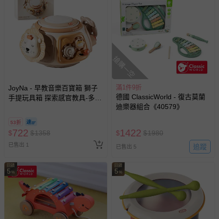
退貨，您可至『查詢訂單』>『已出貨』中查詢該筆訂單，
並點選『我要退貨』即可進行申請。若有相關退貨問題，請
至媽咪愛
LINE@客服ID: @mamilove
我們將依序為您處理
與服務，謝謝。
針對滿件折/滿額贈…等活動，如因部份退貨，而該訂單保
搶購一空
留商品未達活動門檻，將以原價計算，活動贈品亦需一併退
回。
滿1件9折
JoyNa - 早教音樂百寶箱 獅子
德國 ClassicWorld - 復古莫蘭
手提玩具箱 探索感官教具-多功
部分商品依據消費者保護法的規定，不適用七天鑑賞期/猶
迪樂器組合《40579》
能萌獅百寶箱
豫期範圍：
53折
易於腐敗、保存期限較短或解約時即將逾期（例如生鮮
722
1422
$
$
1358
$
$
1980
商品、食品等）。
已售出 1
追蹤
已售出 5
客製化商品（例如客製生日書、姓名貼等）。
報紙、期刊或雜誌（惟書籍如經拆封、使用，則酌收整
回饋
回饋
5
5
%
%
新費用）。
經消費者拆封之影音商品或電腦軟體（例如 DVD、CD
等）。
非以有形媒介提供之數位內容或一經提供即為完成之線