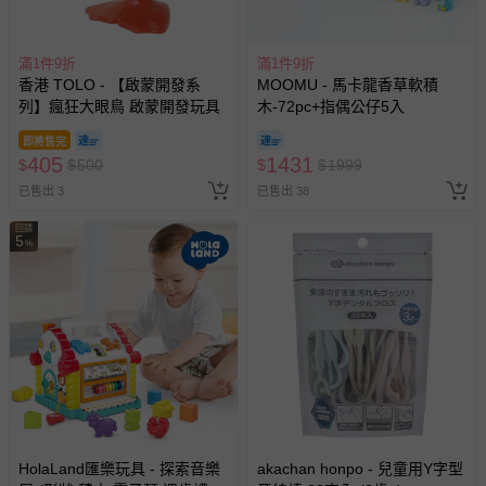
滿1件9折
滿1件9折
香港 TOLO - 【啟蒙開發系
MOOMU - 馬卡龍香草軟積
列】瘋狂大眼鳥 啟蒙開發玩具
木-72pc+指偶公仔5入
即將售完
405
1431
$
$
500
$
$
1999
已售出 3
已售出 38
回饋
5
%
HolaLand匯樂玩具 - 探索音樂
akachan honpo - 兒童用Y字型