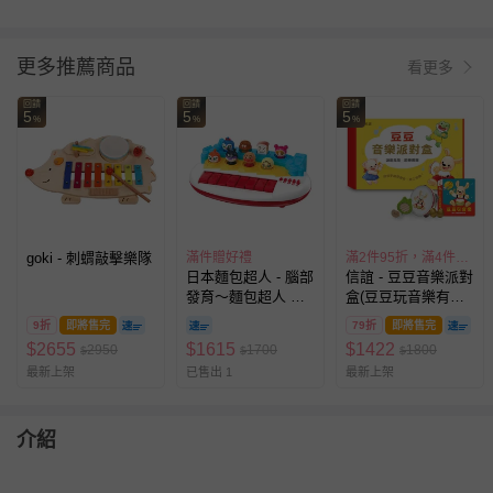
更多推薦商品
看更多
回饋
回饋
回饋
5
5
5
%
%
%
goki - 刺蝟敲擊樂隊
滿件贈好禮
滿2件95折，滿4件89折
日本麵包超人 - 腦部
信誼 - 豆豆音樂派對
發育～麵包超人 音
盒(豆豆玩音樂有聲
樂鍵盤(1歲~)
書 + 豆豆鈴鼓、青
9折
即將售完
79折
即將售完
蛙刮板與雞蛋沙鈴三
$
2655
$
1615
$
1422
2950
1700
1800
$
$
$
款節奏樂器)
最新上架
已售出 1
最新上架
介紹