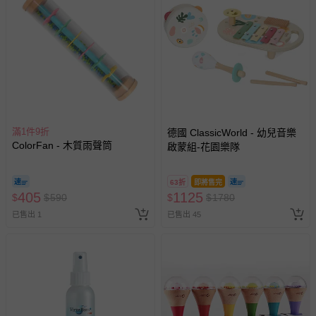
滿1件9折
德國 ClassicWorld - 幼兒音樂
ColorFan - 木質雨聲筒
啟蒙組-花園樂隊
63折
即將售完
405
1125
$
$
590
$
$
1780
已售出 1
已售出 45