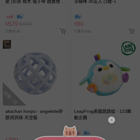
屋 (形狀 積木 電子琴 週歲禮 感
牙線棒 30支入 (3歲~)
統 探索 啟蒙 聲光音樂 寶寶 嬰
幼兒玩具)
58折
579
90
$
$
1000
$
已售出 50
已售出 618
回饋
5
%
搶購一空
akachan honpo - angelette矽
LeapFrog美國跳跳蛙 - 123舞
膠洞洞球-天空藍
動企鵝
8折