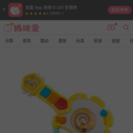
首載 App 現領 $ 100 折價券
點我領券
( 10000+ )
分類
首頁
嬰幼
童裝
玩具
家居
旅遊