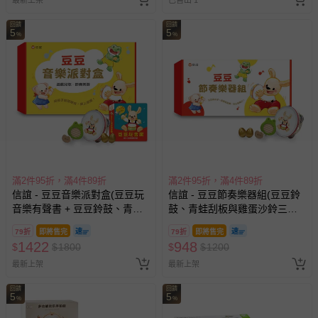
請勿使用強力鹼性電池。
最新上架
已售出 1
回饋
回饋
5
5
%
%
‧本機需使用2顆4號(AAA)電池
‧非同類電池或新舊電池不可混合使用。
‧電池須按正負極指示放入，兩極不可以短路。
‧長時間不使用本機請取出電池。
‧已耗盡的電池須由玩具中取出。
‧產品配件請勿放入口中，以免吞食危險。
‧產品請勿靠近火源，以免發生危險。
‧功能性玩具須在成年人直接監護下使用。
‧本機如出現破損、變形、請勿再使用。
滿2件95折，滿4件89折
滿2件95折，滿4件89折
信誼 - 豆豆音樂派對盒(豆豆玩
信誼 - 豆豆節奏樂器組(豆豆鈴
退換貨須知
音樂有聲書 + 豆豆鈴鼓、青蛙
鼓、青蛙刮板與雞蛋沙鈴三款
您所購買的商品享有7天的鑑賞期／猶豫期權益，但此期間
刮板與雞蛋沙鈴三款節奏樂器)
節奏樂器)
79折
即將售完
79折
即將售完
並非試用期，您所退回的商品必須是未經使用的全新狀態，
1422
948
$
$
1800
$
$
1200
包含完整包裝、配件、說明文件及贈品等。
最新上架
最新上架
如需退換貨，請於收到商品7天（含例假日內提出），如為
回饋
回饋
5
5
%
%
瑕疵退換貨所產生的運費，將由媽咪愛負責處理，若非瑕疵