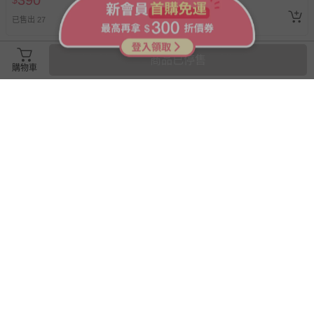
390
1399
$
$
$
1750
已售出 1
追蹤
已售出 27
商品已停售
購物車
滿3件95折，滿5件9折
akachan honpo - BABU玩具手
日本繽得若 - UV 防曬棒
機-淺卡其色
SPF50+ PA++++-無香-14g
57折
即將售完
399
290
$
$
699
$
已售出 695
已售出 1