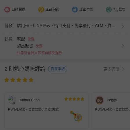
口碑嚴選
正品保證
加密付款
7天鑑賞
付款
信用卡・LINE Pay・街口支付・先享後付・ATM・貨到付款・iPASS MONEY
配送
宅配
免運
超商取貨
免運
註冊新會員立即領首購免運券
2 則熱心媽咪評論
更多評價
真實承諾
Amber Chan
Peggy
RUNALAND - 寶寶歡樂小樂器(吉他)
RUNALAND - 寶寶歡