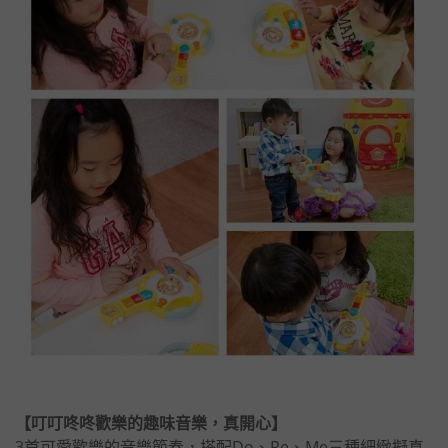
【叮叮咚咚歡樂的趣味音樂，真開心】
3首可愛歡樂的音樂節奏，搭配Do、Re、Me三種細緻擬真