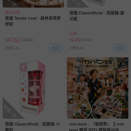
搶購一空
搶購一空
滿1件9折
德國 ClassicWorld - 雨聲桶-嬰
美國 Tender Leaf - 森林音樂夢
兒藍
想家
62折
4752
249
$
$
6280
$
$
399
追蹤
追蹤
已售出 10
已售出 84
搶購一空
德國 ClassicWorld - 雨聲桶-小
mini boss - 『展期票』【 mini
豬粉
boss 職感 RPG 模擬城@信義