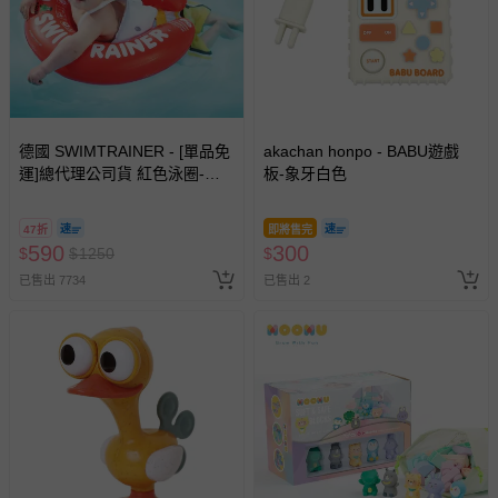
德國 SWIMTRAINER - [單品免
akachan honpo - BABU遊戲
運]總代理公司貨 紅色泳圈-適
板-象牙白色
用3m-4y [6-18kg]
47折
即將售完
590
300
$
$
1250
$
已售出 7734
已售出 2