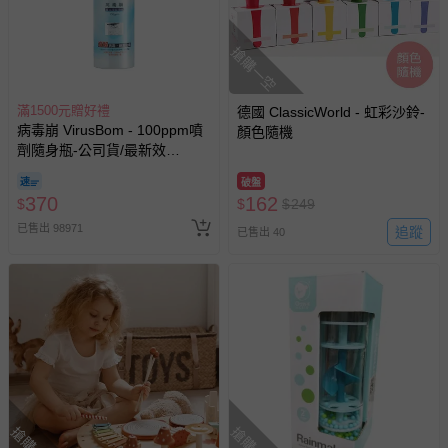
搶購一空
滿1500元贈好禮
德國 ClassicWorld - 虹彩沙鈴-
病毒崩 VirusBom - 100ppm噴
顏色隨機
劑隨身瓶-公司貨/最新效
期-100ml
破盤
370
162
$
$
$
249
已售出 98971
追蹤
已售出 40