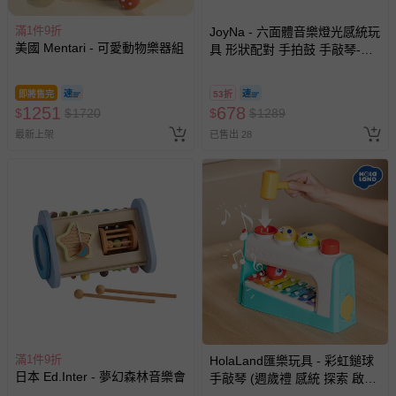
亦保留出貨與否的權利。離島、偏遠地區、樓層親送等加價
費用，可能會另需加收。
滿1件9折
JoyNa - 六面體音樂燈光感統玩
美國 Mentari - 可愛動物樂器組
具 形狀配對 手拍鼓 手敲琴-企
商品實際的配達日期，可於訂單個人資料內的查詢訂單內，
鵝六面盒-粉色
已出貨通知之訊息為主。
即將售完
53折
如您收到商品，請依正常流程檢查是否完好，若商品遇瑕疵
1251
678
$
$
1720
$
$
1289
情形，您可申請更換新品或退貨，請見：
退貨的辦理流程
。
最新上架
已售出 28
若您對於會員帳號、商品訂購與資訊、購物流程、付款方
式、折價券與購物金的使用、退貨及商品運送方式等有疑
問，你可詳見：
媽咪愛客服中心
。
預購商品：預購為海外同步代購，遇缺貨即會通知媽咪並協
助取消退款事宜。
商品如因「價格、組合」等錯誤原因，導致無法安排出貨，
會主動以簡訊及mail通知訂單取消事宜，並將提供適當補
償。
滿1件9折
HolaLand匯樂玩具 - 彩虹鎚球
日本 Ed.Inter - 夢幻森林音樂會
手敲琴 (週歲禮 感統 探索 啟蒙