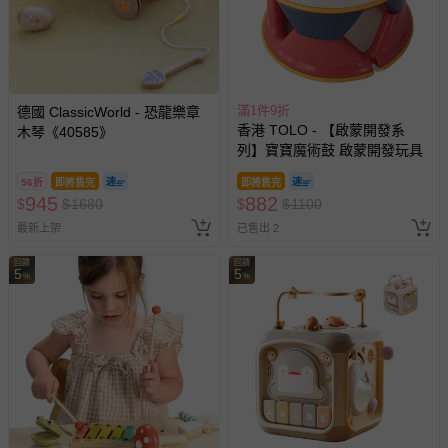
上服務，經消費者事先同意始提供（例如線上課程、遊
戲或活動點數等）。
已拆封之以下類型商品：
-個人衛生用品（例如尿布、貼身衣物、泳裝、襪子、地
滿1件9折
德國 ClassicWorld - 恐龍樂章
墊、寢具類等）。
香港 TOLO - 【啟蒙開發系
木琴《40585》
-新生兒親膚衣物（嬰幼兒包巾與背巾、包屁衣、學習
列】寶寶魔術鼓 啟蒙開發玩具
褲、紗布衣等）。
-接觸性孕哺產品（奶嘴、奶瓶、擠乳器、哺乳衣、托腹
56折
即將售完
即將售完
帶束縛衣、餐搖椅等）。
945
882
$
$
1680
$
$
1100
-其他原廠盒裝商品封口處已貼上「不可拆封」，或具警
最新上架
已售出 2
示字句等說明貼紙、封條者。
回饋
回饋
5
國際航空、客運、訂房等服務。
5
%
%
相關的退換貨辦理流程，可詳見：
退換貨 & 退款問題
其他常見問題：
運送服務：目前提供的運送僅限台灣本島。如您位於離島地
區，可能會無法配送，或須依據商品需加收離島運費。廠商