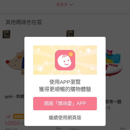
商品重（容）量：500g
看更多
材質：塑膠、電子IC零件
其他媽咪也在逛
適用年齡：12個月以上
BSMI商品檢驗標識字號：M54329
回饋
回饋
5
5
%
%
產品相關安全檢驗報告：通過歐盟EN71玩具安全標準：跌
落測試、衝擊測試、易燃性測試、19項毒物檢驗、安全音量
測試、PP/PVC塑膠無氣味
RUNALAND
品名：寶寶歡樂小樂器-吉他(TG10)
主要材質：塑膠、電子IC零件、紙
使用APP瀏覽
適用年齡：12個月以上
產地：中國大陸 (金立洋自營工廠)
獲得更順暢的購物體驗
尺寸：主體約24 x 15 x 3.5 cm；外盒 31.5 x 25 x 8 cm
滿件贈好禮
goki - 刺蝟敲擊樂隊
日本麵包超人 - 腦部發育～麵
內容物：小樂器-吉他*1組、遊戲書*1份
開啟「媽咪愛」APP
包超人 音樂鍵盤(1歲~)
電池：本機需使用2顆4號(AAA)電池
BSMI商品檢驗標識字號：M54329
9折
即將售完
繼續使用網頁版
2655
1615
$
$
2950
$
$
1700
*本產品未附電池，請另行購買，建議使用一般碳鋅電池，