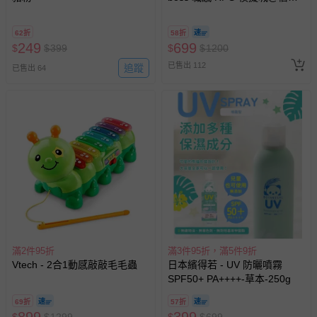
A11 】2026/7/10-8/30 (電子票
券，於展期現場憑訂單編號兌
62折
58折
換，依現場梯次安排入場，逾
249
699
$
$
399
$
$
1200
期作廢) (兒童票(2歲以上)贈一
已售出 112
追蹤
名陪伴成人)
已售出 64
滿2件95折
滿3件95折，滿5件9折
Vtech - 2合1動感敲敲毛毛蟲
日本繽得若 - UV 防曬噴霧
SPF50+ PA++++-草本-250g
69折
57折