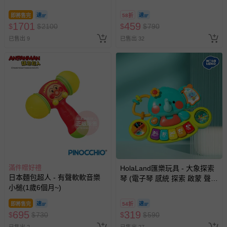
音樂 寶寶 嬰幼兒玩具)
即將售完
58折
1701
459
$
$
2100
$
$
790
已售出 9
已售出 32
滿件贈好禮
HolaLand匯樂玩具 - 大象探索
日本麵包超人 - 有聲軟軟音樂
琴 (電子琴 感統 探索 啟蒙 聲光
小槌(1歲6個月~)
音樂 寶寶 嬰幼兒玩具)
即將售完
54折
695
319
$
$
730
$
$
590