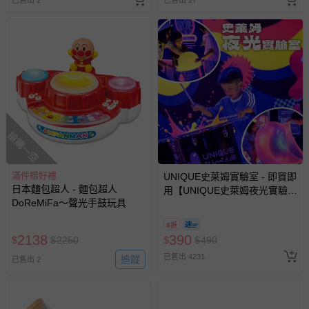
已售出 2
已售出 27
搶購一空
滿件贈好禮
UNIQUE史萊姆實驗室 - 即買即
日本麵包超人 - 麵包超人
用【UNIQUE史萊姆夜光實驗室
DoReMiFa～聲光手鼓玩具
@ 台北科教館 】2026/6/11-
8/30 (電子票券，於展期現場憑
8折
訂單編號兌換，逾期作廢) (大
2138
390
$
$
2250
$
$
490
人小孩均一價(3歲以上需購票))
已售出 4231
追蹤
已售出 2