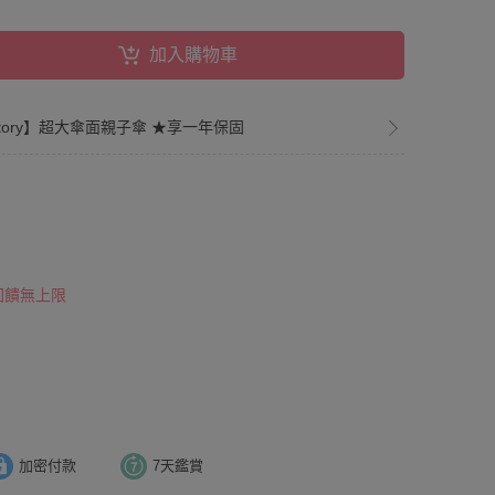
加入購物車
nstory】超大傘面親子傘 ★享一年保固
 回饋無上限
加密付款
7天鑑賞