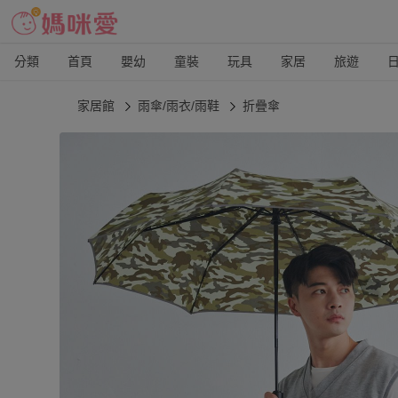
分類
首頁
嬰幼
童裝
玩具
家居
旅遊
家居館
雨傘/雨衣/雨鞋
折疊傘