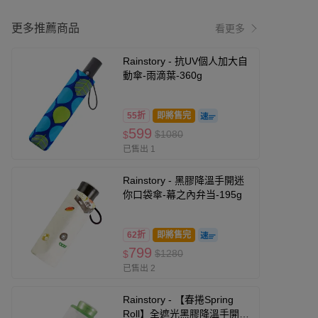
更多推薦商品
看更多
Rainstory - 抗UV個人加大自
動傘-雨滴葉-360g
55折
即將售完
599
$1080
$
已售出 1
Rainstory - 黑膠降溫手開迷
你口袋傘-幕之內弁当-195g
62折
即將售完
799
$1280
$
已售出 2
Rainstory - 【春捲Spring
Roll】全遮光黑膠降溫手開迷