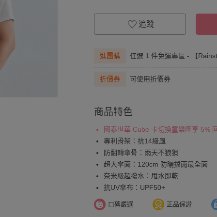
追蹤
進團購
任選 1 件免運專區 - 【Rai
折價券
可使用折價券
商品特色
國泰世華 Cube 卡切換童樂匯享 5%
專利骨架：抗14級風
防翻轉傘骨：雨天不狼狽
超大傘面：120cm 防曬擋雨最全面
奈米級超撥水：甩水即乾
抗UV傘布：UPF50+
口碑嚴選
正品保證