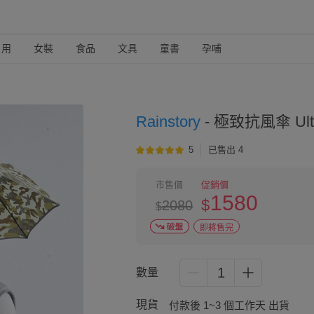
日用
女裝
食品
文具
童書
孕哺
Rainstory
-
極致抗風傘 Ultr
5
已售出 4
市售價
促銷價
1580
$
2080
$
即將售完
1
數量
現貨
付款後 1~3 個工作天 出貨