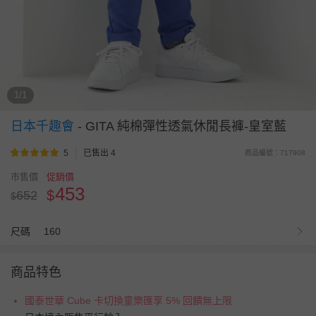
1/1
日本千趣會
-
GITA 純棉彈性透氣休閒長褲-皇室藍
5
已售出 4
商品編號：717908
市售價
促銷價
453
$
652
$
尺碼
160
商品特色
國泰世華 Cube 卡切換童樂匯享 5% 回饋無上限