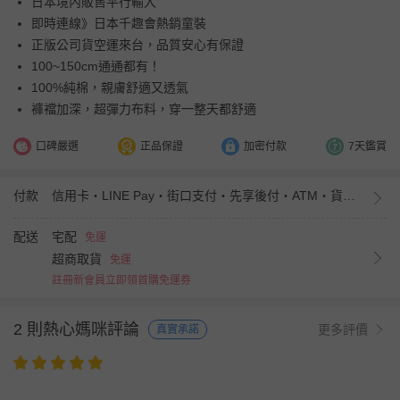
日本境內販售平行輸入
即時連線》日本千趣會熱銷童裝
正版公司貨空運來台，品質安心有保證
100~150cm通通都有！
100%純棉，親膚舒適又透氣
褲襠加深，超彈力布料，穿一整天都舒適
口碑嚴選
正品保證
加密付款
7天鑑賞
付款
信用卡・LINE Pay・街口支付・先享後付・ATM・貨到付款・iPASS MONEY
配送
宅配
免運
超商取貨
免運
註冊新會員立即領首購免運券
2 則熱心媽咪評論
更多評價
真實承諾