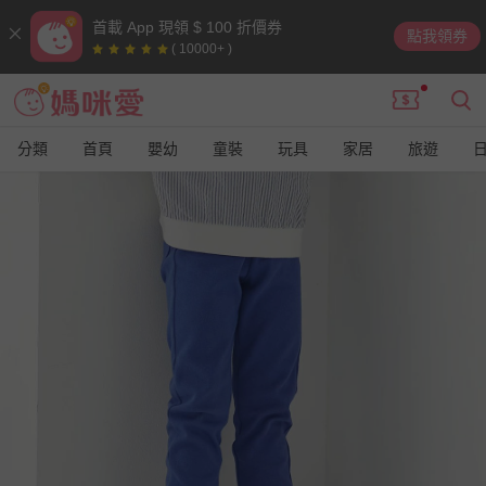
首載 App 現領 $ 100 折價券
點我領券
( 10000+ )
分類
首頁
嬰幼
童裝
玩具
家居
旅遊