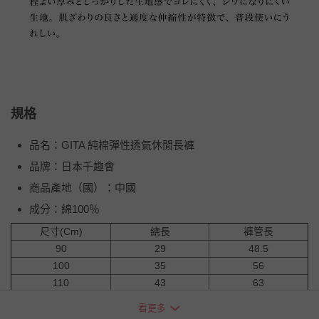
規格
品名：GITA 純棉彈性透氣休閒長褲
品牌：日本千趣會
商品產地（國）：中國
成分：綿100％
尺寸(Cm)
總長
褲管長
90
29
48.5
100
35
56
110
43
63
120
49
70
看更多
130
55
77