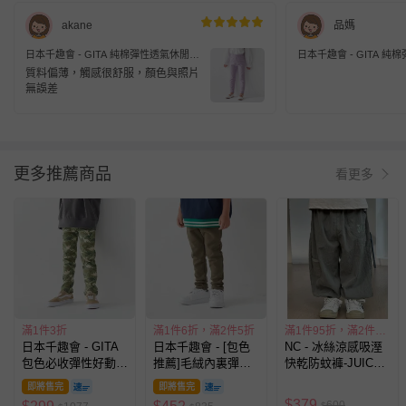
akane
品媽
日本千趣會 - GITA 純棉彈性透氣休閒長
日本千趣會 - GITA 
褲-薰衣草
褲-軍綠
質料偏薄，觸感很舒服，顏色與照片
無誤差
更多推薦商品
看更多
滿1件3折
滿1件6折，滿2件5折
滿1件95折，滿2件85折
日本千趣會 - GITA
日本千趣會 - [包色
NC - 冰絲涼感吸溼
包色必收彈性好動長
推薦]毛絨內裏彈性
快乾防蚊褲-JUICE-
褲-恐龍迷彩-軍綠
長褲-軍綠
綠色
即將售完
即將售完
$
379
600
$