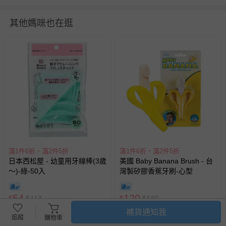
140
61
84.5
其他媽咪也在逛
150
66
91
衣物洗滌、注意事項
尺寸表單位皆為公分
(cm)
，會因布料彈性、水洗處理、測量
起訖點等因素，與實際商品尺寸略有誤差
深淺色請分開洗滌，以避免造成互相移染。請使用中性洗
劑；浸泡時間不宜過長
請勿使用漂白劑、螢光增白劑及衣物柔軟劑，以免破壞布料
滿1件6折，滿2件5折
針織、刺繡、立體造型等類服飾，建議套入洗衣袋再清潔
滿1件6折，滿2件5折
日本西松屋 - 幼童用牙線棒(3歲
美國 Baby Banana Brush - 台
過分烘乾會導致衣物收縮，破壞織物纖維，不建議使用烘衣
～)-綠-50入
灣製矽膠香蕉牙刷-心型
機
每件商品在拍攝時力求忠實呈現，但因為每台電腦、手機或
54
120
$
$
113
$
$
580
平板會因為螢幕亮度及解析度不同，與實際成品還是會有些
已售出 1306
已售出 4302
補貨通知我
差異
追蹤
購物車