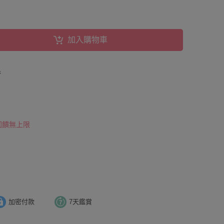
加入購物車
券
 回饋無上限
加密付款
7天鑑賞