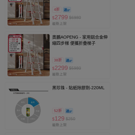
4折
2799
$6980
$
最新上架
奧鵬AOPENG - 家用鋁合金伸
縮四步梯 便攜折疊梯子
38折
2299
$5980
$
最新上架
黑珍珠 - 貼紙除膠劑-220ML
52折
129
$250
$
最新上架