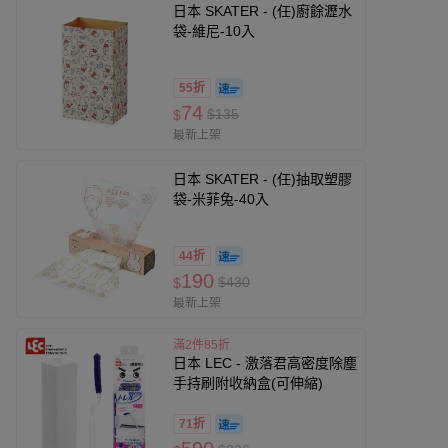
日本 SKATER - (任)廚餘瀝水
袋-維尼-10入
55折
74
$135
$
最新上架
日本 SKATER - (任)抽取塑膠
袋-米菲兔-40入
44折
190
$430
$
最新上架
滿2件85折
日本 LEC - 激落君高密度除塵
手持刷附收納盒(可伸縮)
71折