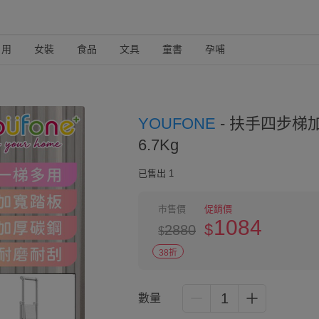
日用
女裝
食品
文具
童書
孕哺
YOUFONE
-
扶手四步梯加
6.7Kg
已售出 1
市售價
促銷價
1084
$
2880
$
38折
1
數量