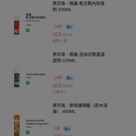
黑珍珠 - 噴護-乾式鞋內除臭
劑-220ML
38折
69
$180
$
最新上架
黑珍珠 - 噴護-泡沫式鞋面清
潔劑-220ML
38折
69
$180
$
已售出 1
黑珍珠 - 傢俱護理蠟（原木清
香）-450ML
5折