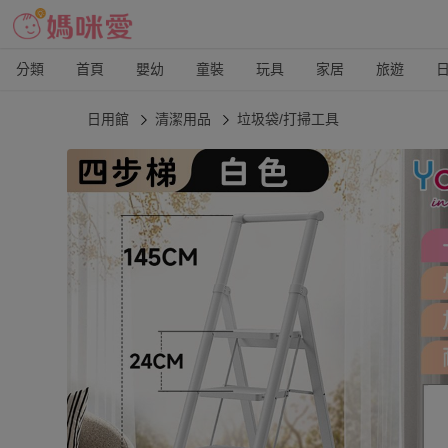
分類
首頁
嬰幼
童裝
玩具
家居
旅遊
日用館
清潔用品
垃圾袋/打掃工具