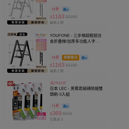
35折
1163
$3280
$
最新上架
YOUFONE - 三步梯超輕鋁合
金折疊梯/加厚多功能人字梯-
黑色-約3.7Kg
35折
即將售完
1163
$3280
$
最新上架
滿2件85折
日本 LEC - 黑霉君磁磚隙縫雙
頭刷-3入組
71折
369
$520
$
已售出 3