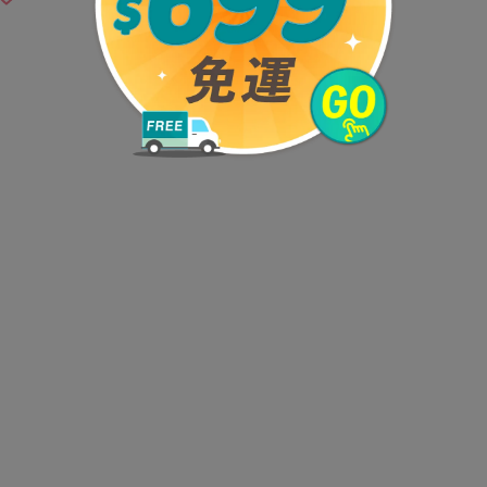
並非試用期，辦理退貨商品必須是全新狀態且紙箱
無法辦理退換貨。 2.不可站立於梯子上利用梯子
直範圍內，以避免傾倒。 4.商品為人工丈量略有
於平整地面使用，如梯子架欲架設於斜面上，應設
到電氣線路，應避免靠近電氣設備。 7.萬一發生
應立刻送醫，以免錯失治療契機。 8.精神不佳
但此期間並非試用期，您所退回的商品必須是未經
及贈品等。
），如為瑕疵退換貨所產生的運費，將由媽咪愛負
已出貨』中查詢該筆訂單，並點選『我要退貨』即
E@客服ID: @mamilove
我們將依序為您處理與服
該訂單保留商品未達活動門檻，將以原價計算，活