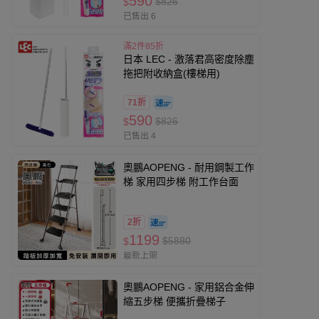
590
$826
$
已售出 6
滿2件85折
日本 LEC - 激落君高密度除塵
拖把附收納盒(樓梯用)
71折
590
$826
$
已售出 4
奧鵬AOPENG - 耐用鋼製工作
梯 家用四步梯 附工作台面
2折
1199
$5880
$
最新上架
奧鵬AOPENG - 家用鋁合金伸
縮五步梯 便攜折疊梯子