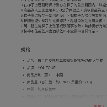
3.在梯子上應隨時保持重心在梯子的垂直範圍內，以避
4.商品為人工丈量略有1~3公分內誤差，請以實品為主
5.梯子應架設於平整地面使用，如梯子架欲架設於斜
6.梯腳應避免壓踩到電氣線路，應避免靠近電氣設備。
7.萬一發生從梯子上墜落或跌落事故時，無論傷者有
8.精神不佳或飲用含酒精飲料不宜從事合梯作業。
規格
品名：扶手四步梯加厚碳鋼折疊梯/多功能人字梯
品牌：YOUFONE
商品產地（國）：中國
商品重（容）量：約6.7Kg / 承重約150Kg
材質：加厚碳錮材
詳細尺寸：約152.6*41.9*5.6CM /展開尺寸：約145*4
最大承重：承重約150Kg