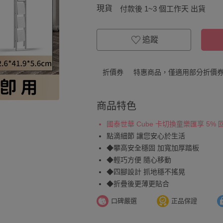
現貨
付款後 1~3 個工作天 出貨
追蹤
折價券
特惠商品，僅適用部分折價
商品特色
國泰世華 Cube 卡切換童樂匯享 5%
點滴細節 讓您安心於生活
◆攀高安全穩固 加寬加厚踏板
◆輕巧方便 隨心移動
◆四腳設計 抓地穩不搖晃
◆折疊後更薄更貼合
口碑嚴選
正品保證