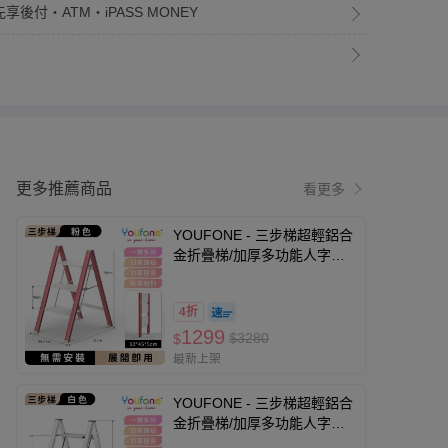
享後付・ATM・iPASS MONEY
更多推薦商品
看更多
YOUFONE - 三步梯超輕鋁合
金折疊梯/加厚多功能人字梯-
粉色-約3.7Kg
4折
1299
$3280
$
最新上架
YOUFONE - 三步梯超輕鋁合
金折疊梯/加厚多功能人字梯-
白色-約3.7Kg