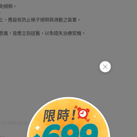
免傾倒。
。
面上，應設有防止梯子傾倒與滑動之裝置。
無意識，皆應立刻送醫，以免錯失治療契機。
1.9*88.5CM