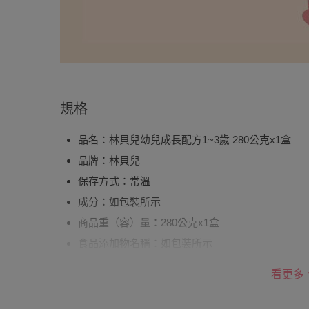
規格
品名：林貝兒幼兒成長配方1~3歲 280公克x1盒
品牌：林貝兒
保存方式：常溫
成分：如包裝所示
商品重（容）量：280公克x1盒
食品添加物名稱：如包裝所示
製造廠商或國內負責廠商名稱：權峰國際股份有限
看更多
製造廠商或國內負責廠商電話：0800267268
製造廠商或國內負責廠商地址：台北市南港區園區街