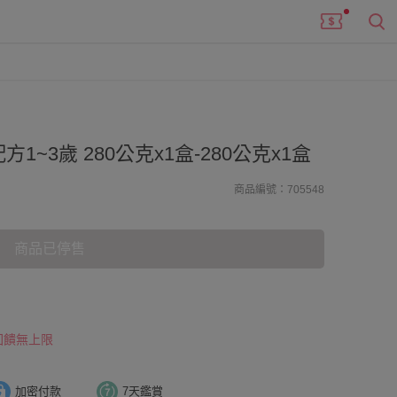
~3歲 280公克x1盒-280公克x1盒
商品編號：705548
商品已停售
 回饋無上限
加密付款
7天鑑賞