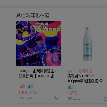
食品業者登錄字號：無
投保產品責任險字號：無
其他媽咪也在逛
健康食品字號/有機檢驗機構及證書字號：無
商品產地（國）：韓國
牛/豬肉產地（國）：無
過敏原：奶製品
退換貨須知
您所購買的商品享有7天的鑑賞期／猶豫期權益，
使用的全新狀態，包含完整包裝、配件、說明文件
UNIQUE史萊姆實驗室 -
滿1500元贈好禮
如需退換貨，請於收到商品7天（含例假日內提出
病毒崩 VirusBom -
即買即用【UNIQUE史萊
責處理，若非瑕疵退貨，您可至『查詢訂單』>『
100ppm噴劑隨身瓶-公司
姆夜光實驗室 @ 台北科
可進行申請。若有相關退貨問題，請至媽咪愛
LIN
貨/最新效期-100ml
教館 】2026/6/11-8/30
8折
務，謝謝。
(電子票券，於展期現場
390
370
$
$
490
$
憑訂單編號兌換，逾期作
已售出 4265
已售出 98974
廢) (大人小孩均一價(3歲
針對滿件折/滿額贈…等活動，如因部份退貨，而
以上需購票))
動贈品亦需一併退回。