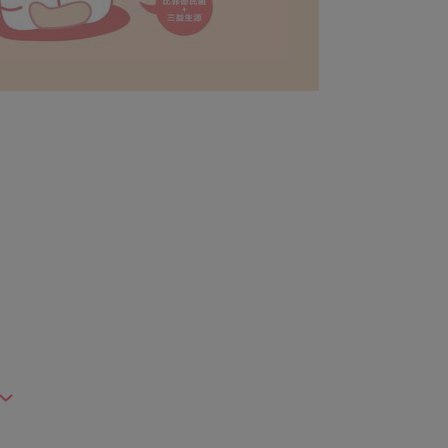
公司
3之2號4樓