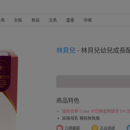
日用
女裝
食品
文具
童書
孕哺
林貝兒
-
林貝兒幼兒成長配方1
商品特色
國泰世華 Cube 卡切換童樂匯享 5%
銜接母乳 親和無負擔
口碑嚴選
正品保證