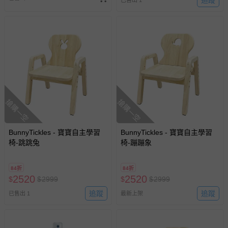
追蹤
已售出 1
等）。
非以有形媒介提供之數位內容或一經提供即為完成之線
上服務，經消費者事先同意始提供（例如線上課程、遊
戲或活動點數等）。
已拆封之以下類型商品：
-個人衛生用品（例如尿布、貼身衣物、泳裝、襪子、地
墊、寢具類等）。
-新生兒親膚衣物（嬰幼兒包巾與背巾、包屁衣、學習
褲、紗布衣等）。
搶購一空
搶購一空
-接觸性孕哺產品（奶嘴、奶瓶、擠乳器、哺乳衣、托腹
帶束縛衣、餐搖椅等）。
BunnyTickles - 寶寶自主學習
BunnyTickles - 寶寶自主學習
-其他原廠盒裝商品封口處已貼上「不可拆封」，或具警
椅-跳跳兔
椅-蹦蹦象
示字句等說明貼紙、封條者。
國際航空、客運、訂房等服務。
84折
84折
2520
2520
$
$
2999
$
$
2999
相關的退換貨辦理流程，可詳見：
退換貨 & 退款問題
追蹤
追蹤
已售出 1
最新上架
其他常見問題：