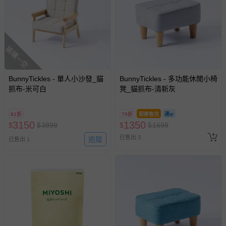
搶購一空
BunnyTickles - 單人小沙發_貓
BunnyTickles - 多功能休閒小椅
抓布-米可白
凳_貓抓布-清新灰
81折
79折
即將售完
3150
1350
$
$
3899
$
$
1699
已售出 3
追蹤
已售出 1