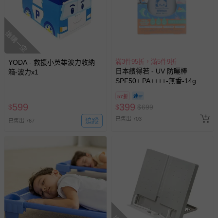
搶購一空
滿3件95折，滿5件9折
YODA - 救援小英雄波力收納
日本繽得若 - UV 防曬棒
箱-波力x1
SPF50+ PA++++-無香-14g
57折
599
399
$
$
$
699
已售出 703
追蹤
已售出 767