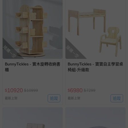
搶購一空
搶購一空
BunnyTickles - 實木旋轉收納書
BunnyTickles - 寶寶自主學習桌
櫃
椅組-升級款
10920
6980
$
$
10999
$
$
7299
追蹤
追蹤
最新上架
最新上架