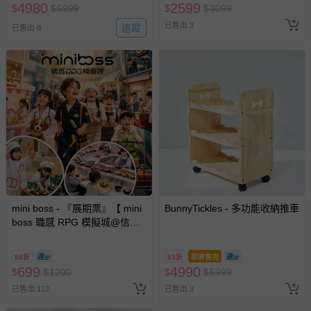
4980
2599
$
$
6999
$
$
3099
已售出 3
追蹤
已售出 8
mini boss - 『展期票』【 mini
BunnyTickles - 多功能收納推車
boss 職感 RPG 模擬城@信義
A11 】2026/7/10-8/30 (電子票
券，於展期現場憑訂單編號兌
58折
83折
即將售完
換，依現場梯次安排入場，逾
699
4990
$
$
1200
$
$
5999
期作廢) (兒童票(2歲以上)贈一
已售出 112
已售出 3
名陪伴成人)