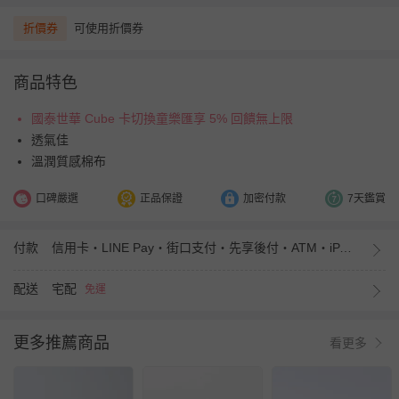
折價券
可使用折價券
商品特色
國泰世華 Cube 卡切換童樂匯享 5% 回饋無上限
透氣佳
溫潤質感棉布
口碑嚴選
正品保證
加密付款
7天鑑賞
付款
信用卡・LINE Pay・街口支付・先享後付・ATM・iPASS MONEY
配送
宅配
免運
更多推薦商品
看更多