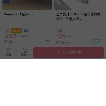
搶購一空
Weplay - 地板床-小
日本文具 SONIC - 便利收納書
架台 / 平板支架-灰
8折
即將售完
66折
1935
289
$
$
2420
$
$
438
已售出 1
追蹤
已售出 104
加入購物車
追蹤
購物車
下單再折 $100
RODY多功能折疊遊戲池-藍