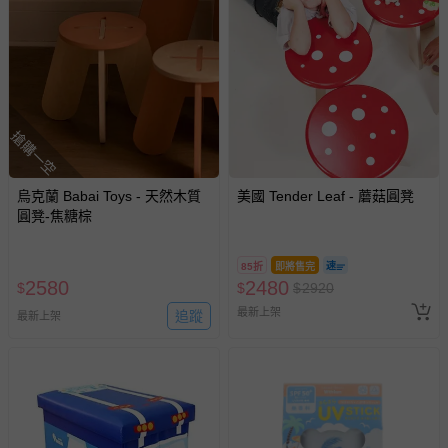
搶購一空
烏克蘭 Babai Toys - 天然木質
美國 Tender Leaf - 蘑菇圓凳
圓凳-焦糖棕
85折
即將售完
2580
2480
$
$
$
2920
最新上架
追蹤
最新上架