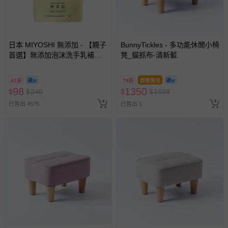
日本 MIYOSHI 無添加 - 【親子
BunnyTickles - 多功能休閒小椅
首選】無添加泡沫洗手乳補充
凳_貓抓布-清新藍
包-300ml
41折
79折
即將售完
98
1350
$
$
240
$
$
1699
已售出 4575
已售出 1