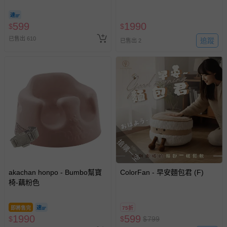
599
1990
$
$
已售出 610
追蹤
已售出 2
搶購一空
akachan honpo - Bumbo幫寶
ColorFan - 早安麵包君 (F)
椅-藕粉色
即將售完
75折
1990
599
$
$
$
799