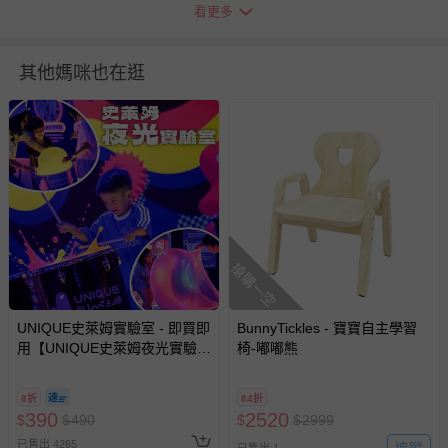
看更多
瑕疵退換貨所產生的運費，將由媽咪愛負責處理，若非瑕疵
退貨，您可至『查詢訂單』>『已出貨』中查詢該筆訂單，
並點選『我要退貨』即可進行申請。若有相關退貨問題，請
其他媽咪也在逛
至媽咪愛
LINE@客服ID: @mamilove
我們將依序為您處理
與服務，謝謝。
針對滿件折/滿額贈…等活動，如因部份退貨，而該訂單保
留商品未達活動門檻，將以原價計算，活動贈品亦需一併退
回。
部分商品依據消費者保護法的規定，不適用七天鑑賞期/猶
搶購一空
豫期範圍：
易於腐敗、保存期限較短或解約時即將逾期（例如生鮮
商品、食品等）。
UNIQUE史萊姆實驗室 - 即買即
BunnyTickles - 寶寶自主學習
用【UNIQUE史萊姆夜光實驗室
客製化商品（例如客製生日書、姓名貼等）。
椅-嘟嘟熊
@ 台北科教館 】2026/6/11-
報紙、期刊或雜誌（惟書籍如經拆封、使用，則酌收整
8/30 (電子票券，於展期現場憑
新費用）。
8折
84折
訂單編號兌換，逾期作廢) (大
390
2520
$
$
490
$
$
2999
人小孩均一價(3歲以上需購票))
經消費者拆封之影音商品或電腦軟體（例如 DVD、CD
已售出 4265