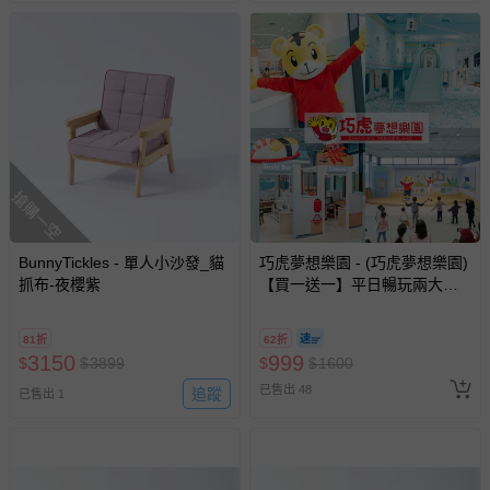
搶購一空
BunnyTickles - 單人小沙發_貓
巧虎夢想樂園 - (巧虎夢想樂園)
抓布-夜櫻紫
【買一送一】平日暢玩兩大一
小套票 (正券為電子票券現場兌
換，贈送券現場領取)-效期至
81折
62折
2026/10/16 正券逾期視同現金
3150
999
$
$
3899
$
$
1600
券使用
已售出 48
追蹤
已售出 1