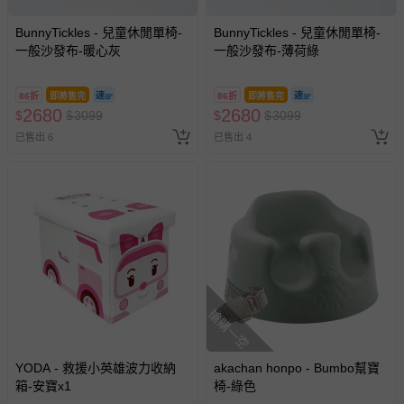
BunnyTickles - 兒童休閒單椅-
BunnyTickles - 兒童休閒單椅-
一般沙發布-暖心灰
一般沙發布-薄荷綠
86折
即將售完
86折
即將售完
2680
2680
$
$
3099
$
$
3099
已售出 6
已售出 4
搶購一空
YODA - 救援小英雄波力收納
akachan honpo - Bumbo幫寶
箱-安寶x1
椅-綠色