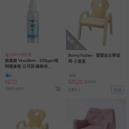
運送服務：目前提供的運送僅限台灣本島。如您位於離島地
區，可能會無法配送，或須依據商品需加收離島運費。廠商
亦保留出貨與否的權利。離島、偏遠地區、樓層親送等加價
費用，可能會另需加收。
商品實際的配達日期，可於訂單個人資料內的查詢訂單內，
已出貨通知之訊息為主。
搶購一空
如您收到商品，請依正常流程檢查是否完好，若商品遇瑕疵
情形，您可申請更換新品或退貨，請見：
退貨的辦理流程
。
滿1500元贈好禮
BunnyTickles - 寶寶自主學習
若您對於會員帳號、商品訂購與資訊、購物流程、付款方
病毒崩 VirusBom - 100ppm噴
椅-小星星
式、折價券與購物金的使用、退貨及商品運送方式等有疑
劑隨身瓶-公司貨/最新效
問，你可詳見：
媽咪愛客服中心
。
期-100ml
84折
預購商品：預購為海外同步代購，遇缺貨即會通知媽咪並協
370
2520
$
$
$
2999
助取消退款事宜。
已售出 98974
追蹤
已售出 2
商品如因「價格、組合」等錯誤原因，導致無法安排出貨，
會主動以簡訊及mail通知訂單取消事宜，並將提供適當補
償。