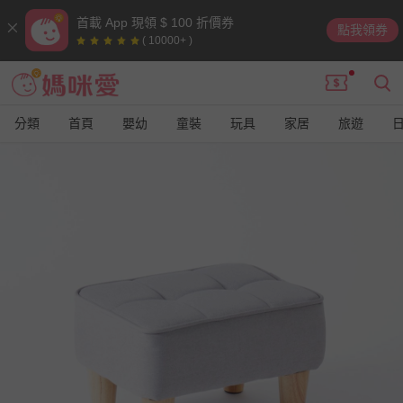
首載 App 現領 $ 100 折價券
點我領券
( 10000+ )
分類
首頁
嬰幼
童裝
玩具
家居
旅遊