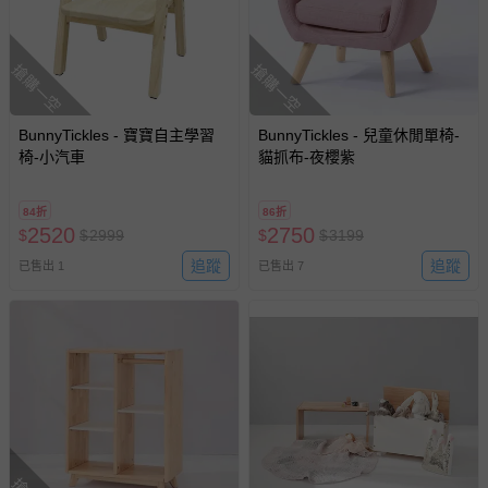
搶購一空
搶購一空
BunnyTickles - 寶寶自主學習
BunnyTickles - 兒童休閒單椅-
椅-小汽車
貓抓布-夜櫻紫
84折
86折
2520
2750
$
$
2999
$
$
3199
追蹤
追蹤
已售出 1
已售出 7