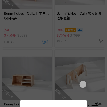
搶購一空
BunnyTickles - Calla 自主生活
BunnyTickles - Calla 掀蓋玩具
收納層架
收納櫃組
86折
91折
即將售完
7399
7299
$
$
8599
$
$
7999
最新上架
追蹤
已售出 2
搶購一空
搶購一空
BunnyTickles - Calla 創意翻轉
BunnyTickles - Calla 桌上型書