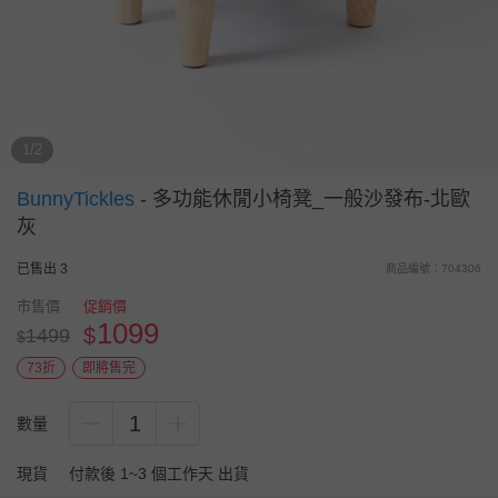
1/2
BunnyTickles
-
多功能休閒小椅凳_一般沙發布-北歐
灰
已售出 3
商品編號：704306
市售價
促銷價
1099
$
1499
$
73折
即將售完
1
數量
現貨
付款後 1~3 個工作天 出貨