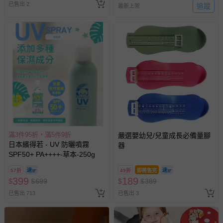
已售出 2
追蹤
最新上架
滿3件95折，滿5件9折
嚴選嬰幼兒/兒童成長必備量腳
日本繽得若 - UV 防曬噴霧
器
SPF50+ PA++++-草本-250g
57折
49折
即將售完
399
189
$
$
699
$
$
389
已售出 713
已售出 3