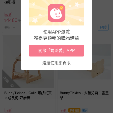
梯形櫃
架
88折
86折
4480
2680
$
$
5080
$
$
3099
追蹤
追蹤
最新上架
最新上架
使用APP瀏覽
獲得更順暢的購物體驗
開啟「媽咪愛」APP
繼續使用網頁版
搶購一空
BunnyTickles - Calla 可調式實
BunnyTickles - 大豬兒自主書畫
木成長椅-亞麻黃
架
71折
84折
即將售完