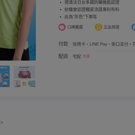
德澳法日台多國防曬機能認證
紡織會認證獨家涼感專利布料
此為"灰色"下單區
口碑嚴選
正品保證
付款
信用卡・LINE Pay・街口支付・先
配送
宅配
免運
>