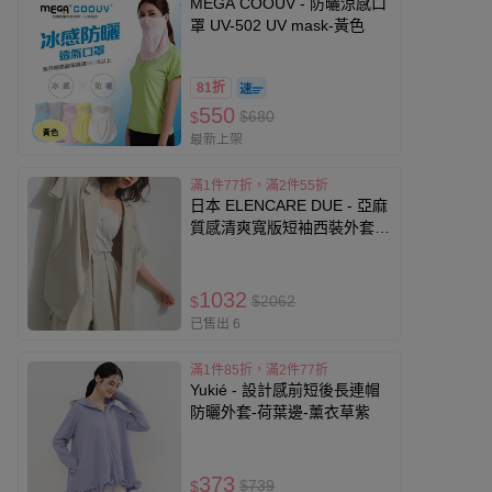
MEGA COOUV - 防曬涼感口
罩 UV-502 UV mask-黃色
81折
550
$680
$
最新上架
滿1件77折，滿2件55折
日本 ELENCARE DUE - 亞麻
質感清爽寬版短袖西裝外套-
象牙米
1032
$2062
$
已售出 6
滿1件85折，滿2件77折
Yukié - 設計感前短後長連帽
防曬外套-荷葉邊-薰衣草紫
373
$739
$