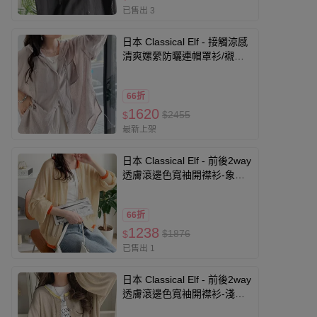
已售出 3
日本 Classical Elf - 接觸涼感
清爽嫘縈防曬連帽罩衫/襯衫-
淺杏
66折
1620
$2455
$
最新上架
日本 Classical Elf - 前後2way
透膚滾邊色寬袖開襟衫-象牙
米x橘
66折
1238
$1876
$
已售出 1
日本 Classical Elf - 前後2way
透膚滾邊色寬袖開襟衫-淺棕x
淺黃