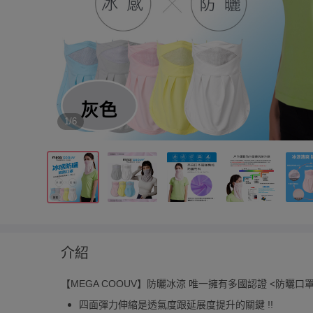
1/6
介紹
【MEGA COOUV】防曬冰涼 唯一擁有多國認證 <防曬口罩
四面彈力伸縮是透氣度跟延展度提升的關鍵 !!