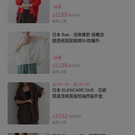
66折
1189
$1797
$
最新上架
日本 Bab - 涼爽嫘縈 接觸涼
感透視寬鬆開襟衫/防曬外套-
象牙米
66折
1189
$1797
$
最新上架
滿1件77折，滿2件55折
日本 ELENCARE DUE - 亞麻
質感清爽寬版短袖西裝外套-
咖啡
1032
$2062
$
最新上架