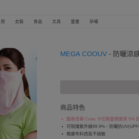
日用
女裝
食品
文具
童書
孕哺
MEGA COOUV
-
防曬涼感口
商品特色
國泰世華 Cube 卡切換童樂匯享 5%
可阻擋紫外線99.9%，防曬抗UV(UPF5
親膚布料透氣不過敏