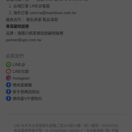
台灣訂單
LINE@客服
海外訂單
service@mamilove.com.tw
廠商合作：
報名表單 點此填寫
專業顧問服務
品牌、通路行銷業務陪跑顧問服務
partner@upn.com.tw
追蹤我們
LINE@
LINE社群
Instagram
媽咪愛團購
新手爸媽諮詢站
媽咪愛VIP選物社
106 台北市大安區敦化南路二段105號15樓，統一編號：53925591
食品業者登錄字號：A-153925591-00000-7，北市衛器販 (安) 字第