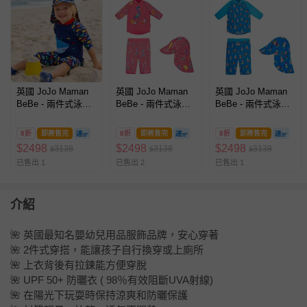
英國 JoJo Maman
英國 JoJo Maman
英國 JoJo Maman
BeBe - 兩件式泳裝
BeBe - 兩件式泳裝
BeBe - 兩件式泳裝
+防曬護頸遮陽帽-海
+防曬護頸遮陽帽-繽
+防曬護頸遮陽帽-海
中霸王
紛紅鶴
鷗家族
8折
即將售完
8折
即將售完
8折
即將售完
_JJH1306+海中霸
_JJH3980+繽紛紅
_JJH3940+海鷗家
$
2498
$
2498
$
2498
3138
3138
3138
$
$
$
王_JJH1311
鶴_JJH3981
族_JJH3941
已售出 1
已售出 2
已售出 1
介紹
🌺 英國最知名嬰幼兒用品服飾品牌，安心穿著
🌺 2件式穿搭，能讓孩子自行換穿或上廁所
🌺 上衣背後有拉鍊能方便穿脫
🌺 UPF 50+ 防曬衣 ( 98％有效阻斷UVA射線)
🌺 在陽光下玩耍時保持涼爽和防曬保護