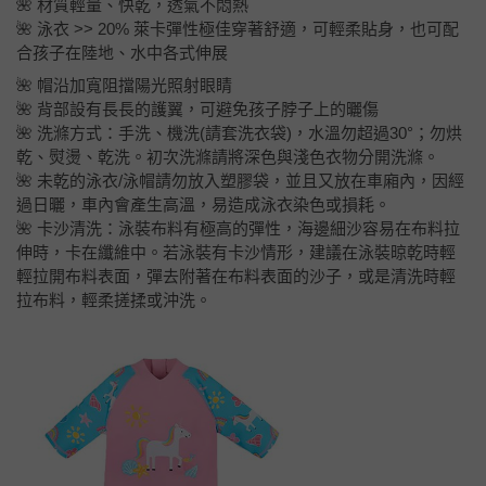
🌺 材質輕量、快乾，透氣不悶熱
🌺 泳衣 >> 20% 萊卡彈性極佳穿著舒適，可輕柔貼身，也可配
合孩子在陸地、水中各式伸展
🌺 帽沿加寬阻擋陽光照射眼睛
🌺 背部設有長長的護翼，可避免孩子脖子上的曬傷
🌺 洗滌方式：手洗、機洗(請套洗衣袋)，水溫勿超過30°；勿烘
乾、熨燙、乾洗。初次洗滌請將深色與淺色衣物分開洗滌。
🌺 未乾的泳衣/泳帽請勿放入塑膠袋，並且又放在車廂內，因經
過日曬，車內會產生高溫，易造成泳衣染色或損耗。
🌺 卡沙清洗：泳裝布料有極高的彈性，海邊細沙容易在布料拉
伸時，卡在纖維中。若泳裝有卡沙情形，建議在泳裝晾乾時輕
輕拉開布料表面，彈去附著在布料表面的沙子，或是清洗時輕
拉布料，輕柔搓揉或沖洗。