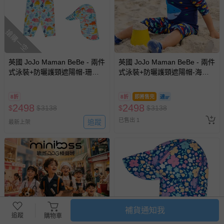
搶購一空
英國 JoJo Maman BeBe - 兩件
英國 JoJo Maman BeBe - 兩件
式泳裝+防曬護頸遮陽帽-珊瑚
式泳裝+防曬護頸遮陽帽-海中
礁_JJL1993+珊瑚礁_JJL2757
霸王_JJH1306+海中霸王
_JJH1311
8折
8折
即將售完
2498
2498
$
$
3138
$
$
3138
已售出 1
追蹤
最新上架
補貨通知我
追蹤
購物車