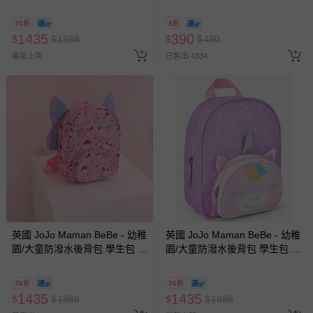
行包-綠恐龍
@ 台北科教館 】2026/6/11-
8/30 (電子票券，於展期現場憑
76折
8折
訂單編號兌換，逾期作廢) (大
1435
390
$
$
1888
$
$
490
人小孩均一價(3歲以上需購票))
最新上架
已售出 4334
英國 JoJo Maman BeBe - 幼稚
英國 JoJo Maman BeBe - 幼稚
園/大童防潑水後背包 學生包 旅
園/大童防潑水後背包 學生包 旅
行包-小天使
行包-獨角獸
76折
76折
1435
1435
$
$
1888
$
$
1888