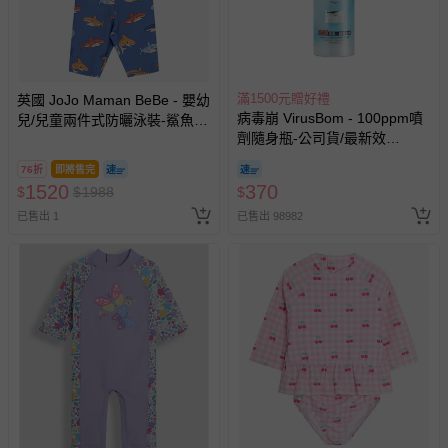
滿1500元贈好禮
英國 JoJo Maman BeBe - 嬰幼
病毒崩 VirusBom - 100ppm噴
兒/兒童兩件式防曬泳裝-鯊魚戲
劑隨身瓶-公司貨/最新效
水
期-100ml
76折
即將售完
1520
370
$
$
1988
$
已售出 1
已售出 98982