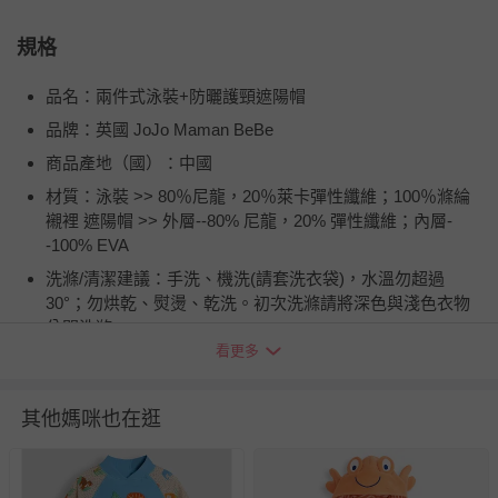
規格
品名：兩件式泳裝+防曬護頸遮陽帽
品牌：英國 JoJo Maman BeBe
商品產地（國）：中國
材質：泳裝 >> 80％尼龍，20％萊卡彈性纖維；100％滌綸
襯裡 遮陽帽 >> 外層--80% 尼龍，20% 彈性纖維；內層-
-100% EVA
洗滌/清潔建議：手洗、機洗(請套洗衣袋)，水溫勿超過
30°；勿烘乾、熨燙、乾洗。初次洗滌請將深色與淺色衣物
分開洗滌。
看更多
退換貨須知
您所購買的商品享有7天的鑑賞期／猶豫期權益，但此期間
其他媽咪也在逛
並非試用期，您所退回的商品必須是未經使用的全新狀態，
包含完整包裝、配件、說明文件及贈品等。