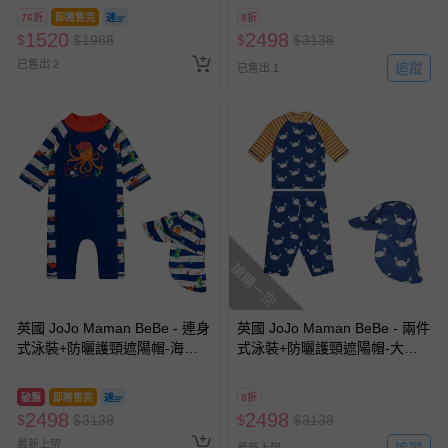
76折
即將售完
8折
1520
2498
$
$
1988
$
$
3138
已售出 2
追蹤
已售出 1
搶購一空
英國 JoJo Maman BeBe - 連身
英國 JoJo Maman BeBe - 兩件
式泳裝+防曬護頸遮陽帽-海盜
式泳裝+防曬護頸遮陽帽-大白
生活_JJL2012+海盜生活
蟹_JJL2014+白螃蟹_JJL2754
_JJL2753
破盤
即將售完
8折
2498
2498
$
$
3138
$
$
3138
最新上架
追蹤
最新上架