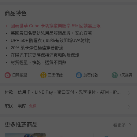
商品特色
國泰世華 Cube 卡切換童樂匯享 5% 回饋無上限
英國最知名嬰幼兒用品服飾品牌，安心穿著
UPF 50+ 防曬衣 ( 98％有效阻斷UVA射線)
20% 萊卡彈性極佳穿著舒適
在陽光下玩耍時保持涼爽和防曬保護
材質輕量、快乾，透氣不悶熱
口碑嚴選
正品保證
加密付款
7天鑑賞
付款
信用卡・LINE Pay・街口支付・先享後付・ATM・iPASS MONEY
配送
宅配
免運
更多推薦商品
看更多