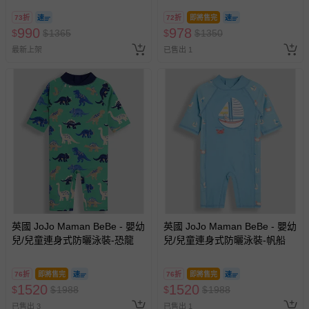
禮盒組(60*60cm)-粉彩組
73折
72折
即將售完
990
978
$
$
1365
$
$
1350
最新上架
已售出 1
英國 JoJo Maman BeBe - 嬰幼
英國 JoJo Maman BeBe - 嬰幼
兒/兒童連身式防曬泳裝-恐龍
兒/兒童連身式防曬泳裝-帆船
76折
即將售完
76折
即將售完
1520
1520
$
$
1988
$
$
1988
已售出 3
已售出 1