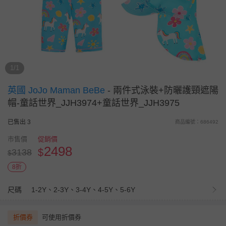
1/1
英國 JoJo Maman BeBe
-
兩件式泳裝+防曬護頸遮陽
帽-童話世界_JJH3974+童話世界_JJH3975
已售出 3
商品編號：686492
市售價
促銷價
2498
$
3138
$
8折
尺碼
1-2Y、2-3Y、3-4Y、4-5Y、5-6Y
折價券
可使用折價券