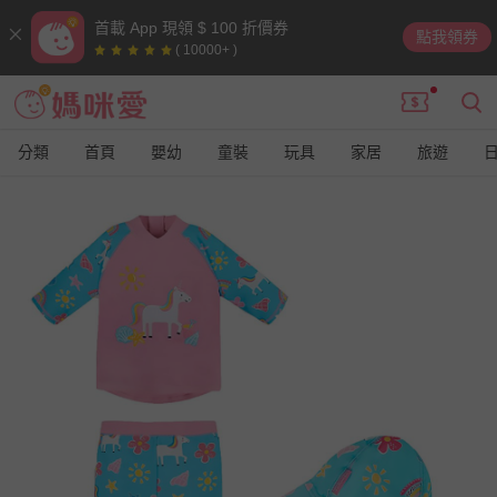
首載 App 現領 $ 100 折價券
點我領券
( 10000+ )
分類
首頁
嬰幼
童裝
玩具
家居
旅遊