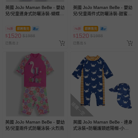
英國 JoJo Maman BeBe - 嬰幼
英國 JoJo Maman BeBe - 嬰幼
兒/兒童連身式防曬泳裝-蝴蝶翩
兒/兒童兩件式防曬泳裝-甜蜜櫻
飛
桃
76折
即將售完
76折
即將售完
1520
1520
$
$
1988
$
$
1988
已售出 2
已售出 5
搶購一空
英國 JoJo Maman BeBe - 嬰幼
英國 JoJo Maman BeBe - 連身
兒/兒童兩件式防曬泳裝-火烈鳥
式泳裝+防曬護頸遮陽帽-小白
蟹_JJL2015+白螃蟹_JJL2754