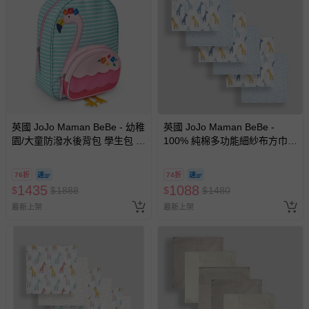
英國 JoJo Maman BeBe - 幼稚
英國 JoJo Maman BeBe -
園/大童防潑水後背包 學生包 旅
100% 純棉多功能細紗布方巾/
行包-火烈鳥
包巾/小薄被/拍嗝巾/安撫巾 6入
禮盒組(60*60cm)-藍色長頸鹿
76折
74折
1435
1088
$
$
1888
$
$
1480
最新上架
最新上架