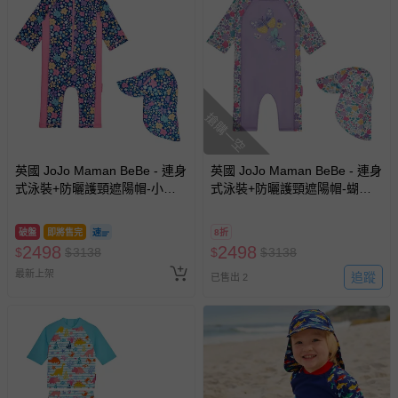
搶購一空
英國 JoJo Maman BeBe - 連身
英國 JoJo Maman BeBe - 連身
式泳裝+防曬護頸遮陽帽-小小
式泳裝+防曬護頸遮陽帽-蝴蝶
花園_JJL2057+小小花園
蘭_JJL1999+紫羅蘭_JJL2764
_JJL2863
破盤
即將售完
8折
2498
2498
$
$
3138
$
$
3138
最新上架
追蹤
已售出 2