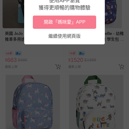
使用APP瀏覽
等）。
獲得更順暢的購物體驗
非以有形媒介提供之數位內容或一經提供即為完成之線
上服務，經消費者事先同意始提供（例如線上課程、遊
開啟「媽咪愛」APP
戲或活動點數等）。
已拆封之以下類型商品：
英國 JoJo Maman BeBe - 嬰兒
英國 JoJo Maman BeBe - 幼稚
繼續使用網頁版
-個人衛生用品（例如尿布、貼身衣物、泳裝、襪子、地
推車多用途置物掛勾-古典黑
園/大童防潑水後背包 學生包 旅
墊、寢具類等）。
行包-外太空
-新生兒親膚衣物（嬰幼兒包巾與背巾、包屁衣、學習
68折
76折
褲、紗布衣等）。
663
1520
$
$
980
$
$
1988
-接觸性孕哺產品（奶嘴、奶瓶、擠乳器、哺乳衣、托腹
最新上架
最新上架
帶束縛衣、餐搖椅等）。
-其他原廠盒裝商品封口處已貼上「不可拆封」，或具警
示字句等說明貼紙、封條者。
國際航空、客運、訂房等服務。
相關的退換貨辦理流程，可詳見：
退換貨 & 退款問題
其他常見問題：