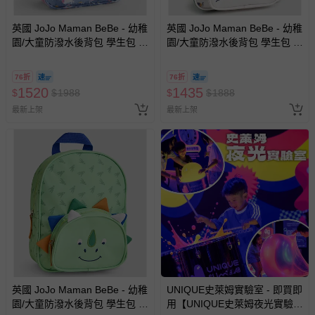
運送服務：目前提供的運送僅限台灣本島。如您位於離島地
區，可能會無法配送，或須依據商品需加收離島運費。廠商
英國 JoJo Maman BeBe - 幼稚
英國 JoJo Maman BeBe - 幼稚
亦保留出貨與否的權利。離島、偏遠地區、樓層親送等加價
園/大童防潑水後背包 學生包 旅
園/大童防潑水後背包 學生包 旅
費用，可能會另需加收。
行包-甜美獨角獸
行包-蟲蟲危機
商品實際的配達日期，可於訂單個人資料內的查詢訂單內，
76折
76折
已出貨通知之訊息為主。
1520
1435
$
$
1988
$
$
1888
如您收到商品，請依正常流程檢查是否完好，若商品遇瑕疵
最新上架
最新上架
情形，您可申請更換新品或退貨，請見：
退貨的辦理流程
。
若您對於會員帳號、商品訂購與資訊、購物流程、付款方
式、折價券與購物金的使用、退貨及商品運送方式等有疑
問，你可詳見：
媽咪愛客服中心
。
預購商品：預購為海外同步代購，遇缺貨即會通知媽咪並協
助取消退款事宜。
商品如因「價格、組合」等錯誤原因，導致無法安排出貨，
會主動以簡訊及mail通知訂單取消事宜，並將提供適當補
償。
英國 JoJo Maman BeBe - 幼稚
UNIQUE史萊姆實驗室 - 即買即
園/大童防潑水後背包 學生包 旅
用【UNIQUE史萊姆夜光實驗室