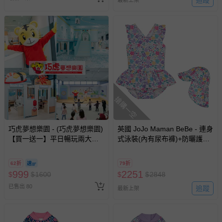
搶購一空
巧虎夢想樂園 - (巧虎夢想樂園)
英國 JoJo Maman BeBe - 連身
【買一送一】平日暢玩兩大一
式泳裝(內有尿布褲)+防曬護頸
小套票 (正券為電子票券現場兌
遮陽帽-羅蘭花圈_JJL2086+紫
換，贈送券現場領取)-效期至
羅蘭_JJL2764
62折
79折
2026/10/16 正券逾期視同現金
999
2251
$
$
1600
$
$
2848
券使用
已售出 80
追蹤
最新上架