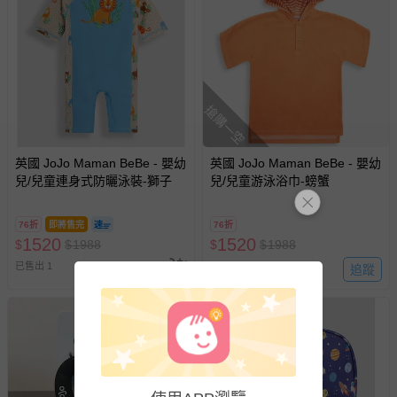
如需退換貨，請於收到商品7天（含例假日內提出），如為
瑕疵退換貨所產生的運費，將由媽咪愛負責處理，若非瑕疵
退貨，您可至『查詢訂單』>『已出貨』中查詢該筆訂單，
並點選『我要退貨』即可進行申請。若有相關退貨問題，請
至媽咪愛
LINE@客服ID: @mamilove
我們將依序為您處理
與服務，謝謝。
搶購一空
針對滿件折/滿額贈…等活動，如因部份退貨，而該訂單保
留商品未達活動門檻，將以原價計算，活動贈品亦需一併退
英國 JoJo Maman BeBe - 嬰幼
英國 JoJo Maman BeBe - 嬰幼
兒/兒童連身式防曬泳裝-獅子
兒/兒童游泳浴巾-螃蟹
回。
部分商品依據消費者保護法的規定，不適用七天鑑賞期/猶
76折
即將售完
76折
1520
1520
$
$
1988
$
$
1988
豫期範圍：
易於腐敗、保存期限較短或解約時即將逾期（例如生鮮
已售出 1
追蹤
已售出 2
商品、食品等）。
客製化商品（例如客製生日書、姓名貼等）。
報紙、期刊或雜誌（惟書籍如經拆封、使用，則酌收整
新費用）。
經消費者拆封之影音商品或電腦軟體（例如 DVD、CD