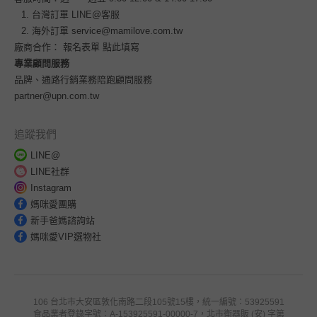
台灣訂單
LINE@客服
海外訂單
service@mamilove.com.tw
廠商合作：
報名表單 點此填寫
專業顧問服務
品牌、通路行銷業務陪跑顧問服務
partner@upn.com.tw
追蹤我們
LINE@
LINE社群
Instagram
媽咪愛團購
新手爸媽諮詢站
媽咪愛VIP選物社
106 台北市大安區敦化南路二段105號15樓，統一編號：53925591
食品業者登錄字號：A-153925591-00000-7，北市衛器販 (安) 字第