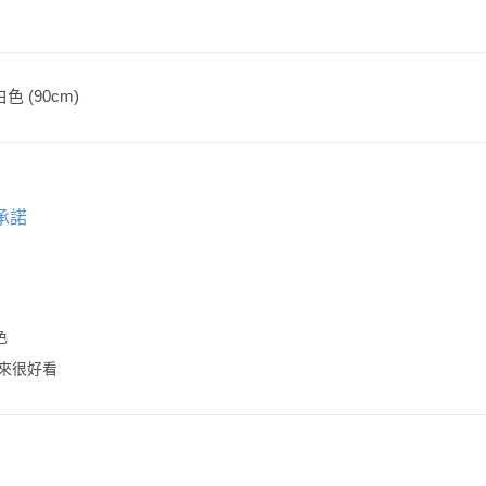
色 (90cm)
承諾
色
來很好看