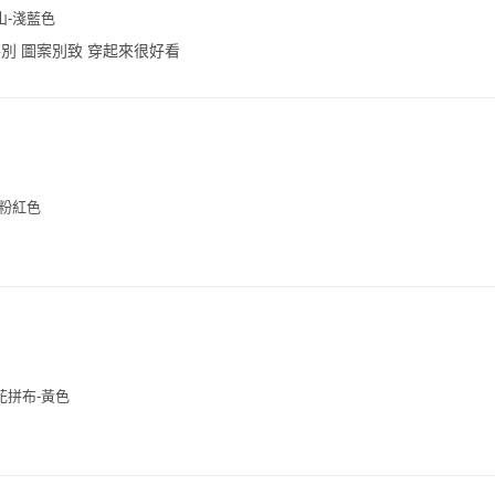
山-淺藍色
別 圖案別致 穿起來很好看
-粉紅色
花拼布-黃色