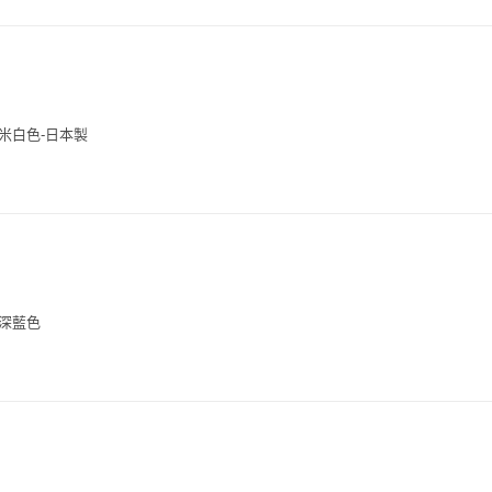
-米白色-日本製
-深藍色