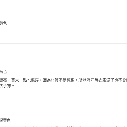
-黃色
-黃色
漂亮，買大一點也能穿，因為材質不是純棉，所以流汗時衣服濕了也不會
孩子穿。
-深藍色