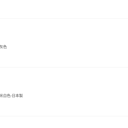
-灰色
-米白色-日本製