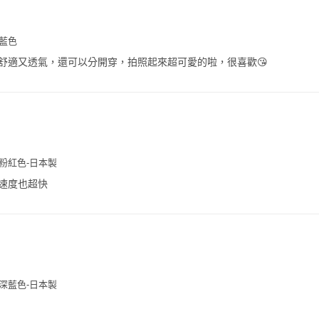
淺藍色
舒適又透氣，還可以分開穿，拍照起來超可愛的啦，很喜歡😘
-粉紅色-日本製
速度也超快
-深藍色-日本製