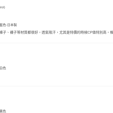
rol)
藍色-日本製
褲子、襪子等材質都很好，透氣吸汗，尤其是特價的時候CP值特別高，
-白色
-黃色