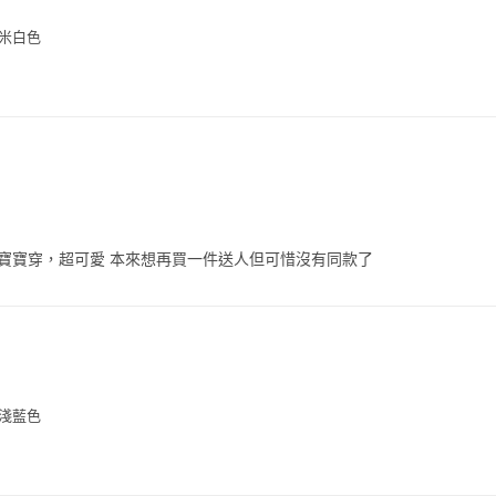
-米白色
寶寶穿，超可愛 本來想再買一件送人但可惜沒有同款了
-淺藍色