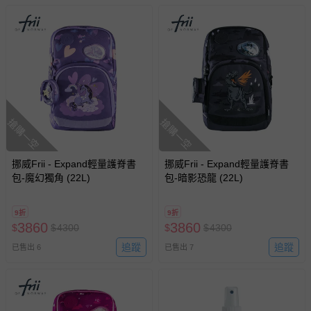
搶購一空
搶購一空
挪威Frii - Expand輕量護脊書
挪威Frii - Expand輕量護脊書
包-魔幻獨角 (22L)
包-暗影恐龍 (22L)
9折
9折
3860
3860
$
$
4300
$
$
4300
追蹤
追蹤
已售出 6
已售出 7