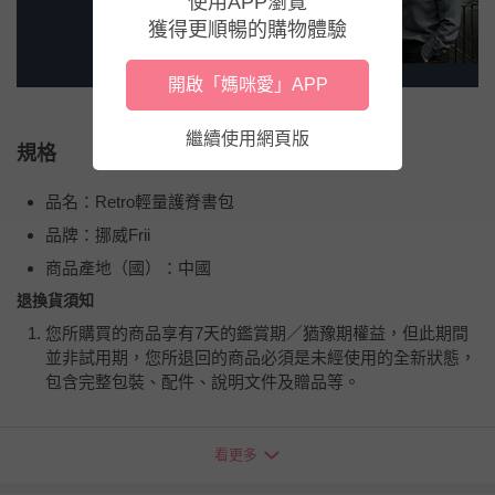
使用APP瀏覽
獲得更順暢的購物體驗
開啟「媽咪愛」APP
繼續使用網頁版
規格
品名：Retro輕量護脊書包
品牌：挪威Frii
商品產地（國）：中國
退換貨須知
您所購買的商品享有7天的鑑賞期／猶豫期權益，但此期間
並非試用期，您所退回的商品必須是未經使用的全新狀態，
包含完整包裝、配件、說明文件及贈品等。
如需退換貨，請於收到商品7天（含例假日內提出），如為
看更多
瑕疵退換貨所產生的運費，將由媽咪愛負責處理，若非瑕疵
退貨，您可至『查詢訂單』>『已出貨』中查詢該筆訂單，