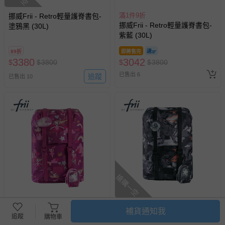
滿1件9折
挪威Frii - Retro輕量護脊書包-
挪威Frii - Retro輕量護脊書包-
塗鴉黑 (30L)
紫藍 (30L)
89折
即將售完
3380
3042
$
$
3800
$
$
3800
已售出 6
追蹤
已售出 10
搶購一空
滿1件9折
滿1件9折
補貨通知我
挪威Frii - Retro輕量護脊書包-
挪威Frii - Retro輕量護脊書包-
追蹤
購物車