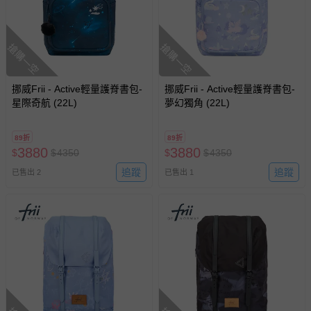
亦保留出貨與否的權利。離島、偏遠地區、樓層親送等加價
費用，可能會另需加收。
商品實際的配達日期，可於訂單個人資料內的查詢訂單內，
搶購一空
搶購一空
已出貨通知之訊息為主。
如您收到商品，請依正常流程檢查是否完好，若商品遇瑕疵
情形，您可申請更換新品或退貨，請見：
退貨的辦理流程
。
挪威Frii - Active輕量護脊書包-
挪威Frii - Active輕量護脊書包-
星際奇航 (22L)
夢幻獨角 (22L)
若您對於會員帳號、商品訂購與資訊、購物流程、付款方
式、折價券與購物金的使用、退貨及商品運送方式等有疑
89折
89折
問，你可詳見：
媽咪愛客服中心
。
3880
3880
$
$
4350
$
$
4350
預購商品：預購為海外同步代購，遇缺貨即會通知媽咪並協
追蹤
追蹤
已售出 2
已售出 1
助取消退款事宜。
商品如因「價格、組合」等錯誤原因，導致無法安排出貨，
會主動以簡訊及mail通知訂單取消事宜，並將提供適當補
償。