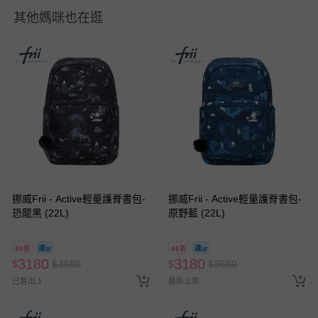
並點選『我要退貨』即可進行申請。若有相關退貨問題，請
其他媽咪也在逛
至媽咪愛
LINE@客服ID: @mamilove
我們將依序為您處理
與服務，謝謝。
針對滿件折/滿額贈…等活動，如因部份退貨，而該訂單保
留商品未達活動門檻，將以原價計算，活動贈品亦需一併退
回。
部分商品依據消費者保護法的規定，不適用七天鑑賞期/猶
豫期範圍：
易於腐敗、保存期限較短或解約時即將逾期（例如生鮮
商品、食品等）。
挪威Frii - Active輕量護脊書包-
挪威Frii - Active輕量護脊書包-
恐龍黑 (22L)
客製化商品（例如客製生日書、姓名貼等）。
原野藍 (22L)
報紙、期刊或雜誌（惟書籍如經拆封、使用，則酌收整
新費用）。
86折
86折
3180
3180
$
$
3680
$
$
3680
經消費者拆封之影音商品或電腦軟體（例如 DVD、CD
已售出 1
最新上架
等）。
非以有形媒介提供之數位內容或一經提供即為完成之線