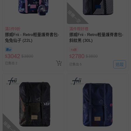
搶購一空
滿1件9折
滿件贈好禮
挪威Frii - Retro輕量護脊書包-
挪威Frii - Retro輕量護脊書包-
兔兔仙子 (22L)
斜紋黑 (30L)
73折
3042
2780
$
$
3800
$
$
3800
已售出 2
追蹤
已售出 5
搶購一空