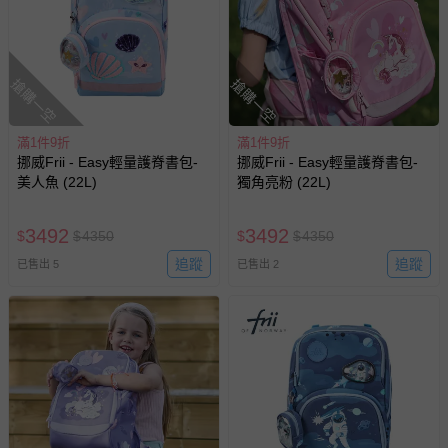
搶購一空
搶購一空
滿1件9折
滿1件9折
挪威Frii - Easy輕量護脊書包-
挪威Frii - Easy輕量護脊書包-
美人魚 (22L)
獨角亮粉 (22L)
3492
3492
$
$
4350
$
$
4350
追蹤
追蹤
已售出 5
已售出 2