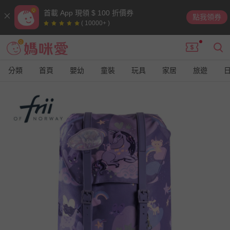
首載 App 現領 $ 100 折價券
點我領券
( 10000+ )
分類
首頁
嬰幼
童裝
玩具
家居
旅遊