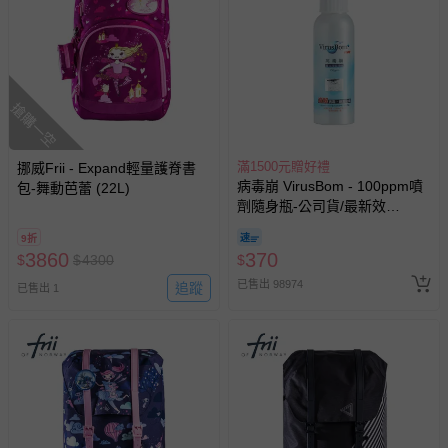
搶購一空
滿1500元贈好禮
挪威Frii - Expand輕量護脊書
病毒崩 VirusBom - 100ppm噴
包-舞動芭蕾 (22L)
劑隨身瓶-公司貨/最新效
期-100ml
9折
3860
370
$
$
4300
$
已售出 98974
追蹤
已售出 1