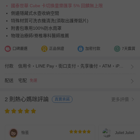
國泰世華 Cube 卡切換童樂匯享 5% 回饋無上限
側邊隱藏式水壺收納空間
特殊材質可洗衣機清洗(須取出護脊鋁片)
附書包專用100%防水雨罩
物理治療師/脊椎專科醫師推薦
口碑嚴選
正品保證
加密付款
7天鑑賞
付款
信用卡・LINE Pay・街口支付・先享後付・ATM・iPASS MONEY
配送
宅配
免運
2 則熱心媽咪評論
更多評價
真實承諾
怡芸
Juliet Juliet