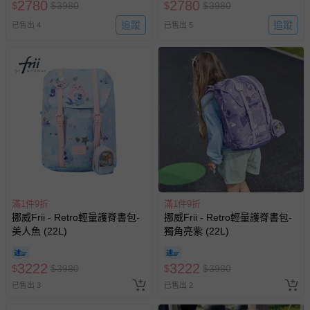
2780
2780
$
$
3980
$
$
3980
追蹤
追蹤
已售出 4
已售出 5
滿1件9折
滿1件9折
挪威Frii - Retro輕量護脊書包-
挪威Frii - Retro輕量護脊書包-
美人魚 (22L)
獨角亮紫 (22L)
3222
3222
$
$
3980
$
$
3980
已售出 3
已售出 2