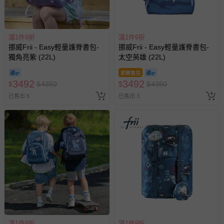
滿1件9折
滿1件9折
挪威Frii - Easy輕量護脊書包-
挪威Frii - Easy輕量護脊書包-
獨角亮紫 (22L)
太空英雄 (22L)
即將售完
3492
3492
$
$
4350
$
$
4350
已售出 5
已售出 3
滿1件9折
滿1件9折