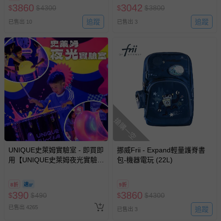
3860
3042
$
$
4300
$
$
3800
追蹤
追蹤
已售出 10
已售出 3
搶購一空
UNIQUE史萊姆實驗室 - 即買即
挪威Frii - Expand輕量護脊書
用【UNIQUE史萊姆夜光實驗室
包-機器電玩 (22L)
@ 台北科教館 】2026/6/11-
8/30 (電子票券，於展期現場憑
8折
9折
訂單編號兌換，逾期作廢) (大
390
3860
$
$
490
$
$
4300
人小孩均一價(3歲以上需購票))
已售出 4265
追蹤
已售出 3