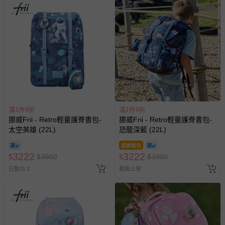
滿1件9折
滿1件9折
挪威Frii - Retro輕量護脊書包-
挪威Frii - Retro輕量護脊書包-
太空英雄 (22L)
恐龍深藍 (22L)
即將售完
3222
3222
$
$
3980
$
$
3980
已售出 3
最新上架