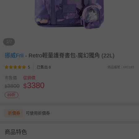
1/7
挪威Frii
-
Retro輕量護脊書包-魔幻獨角 (22L)
5
已售出 8
商品編號：682185
市售價
促銷價
3380
$
3800
$
89折
折價券
可使用折價券
商品特色