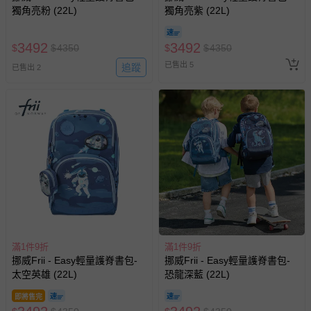
獨角亮粉 (22L)
獨角亮紫 (22L)
3492
3492
$
$
4350
$
$
4350
已售出 5
追蹤
已售出 2
滿1件9折
滿1件9折
挪威Frii - Easy輕量護脊書包-
挪威Frii - Easy輕量護脊書包-
太空英雄 (22L)
恐龍深藍 (22L)
即將售完