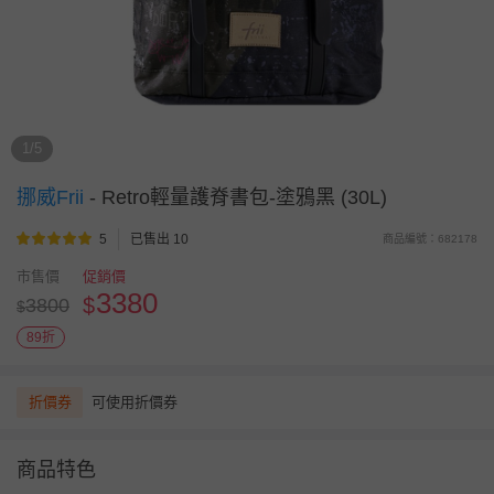
1/5
挪威Frii
-
Retro輕量護脊書包-塗鴉黑 (30L)
5
已售出 10
商品編號：682178
市售價
促銷價
3380
$
3800
$
89折
折價券
可使用折價券
商品特色