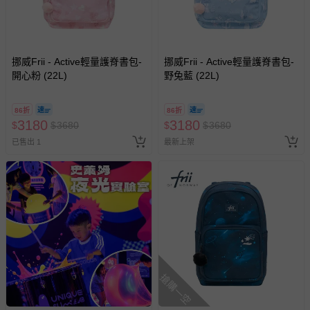
-新生兒親膚衣物（嬰幼兒包巾與背巾、包屁衣、學習
褲、紗布衣等）。
-接觸性孕哺產品（奶嘴、奶瓶、擠乳器、哺乳衣、托腹
帶束縛衣、餐搖椅等）。
挪威Frii - Active輕量護脊書包-
挪威Frii - Active輕量護脊書包-
-其他原廠盒裝商品封口處已貼上「不可拆封」，或具警
開心粉 (22L)
野兔藍 (22L)
示字句等說明貼紙、封條者。
國際航空、客運、訂房等服務。
86折
86折
3180
3180
$
$
3680
$
$
3680
相關的退換貨辦理流程，可詳見：
退換貨 & 退款問題
已售出 1
最新上架
其他常見問題：
運送服務：目前提供的運送僅限台灣本島。如您位於離島地
區，可能會無法配送，或須依據商品需加收離島運費。廠商
亦保留出貨與否的權利。離島、偏遠地區、樓層親送等加價
費用，可能會另需加收。
商品實際的配達日期，可於訂單個人資料內的查詢訂單內，
搶購一空
已出貨通知之訊息為主。
如您收到商品，請依正常流程檢查是否完好，若商品遇瑕疵