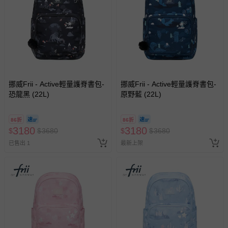
留商品未達活動門檻，將以原價計算，活動贈品亦需一併退
回。
部分商品依據消費者保護法的規定，不適用七天鑑賞期/猶
豫期範圍：
易於腐敗、保存期限較短或解約時即將逾期（例如生鮮
商品、食品等）。
挪威Frii - Active輕量護脊書包-
挪威Frii - Active輕量護脊書包-
恐龍黑 (22L)
客製化商品（例如客製生日書、姓名貼等）。
原野藍 (22L)
報紙、期刊或雜誌（惟書籍如經拆封、使用，則酌收整
新費用）。
86折
86折
3180
3180
$
$
3680
$
$
3680
經消費者拆封之影音商品或電腦軟體（例如 DVD、CD
已售出 1
最新上架
等）。
非以有形媒介提供之數位內容或一經提供即為完成之線
上服務，經消費者事先同意始提供（例如線上課程、遊
戲或活動點數等）。
已拆封之以下類型商品：
-個人衛生用品（例如尿布、貼身衣物、泳裝、襪子、地
墊、寢具類等）。