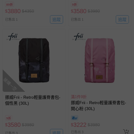
89折
9折
3880
3580
$
$
4350
$
$
3980
追蹤
追蹤
已售出 1
已售出 1
搶購一空
滿1件9折
挪威Frii - Retro輕量護脊書包-
挪威Frii - Retro輕量護脊書包-
個性黑 (30L)
開心粉 (30L)
9折
3580
3222
$
$
3980
$
$
3980
已售出 3
追蹤
已售出 3