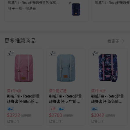
挪威Frii - Retro輕量護脊書包-紫藍
挪威Frii - Retro輕量
(30L)
(30L)
樣子一樣，很漂亮
更多推薦商品
看更多
滿1件9折
滿件贈好禮
滿1件9折
挪威Frii - Retro輕量
挪威Frii - Retro輕量
挪威Frii - Retro輕量
護脊書包-開心粉
護脊書包-天空藍
護脊書包-兔兔仙子
(30L)
(30L)
(22L)
7折
$
3222
$
2780
$
3042
3980
3980
3800
$
$
$
已售出 3
已售出 2
已售出 2