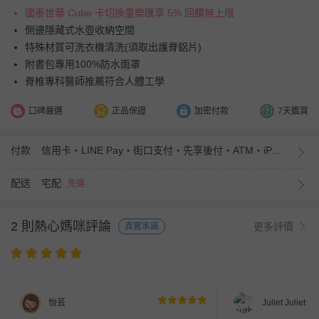
國泰世華 Cube 卡切換童樂匯享 5% 回饋無上限
側邊隱藏式水壺收納空間
特殊材質可洗衣機清洗(須取出護脊鋁片)
附書包專用100%防水雨罩
脊椎專科醫師推薦符合人體工學
口碑嚴選
正品保證
加密付款
7天鑑賞
付款
信用卡・LINE Pay・街口支付・先享後付・ATM・iPASS MONEY
配送
宅配
免運
2 則熱心媽咪評論
更多評價
真實承諾
怡芸
Juliet Juliet