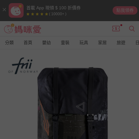
首載 App 現領 $ 100 折價券
點我領券
( 10000+ )
分類
首頁
嬰幼
童裝
玩具
家居
旅遊