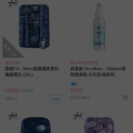
搶購一空
滿1件9折
滿1500元贈好禮
挪威Frii - Retro輕量護脊書包-
病毒崩 VirusBom - 100ppm噴
機器電玩 (22L)
劑隨身瓶-公司貨/最新效
期-100ml
3042
370
$
$
3800
$
已售出 98974
追蹤
已售出 3