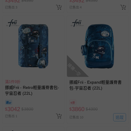
3492
3492
$
$
4350
$
$
4350
已售出 3
已售出 4
搶購一空
滿1件9折
挪威Frii - Expand輕量護脊書
挪威Frii - Retro輕量護脊書包-
包-宇宙忍者 (22L)
宇宙忍者 (22L)
9折
3042
3860
$
$
3800
$
$
4300
已售出 1
追蹤
已售出 10