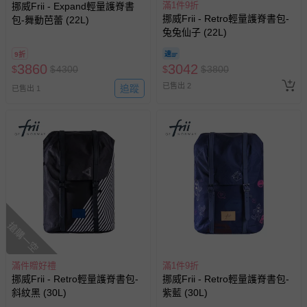
滿1件9折
挪威Frii - Expand輕量護脊書
挪威Frii - Retro輕量護脊書包-
包-舞動芭蕾 (22L)
兔兔仙子 (22L)
9折
3860
3042
$
$
4300
$
$
3800
已售出 2
追蹤
已售出 1
搶購一空
滿件贈好禮
滿1件9折
挪威Frii - Retro輕量護脊書包-
挪威Frii - Retro輕量護脊書包-
斜紋黑 (30L)
紫藍 (30L)