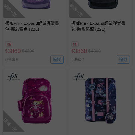
搶購一空
搶購一空
挪威Frii - Expand輕量護脊書
挪威Frii - Expand輕量護脊書
包-魔幻獨角 (22L)
包-暗影恐龍 (22L)
9折
9折
3860
3860
$
$
4300
$
$
4300
追蹤
追蹤
已售出 6
已售出 7
搶購一空