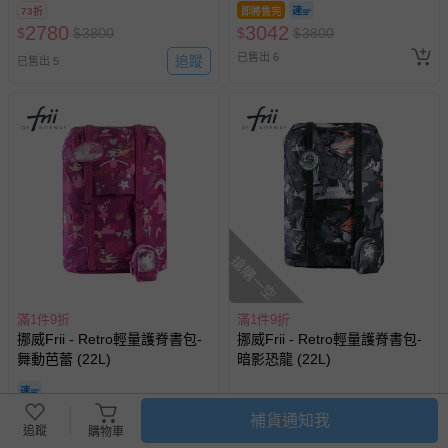
73折
即將售完
2780
3042
$
$
3800
$
$
3800
已售出 6
追蹤
已售出 5
搶購一空
滿1件9折
滿1件9折
挪威Frii - Retro輕量護脊書包-
挪威Frii - Retro輕量護脊書包-
舞動芭蕾 (22L)
暗影恐龍 (22L)
3042
3042
$
$
3800
$
$
3800
補貨通知我
追蹤
購物車
已售出 5
追蹤
已售出 13