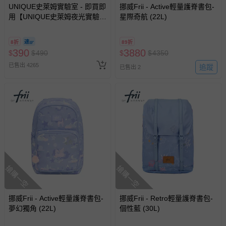
情形，您可申請更換新品或退貨，請見：
退貨的辦理流程
。
UNIQUE史萊姆實驗室 - 即買即
挪威Frii - Active輕量護脊書包-
用【UNIQUE史萊姆夜光實驗室
星際奇航 (22L)
若您對於會員帳號、商品訂購與資訊、購物流程、付款方
@ 台北科教館 】2026/6/11-
式、折價券與購物金的使用、退貨及商品運送方式等有疑
8/30 (電子票券，於展期現場憑
8折
89折
問，你可詳見：
媽咪愛客服中心
。
訂單編號兌換，逾期作廢) (大
390
3880
$
$
490
$
$
4350
人小孩均一價(3歲以上需購票))
預購商品：預購為海外同步代購，遇缺貨即會通知媽咪並協
已售出 4265
追蹤
已售出 2
助取消退款事宜。
商品如因「價格、組合」等錯誤原因，導致無法安排出貨，
會主動以簡訊及mail通知訂單取消事宜，並將提供適當補
償。
搶購一空
搶購一空
挪威Frii - Active輕量護脊書包-
挪威Frii - Retro輕量護脊書包-
夢幻獨角 (22L)
個性藍 (30L)