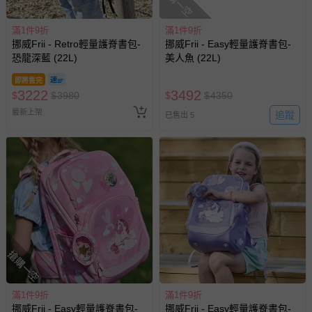
搶購一空
滿1件9折
滿1件9折
挪威Frii - Retro輕量護脊書包-
挪威Frii - Easy輕量護脊書包-
恐龍深藍 (22L)
美人魚 (22L)
即將售完
3222
3492
$
$
3980
$
$
4350
最新上架
追蹤
已售出 5
搶購一空
滿1件9折
滿1件9折
挪威Frii - Easy輕量護脊書包-
挪威Frii - Easy輕量護脊書包-