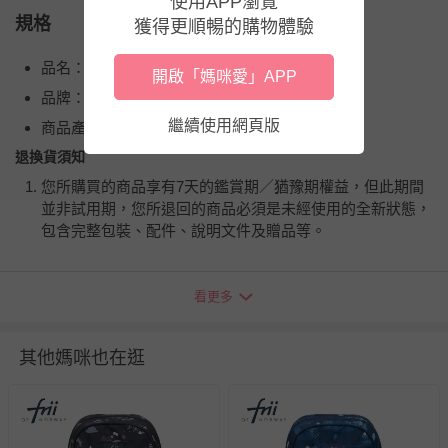
使用APP瀏覽
規格
獲得更順暢的購物體驗
品名：Retro輕量護脊書包
開啟「媽咪愛」APP
品牌：挪威Frii
繼續使用網頁版
商品產地（國）：中國
退換貨須知
您所購買的商品享有7天的鑑賞期／猶豫期權益，但此期間
並非試用期，您所退回的商品必須是未經使用的全新狀態，
包含完整包裝、配件、說明文件及贈品等。
如需退換貨，請於收到商品7天（含例假日內提出），如為
看更多
瑕疵退換貨所產生的運費，將由媽咪愛負責處理，若非瑕疵
退貨，您可至『查詢訂單』>『已出貨』中查詢該筆訂單，
並點選『我要退貨』即可進行申請。若有相關退貨問題，請
其他媽咪也在逛
至媽咪愛
LINE@客服ID: @mamilove
我們將依序為您處理
與服務，謝謝。
針對滿件折/滿額贈…等活動，如因部份退貨，而該訂單保