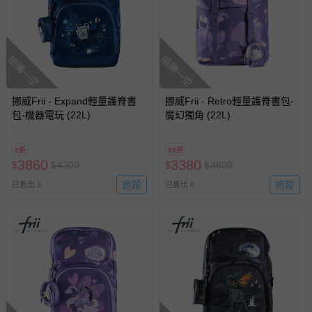
搶購一空
搶購一空
挪威Frii - Expand輕量護脊書
挪威Frii - Retro輕量護脊書包-
包-機器電玩 (22L)
魔幻獨角 (22L)
9折
89折
3860
3380
$
$
4300
$
$
3800
追蹤
追蹤
已售出 3
已售出 8