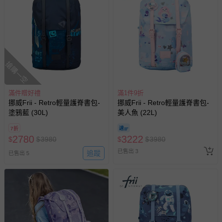
搶購一空
滿件贈好禮
滿1件9折
挪威Frii - Retro輕量護脊書包-
挪威Frii - Retro輕量護脊書包-
塗鴉藍 (30L)
美人魚 (22L)
7折
2780
3222
$
$
3980
$
$
3980
已售出 3
追蹤
已售出 5