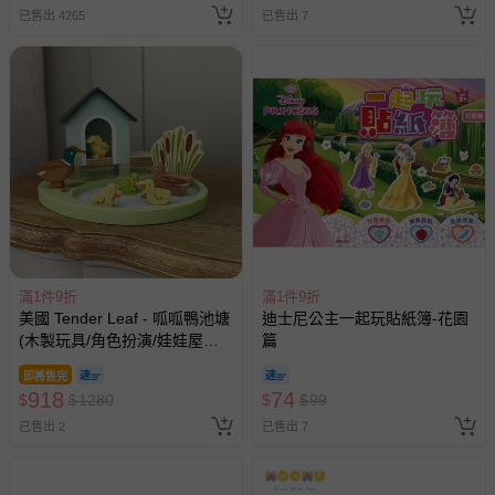
預購商品：預購為海外同步代購，遇缺貨即會通知媽咪並協
已售出 4265
已售出 7
助取消退款事宜。
商品如因「價格、組合」等錯誤原因，導致無法安排出貨，
會主動以簡訊及mail通知訂單取消事宜，並將提供適當補
償。
滿1件9折
滿1件9折
美國 Tender Leaf - 呱呱鴨池塘
迪士尼公主一起玩貼紙簿-花園
(木製玩具/角色扮演/娃娃屋配
篇
件)
即將售完
918
74
$
$
1280
$
$
99
已售出 2
已售出 7