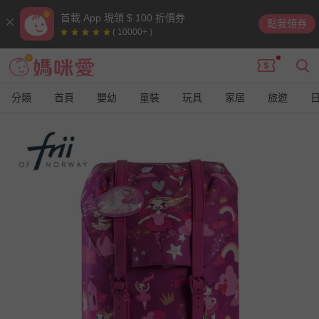
首載 App 現領 $ 100 折價券
點我領券
( 10000+ )
分類
首頁
嬰幼
童裝
玩具
家居
旅遊