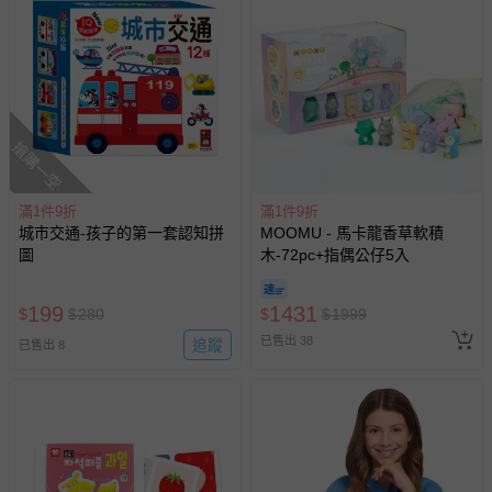
搶購一空
滿1件9折
滿1件9折
城市交通-孩子的第一套認知拼
MOOMU - 馬卡龍香草軟積
圖
木-72pc+指偶公仔5入
199
1431
$
$
280
$
$
1999
已售出 38
追蹤
已售出 8