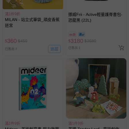
搶購一空
滿1件9折
挪威Frii - Active輕量護脊書包-
MILAN - 站立式筆袋_頑皮香蕉
恐龍黑 (22L)
迷宮
86折
360
3180
$
$
450
$
$
3680
已售出 1
追蹤
已售出 7
滿1件9折
滿1件9折