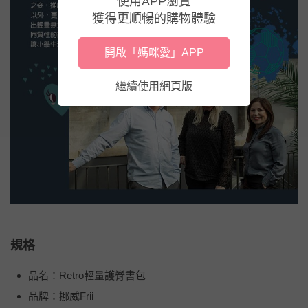
使用APP瀏覽
獲得更順暢的購物體驗
開啟「媽咪愛」APP
繼續使用網頁版
規格
品名：Retro輕量護脊書包
品牌：挪威Frii