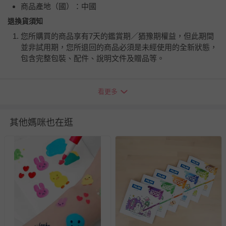
商品產地（國）：中國
退換貨須知
您所購買的商品享有7天的鑑賞期／猶豫期權益，但此期間
並非試用期，您所退回的商品必須是未經使用的全新狀態，
包含完整包裝、配件、說明文件及贈品等。
如需退換貨，請於收到商品7天（含例假日內提出），如為
看更多
瑕疵退換貨所產生的運費，將由媽咪愛負責處理，若非瑕疵
退貨，您可至『查詢訂單』>『已出貨』中查詢該筆訂單，
並點選『我要退貨』即可進行申請。若有相關退貨問題，請
其他媽咪也在逛
至媽咪愛
LINE@客服ID: @mamilove
我們將依序為您處理
與服務，謝謝。
針對滿件折/滿額贈…等活動，如因部份退貨，而該訂單保
留商品未達活動門檻，將以原價計算，活動贈品亦需一併退
回。
部分商品依據消費者保護法的規定，不適用七天鑑賞期/猶
豫期範圍：