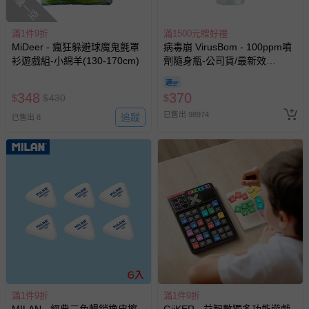
搶購一空
滿1件9折
滿1500元贈好禮
MiDeer - 瘋狂躲避球魔鬼氈罩
病毒崩 VirusBom - 100ppm噴
衫遊戲組-小綿羊(130-170cm)
劑隨身瓶-公司貨/最新效
期-100ml
348
370
$
$
430
$
已售出 98974
追蹤
已售出 8
滿1件9折
滿1件9折