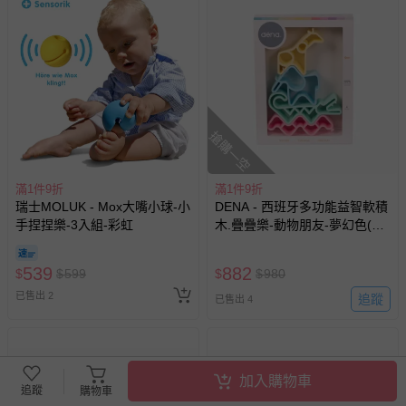
搶購一空
滿1件9折
滿1件9折
瑞士MOLUK - Mox大嘴小球-小
DENA - 西班牙多功能益智軟積
手捏捏樂-3入組-彩虹
木.疊疊樂-動物朋友-夢幻色(有
3色可選)
539
882
$
$
599
$
$
980
已售出 2
追蹤
已售出 4
加入購物車
追蹤
購物車