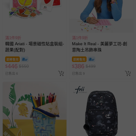
滿1件9折
滿1件9折
韓國 Ariati - 場景磁性貼盒裝組-
Make It Real - 美麗夢工坊-創
蔬果(配對)
意陶土吊飾串珠
即將售完
即將售完
446
386
$
$
550
$
$
499
已售出 6
已售出 9