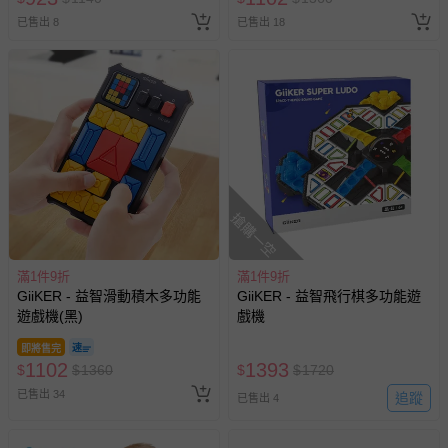
已售出 8
已售出 18
搶購一空
滿1件9折
滿1件9折
GiiKER - 益智滑動積木多功能
GiiKER - 益智飛行棋多功能遊
遊戲機(黑)
戲機
即將售完
1102
1393
$
$
1360
$
$
1720
已售出 34
追蹤
已售出 4