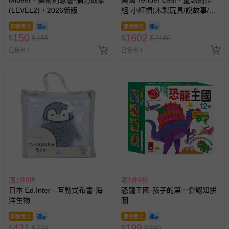
Mideer - 美術創意書-腦力啟蒙
美國 Tender Leaf - 童話創作
(LEVEL2)，2026新版
組-小紅帽(木製玩具/說故事/教
育益智)
即將售完
即將售完
150
1602
$
$
185
$
$
2180
已售出 1
已售出 1
滿1件9折
滿1件9折
日本 Ed.Inter - 互動式布書-海
恐龍王國-孩子的第一套認知拼
洋生物
圖
即將售完
即將售完
421
199
$
$
520
$
$
280