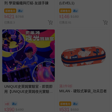
示字句等說明貼紙、封條者。
列 學習編織與打結-友誼手鍊
(LEVEL1)
國際航空、客運、訂房等服務。
即將售完
即將售完
421
146
$
$
768
$
$
180
相關的退換貨辦理流程，可詳見：
退換貨 & 退款問題
已售出 3
已售出 81
其他常見問題：
運送服務：目前提供的運送僅限台灣本島。如您位於離島地
區，可能會無法配送，或須依據商品需加收離島運費。廠商
亦保留出貨與否的權利。離島、偏遠地區、樓層親送等加價
費用，可能會另需加收。
商品實際的配達日期，可於訂單個人資料內的查詢訂單內，
已出貨通知之訊息為主。
如您收到商品，請依正常流程檢查是否完好，若商品遇瑕疵
情形，您可申請更換新品或退貨，請見：
滿1件9折
退貨的辦理流程
。
UNIQUE史萊姆實驗室 - 即買即
MILAN - 硬殼式筆袋_功夫忍者
用【UNIQUE史萊姆夜光實驗室
若您對於會員帳號、商品訂購與資訊、購物流程、付款方
@ 台北科教館 】2026/6/11-
式、折價券與購物金的使用、退貨及商品運送方式等有疑
8/30 (電子票券，於展期現場憑
8折
即將售完
問，你可詳見：
媽咪愛客服中心
。
訂單編號兌換，逾期作廢) (大
390
531
$
$
490
$
$
650
人小孩均一價(3歲以上需購票))