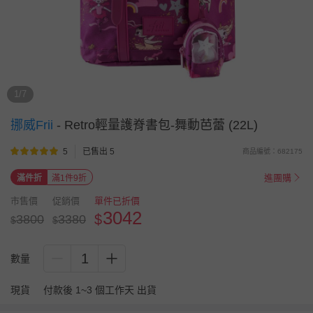
1/7
挪威Frii
-
Retro輕量護脊書包-舞動芭蕾 (22L)
5
已售出 5
商品編號：682175
進團購
滿件折
滿1件9折
市售價
促銷價
單件已折價
3042
$
3800
3380
$
$
1
數量
現貨
付款後 1~3 個工作天 出貨