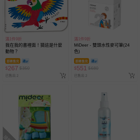
滿1件9折
滿1件9折
我在我的書裡面！猜這是什麼
MiDeer - 雙頭水性麥可筆(24
動物？
色)
即將售完
即將售完
267
551
$
$
350
$
$
680
已售出 2
已售出 2