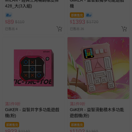
MILAN - 經典三角暢銷橡皮擦
GiiKER - 益智數獨多功能遊戲
428_大(3入組)
機
即將售完
89
1393
$
$
110
$
$
1720
已售出 4
已售出 26
滿1件9折
滿1件9折
GiiKER - 益智井字多功能遊戲
GiiKER - 益智滑動積木多功能
機(粉)
遊戲機(粉)
即將售完
即將售完
923
1102
$
$
1140
$
$
1360