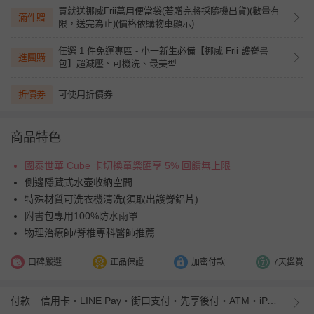
買就送挪威Frii萬用便當袋(若贈完將採隨機出貨)(數量有
滿件贈
限，送完為止)(價格依購物車顯示)
任選 1 件免運專區 - 小一新生必備【挪威 Frii 護脊書
進團購
包】超減壓、可機洗、最美型
折價券
可使用折價券
商品特色
國泰世華 Cube 卡切換童樂匯享 5% 回饋無上限
側邊隱藏式水壺收納空間
特殊材質可洗衣機清洗(須取出護脊鋁片)
附書包專用100%防水雨罩
物理治療師/脊椎專科醫師推薦
口碑嚴選
正品保證
加密付款
7天鑑賞
付款
信用卡・LINE Pay・街口支付・先享後付・ATM・iPASS MONEY