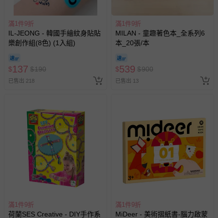
易於腐敗、保存期限較短或解約時即將逾期（例如生鮮
商品、食品等）。
滿1件9折
滿1件9折
IL-JEONG - 韓國手繪紋身貼貼
MILAN - 童趣著色本_全系列6
客製化商品（例如客製生日書、姓名貼等）。
樂創作組(8色) (1入組)
本_20張/本
報紙、期刊或雜誌（惟書籍如經拆封、使用，則酌收整
新費用）。
137
539
$
$
190
$
$
900
經消費者拆封之影音商品或電腦軟體（例如 DVD、CD
已售出 218
已售出 13
等）。
非以有形媒介提供之數位內容或一經提供即為完成之線
上服務，經消費者事先同意始提供（例如線上課程、遊
戲或活動點數等）。
已拆封之以下類型商品：
-個人衛生用品（例如尿布、貼身衣物、泳裝、襪子、地
墊、寢具類等）。
-新生兒親膚衣物（嬰幼兒包巾與背巾、包屁衣、學習
褲、紗布衣等）。
-接觸性孕哺產品（奶嘴、奶瓶、擠乳器、哺乳衣、托腹
帶束縛衣、餐搖椅等）。
滿1件9折
滿1件9折
-其他原廠盒裝商品封口處已貼上「不可拆封」，或具警
荷蘭SES Creative - DIY手作系
MiDeer - 美術摺紙書-腦力啟蒙