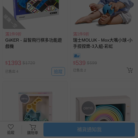
搶購一空
滿1件9折
滿1件9折
GiiKER - 益智飛行棋多功能遊
瑞士MOLUK - Mox大嘴小球-小
戲機
手捏捏樂-3入組-彩虹
1393
539
$
$
1720
$
$
599
已售出 2
追蹤
已售出 4
補貨通知我
追蹤
購物車