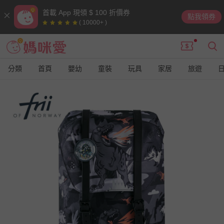
首載 App 現領 $ 100 折價券
點我領券
( 10000+ )
分類
首頁
嬰幼
童裝
玩具
家居
旅遊