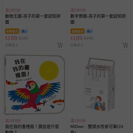
滿1件9折
滿1件9折
動物王國-孩子的第一套認知拼
數字樂園-孩子的第一套認知拼
圖
圖
即將售完
即將售完
199
199
$
$
280
$
$
280
已售出 4
已售出 5
滿1件9折
滿1件9折
我在我的書裡面！猜這是什麼
MiDeer - 雙頭水性麥可筆(24
動物？
色)