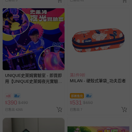
已售出 3
已售出 81
其他常見問題：
運送服務：目前提供的運送僅限台灣本島。如您位於離島地
區，可能會無法配送，或須依據商品需加收離島運費。廠商
亦保留出貨與否的權利。離島、偏遠地區、樓層親送等加價
費用，可能會另需加收。
商品實際的配達日期，可於訂單個人資料內的查詢訂單內，
已出貨通知之訊息為主。
如您收到商品，請依正常流程檢查是否完好，若商品遇瑕疵
情形，您可申請更換新品或退貨，請見：
滿1件9折
退貨的辦理流程
。
UNIQUE史萊姆實驗室 - 即買即
MILAN - 硬殼式筆袋_功夫忍者
用【UNIQUE史萊姆夜光實驗室
若您對於會員帳號、商品訂購與資訊、購物流程、付款方
@ 台北科教館 】2026/6/11-
式、折價券與購物金的使用、退貨及商品運送方式等有疑
8/30 (電子票券，於展期現場憑
8折
即將售完
問，你可詳見：
媽咪愛客服中心
。
訂單編號兌換，逾期作廢) (大
390
531
$
$
490
$
$
650
人小孩均一價(3歲以上需購票))
預購商品：預購為海外同步代購，遇缺貨即會通知媽咪並協
已售出 4265
已售出 7
助取消退款事宜。
商品如因「價格、組合」等錯誤原因，導致無法安排出貨，
會主動以簡訊及mail通知訂單取消事宜，並將提供適當補