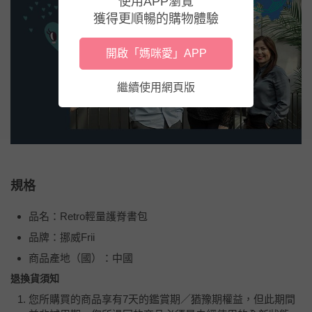
使用APP瀏覽
獲得更順暢的購物體驗
開啟「媽咪愛」APP
繼續使用網頁版
規格
品名：Retro輕量護脊書包
品牌：挪威Frii
商品產地（國）：中國
退換貨須知
您所購買的商品享有7天的鑑賞期／猶豫期權益，但此期間