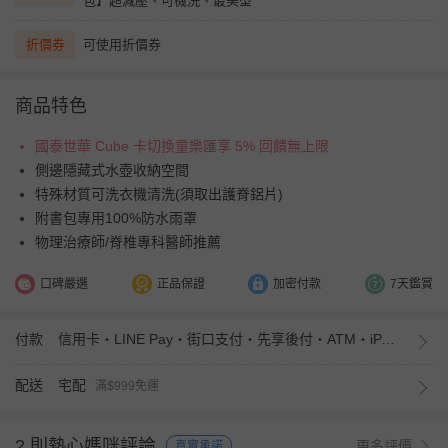
包】超減壓、可機洗、最美型
折價券
可使用折價券
商品特色
國泰世華 Cube 卡切換童樂匯享 5% 回饋無上限
側邊隱藏式水壺收納空間
特殊材質可洗衣機清洗(須取出護脊鋁片)
附書包專用100%防水雨罩
物理治療師/脊椎專科醫師推薦
口碑嚴選
正品保證
加密付款
7天鑑賞
付款
信用卡・LINE Pay・街口支付・先享後付・ATM・iPASS MONEY
配送
宅配
滿$999免運
2 則熱心媽咪評論
更多評價
真實承諾