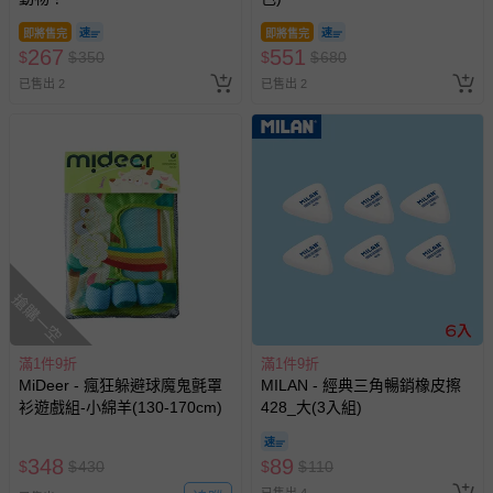
即將售完
即將售完
267
551
$
$
350
$
$
680
已售出 2
已售出 2
搶購一空
滿1件9折
滿1件9折
MiDeer - 瘋狂躲避球魔鬼氈罩
MILAN - 經典三角暢銷橡皮擦
衫遊戲組-小綿羊(130-170cm)
428_大(3入組)
348
89
$
$
430
$
$
110