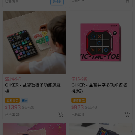
已售出 4
追蹤
已售出 8
滿1件9折
滿1件9折
GiiKER - 益智數獨多功能遊戲
GiiKER - 益智井字多功能遊戲
機
機(粉)
即將售完
即將售完
1393
923
$
$
1720
$
$
1140
已售出 26
已售出 8