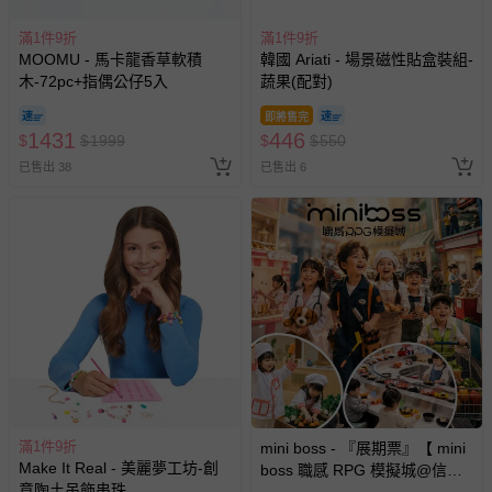
滿1件9折
滿1件9折
MOOMU - 馬卡龍香草軟積
韓國 Ariati - 場景磁性貼盒裝組-
木-72pc+指偶公仔5入
蔬果(配對)
即將售完
1431
446
$
$
1999
$
$
550
已售出 38
已售出 6
滿1件9折
mini boss - 『展期票』【 mini
Make It Real - 美麗夢工坊-創
boss 職感 RPG 模擬城@信義
意陶土吊飾串珠