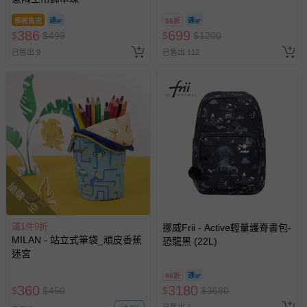
A11 】2026/7/10-8/30 (電子票
券，於展期現場憑訂單編號兌
即將售完
58折
換，依現場梯次安排入場，逾
386
699
$
$
499
$
$
1200
期作廢) (兒童票(2歲以上)贈一
已售出 9
已售出 112
名陪伴成人)
搶購一空
滿1件9折
挪威Frii - Active輕量護脊書包-
MILAN - 站立式筆袋_頑皮香蕉
恐龍黑 (22L)
迷宮
86折
360
3180
$
$
450
$
$
3680