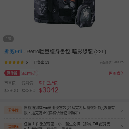
1/8
挪威Frii
-
Retro輕量護脊書包-暗影恐龍 (22L)
5
已售出 13
商品編號：682174
進團購
滿件折
滿1件9折
市售價
促銷價
單件已折價
3042
$
3800
3380
$
$
買就送挪威Frii萬用便當袋(若贈完將採隨機出貨)(數量有
滿件贈
限，送完為止)(價格依購物車顯示)
任選 1 件免運專區 - 小一新生必備【挪威 Frii 護脊書
進團購