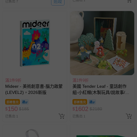
已售出 1
追蹤
已售出 7
滿1件9折
滿1件9折
Mideer - 美術創意書-腦力啟蒙
美國 Tender Leaf - 童話創作
(LEVEL2)，2026新版
組-小紅帽(木製玩具/說故事/教
育益智)
即將售完
即將售完
150
1602
$
$
185
$
$
2180
已售出 1
已售出 1