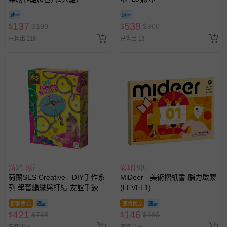
報紙、期刊或雜誌（惟書籍如經拆封、使用，則酌收整
新費用）。
137
539
$
$
190
$
$
900
經消費者拆封之影音商品或電腦軟體（例如 DVD、CD
已售出 218
已售出 13
等）。
非以有形媒介提供之數位內容或一經提供即為完成之線
上服務，經消費者事先同意始提供（例如線上課程、遊
戲或活動點數等）。
已拆封之以下類型商品：
-個人衛生用品（例如尿布、貼身衣物、泳裝、襪子、地
墊、寢具類等）。
-新生兒親膚衣物（嬰幼兒包巾與背巾、包屁衣、學習
褲、紗布衣等）。
-接觸性孕哺產品（奶嘴、奶瓶、擠乳器、哺乳衣、托腹
帶束縛衣、餐搖椅等）。
滿1件9折
滿1件9折
-其他原廠盒裝商品封口處已貼上「不可拆封」，或具警
荷蘭SES Creative - DIY手作系
MiDeer - 美術摺紙書-腦力啟蒙
示字句等說明貼紙、封條者。
列 學習編織與打結-友誼手鍊
(LEVEL1)
國際航空、客運、訂房等服務。
即將售完
即將售完
421
146
$
$
768
$
$
180
相關的退換貨辦理流程，可詳見：
退換貨 & 退款問題