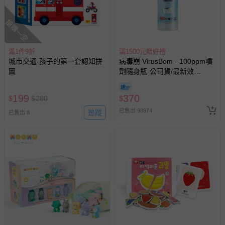
搶購一空
滿1件9折
滿1500元贈好禮
城市交通-孩子的第一套認知拼
病毒崩 VirusBom - 100ppm噴
圖
劑隨身瓶-公司貨/最新效
期-100ml
199
370
$
$
280
$
已售出 98974
追蹤
已售出 8