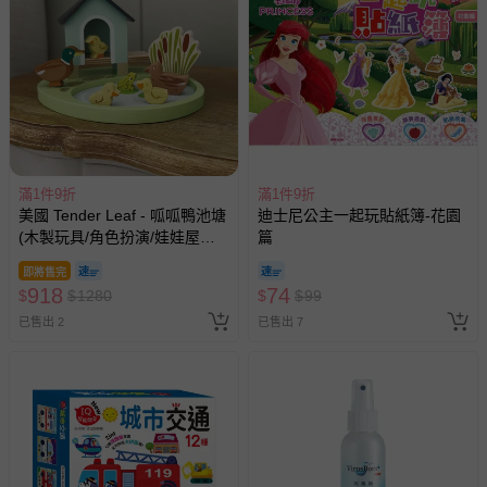
償。
滿1件9折
滿1件9折
美國 Tender Leaf - 呱呱鴨池塘
迪士尼公主一起玩貼紙簿-花園
(木製玩具/角色扮演/娃娃屋配
篇
件)
即將售完
918
74
$
$
1280
$
$
99
已售出 2
已售出 7