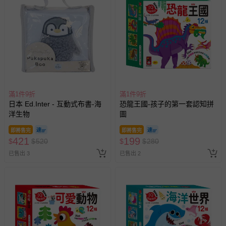
滿1件9折
滿1件9折
日本 Ed.Inter - 互動式布書-海
恐龍王國-孩子的第一套認知拼
洋生物
圖
即將售完
即將售完
421
199
$
$
520
$
$
280
已售出 3
已售出 2