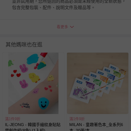
並非試用期，您所退回的商品必須是未經使用的全新狀態，
包含完整包裝、配件、說明文件及贈品等。
如需退換貨，請於收到商品7天（含例假日內提出），如為
看更多
瑕疵退換貨所產生的運費，將由媽咪愛負責處理，若非瑕疵
退貨，您可至『查詢訂單』>『已出貨』中查詢該筆訂單，
並點選『我要退貨』即可進行申請。若有相關退貨問題，請
其他媽咪也在逛
至媽咪愛
LINE@客服ID: @mamilove
我們將依序為您處理
與服務，謝謝。
針對滿件折/滿額贈…等活動，如因部份退貨，而該訂單保
留商品未達活動門檻，將以原價計算，活動贈品亦需一併退
回。
部分商品依據消費者保護法的規定，不適用七天鑑賞期/猶
豫期範圍：
易於腐敗、保存期限較短或解約時即將逾期（例如生鮮
商品、食品等）。
滿1件9折
滿1件9折
IL-JEONG - 韓國手繪紋身貼貼
MILAN - 童趣著色本_全系列6
客製化商品（例如客製生日書、姓名貼等）。
樂創作組(8色) (1入組)
本_20張/本