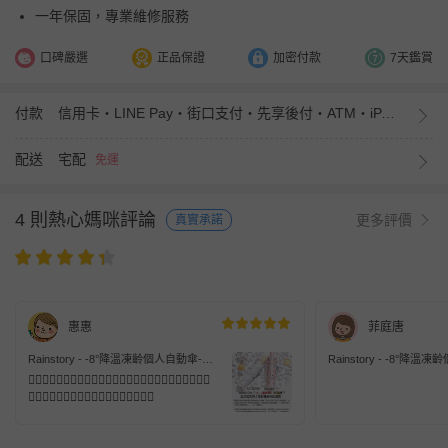
一年保固，專業維修服務
口碑嚴選
正品保證
加密付款
7天鑑賞
付款
信用卡・LINE Pay・街口支付・先享後付・ATM・iPASS MONEY
配送
宅配
免運
4 則熱心媽咪評論
更多評價
真實承諾
惠惠
菲庭唐
Rainstory - -8°降溫凍齡個人自動傘-春
Rainstory - -8°降
漾飛舞-自動開收傘
福花語
👍🏻👍🏻👍🏻👍🏻👍🏻👍🏻👍🏻👍🏻👍🏻👍🏻👍🏻👍🏻👍🏻
👍🏻👍🏻👍🏻👍🏻👍🏻👍🏻👍🏻👍🏻👍🏻