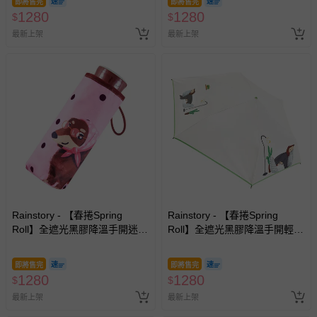
上服務，經消費者事先同意始提供（例如線上課程、遊
即將售完
即將售完
1280
1280
$
$
戲或活動點數等）。
最新上架
最新上架
已拆封之以下類型商品：
-個人衛生用品（例如尿布、貼身衣物、泳裝、襪子、地
墊、寢具類等）。
-新生兒親膚衣物（嬰幼兒包巾與背巾、包屁衣、學習
褲、紗布衣等）。
-接觸性孕哺產品（奶嘴、奶瓶、擠乳器、哺乳衣、托腹
帶束縛衣、餐搖椅等）。
-其他原廠盒裝商品封口處已貼上「不可拆封」，或具警
示字句等說明貼紙、封條者。
國際航空、客運、訂房等服務。
Rainstory - 【春捲Spring
Rainstory - 【春捲Spring
相關的退換貨辦理流程，可詳見：
退換貨 & 退款問題
Roll】全遮光黑膠降溫手開迷你
Roll】全遮光黑膠降溫手開輕細
口袋傘-法式粉點-195g
口紅傘-被窩日常-180g
其他常見問題：
即將售完
即將售完
1280
1280
$
$
運送服務：目前提供的運送僅限台灣本島。如您位於離島地
最新上架
最新上架
區，可能會無法配送，或須依據商品需加收離島運費。廠商
亦保留出貨與否的權利。離島、偏遠地區、樓層親送等加價