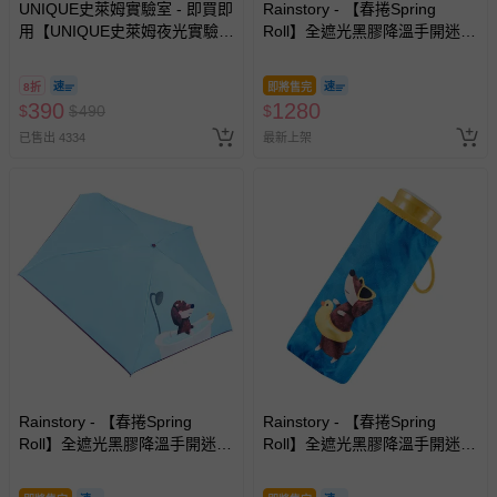
UNIQUE史萊姆實驗室 - 即買即
Rainstory - 【春捲Spring
並點選『我要退貨』即可進行申請。若有相關退貨問題，請
用【UNIQUE史萊姆夜光實驗室
Roll】全遮光黑膠降溫手開迷你
至媽咪愛
LINE@客服ID: @mamilove
我們將依序為您處理
@ 台北科教館 】2026/6/11-
口袋傘-被窩日常-195g
與服務，謝謝。
8/30 (電子票券，於展期現場憑
8折
即將售完
訂單編號兌換，逾期作廢) (大
390
1280
$
$
490
$
針對滿件折/滿額贈…等活動，如因部份退貨，而該訂單保
人小孩均一價(3歲以上需購票))
已售出 4334
最新上架
留商品未達活動門檻，將以原價計算，活動贈品亦需一併退
回。
部分商品依據消費者保護法的規定，不適用七天鑑賞期/猶
豫期範圍：
易於腐敗、保存期限較短或解約時即將逾期（例如生鮮
商品、食品等）。
客製化商品（例如客製生日書、姓名貼等）。
報紙、期刊或雜誌（惟書籍如經拆封、使用，則酌收整
新費用）。
經消費者拆封之影音商品或電腦軟體（例如 DVD、CD
Rainstory - 【春捲Spring
Rainstory - 【春捲Spring
Roll】全遮光黑膠降溫手開迷你
等）。
Roll】全遮光黑膠降溫手開迷你
口袋傘-泡澡時光-195g
口袋傘-海灘漫步-195g
非以有形媒介提供之數位內容或一經提供即為完成之線