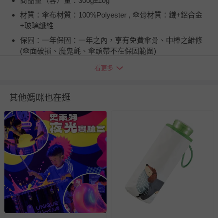
商品重（容）量：300g±10g
材質：傘布材質：100%Polyester , 傘骨材質：鐵+鋁合金
+玻璃纖維
保固：一年保固：一年之內，享有免費傘骨、中棒之維修
(傘面破損、魔鬼氈、傘頭帶不在保固範圍)
注意事項：1．雨天使用後，請務必放置於陰暗處晾乾，以
看更多
防金屬氧化。 2．本產品不建議在颱風天使用。
使用方式：使用前，先輕輕地晃動雨傘，使其傘布較為鬆
其他媽咪也在逛
開，再行展開雨傘。
商品運送限制：出貨地限台灣本島
退換貨須知
您所購買的商品享有7天的鑑賞期／猶豫期權益，但此期間
並非試用期，您所退回的商品必須是未經使用的全新狀態，
包含完整包裝、配件、說明文件及贈品等。
如需退換貨，請於收到商品7天（含例假日內提出），如為
瑕疵退換貨所產生的運費，將由媽咪愛負責處理，若非瑕疵
退貨，您可至『查詢訂單』>『已出貨』中查詢該筆訂單，