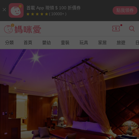
首載 App 現領 $ 100 折價券
點我領券
( 10000+ )
分類
首頁
嬰幼
童裝
玩具
家居
旅遊