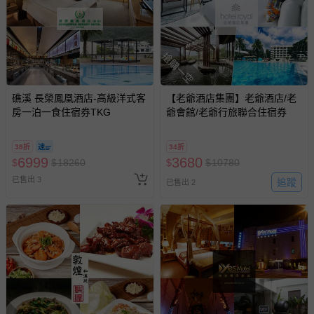
搶購一空
礁溪 長榮鳳凰酒店-高級洋式客
【老爺酒店集團】老爺酒店/老
房一泊一食住宿券TKG
爺會館/老爺行旅聯合住宿券
38折
34折
6999
3680
$
$
18260
$
$
10780
已售出 3
追蹤
已售出 2