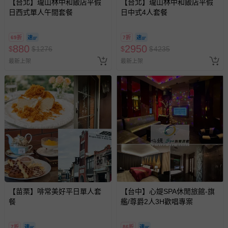
【台北】瓏山林中和飯店平假
【台北】瓏山林中和飯店平假
日西式單人午間套餐
日中式4人套餐
69折
7折
880
2950
$
$
1276
$
$
4235
最新上架
最新上架
【苗栗】啡常美好平日單人套
【台中】心媞SPA休閒旅館-旗
餐
艦/尊爵2人3H歡唱專案
7折
86折