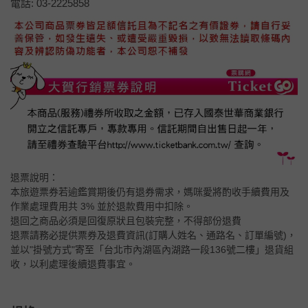
電話: 03-2225858
退票說明：
本旅遊票券若逾鑑賞期後仍有退券需求，媽咪愛將酌收手續費用及
作業處理費用共 3% 並於退款費用中扣除。
退回之商品必須是回復原狀且包裝完整，不得部份退費
退票請務必提供票券及退費資訊(訂購人姓名、通路名、訂單編號)，
並以"掛號方式"寄至「台北市內湖區內湖路一段136號二樓」退貨組
收，以利處理後續退費事宜。