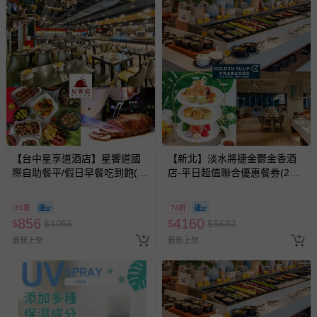
【台中星享道酒店】星饗道國
【新北】淡水將捷金鬱金香酒
際自助餐平/假日早餐吃到飽(2
店-平日超值聯合優惠餐券(2張
張組)
組↘)
81折
74折
856
4160
$
$
1056
$
$
5632
最新上架
最新上架