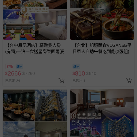
部分商品依據消費者保護法的規定，不適用七天鑑賞期/猶
豫期範圍：
易於腐敗、保存期限較短或解約時即將逾期（例如生鮮
商品、食品等）。
客製化商品（例如客製生日書、姓名貼等）。
【台中鳳凰酒店】精緻雙人房
【台北】旭穗蔬食VEGANala平
(有窗)一泊一食送星際樂園兩張
報紙、期刊或雜誌（惟書籍如經拆封、使用，則酌收整
日單人自助午餐吃到飽(2張組)
新費用）。
經消費者拆封之影音商品或電腦軟體（例如 DVD、CD
37折
2666
810
$
$
7260
$
$
840
等）。
已售出 24
已售出 1
非以有形媒介提供之數位內容或一經提供即為完成之線
上服務，經消費者事先同意始提供（例如線上課程、遊
戲或活動點數等）。
已拆封之以下類型商品：
-個人衛生用品（例如尿布、貼身衣物、泳裝、襪子、地
墊、寢具類等）。
-新生兒親膚衣物（嬰幼兒包巾與背巾、包屁衣、學習
褲、紗布衣等）。