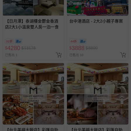
-接觸性孕哺產品（奶嘴、奶瓶、擠乳器、哺乳衣、托腹
帶束縛衣、餐搖椅等）。
-其他原廠盒裝商品封口處已貼上「不可拆封」，或具警
【日月潭】泰湖樓金鬱金香酒
台中港酒店 - 2大2小親子專案
示字句等說明貼紙、封條者。
店2大1小溫泉雙人房一泊一食
國際航空、客運、訂房等服務。
32折
44折
相關的退換貨辦理流程，可詳見：
退換貨 & 退款問題
4280
3888
$
$
13178
$
$
8800
已售出 1
已售出 10
其他常見問題：
運送服務：目前提供的運送僅限台灣本島。如您位於離島地
區，可能會無法配送，或須依據商品需加收離島運費。廠商
亦保留出貨與否的權利。離島、偏遠地區、樓層親送等加價
費用，可能會另需加收。
商品實際的配達日期，可於訂單個人資料內的查詢訂單內，
已出貨通知之訊息為主。
如您收到商品，請依正常流程檢查是否完好，若商品遇瑕疵
情形，您可申請更換新品或退貨，請見：
退貨的辦理流程
。
若您對於會員帳號、商品訂購與資訊、購物流程、付款方
【台北美福大飯店】彩匯自助
【台北美福大飯店】彩匯自助