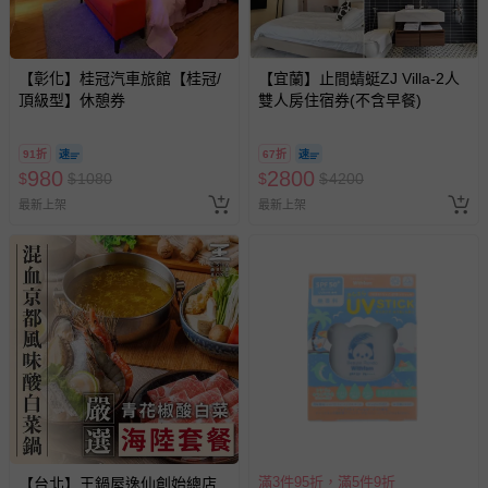
【彰化】桂冠汽車旅館【桂冠/
【宜蘭】止間蜻蜓ZJ Villa-2人
頂級型】休憩券
雙人房住宿券(不含早餐)
91折
67折
980
2800
$
$
1080
$
$
4200
最新上架
最新上架
滿3件95折，滿5件9折
【台北】王鍋屋逸仙創始總店