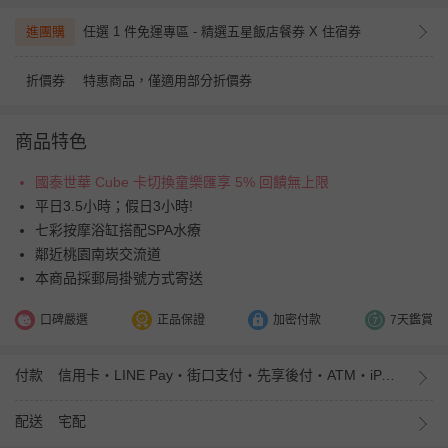
進團購
任選 1 件免運專區 - 精選五星飯店餐券 X 住宿券
折價券
特惠商品，僅適用部分折價券
商品特色
國泰世華 Cube 卡切換童樂匯享 5% 回饋無上限
平日3.5小時；假日3小時!
七彩按摩浴缸搭配SPA水療
鄰近桃園南崁交流道
本商品採郵局掛號方式寄送
口碑嚴選
正品保證
加密付款
7天鑑賞
付款
信用卡・LINE Pay・街口支付・先享後付・ATM・iPASS MONEY
配送
宅配