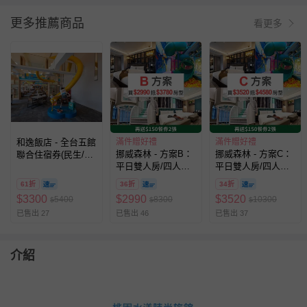
更多推薦商品
看更多
和逸飯店 - 全台五館
滿件贈好禮
滿件贈好禮
挪威森林 - 方案B：
挪威森林 - 方案C：
聯合住宿券(民生/忠
平日雙人房/四人房
平日雙人房/四人房
孝/桃園/台南/高雄)-
一泊一食專案（可免
一泊一食專案（可免
優惠期限至2026-9-
61折
36折
34折
費入住3780元以內
費入住4580元以內
30
$
3300
$
2990
$
3520
5400
8300
10300
$
$
$
房間）（贈兩張『價
房間）（贈兩張『價
已售出 27
已售出 46
已售出 37
值$150』餐券,贈品
值$150』餐券,贈品
效期至27/5/20）-無
效期至27/5/20）-無
使用期限
使用期限
介紹