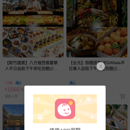
【新竹國賓】八方燴西餐廳單
【台北】旭穗蔬食VEGANala平
人平日自助下午茶吃到飽(2張
日單人自助下午茶吃到飽(2張
組)
組)
79折
1560
730
$
$
1980
$
$
758
最新上架
最新上架