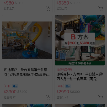
980
6350
$
$
1166
$
$
11000
最新上架
最新上架
滿件贈好禮
和逸飯店 - 全台五館聯合住宿
挪威森林 - 方案B：平日雙人房/
券(民生/忠孝/桃園/台南/高雄)-
四人房一泊一食專案（可免費
優惠期限至2026-9-30
入住3780元以內房間）（贈兩
61折
36折
張『價值$150』餐券,贈品效期
3300
2990
$
$
5400
$
$
8300
至27/5/20）-無使用期限
已售出 27
已售出 46