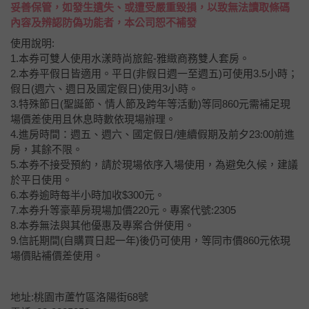
妥善保管，如發生遺失、或遭受嚴重毀損，以致無法讀取條碼
內容及辨認防偽功能者，本公司恕不補發
使用說明:
1.本券可雙人使用水漾時尚旅館-雅緻商務雙人套房。
2.本券平假日皆適用。平日(非假日週一至週五)可使用3.5小時；
假日(週六、週日及國定假日)使用3小時。
3.特殊節日(聖誕節、情人節及跨年等活動)等同860元需補足現
場價差使用且休息時數依現場辦理。
4.進房時間：週五、週六、國定假日/連續假期及前夕23:00前進
房，其餘不限。
5.本券不接受預約，請於現場依序入場使用，為避免久候，建議
於平日使用。
6.本券逾時每半小時加收$300元。
7.本券升等豪華房現場加價220元。專案代號:2305
8.本券無法與其他優惠及專案合併使用。
9.信託期間(自購買日起一年)後仍可使用，等同市價860元依現
場價貼補價差使用。
地址:桃園市蘆竹區洛陽街68號