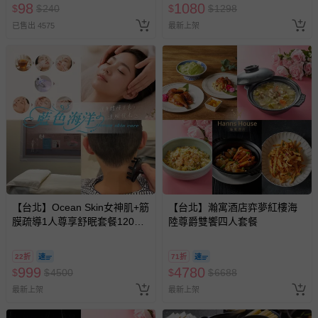
98
1080
$
$
240
$
$
1298
已售出 4575
最新上架
【台北】Ocean Skin女神肌+筋
【台北】瀚寓酒店弈夢紅樓海
膜疏導1人尊享舒眠套餐120分
陸尊爵雙饗四人套餐
鐘
22折
71折
999
4780
$
$
4500
$
$
6688
最新上架
最新上架