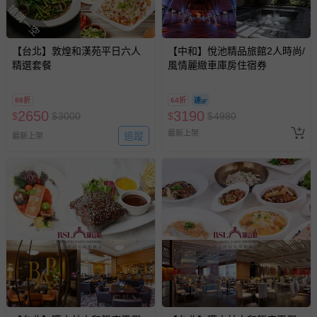
搶購一空
【台北】敦煌和漢苑平日六人
【中和】悅池精品旅館2人時尚/
精選套餐
風情麗緻車庫房住宿券
88折
64折
2650
3190
$
$
3000
$
$
4980
最新上架
追蹤
最新上架