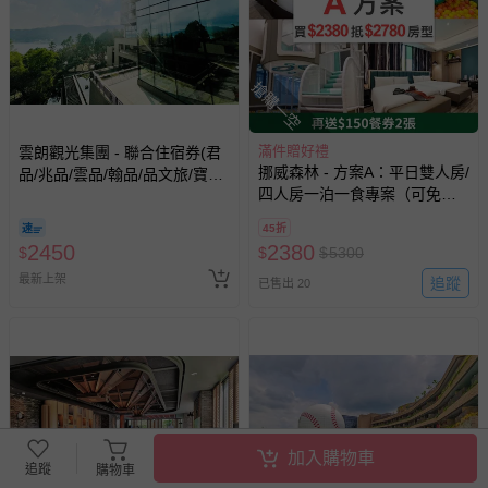
搶購一空
滿件贈好禮
雲朗觀光集團 - 聯合住宿券(君
挪威森林 - 方案A：平日雙人房/
品/兆品/雲品/翰品/品文旅/寶桑
四人房一泊一食專案（可免費
町屋/蘇卡利漫活)-優惠期限至
入住2780元以內房間）（贈兩
2026-10-31
45折
張『價值$150』餐券,贈品效期
2450
2380
$
$
$
5300
至27/5/20）-無使用期限
最新上架
追蹤
已售出 20
加入購物車
追蹤
購物車