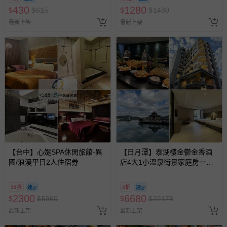
430
1280
$
$
615
$
$
1480
最新上架
最新上架
【台中】心媞SPA休閒旅館-異
【日月潭】泰湖樓金鬱金香酒
國/浪漫平日2人住宿券
店4大1小溫泉街景家庭房一泊
一食
39折
3折
2300
6680
$
$
5960
$
$
22178
最新上架
最新上架