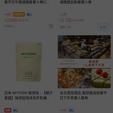
餐平日午間或晚餐單人券(2張
或晚間自助餐單人券
組↘)
86折
即將售完
91折
2998
1780
$
$
3476
$
$
1958
已售出 1
追蹤
最新上架
日本 MIYOSHI 無添加 - 【親子
台北君悅酒店-凱菲屋自助餐平
首選】無添加泡沫洗手乳補充
日下午茶單人餐券
包-300ml
破盤
83折