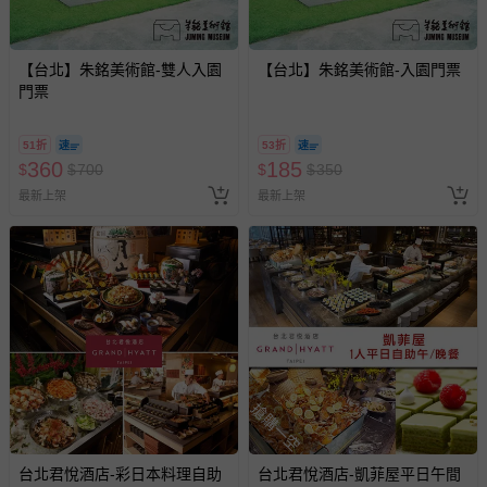
【台北】朱銘美術館-雙人入園
【台北】朱銘美術館-入園門票
門票
51折
53折
360
185
$
$
700
$
$
350
最新上架
最新上架
搶購一空
台北君悅酒店-彩日本料理自助
台北君悅酒店-凱菲屋平日午間