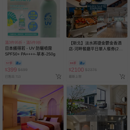
滿3件95折，滿5件9折
【新北】淡水將捷金鬱金香酒
日本繽得若 - UV 防曬噴霧
店-河畔餐廳平日單人餐券(2張
SPF50+ PA++++-草本-250g
組↘)
57折
88折
399
2100
$
$
699
$
$
2376
已售出 713
最新上架