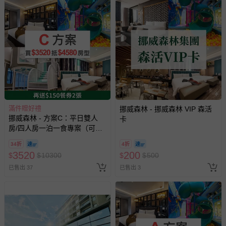
滿件贈好禮
挪威森林 - 挪威森林 VIP 森活
挪威森林 - 方案C：平日雙人
卡
房/四人房一泊一食專案（可免
費入住4580元以內房間）（贈
34折
4折
兩張『價值$150』餐券,贈品效
3520
200
$
$
10300
$
$
500
期至27/5/20）-無使用期限
已售出 37
已售出 3