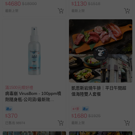
4680
1130
$
$
18000
$
$
1518
最新上架
最新上架
滿1500元贈好禮
凱恩斯岩燒牛排｜平日午間超
病毒崩 VirusBom - 100ppm噴
值海陸雙人套餐
劑隨身瓶-公司貨/最新效
期-100ml
87折
370
1680
$
$
$
1925
已售出 98974
最新上架