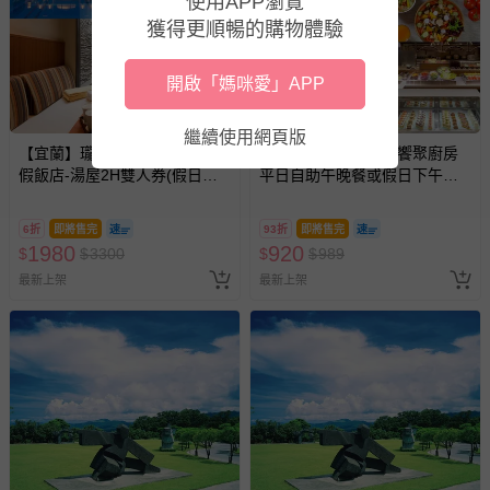
使用APP瀏覽
獲得更順暢的購物體驗
開啟「媽咪愛」APP
繼續使用網頁版
【宜蘭】瓏山林蘇澳冷熱泉度
【台北花園大酒店】饗聚廚房
假飯店-湯屋2H雙人券(假日不
平日自助午晚餐或假日下午茶
加價)
吃到飽
6折
即將售完
93折
即將售完
1980
920
$
$
3300
$
$
989
最新上架
最新上架