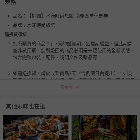
規格
品名：【桃園】水漾時尚旅館-商務套房休憩券
品牌：水漾時尚旅館
退換貨須知
您所購買的商品享有7天的鑑賞期／猶豫期權益，但此期間
並非試用期，您所退回的商品必須是未經使用的全新狀態，
包含完整包裝、配件、說明文件及贈品等。
如需退換貨，請於收到商品7天（含例假日內提出），如為
瑕疵退換貨所產生的運費，將由媽咪愛負責處理，若非瑕疵
退貨，您可至『查詢訂單』>『已出貨』中查詢該筆訂單，
看更多
並點選『我要退貨』即可進行申請。若有相關退貨問題，請
至媽咪愛
LINE@客服ID: @mamilove
我們將依序為您處理
其他媽咪也在逛
與服務，謝謝。
針對滿件折/滿額贈…等活動，如因部份退貨，而該訂單保
留商品未達活動門檻，將以原價計算，活動贈品亦需一併退
回。