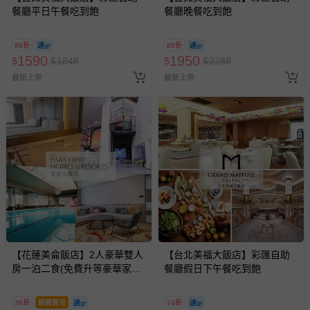
餐廳平日午餐吃到飽
餐廳晚餐吃到飽
式、折價券與購物金的使用、退貨及商品運送方式等有疑
問，你可詳見：
媽咪愛客服中心
。
86折
85折
預購商品：預購為海外同步代購，遇缺貨即會通知媽咪並協
1590
1950
$
$
1848
$
$
2288
助取消退款事宜。
最新上架
最新上架
商品如因「價格、組合」等錯誤原因，導致無法安排出貨，
會主動以簡訊及mail通知訂單取消事宜，並將提供適當補
償。
【花蓮美侖飯店】2人豪華雙人
【台北美福大飯店】彩匯自助
房一泊二食(免費升等豪華家庭
餐廳假日下午餐吃到飽
套房)
26折
即將售完
74折