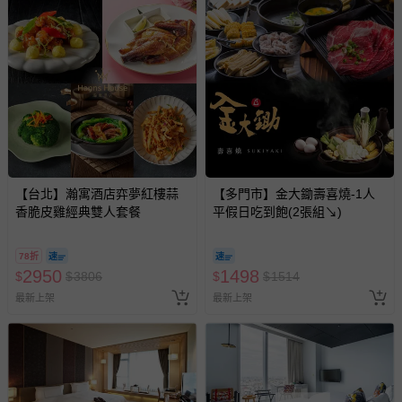
【台北】瀚寓酒店弈夢紅樓蒜
【多門市】金大鋤壽喜燒-1人
香脆皮雞經典雙人套餐
平假日吃到飽(2張組↘)
78折
2950
1498
$
$
3806
$
$
1514
最新上架
最新上架