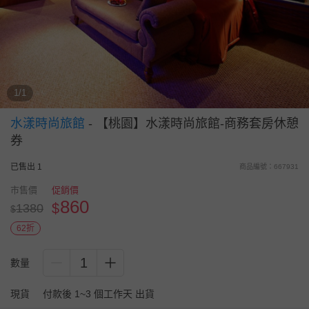
1/1
水漾時尚旅館
-
【桃園】水漾時尚旅館-商務套房休憩
券
已售出 1
商品編號：667931
市售價
促銷價
860
$
1380
$
62折
1
數量
現貨
付款後 1~3 個工作天 出貨