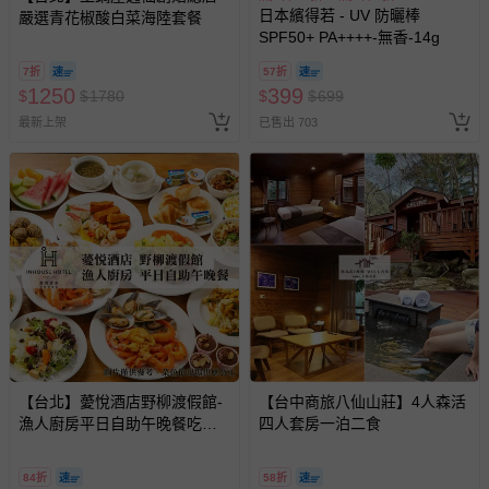
日本繽得若 - UV 防曬棒
嚴選青花椒酸白菜海陸套餐
SPF50+ PA++++-無香-14g
7折
57折
1250
399
$
$
1780
$
$
699
最新上架
已售出 703
【台北】薆悅酒店野柳渡假館-
【台中商旅八仙山莊】4人森活
漁人廚房平日自助午晚餐吃到
四人套房一泊二食
飽(2張組↘)
84折
58折