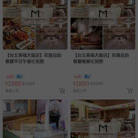
區，可能會無法配送，或須依據商品需加收離島運費。廠商
亦保留出貨與否的權利。離島、偏遠地區、樓層親送等加價
費用，可能會另需加收。
商品實際的配達日期，可於訂單個人資料內的查詢訂單內，
已出貨通知之訊息為主。
如您收到商品，請依正常流程檢查是否完好，若商品遇瑕疵
情形，您可申請更換新品或退貨，請見：
退貨的辦理流程
。
若您對於會員帳號、商品訂購與資訊、購物流程、付款方
【台北美福大飯店】彩匯自助
【台北美福大飯店】彩匯自助
餐廳平日午餐吃到飽
餐廳晚餐吃到飽
式、折價券與購物金的使用、退貨及商品運送方式等有疑
問，你可詳見：
媽咪愛客服中心
。
86折
85折
預購商品：預購為海外同步代購，遇缺貨即會通知媽咪並協
1590
1950
$
$
1848
$
$
2288
助取消退款事宜。
最新上架
最新上架
商品如因「價格、組合」等錯誤原因，導致無法安排出貨，
會主動以簡訊及mail通知訂單取消事宜，並將提供適當補
償。