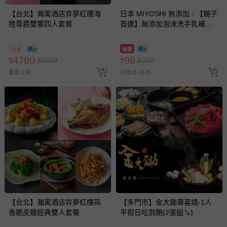
【台北】瀚寓酒店弈夢紅樓海
日本 MIYOSHI 無添加 - 【親子
陸尊爵雙饗四人套餐
首選】無添加泡沫洗手乳補充
包-300ml
71折
破盤
4780
98
$
$
6688
$
$
240
最新上架
已售出 4575
【台北】瀚寓酒店弈夢紅樓蒜
【多門市】金大鋤壽喜燒-1人
香脆皮雞經典雙人套餐
平假日吃到飽(2張組↘)