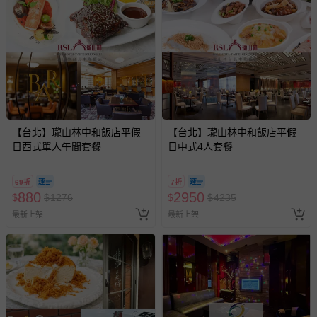
【台北】瓏山林中和飯店平假
【台北】瓏山林中和飯店平假
日西式單人午間套餐
日中式4人套餐
69折
7折
880
2950
$
$
1276
$
$
4235
最新上架
最新上架