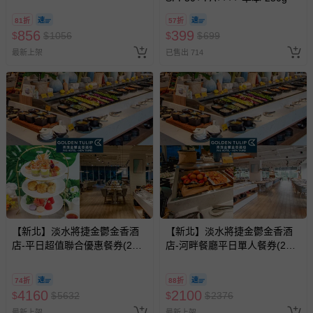
81折
57折
856
399
$
$
1056
$
$
699
最新上架
已售出 714
【新北】淡水將捷金鬱金香酒
【新北】淡水將捷金鬱金香酒
店-平日超值聯合優惠餐券(2張
店-河畔餐廳平日單人餐券(2張
組↘)
組↘)
74折
88折
4160
2100
$
$
5632
$
$
2376
最新上架
最新上架