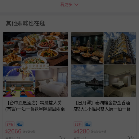
退貨，您可至『查詢訂單』>『已出貨』中查詢該筆訂單，
看更多
並點選『我要退貨』即可進行申請。若有相關退貨問題，請
至媽咪愛
LINE@客服ID: @mamilove
我們將依序為您處理
其他媽咪也在逛
與服務，謝謝。
針對滿件折/滿額贈…等活動，如因部份退貨，而該訂單保
留商品未達活動門檻，將以原價計算，活動贈品亦需一併退
回。
部分商品依據消費者保護法的規定，不適用七天鑑賞期/猶
豫期範圍：
易於腐敗、保存期限較短或解約時即將逾期（例如生鮮
商品、食品等）。
客製化商品（例如客製生日書、姓名貼等）。
【台中鳳凰酒店】精緻雙人房
【日月潭】泰湖樓金鬱金香酒
(有窗)一泊一食送星際樂園兩張
報紙、期刊或雜誌（惟書籍如經拆封、使用，則酌收整
店2大1小溫泉雙人房一泊一食
新費用）。
經消費者拆封之影音商品或電腦軟體（例如 DVD、CD
37折
32折
2666
4280
$
$
7260
$
$
13178
等）。
已售出 24
已售出 1