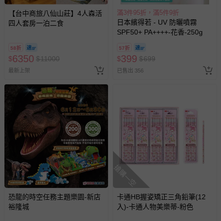
滿3件95折，滿5件9折
【台中商旅八仙山莊】4人森活
日本繽得若 - UV 防曬噴霧
四人套房一泊二食
SPF50+ PA++++-花香-250g
58折
57折
6350
399
$
$
11000
$
$
699
最新上架
已售出 356
搶購一空
恐龍的時空任務主題樂園-新店
卡通HB握姿矯正三角鉛筆(12
裕隆城
入)-卡通人物美樂蒂-粉色