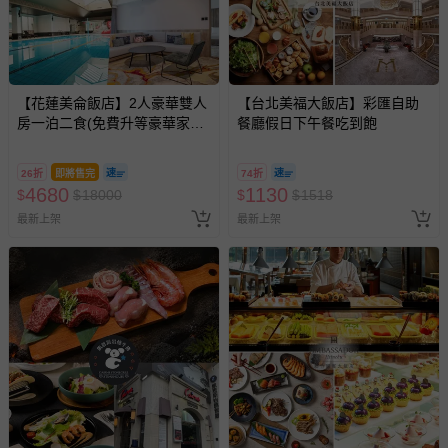
【花蓮美侖飯店】2人豪華雙人
【台北美福大飯店】彩匯自助
房一泊二食(免費升等豪華家庭
餐廳假日下午餐吃到飽
套房)
26折
即將售完
74折
4680
1130
$
$
18000
$
$
1518
最新上架
最新上架