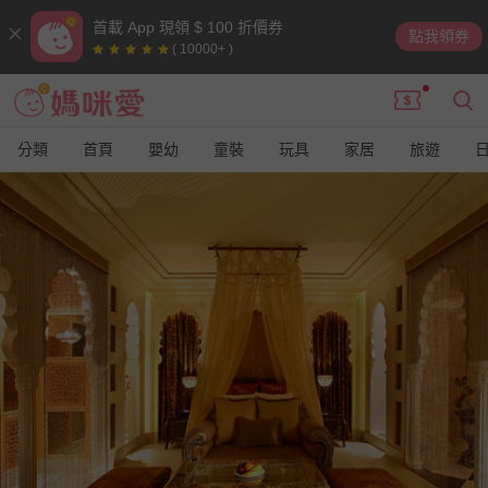
首載 App 現領 $ 100 折價券
點我領券
( 10000+ )
分類
首頁
嬰幼
童裝
玩具
家居
旅遊