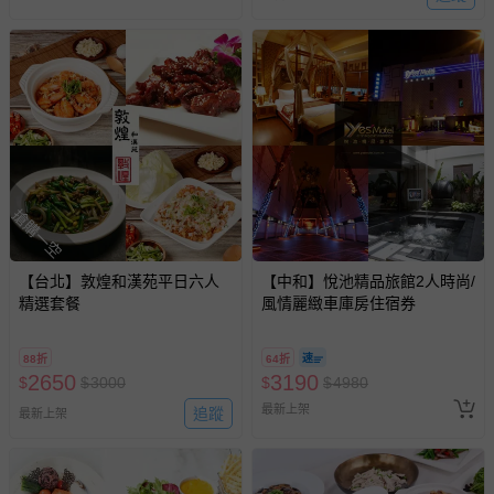
搶購一空
【台北】敦煌和漢苑平日六人
【中和】悅池精品旅館2人時尚/
精選套餐
風情麗緻車庫房住宿券
88折
64折
2650
3190
$
$
3000
$
$
4980
最新上架
追蹤
最新上架