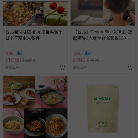
台北君悅酒店-凱菲屋自助餐平
【台北】Ocean Skin女神肌+筋
日下午茶單人餐券
膜疏導1人尊享舒眠套餐120分
鐘
83折
22折
1080
999
$
$
1298
$
$
4500
最新上架
最新上架