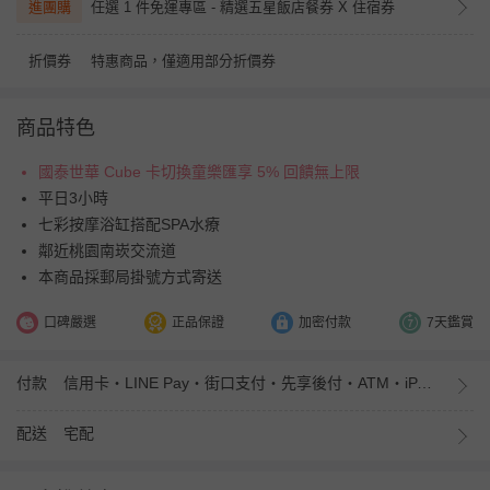
進團購
任選 1 件免運專區 - 精選五星飯店餐券 X 住宿券
折價券
特惠商品，僅適用部分折價券
商品特色
國泰世華 Cube 卡切換童樂匯享 5% 回饋無上限
平日3小時
七彩按摩浴缸搭配SPA水療
鄰近桃園南崁交流道
本商品採郵局掛號方式寄送
口碑嚴選
正品保證
加密付款
7天鑑賞
付款
信用卡・LINE Pay・街口支付・先享後付・ATM・iPASS MONEY
配送
宅配