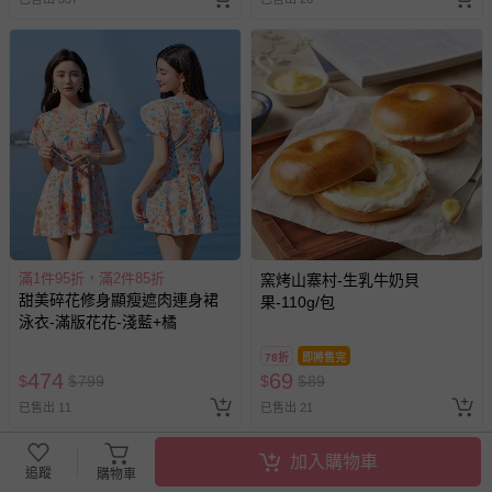
滿1件95折，滿2件85折
窯烤山寨村-生乳牛奶貝
甜美碎花修身顯瘦遮肉連身裙
果-110g/包
泳衣-滿版花花-淺藍+橘
78折
即將售完
474
69
$
$
799
$
$
89
已售出 11
已售出 21
加入購物車
追蹤
購物車