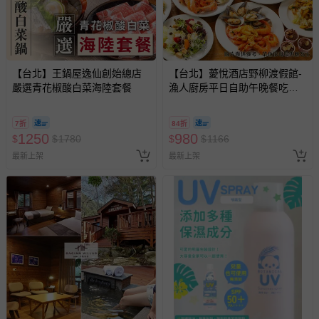
【台北】王鍋屋逸仙創始總店
【台北】薆悅酒店野柳渡假館-
嚴選青花椒酸白菜海陸套餐
漁人廚房平日自助午晚餐吃到
飽(2張組↘)
7折
84折
1250
980
$
$
1780
$
$
1166
最新上架
最新上架