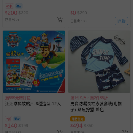
63折
200
0
$
$
320
$
$
290
已售出 21
追蹤
已售出 133
滿599元贈好禮
滿1件9折，滿2件85折
汪汪隊驅蚊貼片-6種造型-12入
男寶防曬長袖泳裝套裝(附帽
子)-鯊魚狩獵-藍色
7折
即將售完
140
494
$
$
199
$
$
850
已售出 337
已售出 26