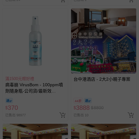
非以有形媒介提供之數位內容或一經提供即為完成之線
上服務，經消費者事先同意始提供（例如線上課程、遊
戲或活動點數等）。
已拆封之以下類型商品：
-個人衛生用品（例如尿布、貼身衣物、泳裝、襪子、地
墊、寢具類等）。
-新生兒親膚衣物（嬰幼兒包巾與背巾、包屁衣、學習
褲、紗布衣等）。
-接觸性孕哺產品（奶嘴、奶瓶、擠乳器、哺乳衣、托腹
帶束縛衣、餐搖椅等）。
-其他原廠盒裝商品封口處已貼上「不可拆封」，或具警
滿1500元贈好禮
台中港酒店 - 2大2小親子專案
示字句等說明貼紙、封條者。
病毒崩 VirusBom - 100ppm噴
國際航空、客運、訂房等服務。
劑隨身瓶-公司貨/最新效
期-100ml
44折
相關的退換貨辦理流程，可詳見：
退換貨 & 退款問題
370
3888
$
$
$
8800
已售出 98977
已售出 10
其他常見問題：
運送服務：目前提供的運送僅限台灣本島。如您位於離島地