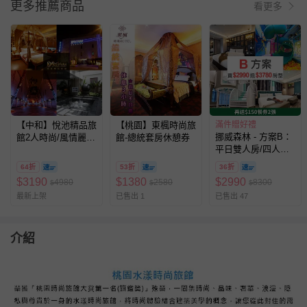
更多推薦商品
看更多
【中和】悅池精品旅
【桃園】東楓時尚旅
滿件贈好禮
挪威森林 - 方案B：
館2人時尚/風情麗緻
館-總統套房休憩券
平日雙人房/四人房
車庫房住宿券
一泊一食專案（可免
64折
53折
36折
費入住3780元以內
$
3190
$
1380
$
2990
4980
2580
8300
$
$
$
房間）（贈兩張『價
最新上架
已售出 1
已售出 47
值$150』餐券,贈品
效期至27/5/20）-無
使用期限
介紹