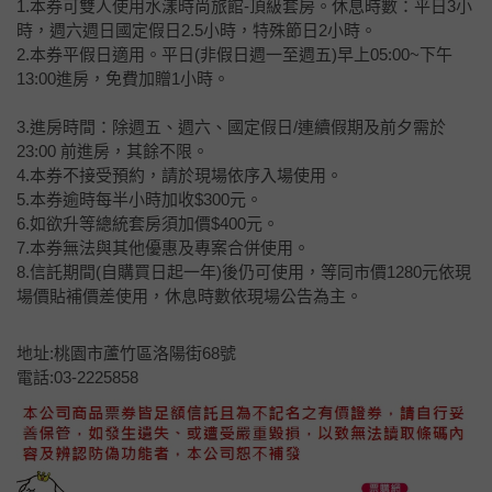
1.本券可雙人使用水漾時尚旅館-頂級套房。休息時數：平日3小
時，週六週日國定假日2.5小時，特殊節日2小時。
2.本券平假日適用。平日(非假日週一至週五)早上05:00~下午
13:00進房，免費加贈1小時。
3.進房時間：除週五、週六、國定假日/連續假期及前夕需於
23:00 前進房，其餘不限。
4.本券不接受預約，請於現場依序入場使用。
5.本券逾時每半小時加收$300元。
6.如欲升等總統套房須加價$400元。
7.本券無法與其他優惠及專案合併使用。
8.信託期間(自購買日起一年)後仍可使用，等同市價1280元依現
場價貼補價差使用，休息時數依現場公告為主。
地址:桃園市蘆竹區洛陽街68號
電話:03-2225858