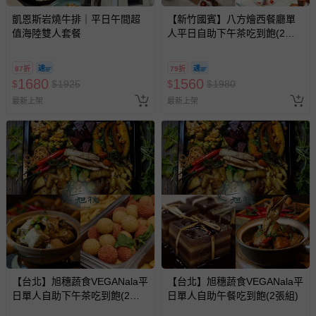
凱恩斯岩燒牛排｜平日午間超
【新竹國賓】八方燴西餐廳單
值海陸雙人套餐
人平日自助下午茶吃到飽(2張
組)
87折
79折
1680
1560
$
$
1925
$
$
1980
最新上架
最新上架
【台北】旭穗蔬食VEGANala平
【台北】旭穗蔬食VEGANala平
日單人自助下午茶吃到飽(2張
日單人自助午餐吃到飽(2張組)
組)