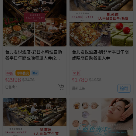
搶購一空
台北君悅酒店-彩日本料理自助
台北君悅酒店-凱菲屋平日午間
餐平日午間或晚餐單人券(2張
或晚間自助餐單人券
組↘)
86折
即將售完
91折
2998
1780
$
$
3476
$
$
1958
已售出 1
追蹤
最新上架