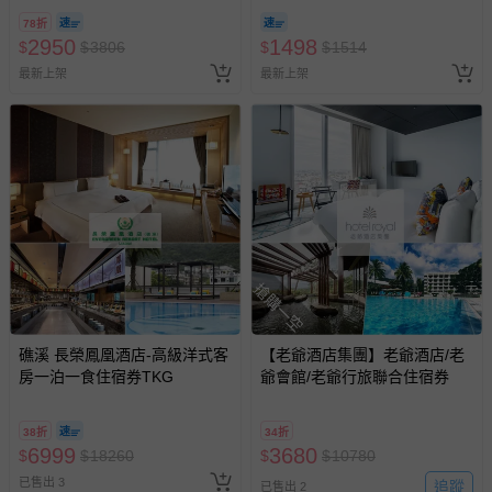
78折
2950
1498
$
$
3806
$
$
1514
最新上架
最新上架
搶購一空
礁溪 長榮鳳凰酒店-高級洋式客
【老爺酒店集團】老爺酒店/老
房一泊一食住宿券TKG
爺會館/老爺行旅聯合住宿券
38折
34折
6999
3680
$
$
18260
$
$
10780
已售出 3
追蹤
已售出 2