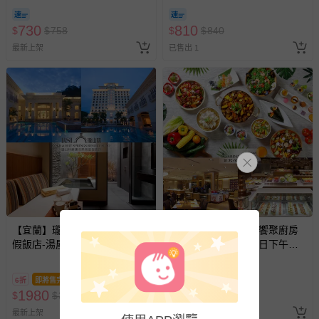
730
810
$
$
758
$
$
840
最新上架
已售出 1
【宜蘭】瓏山林蘇澳冷熱泉度
【台北花園大酒店】饗聚廚房
假飯店-湯屋2H雙人券(假日不
平日自助午晚餐或假日下午茶
加價)
吃到飽
6折
即將售完
93折
即將售完
1980
920
$
$
3300
$
$
989
最新上架
最新上架