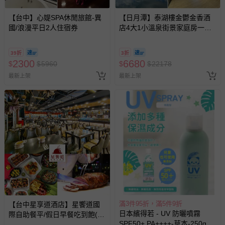
【台中】心媞SPA休閒旅館-異
【日月潭】泰湖樓金鬱金香酒
國/浪漫平日2人住宿券
店4大1小溫泉街景家庭房一泊
一食
39折
3折
2300
6680
$
$
5960
$
$
22178
最新上架
最新上架
滿3件95折，滿5件9折
【台中星享道酒店】星饗道國
日本繽得若 - UV 防曬噴霧
際自助餐平/假日早餐吃到飽(2
SPF50+ PA++++-草本-250g
張組)