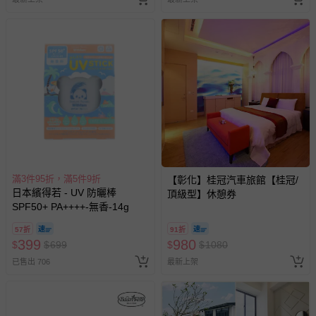
滿3件95折，滿5件9折
【彰化】桂冠汽車旅館【桂冠/
日本繽得若 - UV 防曬棒
頂級型】休憩券
SPF50+ PA++++-無香-14g
57折
91折
399
980
$
$
699
$
$
1080
已售出 706
最新上架