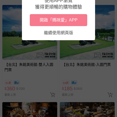
使用APP瀏覽
獲得更順暢的購物體驗
開啟「媽咪愛」APP
繼續使用網頁版
【台北】朱銘美術館-雙人入園
【台北】朱銘美術館-入園門票
門票
51折
53折
360
185
$
$
700
$
$
350
最新上架
最新上架