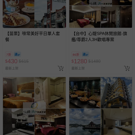
【苗栗】啡常美好平日單人套
【台中】心媞SPA休閒旅館-旗
餐
艦/尊爵2人3H歡唱專案
7折
86折
430
1280
$
$
615
$
$
1480
最新上架
最新上架