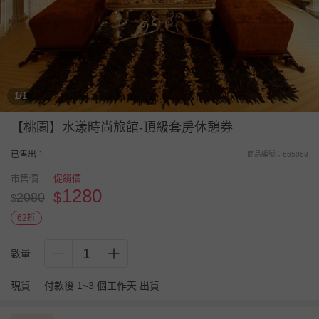
1/1
【桃園】水漾時尚旅館-頂級套房休憩券
已售出 1
商品編號：665963
市售價
促銷價
1280
$
2080
$
62折
1
數量
現貨
付款後 1~3 個工作天 出貨