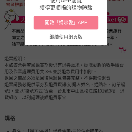
使用APP瀏覽
獲得更順暢的購物體驗
開啟「媽咪愛」APP
繼續使用網頁版
退票說明：
本旅遊票券若逾鑑賞期後仍有退券需求，媽咪愛將酌收手續費
用及作業處理費用共 3% 並於退款費用中扣除。
退回之商品必須是回復原狀且包裝完整，不得部份退費
退票請務必提供票券及退費資訊(訂購人姓名、通路名、訂單編
號)，並以"掛號方式"寄至「台北市中山區松江路101號3樓」退
貨組收，以利處理後續退費事宜
規格
品名：【墾丁/高雄】樂逸集團-三館住宿通用券