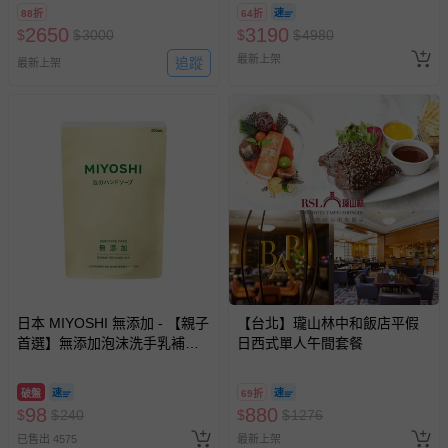
88折
64折
2650
3190
$
$
3000
$
$
4980
最新上架
追蹤
最新上架
日本 MIYOSHI 無添加 - 【親子
【台北】瓏山林中和飯店平假
首選】無添加泡沫洗手乳補充
日西式單人午間套餐
包-300ml
破盤
69折
98
880
$
$
240
$
$
1276
已售出 4575
最新上架