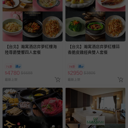
【台北】瀚寓酒店弈夢紅樓海
【台北】瀚寓酒店弈夢紅樓蒜
陸尊爵雙饗四人套餐
香脆皮雞經典雙人套餐
71折
78折
4780
2950
$
$
6688
$
$
3806
最新上架
最新上架