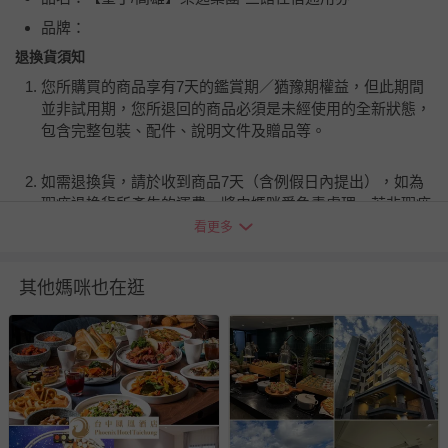
品牌：
退換貨須知
您所購買的商品享有7天的鑑賞期／猶豫期權益，但此期間
並非試用期，您所退回的商品必須是未經使用的全新狀態，
包含完整包裝、配件、說明文件及贈品等。
如需退換貨，請於收到商品7天（含例假日內提出），如為
瑕疵退換貨所產生的運費，將由媽咪愛負責處理，若非瑕疵
退貨，您可至『查詢訂單』>『已出貨』中查詢該筆訂單，
看更多
並點選『我要退貨』即可進行申請。若有相關退貨問題，請
至媽咪愛
LINE@客服ID: @mamilove
我們將依序為您處理
其他媽咪也在逛
與服務，謝謝。
針對滿件折/滿額贈…等活動，如因部份退貨，而該訂單保
留商品未達活動門檻，將以原價計算，活動贈品亦需一併退
回。
部分商品依據消費者保護法的規定，不適用七天鑑賞期/猶