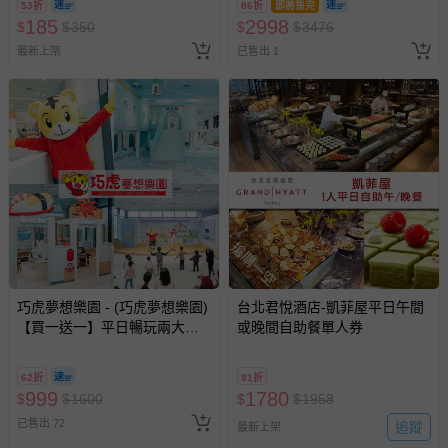
53折
86折
即將售完
185
2998
$
$
350
$
$
3476
最新上架
已售出 1
搶購一空
巧虎夢想樂園 - (巧虎夢想樂園)
台北君悅酒店-凱菲屋平日午間
【買一送一】平日暢玩兩大一
或晚間自助餐單人券
小套票 (正券為電子票券現場兌
換，贈送券現場領取)-效期至
62折
91折
2026/10/16 正券逾期視同現金
999
1780
$
$
1600
$
$
1958
券使用
已售出 72
追蹤
最新上架