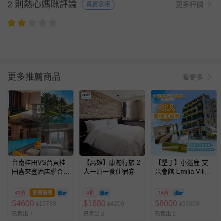
2 則熱心媽咪評論
更多評價
真實承諾
更多推薦商品
看更多
台南桂田VS台東桂
【高雄】康瀚行旅-2
【墾丁】小迷鹿 艾
田喜來登酒店聯合住
人一泊一食住宿券
米會館 Emilia Villa-
宿券
20人獨棟住宿券
43折
即將售完
4折
14折
$
4600
$
1680
$
8000
10780
4200
59000
$
$
$
已售出 7
已售出 2
已售出 2