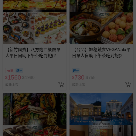
【新竹國賓】八方燴西餐廳單
【台北】旭穗蔬食VEGANala平
人平日自助下午茶吃到飽(2張
日單人自助下午茶吃到飽(2張
組)
組)
79折
1560
730
$
$
1980
$
$
758
最新上架
最新上架