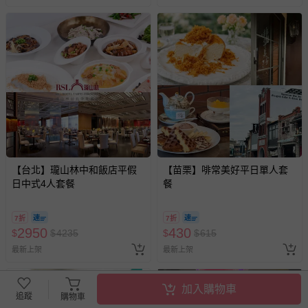
【台北】瓏山林中和飯店平假
【苗栗】啡常美好平日單人套
日中式4人套餐
餐
7折
7折
2950
430
$
$
4235
$
$
615
最新上架
最新上架
加入購物車
追蹤
購物車