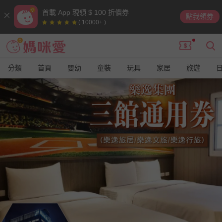
首載 App 現領 $ 100 折價券
點我領券
( 10000+ )
分類
首頁
嬰幼
童裝
玩具
家居
旅遊