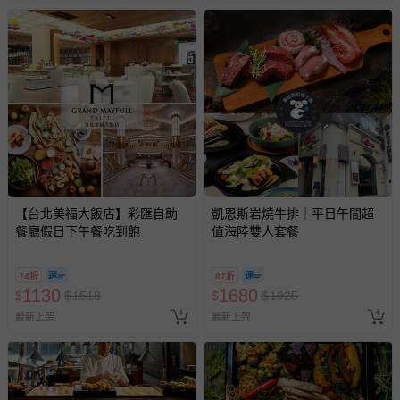
【台北美福大飯店】彩匯自助
凱恩斯岩燒牛排｜平日午間超
餐廳假日下午餐吃到飽
值海陸雙人套餐
74折
87折
1130
1680
$
$
1518
$
$
1925
最新上架
最新上架