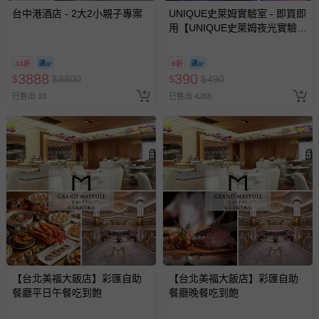
台中港酒店 - 2大2小親子專案
UNIQUE史萊姆實驗室 - 即買即
示字句等說明貼紙、封條者。
用【UNIQUE史萊姆夜光實驗室
國際航空、客運、訂房等服務。
@ 台北科教館 】2026/6/11-
8/30 (電子票券，於展期現場憑
44折
8折
訂單編號兌換，逾期作廢) (大
相關的退換貨辦理流程，可詳見：
退換貨 & 退款問題
3888
390
$
$
8800
$
$
490
人小孩均一價(3歲以上需購票))
已售出 10
已售出 4288
其他常見問題：
運送服務：目前提供的運送僅限台灣本島。如您位於離島地
區，可能會無法配送，或須依據商品需加收離島運費。廠商
亦保留出貨與否的權利。離島、偏遠地區、樓層親送等加價
費用，可能會另需加收。
商品實際的配達日期，可於訂單個人資料內的查詢訂單內，
已出貨通知之訊息為主。
如您收到商品，請依正常流程檢查是否完好，若商品遇瑕疵
情形，您可申請更換新品或退貨，請見：
退貨的辦理流程
。
若您對於會員帳號、商品訂購與資訊、購物流程、付款方
【台北美福大飯店】彩匯自助
【台北美福大飯店】彩匯自助
餐廳平日午餐吃到飽
餐廳晚餐吃到飽
式、折價券與購物金的使用、退貨及商品運送方式等有疑
問，你可詳見：
媽咪愛客服中心
。