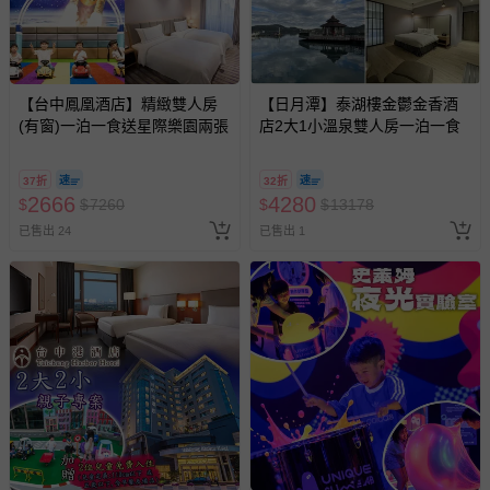
豫期範圍：
易於腐敗、保存期限較短或解約時即將逾期（例如生鮮
商品、食品等）。
客製化商品（例如客製生日書、姓名貼等）。
【台中鳳凰酒店】精緻雙人房
【日月潭】泰湖樓金鬱金香酒
(有窗)一泊一食送星際樂園兩張
報紙、期刊或雜誌（惟書籍如經拆封、使用，則酌收整
店2大1小溫泉雙人房一泊一食
新費用）。
經消費者拆封之影音商品或電腦軟體（例如 DVD、CD
37折
32折
2666
4280
$
$
7260
$
$
13178
等）。
已售出 24
已售出 1
非以有形媒介提供之數位內容或一經提供即為完成之線
上服務，經消費者事先同意始提供（例如線上課程、遊
戲或活動點數等）。
已拆封之以下類型商品：
-個人衛生用品（例如尿布、貼身衣物、泳裝、襪子、地
墊、寢具類等）。
-新生兒親膚衣物（嬰幼兒包巾與背巾、包屁衣、學習
褲、紗布衣等）。
-接觸性孕哺產品（奶嘴、奶瓶、擠乳器、哺乳衣、托腹
帶束縛衣、餐搖椅等）。
-其他原廠盒裝商品封口處已貼上「不可拆封」，或具警