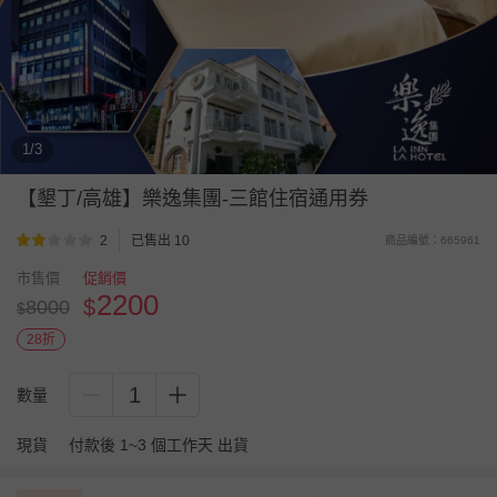
1/3
【墾丁/高雄】樂逸集團-三館住宿通用券
2
已售出 10
商品編號：665961
市售價
促銷價
2200
$
8000
$
28折
1
數量
現貨
付款後 1~3 個工作天 出貨