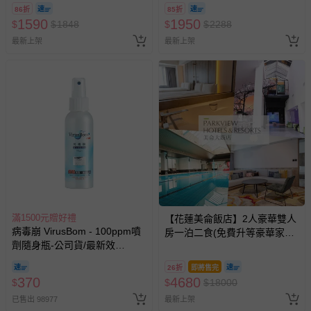
86折
85折
預購商品：預購為海外同步代購，遇缺貨即會通知媽咪並協
1590
1950
$
$
1848
$
$
2288
助取消退款事宜。
最新上架
最新上架
商品如因「價格、組合」等錯誤原因，導致無法安排出貨，
會主動以簡訊及mail通知訂單取消事宜，並將提供適當補
償。
滿1500元贈好禮
【花蓮美侖飯店】2人豪華雙人
病毒崩 VirusBom - 100ppm噴
房一泊二食(免費升等豪華家庭
劑隨身瓶-公司貨/最新效
套房)
期-100ml
26折
即將售完
370
4680
$
$
$
18000
已售出 98977
最新上架