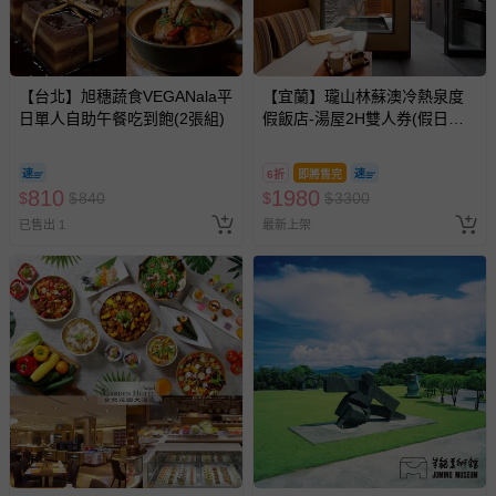
【台北】旭穗蔬食VEGANala平
【宜蘭】瓏山林蘇澳冷熱泉度
日單人自助午餐吃到飽(2張組)
假飯店-湯屋2H雙人券(假日不
加價)
6折
即將售完
810
1980
$
$
840
$
$
3300
已售出 1
最新上架