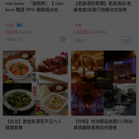
mini boss - 『展期票』【 mini
【老爺酒店集團】老爺酒店/老
boss 職感 RPG 模擬城@信義
爺會館/老爺行旅聯合住宿券
A11 】2026/7/10-8/30 (電子票
券，於展期現場憑訂單編號兌
58折
34折
換，依現場梯次安排入場，逾
699
3680
$
$
1200
$
$
10780
期作廢) (兒童票(2歲以上)贈一
已售出 121
名陪伴成人)
追蹤
已售出 2
搶購一空
【台北】敦煌和漢苑平日六人
【中和】悅池精品旅館2人時尚/
精選套餐
風情麗緻車庫房住宿券