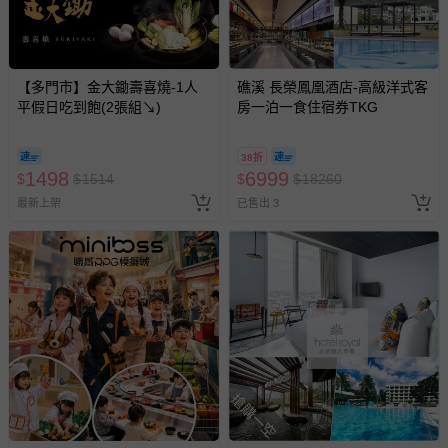
【多門市】金大鋤壽喜燒-1人
礁溪 長榮鳳凰酒店-高級洋式客
平假日吃到飽(2張組↘)
房一泊一食住宿券TKG
38折
1498
6999
$
$
1514
$
$
18260
最新上架
已售出 3
搶購一空