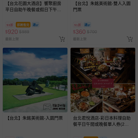
【台北花園大酒店】饗聚廚房
【台北】朱銘美術館-雙人入園
平日自助午晚餐或假日下午茶
門票
吃到飽
93折
即將售完
51折
920
360
$
$
989
$
$
700
最新上架
最新上架
【台北】朱銘美術館-入園門票
台北君悅酒店-彩日本料理自助
餐平日午間或晚餐單人券(2張
組↘)