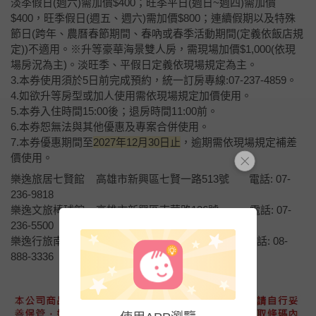
淡季假日(週六)需加價$400；旺季平日(週日~週四)需加價
$400，旺季假日(週五、週六)需加價$800；連續假期以及特殊
節日(跨年、農曆春節期間、春吶或春季活動期間(定義依飯店規
定))不適用。※升等豪華海景雙人房，需現場加價$1,000(依現
場房況為主)。淡旺季、平假日定義依現場規定為主。
3.本券使用須於5日前完成預約，統一訂房專線:07-237-4859。
4.如欲升等房型或加人使用需依現場規定加價使用。
5.本券入住時間15:00後；退房時間11:00前。
6.本券恕無法與其他優惠及專案合併使用。
7.本券優惠期間至
2027年12月30日止
，逾期需依現場規定補差
價使用。
樂逸旅居七賢館 高雄市新興區七賢一路513號 電話: 07-
236-9818
樂逸文旅棒球館 高雄市新興區南華路136號 電話: 07-
236-5500
樂逸行旅南灣館 屏東縣恆春鎮南灣路126巷3號 電話: 08-
888-3336