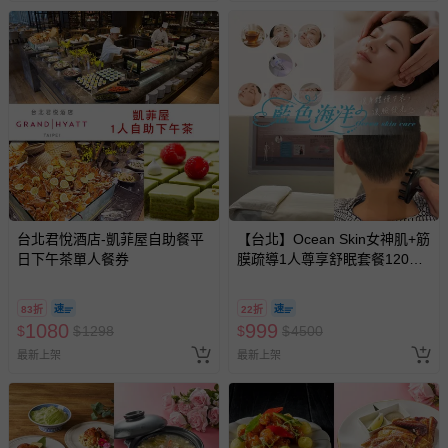
台北君悅酒店-凱菲屋自助餐平
【台北】Ocean Skin女神肌+筋
日下午茶單人餐券
膜疏導1人尊享舒眠套餐120分
鐘
83折
22折
1080
999
$
$
1298
$
$
4500
最新上架
最新上架