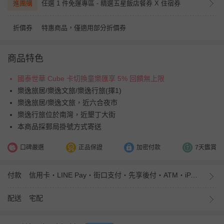
進團購
任選 1 件免運專區 - 精選五星飯店餐券 X 住宿券
折價券
特惠商品，僅適用部分折價券
商品特色
國泰世華 Cube 卡切換童樂匯享 5% 回饋無上限
樂逸旅居/樂逸文旅/樂逸行旅(擇1)
樂逸旅居/樂逸文旅，近六合夜市
樂逸行旅位於南灣，近墾丁大街
本商品採郵局掛號方式寄送
口碑嚴選
正品保證
加密付款
7天鑑賞
付款
信用卡・LINE Pay・街口支付・先享後付・ATM・iPASS MONEY
配送
宅配