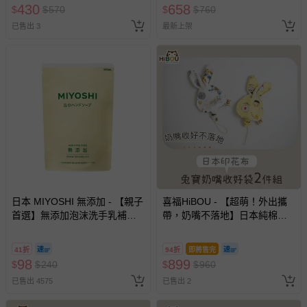
機出貨)
430
658
$
$
570
$
$
760
已售出 3
最新上架
日本 MIYOSHI 無添加 - 【親子
喜福HiBOU - 【超萌！外出攜
首選】無添加泡沫洗手乳補充
帶，奶嘴不落地】日本純棉印
包-300ml
花兔寶奶嘴收好袋2件組-帥氣
小王子
41折
94折
即將售完
98
899
$
$
240
$
$
960
已售出 4575
已售出 2