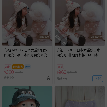
搶購一空
喜福HiBOU - 日本六重紗口水
喜福HiBOU - 日本六重紗口水
圍兜兜_ 吸口水圍兜嬰兒圍兜
圍兜兜3件組好替換_ 吸口水圍
(小鷹喝奶茶)
兜嬰兒圍兜 (小鷹喝奶茶)
76折
即將售完
91折
320
960
$
$
420
$
$
1050
最新上架
追蹤
最新上架