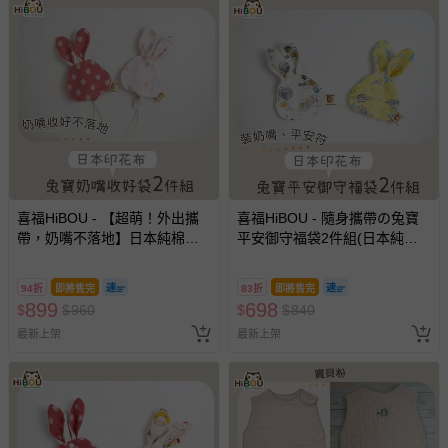
喜福HiBOU - 【超萌！外出攜
喜福HiBOU - 隨身攜帶の兔寶
帶，奶嘴不落地】日本純棉印
平安御守福袋2件組(日本純棉
花兔寶奶嘴收好袋2件組-可愛
印花)-奶嘴收納袋、平安符袋-
小公主
帥氣小王子
94折
即將售完
83折
即將售完
899
698
$
$
960
$
$
840
最新上架
最新上架