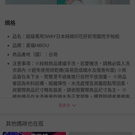
規格
品名：超級萬用3WAY日本純棉印花好好用圍兜手帕組
品牌：喜福HiBOU
商品產地（國）：台灣
注意事項：※純棉商品建議手洗，若要機洗，請務必裝入洗
衣袋內 ※避免使用烘乾機(容易造成縮水及傷害布面) ※商
品皆在未下水、熨整燙平過後進行自然平放測量。 ※商品
會因為布料結構、組織彈性、水洗處理及測量起點等因素，
與實際商品尺寸略有誤差，請依照實際商品尺寸為主。 ※
棉布織品在水洗後會有縮水為正常現象，購買時請考量縮率
尺寸。
看更多
使用方式：※晾乾時請輕輕整理攤開，避免過度拉扯以免變
形 ※請勿高溫清洗與長時間浸泡，避免縮水染色
其他媽咪也在逛
BSMI商品檢驗標識字號：M55352