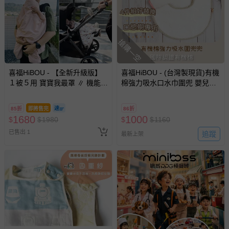
搶購一空
喜福HiBOU - 【全新升級版】
喜福HiBOU - (台灣製現貨)有機
１被５用 寶寶我最罩 ∥ 機能防
棉強力吸水口水巾圍兜 嬰兒圍
風被(抗UV UPF50+ 雙重紗布
兜 (副食品階段口慾期寶寶推
料)-花花粉恐龍
薦)嬰兒用品推薦吃飯圍兜-(藍
85折
即將售完
86折
X2+紅X2)
1680
1000
$
$
1980
$
$
1160
已售出 1
追蹤
最新上架