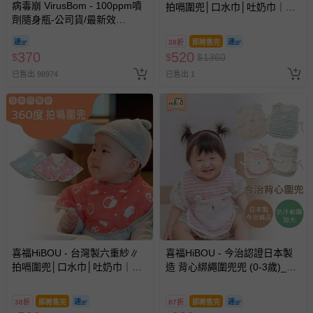
病毒崩 VirusBom - 100ppm噴
拍嗝圍兜│口水巾│吐奶巾｜枕
商品如因「價格、組合」等錯誤原因，導致無法安排出貨，
劑隨身瓶-公司貨/最新效
巾(副食品階段適用)-數字小鷹
會主動以簡訊及mail通知訂單取消事宜，並將提供適當補
期-100ml
藍 (數字小鷹藍)
償。
38折
即將售完
370
520
$
$
$
1360
已售出 98974
已售出 1
喜福HiBOU - 台灣製六重紗∥
喜福HiBOU - 今治認證日本製
拍嗝圍兜│口水巾│吐奶巾｜枕
造 背心綁繩圍兜兜 (0-3歲)_前
巾(副食品階段適用)-平安小蘋
後防髒範圍加大
果 (平安小蘋果)
38折
即將售完
87折
即將售完