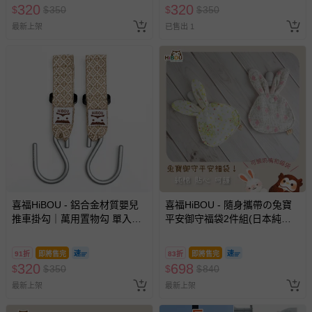
320
320
$
$
350
$
$
350
最新上架
已售出 1
喜福HiBOU - 鋁合金材質嬰兒
喜福HiBOU - 隨身攜帶の兔寶
推車掛勾｜萬用置物勾 單入組-
平安御守福袋2件組(日本純棉
日常掛物、嬰兒推車、戶外露
印花)-奶嘴收納袋、平安符袋-
營-燕麥棕
驚喜男寶款
91折
即將售完
83折
即將售完
320
698
$
$
350
$
$
840
最新上架
最新上架