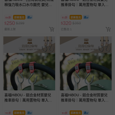
棉強力吸水口水巾圍兜 嬰兒圍
推車掛勾｜萬用置物勾 單入組-
兜 (副食品階段口慾期寶寶推
日常掛物、嬰兒推車、戶外露
薦)嬰兒用品推薦吃飯圍兜-海松
營-石榴紅
84折
即將售完
91折
即將售完
藍
250
320
$
$
299
$
$
350
最新上架
已售出 1
喜福HiBOU - 鋁合金材質嬰兒
喜福HiBOU - 鋁合金材質嬰兒
推車掛勾｜萬用置物勾 單入組-
推車掛勾｜萬用置物勾 單入組-
日常掛物、嬰兒推車、戶外露
日常掛物、嬰兒推車、戶外露
營-芥子卡其
營-海松藍
91折
即將售完
91折
即將售完