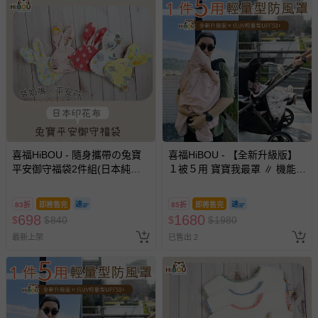
喜福HiBOU - 隨身攜帶の兔寶
喜福HiBOU - 【全新升級版】
平安御守福袋2件組(日本純棉
１被５用 寶寶我最罩 ∥ 機能防
印花)-奶嘴收納袋、平安符袋-
風被(抗UV UPF50+ 雙重紗布
驚喜女寶款
料)灰灰藍恐龍-灰灰藍恐龍
83折
即將售完
85折
即將售完
698
1680
$
$
840
$
$
1980
最新上架
已售出 2