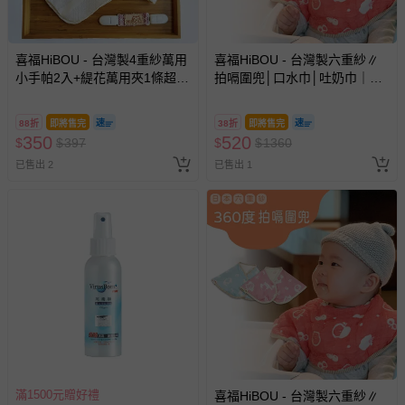
國際航空、客運、訂房等服務。
相關的退換貨辦理流程，可詳見：
退換貨 & 退款問題
喜福HiBOU - 台灣製4重紗萬用
喜福HiBOU - 台灣製六重紗∥
小手帕2入+緹花萬用夾1條超值
拍嗝圍兜│口水巾│吐奶巾｜枕
組 四重紗布巾 紗布手帕推薦
巾(副食品階段適用)-數字小鷹
其他常見問題：
寶寶紗布巾-紫花小鷹手帕+日
粉 (數字小鷹粉)
88折
即將售完
38折
即將售完
運送服務：目前提供的運送僅限台灣本島。如您位於離島地
本專利夾
350
520
$
$
397
$
$
1360
區，可能會無法配送，或須依據商品需加收離島運費。廠商
亦保留出貨與否的權利。離島、偏遠地區、樓層親送等加價
已售出 2
已售出 1
費用，可能會另需加收。
商品實際的配達日期，可於訂單個人資料內的查詢訂單內，
已出貨通知之訊息為主。
如您收到商品，請依正常流程檢查是否完好，若商品遇瑕疵
情形，您可申請更換新品或退貨，請見：
退貨的辦理流程
。
若您對於會員帳號、商品訂購與資訊、購物流程、付款方
式、折價券與購物金的使用、退貨及商品運送方式等有疑
問，你可詳見：
媽咪愛客服中心
。
預購商品：預購為海外同步代購，遇缺貨即會通知媽咪並協
助取消退款事宜。
滿1500元贈好禮
喜福HiBOU - 台灣製六重紗∥