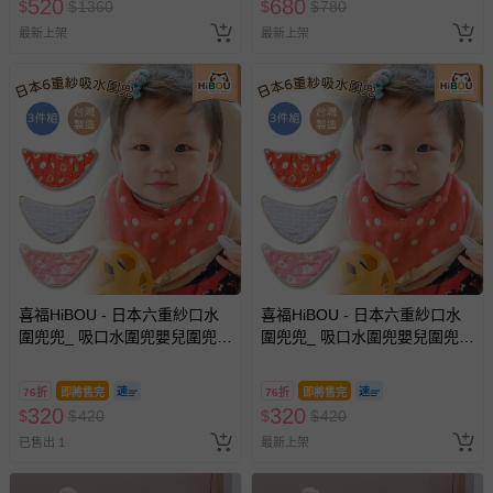
520
680
$
$
1360
$
$
780
最新上架
最新上架
喜福HiBOU - 日本六重紗口水
喜福HiBOU - 日本六重紗口水
圍兜兜_ 吸口水圍兜嬰兒圍兜-
圍兜兜_ 吸口水圍兜嬰兒圍兜-
櫻桃蝴蝶粉 (櫻桃蝴蝶粉)
耀眼紅 (耀眼紅)
76折
即將售完
76折
即將售完
320
320
$
$
420
$
$
420
已售出 1
最新上架