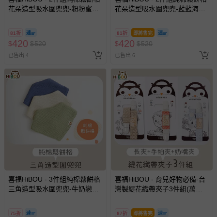
花朵造型吸水圍兜兜-粉粉蜜桃
花朵造型吸水圍兜兜-藍藍海洋
+芝麻糊糊
+巧克豆豆
81折
81折
即將售完
420
420
$
$
520
$
$
520
已售出 4
已售出 6
喜福HiBOU - 3件組純棉鬆餅格
喜福HiBOU - 育兒好物必備-台
三角造型吸水圍兜兜-牛奶戀人
灣製緹花織帶夾子3件組(萬用
+抹茶綠綠+藍莓香香
長夾、手帕夾、奶嘴夾)幼兒園
必備新生兒奶嘴夾推薦 (花色隨
75折
87折
即將售完