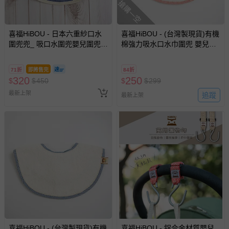
搶購一空
喜福HiBOU - 日本六重紗口水
喜福HiBOU - (台灣製現貨)有機
圍兜兜_ 吸口水圍兜嬰兒圍兜-
棉強力吸水口水巾圍兜 嬰兒圍
好運龍
兜 (副食品階段口慾期寶寶推
薦)嬰兒用品推薦吃飯圍兜-石榴
71折
即將售完
84折
紅
320
250
$
$
450
$
$
299
最新上架
追蹤
最新上架
喜福HiBOU - (台灣製現貨)有機
喜福HiBOU - 鋁合金材質嬰兒