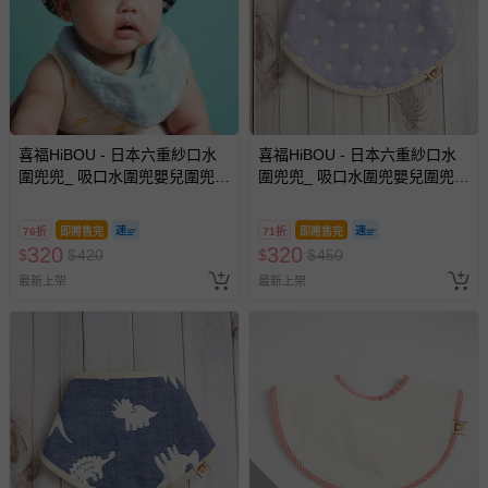
喜福HiBOU - 日本六重紗口水
喜福HiBOU - 日本六重紗口水
圍兜兜_ 吸口水圍兜嬰兒圍兜-
圍兜兜_ 吸口水圍兜嬰兒圍兜-
數字小鷹藍 (數字小鷹藍)
香香紫
76折
即將售完
71折
即將售完
320
320
$
$
420
$
$
450
最新上架
最新上架