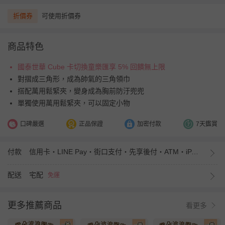
折價券
可使用折價券
商品特色
國泰世華 Cube 卡切換童樂匯享 5% 回饋無上限
對摺成三角形，成為帥氣的三角領巾
搭配萬用鬆緊夾，變身成為胸前防汙兜兜
單獨使用萬用鬆緊夾，可以固定小物
口碑嚴選
正品保證
加密付款
7天鑑賞
付款
信用卡・LINE Pay・街口支付・先享後付・ATM・iPASS MONEY
配送
宅配
免運
更多推薦商品
看更多