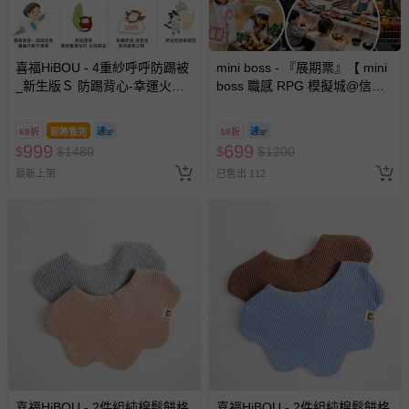
喜福HiBOU - 4重紗呼呼防踢被
mini boss - 『展期票』【 mini
_新生版Ｓ 防踢背心-幸運火車
boss 職感 RPG 模擬城@信義
(新生版)
A11 】2026/7/10-8/30 (電子票
券，於展期現場憑訂單編號兌
68折
即將售完
58折
換，依現場梯次安排入場，逾
999
699
$
$
1480
$
$
1200
期作廢) (兒童票(2歲以上)贈一
最新上架
已售出 112
名陪伴成人)
喜福HiBOU - 2件組純棉鬆餅格
喜福HiBOU - 2件組純棉鬆餅格