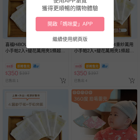
使用APP瀏覽
商品、食品等）。
獲得更順暢的購物體驗
客製化商品（例如客製生日書、姓名貼等）。
報紙、期刊或雜誌（惟書籍如經拆封、使用，則酌收整
開啟「媽咪愛」APP
新費用）。
經消費者拆封之影音商品或電腦軟體（例如 DVD、CD
繼續使用網頁版
等）。
喜福HiBOU - 台灣製4重紗萬用
喜福HiBOU - 台灣製4重紗萬用
小手帕2入+緹花萬用夾1條超值
小手帕2入+緹花萬用夾1條超值
非以有形媒介提供之數位內容或一經提供即為完成之線
組 四重紗布巾 紗布手帕推薦
組 4層紗布巾 紗布手帕推薦
上服務，經消費者事先同意始提供（例如線上課程、遊
寶寶紗布巾-圖騰小鹿手帕+日
寶寶紗布巾-黃花小鷹手帕+日
戲或活動點數等）。
88折
即將售完
88折
即將售完
本專利夾
本專利夾
350
350
$
$
397
$
$
397
已拆封之以下類型商品：
已售出 1
已售出 4
-個人衛生用品（例如尿布、貼身衣物、泳裝、襪子、地
墊、寢具類等）。
-新生兒親膚衣物（嬰幼兒包巾與背巾、包屁衣、學習
褲、紗布衣等）。
-接觸性孕哺產品（奶嘴、奶瓶、擠乳器、哺乳衣、托腹
帶束縛衣、餐搖椅等）。
-其他原廠盒裝商品封口處已貼上「不可拆封」，或具警
示字句等說明貼紙、封條者。