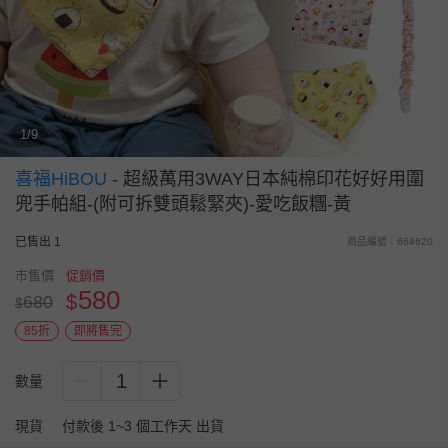
1/9
喜福HiBOU
-
超級萬用3WAY日本純棉印花好好用圍
兜手帕組-(附可拆雙頭鬆緊夾)-愛吃飯糰-黃
已售出 1
商品編號：664620
市售價
促銷價
580
$
680
$
85折
即將售完
1
數量
現貨
付款後 1~3 個工作天 出貨