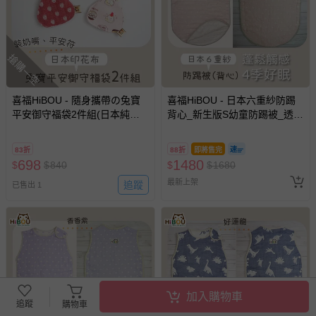
搶購一空
喜福HiBOU - 隨身攜帶の兔寶
喜福HiBOU - 日本六重紗防踢
平安御守福袋2件組(日本純棉
背心_新生版S幼童防踢被_透氣
印花)-奶嘴收納袋、平安符袋-
蓬鬆 (寶貝粉)
可愛小公主
83折
88折
即將售完
698
1480
$
$
840
$
$
1680
最新上架
追蹤
已售出 1
加入購物車
追蹤
購物車