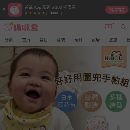
首載 App 現領 $ 100 折價券
點我領券
( 10000+ )
分類
首頁
嬰幼
童裝
玩具
家居
旅遊