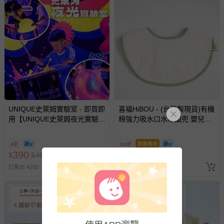
退換貨須知
您所購買的商品享有7天的鑑賞期／猶豫期權益，但此期間
並非試用期，您所退回的商品必須是未經使用的全新狀態，
包含完整包裝、配件、說明文件及贈品等。
如需退換貨，請於收到商品7天（含例假日內提出），如為
瑕疵退換貨所產生的運費，將由媽咪愛負責處理，若非瑕疵
退貨，您可至『查詢訂單』>『已出貨』中查詢該筆訂單，
並點選『我要退貨』即可進行申請。若有相關退貨問題，請
UNIQUE史萊姆實驗室 - 即買即
至媽咪愛
LINE@客服ID: @mamilove
喜福HiBOU - (台灣製現貨)有機
我們將依序為您處理
用【UNIQUE史萊姆夜光實驗室
棉強力吸水口水巾圍兜 嬰兒圍
與服務，謝謝。
@ 台北科教館 】2026/6/11-
兜 (副食品階段口慾期寶寶推
8/30 (電子票券，於展期現場憑
薦)嬰兒用品推薦吃飯圍兜-青草
8折
84折
即將售完
針對滿件折/滿額贈…等活動，如因部份退貨，而該訂單保
訂單編號兌換，逾期作廢) (大
綠
390
250
$
$
490
$
$
299
留商品未達活動門檻，將以原價計算，活動贈品亦需一併退
人小孩均一價(3歲以上需購票))
回。
已售出 4265
最新上架
部分商品依據消費者保護法的規定，不適用七天鑑賞期/猶
豫期範圍：
易於腐敗、保存期限較短或解約時即將逾期（例如生鮮