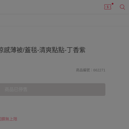
涼感薄被/蓋毯-清爽點點-丁香紫
商品編號：662271
商品已停售
 回饋無上限