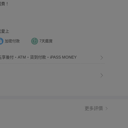
電費！
！
就愛上
加密付款
7天鑑賞
先享後付・ATM・貨到付款・iPASS MONEY
更多評價