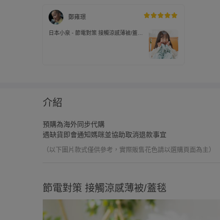
鄭雍璟
日本小泉 - 節電對策 接觸涼感薄被/蓋
毯-花朵銀河-清爽藍 (140x190cm)
介紹
預購為海外同步代購
遇缺貨即會通知媽咪並協助取消退款事宜
（以下圖片款式僅供參考，實際販售花色請以選購頁面為主）
節電對策 接觸涼感薄被/蓋毯