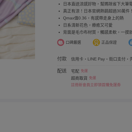
日本直送涼感好物，幫媽咪省下大筆
真正有涼！日本官網熱銷超過30萬件
Qmax值0.36，有感帶走身上的熱
日系清新花色，療癒又可愛
背面是毛巾布材質，觸感柔軟，一摸
口碑嚴選
正品保證
付款
信用卡・LINE Pay・街口支付・
配送
宅配
免運
超商取貨
免運
註冊新會員立即領首購免運券