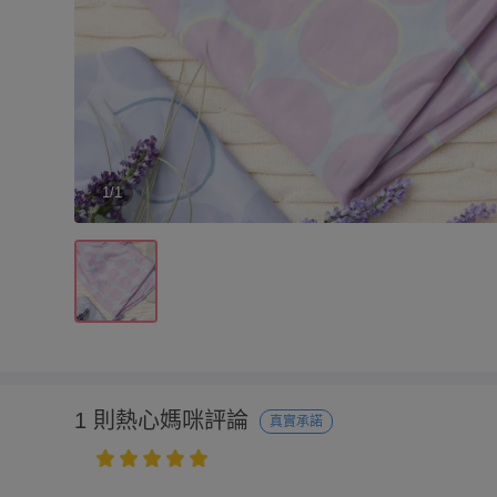
1/1
1 則熱心媽咪評論
真實承諾