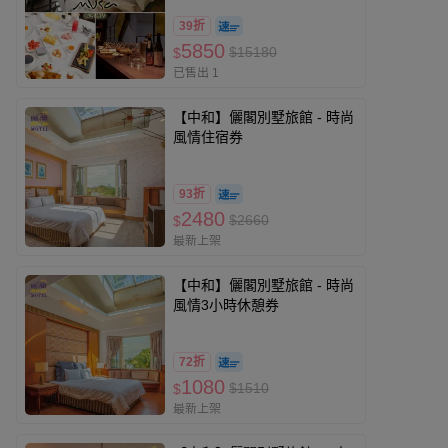
39折
5850
$15180
$
已售出 1
【中和】儷閣別墅旅館 - 時尚
風情住宿券
93折
2480
$2660
$
最新上架
【中和】儷閣別墅旅館 - 時尚
風情3小時休憩券
72折
1080
$1510
$
最新上架