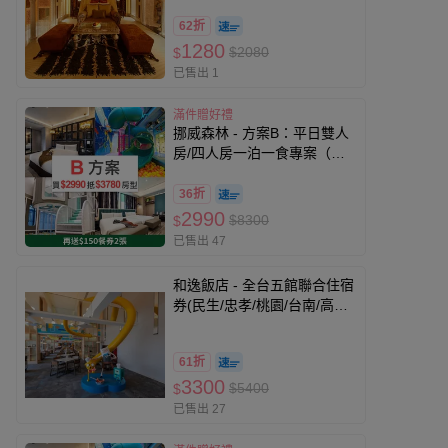
62折
1280
$2080
$
已售出 1
滿件贈好禮
挪威森林 - 方案B：平日雙人
房/四人房一泊一食專案（可
免費入住3780元以內房間）
（贈兩張『價值$150』餐券,
36折
贈品效期至27/5/20）-無使用
2990
$8300
$
期限
已售出 47
和逸飯店 - 全台五館聯合住宿
券(民生/忠孝/桃園/台南/高
雄)-優惠期限至2026-9-30
61折
3300
$5400
$
已售出 27