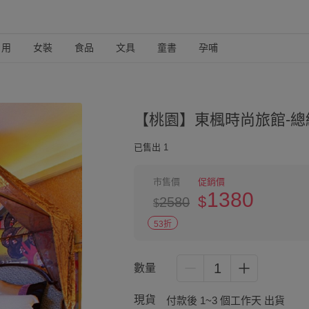
日用
女裝
食品
文具
童書
孕哺
【桃園】東楓時尚旅館-總
已售出 1
市售價
促銷價
1380
$
2580
$
53折
1
數量
現貨
付款後 1~3 個工作天 出貨