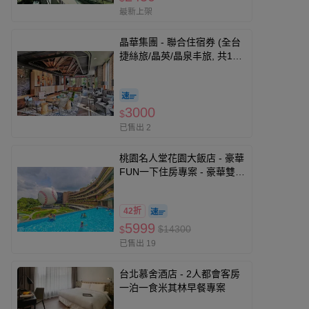
最新上架
晶華集團 - 聯合住宿券 (全台
捷絲旅/晶英/晶泉丰旅, 共13
館通用)-優惠期限至2026-11-
30
3000
$
已售出 2
桃園名人堂花園大飯店 - 豪華
FUN一下住房專案 - 豪華雙人
房住宿券-優惠期限至2026-
11-30
42折
5999
$14300
$
已售出 19
台北慕舍酒店 - 2人都會客房
一泊一食米其林早餐專案