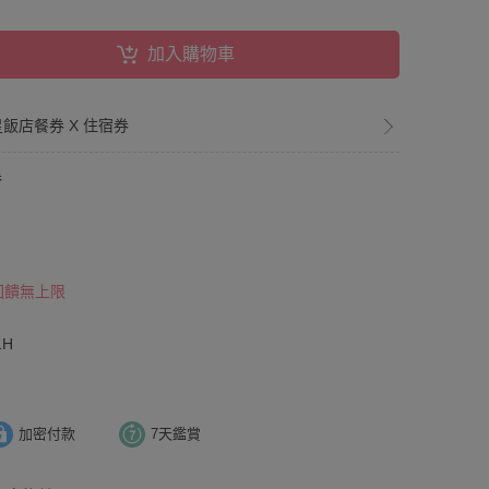
加入購物車
星飯店餐券 X 住宿券
券
 回饋無上限
1H
加密付款
7天鑑賞