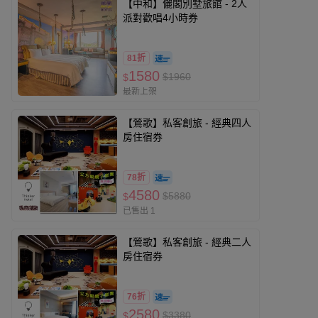
【中和】儷閣別墅旅館 - 2人
派對歡唱4小時券
81折
1580
$1960
$
最新上架
【鶯歌】私客創旅 - 經典四人
房住宿券
78折
4580
$5880
$
已售出 1
【鶯歌】私客創旅 - 經典二人
房住宿券
76折
2580
$3380
$