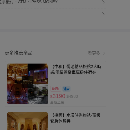
享後付・ATM・iPASS MONEY
更多推薦商品
看更多
【中和】悅池精品旅館2人時
尚/風情麗緻車庫房住宿券
64折
3190
$4980
$
最新上架
【桃園】水漾時尚旅館-頂級
套房休憩券