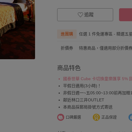
追蹤
進團購
任選 1 件免運專區 - 精選五
折價券
特惠商品，僅適用部分折價
商品特色
國泰世華 Cube 卡切換童樂匯享 5%
平假日適用(3小時)！
非假日週一~五05:00~13:00前再加贈
鄰近林口三井OUTLET
本商品採郵局掛號方式寄送
口碑嚴選
正品保證