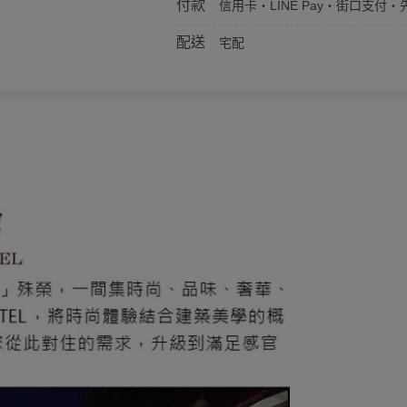
付款
信用卡・LINE Pay・街口支付・先
配送
宅配