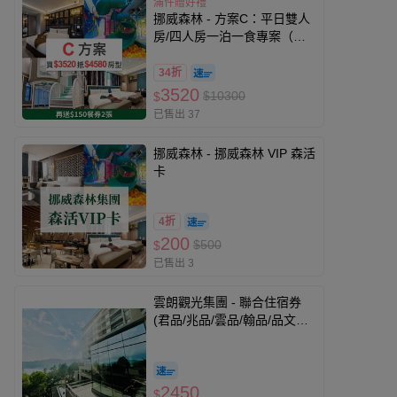
滿件贈好禮
挪威森林 - 方案C：平日雙人
房/四人房一泊一食專案（可
免費入住4580元以內房間）
（贈兩張『價值$150』餐券,
34折
贈品效期至27/5/20）-無使用
3520
$10300
$
期限
已售出 37
挪威森林 - 挪威森林 VIP 森活
卡
4折
200
$500
$
已售出 3
雲朗觀光集團 - 聯合住宿券
(君品/兆品/雲品/翰品/品文旅/
寶桑町屋/蘇卡利漫活)-優惠期
限至2026-10-31
2450
$