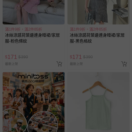
滿1件9折，滿2件85折
滿1件9折，滿2件85折
冰絲涼感荷葉邊連身睡裙/家居
冰絲涼感荷葉邊連身睡裙/家居
服-粉色條紋
服-黑色格紋
171
171
$
$
390
$
$
390
最新上架
最新上架