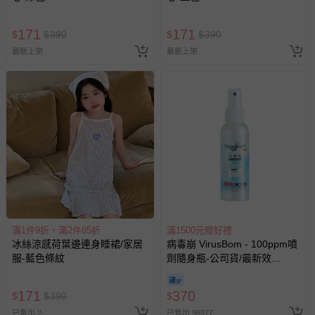
171
171
$
$
390
$
$
390
最新上架
最新上架
滿1件9折，滿2件85折
滿1500元贈好禮
冰絲涼感荷葉邊連身睡裙/家居
病毒崩 VirusBom - 100ppm噴
服-藍色條紋
劑隨身瓶-公司貨/最新效
期-100ml
171
370
$
$
390
$
已售出 2
已售出 98977