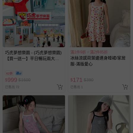
滿1件9折，滿2件85折
巧虎夢想樂園 - (巧虎夢想樂園)
冰絲涼感荷葉邊連身睡裙/家居
【買一送一】平日暢玩兩大一
服-滿版愛心
小套票 (正券為電子票券現場兌
換，贈送券現場領取)-效期至
62折
2026/10/16 正券逾期視同現金
999
171
$
$
1600
$
$
390
券使用
已售出 72
已售出 1