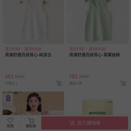
滿1件9折，滿2件85折
滿1件9折，滿2件85折
高彈舒適百搭背心-純潔白
高彈舒適百搭背心-莫蘭迪綠
81
81
$
$
290
$
$
290
已售出 1
最新上架
加入購物車
追蹤
購物車