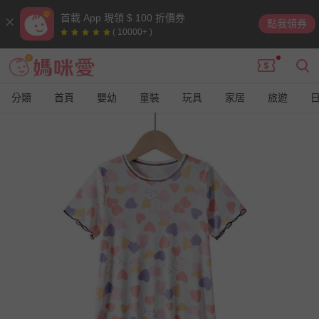
首載 App 現領 $ 100 折價券
點我領券
( 10000+ )
分類
首頁
嬰幼
童裝
玩具
家居
旅遊