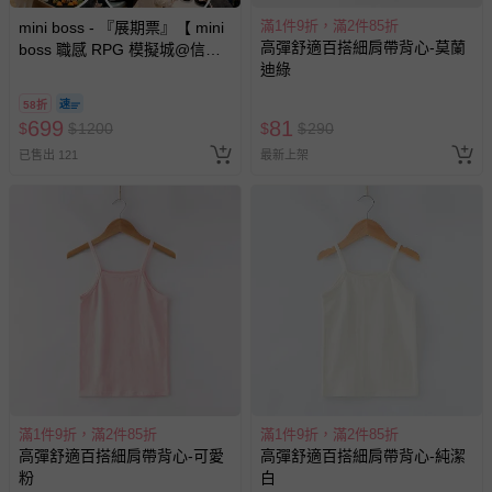
滿1件9折，滿2件85折
mini boss - 『展期票』【 mini
高彈舒適百搭細肩帶背心-莫蘭
boss 職感 RPG 模擬城@信義
迪綠
A11 】2026/7/10-8/30 (電子票
券，於展期現場憑訂單編號兌
58折
換，依現場梯次安排入場，逾
699
81
$
$
1200
$
$
290
期作廢) (兒童票(2歲以上)贈一
已售出 121
最新上架
名陪伴成人)
滿1件9折，滿2件85折
滿1件9折，滿2件85折
高彈舒適百搭細肩帶背心-可愛
高彈舒適百搭細肩帶背心-純潔
粉
白