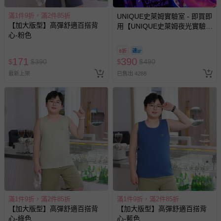
情形，您可申請更換新品或退貨，請見：
退貨的辦理流程
。
滿1件9折，滿2件85折
UNIQUE史萊姆實驗室 - 即買即
若您對於會員帳號、商品訂購與資訊、購物流程、付款方
【加大版型】高彈舒適百搭背
用【UNIQUE史萊姆夜光實驗室
式、折價券與購物金的使用、退貨及商品運送方式等有疑
心-粉色
@ 台北科教館 】2026/6/11-
問，你可詳見：
媽咪愛客服中心
。
8/30 (電子票券，於展期現場憑
8折
預購商品：預購為海外同步代購，遇缺貨即會通知媽咪並協
訂單編號兌換，逾期作廢) (大
171
390
$
$
390
$
$
490
助取消退款事宜。
人小孩均一價(3歲以上需購票))
最新上架
已售出 4288
商品如因「價格、組合」等錯誤原因，導致無法安排出貨，
會主動以簡訊及mail通知訂單取消事宜，並將提供適當補
償。
滿1件9折，滿2件85折
滿1件9折，滿2件85折
【加大版型】高彈舒適百搭背
【加大版型】高彈舒適百搭背
心-綠色
心-藍色