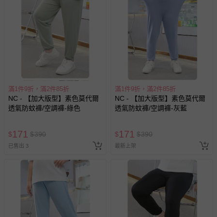
留商品未達活動門檻，將以原價計算，活動贈品亦需一併退
回。
部分商品依據消費者保護法的規定，不適用七天鑑賞期/猶
豫期範圍：
易於腐敗、保存期限較短或解約時即將逾期（例如生鮮
商品、食品等）。
客製化商品（例如客製生日書、姓名貼等）。
滿1件9折，滿2件85折
滿1件9折，滿2件85折
NC - 【加大版型】素色莫代爾
NC - 【加大版型】素色莫代爾
報紙、期刊或雜誌（惟書籍如經拆封、使用，則酌收整
透氣防蚊褲/空調褲-綠色
透氣防蚊褲/空調褲-灰藍
新費用）。
經消費者拆封之影音商品或電腦軟體（例如 DVD、CD
171
171
$
$
390
$
$
390
等）。
已售出 3
最新上架
非以有形媒介提供之數位內容或一經提供即為完成之線
上服務，經消費者事先同意始提供（例如線上課程、遊
戲或活動點數等）。
已拆封之以下類型商品：
-個人衛生用品（例如尿布、貼身衣物、泳裝、襪子、地
墊、寢具類等）。