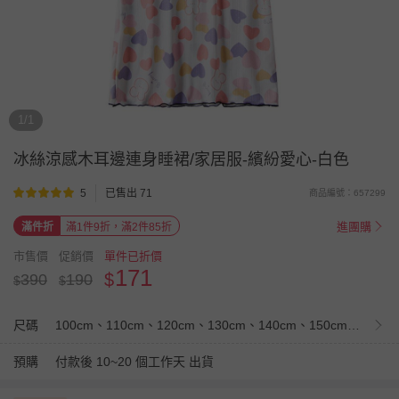
1/1
冰絲涼感木耳邊連身睡裙/家居服-繽紛愛心-白色
5
已售出 71
商品編號：657299
進團購
滿件折
滿1件9折，滿2件85折
市售價
促銷價
單件已折價
171
$
390
190
$
$
尺碼
100cm、110cm、120cm、130cm、140cm、150cm、160cm
預購
付款後 10~20 個工作天 出貨