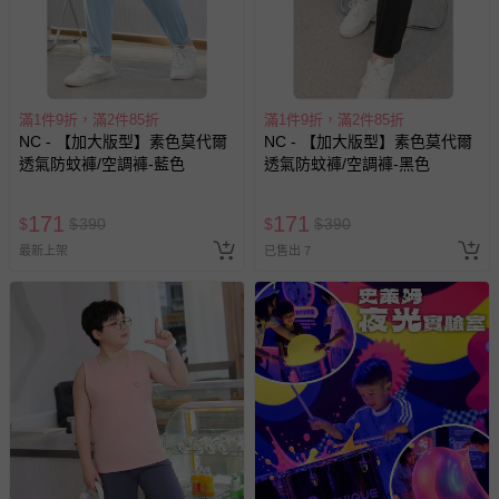
-新生兒親膚衣物（嬰幼兒包巾與背巾、包屁衣、學習
褲、紗布衣等）。
-接觸性孕哺產品（奶嘴、奶瓶、擠乳器、哺乳衣、托腹
帶束縛衣、餐搖椅等）。
-其他原廠盒裝商品封口處已貼上「不可拆封」，或具警
滿1件9折，滿2件85折
滿1件9折，滿2件85折
示字句等說明貼紙、封條者。
NC - 【加大版型】素色莫代爾
NC - 【加大版型】素色莫代爾
國際航空、客運、訂房等服務。
透氣防蚊褲/空調褲-藍色
透氣防蚊褲/空調褲-黑色
相關的退換貨辦理流程，可詳見：
退換貨 & 退款問題
171
171
$
$
390
$
$
390
最新上架
已售出 7
其他常見問題：
運送服務：目前提供的運送僅限台灣本島。如您位於離島地
區，可能會無法配送，或須依據商品需加收離島運費。廠商
亦保留出貨與否的權利。離島、偏遠地區、樓層親送等加價
費用，可能會另需加收。
商品實際的配達日期，可於訂單個人資料內的查詢訂單內，
已出貨通知之訊息為主。
如您收到商品，請依正常流程檢查是否完好，若商品遇瑕疵