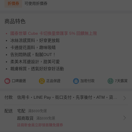
折價券
可使用折價券
商品特色
國泰世華 Cube 卡切換童樂匯享 5% 回饋無上限
冰絲涼感質料，好穿更放鬆
卡通提花面料，趣味吸睛
告別悶熱感，黏膩OUT！
柔美木耳邊設計，甜美可愛
親膚棉質，透氣好好穿好活動
口碑嚴選
正品保證
加密付款
7天鑑賞
付款
信用卡・LINE Pay・街口支付・先享後付・ATM・貨到付款・iPASS MONEY
配送
宅配
滿$699免運
超商取貨
滿$699免運
註冊新會員立即領首購免運券