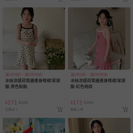
滿1件9折，滿2件85折
滿1件9折，滿2件85折
冰絲涼感荷葉邊連身睡裙/家居
冰絲涼感荷葉邊連身睡裙/家居
服-黑色點點
服-紅色格紋
171
171
$
$
390
$
$
390
已售出 1
最新上架