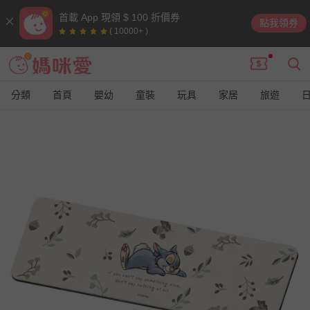
首載 App 現領 $ 100 折價券
點我領券
( 10000+ )
分類
首頁
嬰幼
童裝
玩具
家居
旅遊