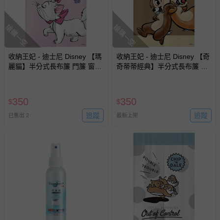
搶購一空
搶購一空
收納王妃 - 迪士尼 Disney 【瑪
收納王妃 - 迪士尼 Disney 【奇
麗貓】半分式長布簾 門簾 窗簾
奇蒂蒂經典】半分式長布簾 門
85x140cm
簾 窗簾85x140cm
350
350
$
$
追蹤
追蹤
已售出 2
最新上架