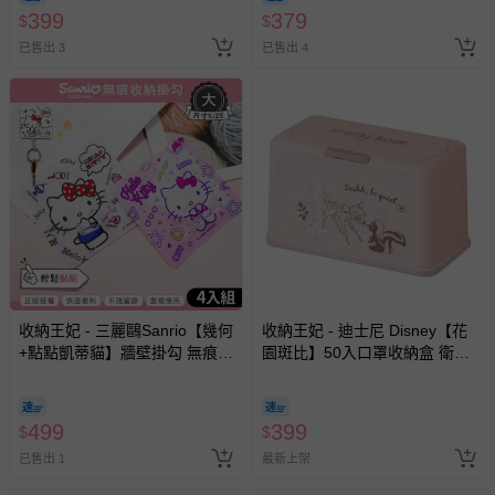
399
379
$
$
已售出 3
已售出 4
收納王妃 - 三麗鷗Sanrio【幾何
收納王妃 - 迪士尼 Disney【花
+點點凱蒂貓】牆壁掛勾 無痕掛
園斑比】50入口罩收納盒 衛生
鉤 吊掛 四入組10X10CM
紙盒 濕紙巾盒 塑膠收納 內建彈
簧自動向上
499
399
$
$
已售出 1
最新上架