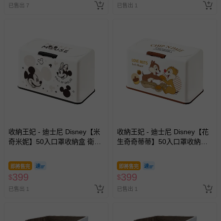
已售出 7
已售出 1
針對滿件折/滿額贈…等活動，如因部份退貨，而該訂單保
留商品未達活動門檻，將以原價計算，活動贈品亦需一併退
回。
部分商品依據消費者保護法的規定，不適用七天鑑賞期/猶
豫期範圍：
易於腐敗、保存期限較短或解約時即將逾期（例如生鮮
商品、食品等）。
客製化商品（例如客製生日書、姓名貼等）。
報紙、期刊或雜誌（惟書籍如經拆封、使用，則酌收整
新費用）。
收納王妃 - 迪士尼 Disney【米
收納王妃 - 迪士尼 Disney【花
奇米妮】50入口罩收納盒 衛生
生奇奇蒂蒂】50入口罩收納盒
經消費者拆封之影音商品或電腦軟體（例如 DVD、CD
紙盒 濕紙巾盒 塑膠收納 內建彈
衛生紙盒 濕紙巾盒 塑膠收納 內
等）。
簧自動向上
建彈簧自動向上
即將售完
即將售完
非以有形媒介提供之數位內容或一經提供即為完成之線
399
399
$
$
上服務，經消費者事先同意始提供（例如線上課程、遊
已售出 1
已售出 1
戲或活動點數等）。
已拆封之以下類型商品：
-個人衛生用品（例如尿布、貼身衣物、泳裝、襪子、地