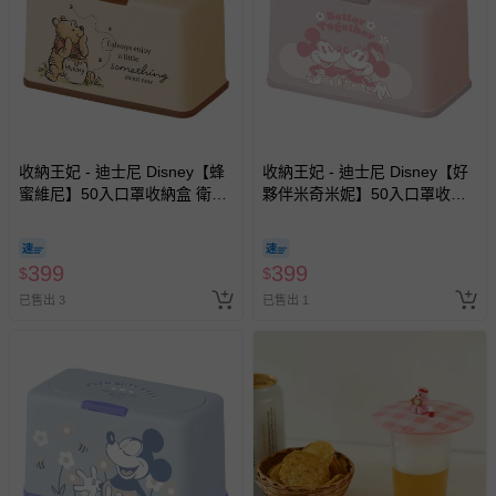
收納王妃 - 迪士尼 Disney【蜂
收納王妃 - 迪士尼 Disney【好
蜜維尼】50入口罩收納盒 衛生
夥伴米奇米妮】50入口罩收納
紙盒 濕紙巾盒 塑膠收納 內建彈
盒 衛生紙盒 濕紙巾盒 塑膠收納
簧自動向上
內建彈簧自動向上
399
399
$
$
已售出 3
已售出 1