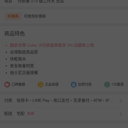
現貨
付款後 1~3 個工作天 出貨
折價券
可使用折價券
商品特色
國泰世華 Cube 卡切換童樂匯享 5% 回饋無上限
台灣製造高品質
快乾吸水
安全無毒材質
迪士尼正版授權
口碑嚴選
正品保證
加密付款
7天鑑賞
付款
信用卡・LINE Pay・街口支付・先享後付・ATM・iPASS MONEY
配送
宅配
免運