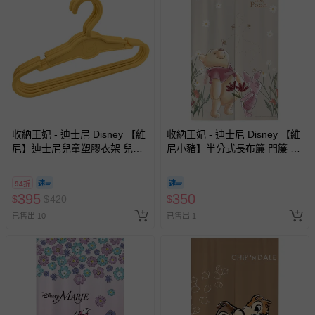
收納王妃 - 迪士尼 Disney 【維
收納王妃 - 迪士尼 Disney 【維
尼】迪士尼兒童塑膠衣架 兒童
尼小豬】半分式長布簾 門簾 窗
衣架 無痕衣架-25支
簾85x140cm
94折
395
350
$
$
420
$
已售出 10
已售出 1