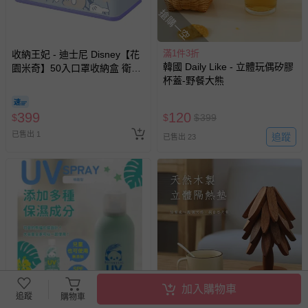
搶購一空
滿1件3折
收納王妃 - 迪士尼 Disney【花
韓國 Daily Like - 立體玩偶矽膠
園米奇】50入口罩收納盒 衛生
杯蓋-野餐大熊
紙盒 濕紙巾盒 塑膠收納 內建彈
簧自動向上
399
120
$
$
$
399
已售出 1
追蹤
已售出 23
加入購物車
追蹤
購物車