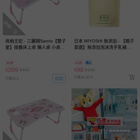
搶購一空
收納王妃 - 三麗鷗Sanrio【雙子
日本 MIYOSHI 無添加 - 【親子
星】摺疊床上桌 懶人桌 小桌子
首選】無添加泡沫洗手乳補充
附杯架 摺疊桌
包-300ml
89折
41折
399
98
$
$
450
$
$
240
已售出 4575
追蹤
已售出 2