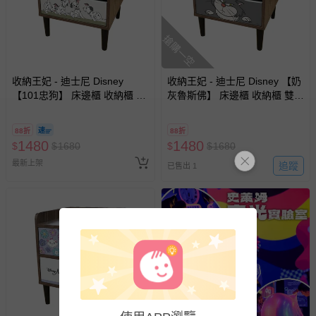
如您收到商品，請依正常流程檢查是否完好，若商品遇瑕疵
情形，您可申請更換新品或退貨，請見：
退貨的辦理流程
。
搶購一空
若您對於會員帳號、商品訂購與資訊、購物流程、付款方
式、折價券與購物金的使用、退貨及商品運送方式等有疑
問，你可詳見：
媽咪愛客服中心
。
收納王妃 - 迪士尼 Disney
收納王妃 - 迪士尼 Disney 【奶
【101忠狗】 床邊櫃 收納櫃 雙
灰魯斯佛】 床邊櫃 收納櫃 雙層
預購商品：預購為海外同步代購，遇缺貨即會通知媽咪並協
層櫃 床頭櫃
櫃 床頭櫃
助取消退款事宜。
88折
88折
商品如因「價格、組合」等錯誤原因，導致無法安排出貨，
1480
1480
$
$
1680
$
$
1680
會主動以簡訊及mail通知訂單取消事宜，並將提供適當補
最新上架
追蹤
償。
已售出 1