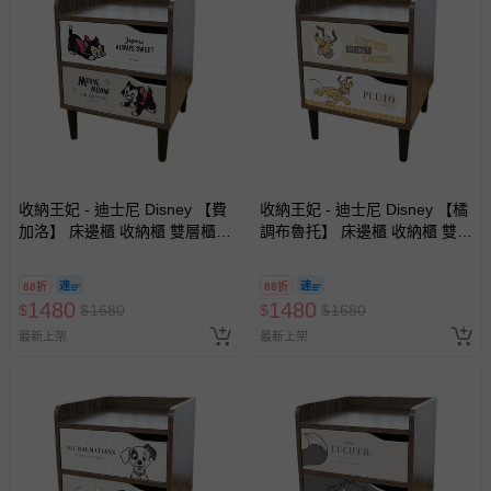
墊、寢具類等）。
-新生兒親膚衣物（嬰幼兒包巾與背巾、包屁衣、學習
褲、紗布衣等）。
-接觸性孕哺產品（奶嘴、奶瓶、擠乳器、哺乳衣、托腹
帶束縛衣、餐搖椅等）。
-其他原廠盒裝商品封口處已貼上「不可拆封」，或具警
示字句等說明貼紙、封條者。
國際航空、客運、訂房等服務。
收納王妃 - 迪士尼 Disney 【費
收納王妃 - 迪士尼 Disney 【橘
加洛】 床邊櫃 收納櫃 雙層櫃
調布魯托】 床邊櫃 收納櫃 雙層
相關的退換貨辦理流程，可詳見：
退換貨 & 退款問題
床頭櫃
櫃 床頭櫃
88折
88折
1480
1480
$
$
1680
$
$
1680
其他常見問題：
最新上架
最新上架
運送服務：目前提供的運送僅限台灣本島。如您位於離島地
區，可能會無法配送，或須依據商品需加收離島運費。廠商
亦保留出貨與否的權利。離島、偏遠地區、樓層親送等加價
費用，可能會另需加收。
商品實際的配達日期，可於訂單個人資料內的查詢訂單內，
已出貨通知之訊息為主。