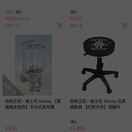
A11 】2026/7/10-8/30 (電子票
簾85x140cm
券，於展期現場憑訂單編號兌
58折
換，依現場梯次安排入場，逾
699
350
$
$
1200
$
期作廢) (兒童票(2歲以上)贈一
已售出 112
最新上架
名陪伴成人)
搶購一空
收納王妃 - 迪士尼 Disney 【夏
收納王妃 - 迪士尼 Disney 玩具
威夷史迪奇】半分式長布簾 門
總動員 【巴斯光年】滾輪升降
簾 窗簾85x140cm
椅 滾輪圓椅 美容椅 工作椅
350
1380
$
$