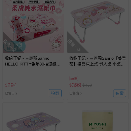
搶購一空
搶購一空
收納王妃 - 三麗鷗Sanrio
收納王妃 - 三麗鷗Sanrio【美樂
HELLO KITTY兔年80抽濕紙巾
蒂】摺疊床上桌 懶人桌 小桌子
紙巾 純水濕紙巾-六入組
附杯架 摺疊桌
89折
294
399
$
$
$
450
追蹤
追蹤
已售出 2
已售出 5