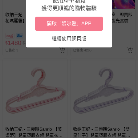
使用APP瀏覽
獲得更順暢的購物體驗
收納王妃 - 迪士尼 Disney 【小
UNIQUE史萊姆實驗室 - 即買即
花瑪麗貓】 床邊櫃 收納櫃 雙層
用【UNIQUE史萊姆夜光實驗室
開啟「媽咪愛」APP
櫃 床頭櫃
@ 台北科教館 】2026/6/11-
8/30 (電子票券，於展期現場憑
88折
8折
繼續使用網頁版
訂單編號兌換，逾期作廢) (大
1480
390
$
$
1680
$
$
490
人小孩均一價(3歲以上需購票))
已售出 3
已售出 4265
收納王妃 - 三麗鷗Sanrio 【美
收納王妃 - 三麗鷗Sanrio 【雙
樂蒂】兒童塑膠衣架 兒童衣架
星仙子】兒童塑膠衣架 兒童衣