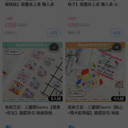
蝴蝶結】摺疊床上桌 懶人桌 小
格子】摺疊床上桌 懶人桌 小桌
桌子 附杯架 摺疊桌
子 附杯架 摺疊桌
89折
89折
399
399
$
$
450
$
$
450
追蹤
追蹤
已售出 1
最新上架
收納王妃 - 三麗鷗Sanrio【蘋果
收納王妃 - 三麗鷗Sanrio【點心
+好友】牆壁掛勾 無痕掛鉤 吊
+積木凱蒂貓】牆壁掛勾 無痕掛
掛 八入組4.7x4.7CM
鉤 吊掛 四入組6.9X6.9CM