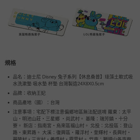
規格
品名：迪士尼 Disney 兔子系列【休息桑普】珪藻土軟式吸
水洗漱墊 吸水墊 杯墊 台灣製造24X8X0.5cm
品牌：收納王妃
商品產地（國）：台灣
注意事項：宅配下標注意偏鄉地區無法配送唷 羅東：太平
山‧明池山莊‧三星鄉 ‧尚武村。 基隆：瑞芳鎮‧十分
寮。 新店：指南宮‧烏來區福山村。 北投：北投區：登山
路‧東昇路。 大溪：復興區‧羅浮村‧奎輝村‧長興村‧
華陵村‧三光村‧義盛村‧霞雲村。 竹南：獅頭山各寺廟