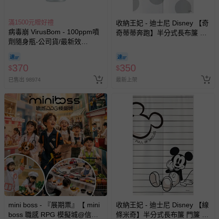
滿1500元贈好禮
收納王妃 - 迪士尼 Disney 【奇
病毒崩 VirusBom - 100ppm噴
奇蒂蒂奔跑】半分式長布簾 門
劑隨身瓶-公司貨/最新效
簾 窗簾85x140cm
期-100ml
370
350
$
$
已售出 98974
最新上架
mini boss - 『展期票』【 mini
收納王妃 - 迪士尼 Disney 【線
boss 職感 RPG 模擬城@信義
條米奇】半分式長布簾 門簾 窗