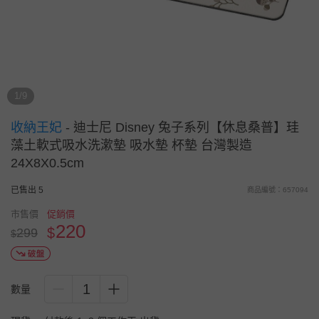
1/9
收納王妃
-
迪士尼 Disney 兔子系列【休息桑普】珪
藻土軟式吸水洗漱墊 吸水墊 杯墊 台灣製造
24X8X0.5cm
已售出 5
商品編號：657094
市售價
促銷價
220
$
299
$
1
數量