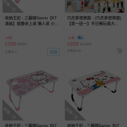
搶購一空
收納王妃 - 三麗鷗Sanrio【KT
巧虎夢想樂園 - (巧虎夢想樂園)
滿版】摺疊床上桌 懶人桌 小桌
【買一送一】平日暢玩兩大一
子 附杯架 摺疊桌
小套票 (正券為電子票券現場兌
換，贈送券現場領取)-效期至
89折
62折
2026/10/16 正券逾期視同現金
399
999
$
$
450
$
$
1600
券使用
已售出 48
追蹤
已售出 1
搶購一空
搶購一空
收納王妃 - 三麗鷗Sanrio【KT
收納王妃 - 三麗鷗Sanrio【KT