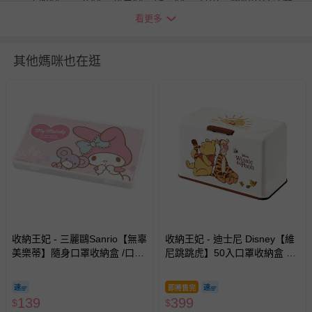
(獅頭山風景區) 南投：芬園鄉‧大竹村‧中寮鄉‧永平村。
看更多
埔里：仁愛鄉‧南興村‧眉溪村‧南興村‧翠華村‧翠巒
村‧華岡。 歸仁：那馬夏鄉(三民鄉) 屏東：霧台鄉‧三地
門鄉‧大肚村‧德文村‧達來村。 台東：延平鄉‧綠島
其他媽咪也在逛
鄉‧蘭嶼鄉‧海瑞鄉‧利稻村‧霧鹿村。 花蓮：秀林鄉‧
奇萊‧龍澗‧盤石‧檜林‧關原‧西寶‧文山‧新白楊‧碧
緣‧中橫公路沿線。 外島皆無配送：澎湖、金門、馬祖
退換貨須知
您所購買的商品享有7天的鑑賞期／猶豫期權益，但此期間
並非試用期，您所退回的商品必須是未經使用的全新狀態，
包含完整包裝、配件、說明文件及贈品等。
如需退換貨，請於收到商品7天（含例假日內提出），如為
瑕疵退換貨所產生的運費，將由媽咪愛負責處理，若非瑕疵
收納王妃 - 三麗鷗Sanrio【無辜
收納王妃 - 迪士尼 Disney【維
退貨，您可至『查詢訂單』>『已出貨』中查詢該筆訂單，
美樂蒂】隨身口罩收納盒 /口罩
尼跳跳虎】50入口罩收納盒 衛
並點選『我要退貨』即可進行申請。若有相關退貨問題，請
盒/置物盒/零錢盒/鉛筆盒
生紙盒 濕紙巾盒 塑膠收納 內建
至媽咪愛
LINE@客服ID: @mamilove
我們將依序為您處理
彈簧自動向上
與服務，謝謝。
即將售完
139
399
$
$