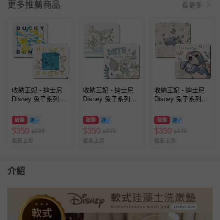
更多推薦商品
看更多
收納王妃 - 迪士尼
收納王妃 - 迪士尼
收納王妃 - 迪士尼
Disney 兔子系列
Disney 兔子系列
Disney 兔子系列
【方形黃藍鴨霸兔崽
【方形喇叭白兔】珪
【方形休息桑普】珪
子】珪藻土軟式吸水
藻土軟式吸水杯墊
藻土軟式吸水杯墊
破盤
破盤
破盤
杯墊 吸水墊 台灣製
吸水墊 台灣製造二
吸水墊 台灣製造二
$
350
$
350
$
350
399
399
399
$
$
$
造二入組
入組10X10X0.5cm
入組10X10X0.5cm
最新上架
最新上架
最新上架
10X10X0.5cm
介紹