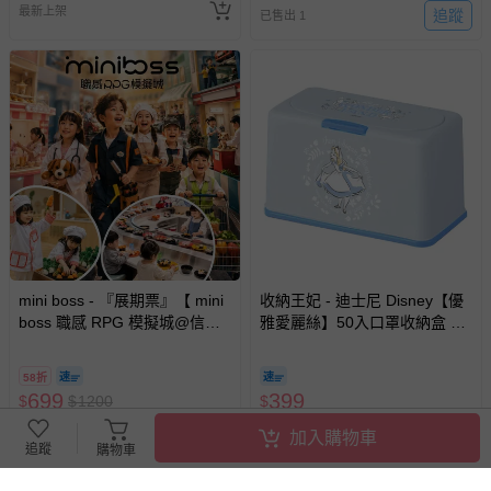
最新上架
追蹤
已售出 1
mini boss - 『展期票』【 mini
收納王妃 - 迪士尼 Disney【優
boss 職感 RPG 模擬城@信義
雅愛麗絲】50入口罩收納盒 衛
A11 】2026/7/10-8/30 (電子票
生紙盒 濕紙巾盒 塑膠收納 內建
券，於展期現場憑訂單編號兌
彈簧自動向上
58折
換，依現場梯次安排入場，逾
699
399
$
$
1200
$
期作廢) (兒童票(2歲以上)贈一
已售出 112
已售出 1
名陪伴成人)
加入購物車
追蹤
購物車