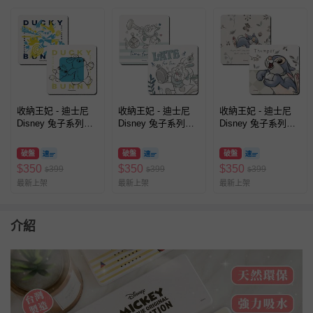
收納王妃 - 迪士尼
收納王妃 - 迪士尼
收納王妃 - 迪士尼
Disney 兔子系列
Disney 兔子系列
Disney 兔子系列
【方形黃藍鴨霸兔崽
【方形喇叭白兔】珪
【方形休息桑普】珪
子】珪藻土軟式吸水
藻土軟式吸水杯墊
藻土軟式吸水杯墊
破盤
破盤
破盤
杯墊 吸水墊 台灣製
吸水墊 台灣製造二
吸水墊 台灣製造二
$
350
$
350
$
350
399
399
399
$
$
$
造二入組
入組10X10X0.5cm
入組10X10X0.5cm
最新上架
最新上架
最新上架
10X10X0.5cm
介紹