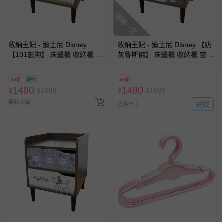
情形，您可申請更換新品或退貨，請見：
退貨的辦理流程
。
搶購一空
若您對於會員帳號、商品訂購與資訊、購物流程、付款方
式、折價券與購物金的使用、退貨及商品運送方式等有疑
問，你可詳見：
媽咪愛客服中心
。
收納王妃 - 迪士尼 Disney
收納王妃 - 迪士尼 Disney 【奶
【101忠狗】 床邊櫃 收納櫃 雙
灰魯斯佛】 床邊櫃 收納櫃 雙層
預購商品：預購為海外同步代購，遇缺貨即會通知媽咪並協
層櫃 床頭櫃
櫃 床頭櫃
助取消退款事宜。
88折
88折
商品如因「價格、組合」等錯誤原因，導致無法安排出貨，
1480
1480
$
$
1680
$
$
1680
會主動以簡訊及mail通知訂單取消事宜，並將提供適當補
最新上架
追蹤
償。
已售出 1