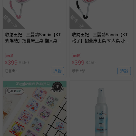
搶購一空
搶購一空
收納王妃 - 三麗鷗Sanrio【KT
收納王妃 - 三麗鷗Sanrio【KT
蝴蝶結】摺疊床上桌 懶人桌 小
格子】摺疊床上桌 懶人桌 小桌
桌子 附杯架 摺疊桌
子 附杯架 摺疊桌
89折
89折
399
399
$
$
450
$
$
450
追蹤
追蹤
已售出 1
最新上架