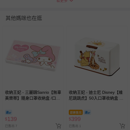
看更多
埔里：仁愛鄉‧南興村‧眉溪村‧南興村‧翠華村‧翠巒
村‧華岡。 歸仁：那馬夏鄉(三民鄉) 屏東：霧台鄉‧三地
門鄉‧大肚村‧德文村‧達來村。 台東：延平鄉‧綠島
其他媽咪也在逛
鄉‧蘭嶼鄉‧海瑞鄉‧利稻村‧霧鹿村。 花蓮：秀林鄉‧
奇萊‧龍澗‧盤石‧檜林‧關原‧西寶‧文山‧新白楊‧碧
緣‧中橫公路沿線。 外島皆無配送：澎湖、金門、馬祖
退換貨須知
您所購買的商品享有7天的鑑賞期／猶豫期權益，但此期間
並非試用期，您所退回的商品必須是未經使用的全新狀態，
包含完整包裝、配件、說明文件及贈品等。
如需退換貨，請於收到商品7天（含例假日內提出），如為
瑕疵退換貨所產生的運費，將由媽咪愛負責處理，若非瑕疵
收納王妃 - 三麗鷗Sanrio【無辜
收納王妃 - 迪士尼 Disney【維
退貨，您可至『查詢訂單』>『已出貨』中查詢該筆訂單，
美樂蒂】隨身口罩收納盒 /口罩
尼跳跳虎】50入口罩收納盒 衛
並點選『我要退貨』即可進行申請。若有相關退貨問題，請
盒/置物盒/零錢盒/鉛筆盒
生紙盒 濕紙巾盒 塑膠收納 內建
至媽咪愛
LINE@客服ID: @mamilove
我們將依序為您處理
彈簧自動向上
與服務，謝謝。
即將售完
139
399
$
$
已售出 7
已售出 1
針對滿件折/滿額贈…等活動，如因部份退貨，而該訂單保