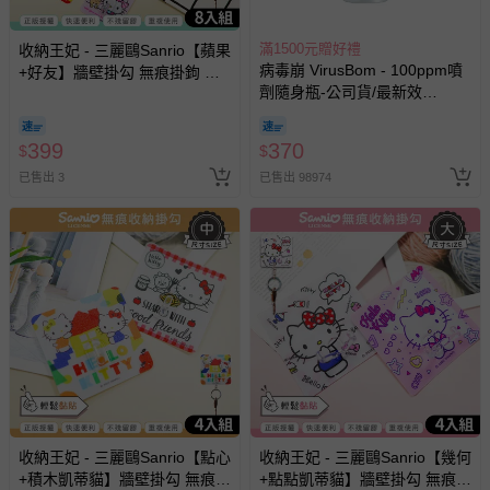
滿1500元贈好禮
收納王妃 - 三麗鷗Sanrio【蘋果
病毒崩 VirusBom - 100ppm噴
+好友】牆壁掛勾 無痕掛鉤 吊
劑隨身瓶-公司貨/最新效
掛 八入組4.7x4.7CM
期-100ml
399
370
$
$
已售出 3
已售出 98974
收納王妃 - 三麗鷗Sanrio【點心
收納王妃 - 三麗鷗Sanrio【幾何
+積木凱蒂貓】牆壁掛勾 無痕掛
+點點凱蒂貓】牆壁掛勾 無痕掛