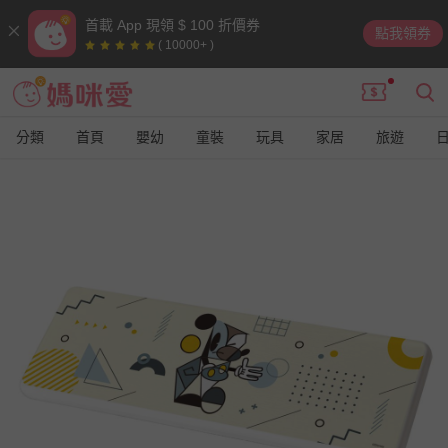
首載 App 現領 $ 100 折價券
點我領券
( 10000+ )
分類
首頁
嬰幼
童裝
玩具
家居
旅遊