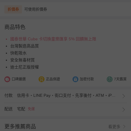
折價券
可使用折價券
商品特色
國泰世華 Cube 卡切換童樂匯享 5% 回饋無上限
台灣製造高品質
快乾吸水
安全無毒材質
迪士尼正版授權
口碑嚴選
正品保證
加密付款
7天鑑賞
付款
信用卡・LINE Pay・街口支付・先享後付・ATM・iPASS MONEY
配送
宅配
免運
更多推薦商品
看更多