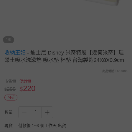
1/9
收納王妃
-
迪士尼 Disney 米奇特展【幾何米奇】珪
藻土吸水洗漱墊 吸水墊 杯墊 台灣製造24X8X0.9cm
商品編號：657086
市售價
促銷價
220
$
299
$
74折
1
數量
現貨
付款後 1~3 個工作天 出貨