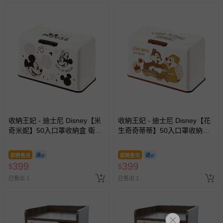
留商品未達活動門檻，將以原價計算，活動贈品亦需一併退
回。
部分商品依據消費者保護法的規定，不適用七天鑑賞期/猶
豫期範圍：
易於腐敗、保存期限較短或解約時即將逾期（例如生鮮
商品、食品等）。
客製化商品（例如客製生日書、姓名貼等）。
報紙、期刊或雜誌（惟書籍如經拆封、使用，則酌收整
新費用）。
收納王妃 - 迪士尼 Disney【米
收納王妃 - 迪士尼 Disney【花
奇米妮】50入口罩收納盒 衛生
生奇奇蒂蒂】50入口罩收納盒
經消費者拆封之影音商品或電腦軟體（例如 DVD、CD
紙盒 濕紙巾盒 塑膠收納 內建彈
衛生紙盒 濕紙巾盒 塑膠收納 內
等）。
簧自動向上
建彈簧自動向上
即將售完
即將售完
非以有形媒介提供之數位內容或一經提供即為完成之線
399
399
$
$
上服務，經消費者事先同意始提供（例如線上課程、遊
已售出 1
已售出 1
戲或活動點數等）。
已拆封之以下類型商品：
-個人衛生用品（例如尿布、貼身衣物、泳裝、襪子、地
墊、寢具類等）。