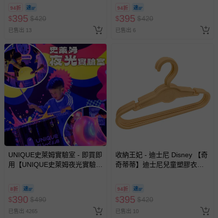
94折
94折
395
395
$
$
420
$
$
420
已售出 13
已售出 6
UNIQUE史萊姆實驗室 - 即買即
收納王妃 - 迪士尼 Disney 【奇
用【UNIQUE史萊姆夜光實驗室
奇蒂蒂】迪士尼兒童塑膠衣架
@ 台北科教館 】2026/6/11-
兒童衣架 無痕衣架-25支
8/30 (電子票券，於展期現場憑
8折
94折
訂單編號兌換，逾期作廢) (大
390
395
$
$
490
$
$
420
人小孩均一價(3歲以上需購票))
已售出 4265
已售出 10