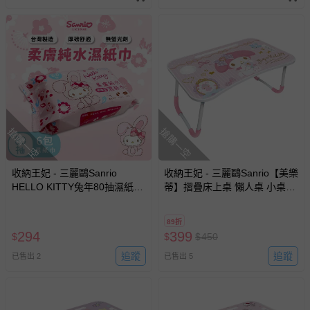
搶購一空
搶購一空
收納王妃 - 三麗鷗Sanrio
收納王妃 - 三麗鷗Sanrio【美樂
HELLO KITTY兔年80抽濕紙巾
蒂】摺疊床上桌 懶人桌 小桌子
紙巾 純水濕紙巾-六入組
附杯架 摺疊桌
89折
294
399
$
$
$
450
追蹤
追蹤
已售出 2
已售出 5