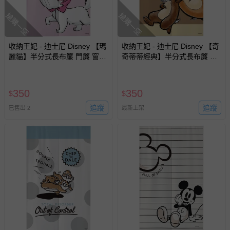
搶購一空
搶購一空
收納王妃 - 迪士尼 Disney 【瑪
收納王妃 - 迪士尼 Disney 【奇
麗貓】半分式長布簾 門簾 窗簾
奇蒂蒂經典】半分式長布簾 門
85x140cm
簾 窗簾85x140cm
350
350
$
$
追蹤
追蹤
已售出 2
最新上架