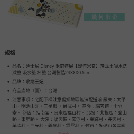
規格
品名：迪士尼 Disney 米奇特展【幾何米奇】珪藻土吸水洗
漱墊 吸水墊 杯墊 台灣製造24X8X0.9cm
品牌：收納王妃
商品產地（國）：台灣
注意事項：宅配下標注意偏鄉地區無法配送唷 羅東：太平
山‧明池山莊‧三星鄉 ‧尚武村。 基隆：瑞芳鎮‧十分
寮。 新店：指南宮‧烏來區福山村。 北投：北投區：登山
路‧東昇路。 大溪：復興區‧羅浮村‧奎輝村‧長興村‧
華陵村‧三光村‧義盛村‧霞雲村。 竹南：獅頭山各寺廟
(獅頭山風景區) 南投：芬園鄉‧大竹村‧中寮鄉‧永平村。