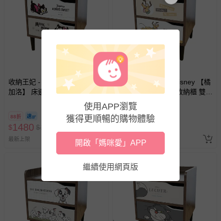
-新生兒親膚衣物（嬰幼兒包巾與背巾、包屁衣、學習
褲、紗布衣等）。
-接觸性孕哺產品（奶嘴、奶瓶、擠乳器、哺乳衣、托腹
帶束縛衣、餐搖椅等）。
-其他原廠盒裝商品封口處已貼上「不可拆封」，或具警
示字句等說明貼紙、封條者。
國際航空、客運、訂房等服務。
收納王妃 - 迪士尼 Disney 【費
收納王妃 - 迪士尼 Disney 【橘
加洛】 床邊櫃 收納櫃 雙層櫃
調布魯托】 床邊櫃 收納櫃 雙層
相關的退換貨辦理流程，可詳見：
退換貨 & 退款問題
床頭櫃
櫃 床頭櫃
使用APP瀏覽
88折
獲得更順暢的購物體驗
88折
1480
1480
$
$
1680
$
$
1680
其他常見問題：
最新上架
最新上架
運送服務：目前提供的運送僅限台灣本島。如您位於離島地
開啟「媽咪愛」APP
區，可能會無法配送，或須依據商品需加收離島運費。廠商
亦保留出貨與否的權利。離島、偏遠地區、樓層親送等加價
繼續使用網頁版
費用，可能會另需加收。
商品實際的配達日期，可於訂單個人資料內的查詢訂單內，
已出貨通知之訊息為主。
如您收到商品，請依正常流程檢查是否完好，若商品遇瑕疵