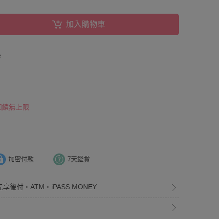
加入購物車
券
 回饋無上限
加密付款
7天鑑賞
享後付・ATM・iPASS MONEY