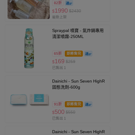
82折
x1+浴室清潔噴霧x1
1990
$2430
$
最新上架
Spraypal 噴寶 - 氣炸鍋專用
清潔噴霧-250ML
65折
即將售完
169
$259
$
已售出 1
Dainichi - Sun Seven HighR
固態洗劑-600g
91折
即將售完
500
$550
$
已售出 1
Dainichi - Sun Seven HighR