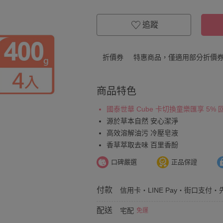
追蹤
折價券
特惠商品，僅適用部分折價
商品特色
國泰世華 Cube 卡切換童樂匯享 5%
源於草本自然 安心潔淨
高效溶解油污 冷壓皂液
香草萃取去味 百里香酚
口碑嚴選
正品保證
付款
信用卡・LINE Pay・街口支付・先
配送
宅配
免運