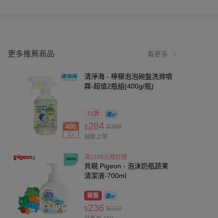
更多推薦商品
看更多
清淨海 - 檸檬泡泡碗盤洗滌噴
霧-超值2瓶組(400g/瓶)
71折
284
$399
$
最新上架
滿1199元贈好禮
貝親 Pigeon - 泡沫奶瓶蔬果
清潔液-700ml
破盤
236
$310
$