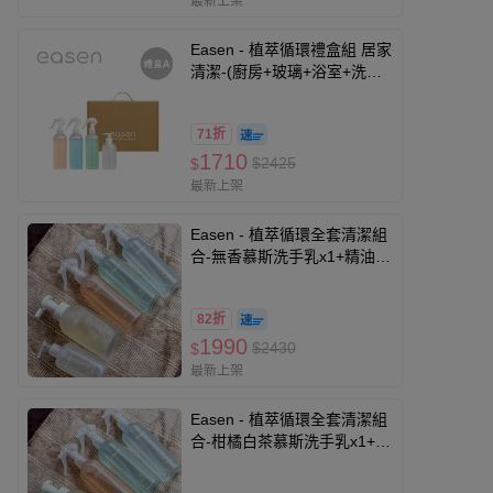
最新上架
Easen - 植萃循環禮盒組 居家
清潔-(廚房+玻璃+浴室+洗碗
精)
71折
1710
$2425
$
最新上架
Easen - 植萃循環全套清潔組
合-無香慕斯洗手乳x1+精油洗
碗精x1+多功能廚房清潔噴霧
x1+玻璃鏡面清潔噴霧x1+浴
82折
室清潔噴霧x1
1990
$2430
$
最新上架
Easen - 植萃循環全套清潔組
合-柑橘白茶慕斯洗手乳x1+精
油洗碗精x1+多功能廚房清潔
噴霧x1+玻璃鏡面清潔噴霧