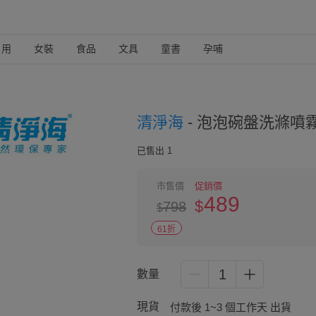
日用
女裝
食品
文具
童書
孕哺
清淨海
-
泡泡碗盤洗滌噴霧-超
已售出 1
市售價
促銷價
489
$
798
$
61折
1
數量
現貨
付款後 1~3 個工作天 出貨