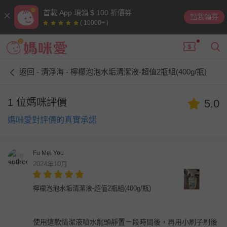
首載 App 現領 $ 100 折價券
點我領券
( 10000+ )
返回 - 清淨海 - 檸檬泡泡水垢清潔液-超值2瓶組(400g/瓶)
1 位媽咪評價
5.0
媽咪愛對評價的真實承諾
Fu Mei You
2024年10月
檸檬泡泡水垢清潔液-超值2瓶組(400g/瓶)
使用這款情潔液噴水龍頭靜置ㄧ段時間後，再用小刷子刷後