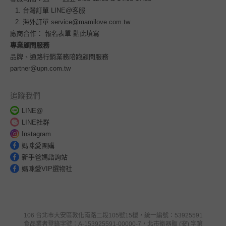
台灣訂單
LINE@客服
海外訂單
service@mamilove.com.tw
廠商合作：
報名表單 點此填寫
專業顧問服務
品牌、通路行銷業務陪跑顧問服務
partner@upn.com.tw
追蹤我們
LINE@
LINE社群
Instagram
媽咪愛團購
新手爸媽諮詢站
媽咪愛VIP選物社
106 台北市大安區敦化南路二段105號15樓，統一編號：53925591
食品業者登錄字號：A-153925591-00000-7，北市衛器販 (安) 字第