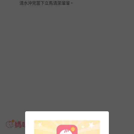
清水沖完當下立馬清潔溜溜。