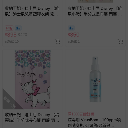
收納王妃 - 迪士尼 Disney 【維
收納王妃 - 迪士尼 Disney 【維
尼】迪士尼兒童塑膠衣架 兒童
尼小豬】半分式長布簾 門簾 窗
衣架 無痕衣架-25支
簾85x140cm
94折
395
350
$
$
420
$
已售出 10
已售出 1
搶購一空
滿1500元贈好禮
收納王妃 - 迪士尼 Disney 【瑪
病毒崩 VirusBom - 100ppm噴
麗貓】半分式長布簾 門簾 窗簾
劑隨身瓶-公司貨/最新效
85x140cm