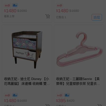
助取消退款事宜。
88折
88折
商品如因「價格、組合」等錯誤原因，導致無法安排出貨，
1480
1480
$
$
1680
$
$
1680
會主動以簡訊及mail通知訂單取消事宜，並將提供適當補
最新上架
追蹤
償。
已售出 1
收納王妃 - 迪士尼 Disney 【小
收納王妃 - 三麗鷗Sanrio 【美
花瑪麗貓】 床邊櫃 收納櫃 雙層
樂蒂】兒童塑膠衣架 兒童衣架
櫃 床頭櫃
無痕衣架-25支
88折
94折
1480
395
$
$
1680
$
$
420