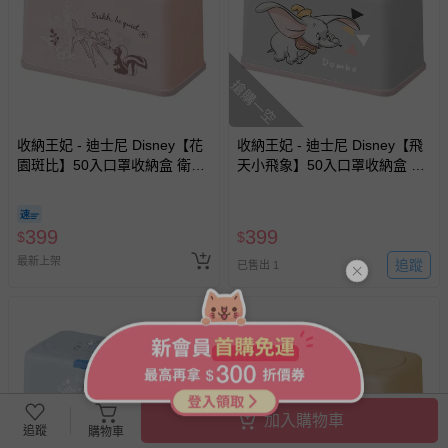
搶購一空
收納王妃 - 迪士尼 Disney【花
收納王妃 - 迪士尼 Disney【飛
園斑比】50入口罩收納盒 衛生
天小飛象】50入口罩收納盒 衛
紙盒 濕紙巾盒 塑膠收納 內建彈
生紙盒 濕紙巾盒 塑膠收納 內建
簧自動向上
彈簧自動向上
399
399
$
$
最新上架
追蹤
已售出 1
加入購物車
追蹤
購物車