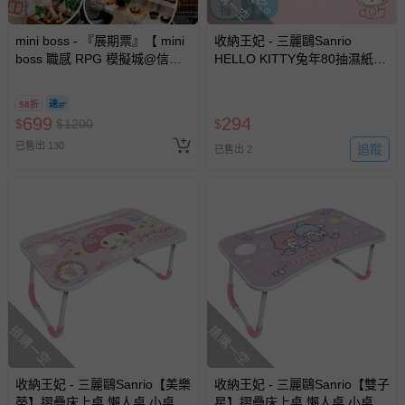
搶購一空
mini boss - 『展期票』【 mini
收納王妃 - 三麗鷗Sanrio
boss 職感 RPG 模擬城@信義
HELLO KITTY兔年80抽濕紙巾
A11 】2026/7/10-8/30 (電子票
紙巾 純水濕紙巾-六入組
券，於展期現場憑訂單編號兌
58折
換，依現場梯次安排入場，逾
699
294
$
$
1200
$
期作廢) (兒童票(2歲以上)贈一
已售出 130
名陪伴成人)
追蹤
已售出 2
搶購一空
搶購一空
收納王妃 - 三麗鷗Sanrio【美樂
收納王妃 - 三麗鷗Sanrio【雙子
蒂】摺疊床上桌 懶人桌 小桌子
星】摺疊床上桌 懶人桌 小桌子