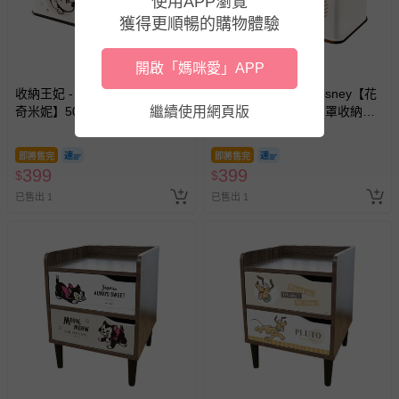
使用APP瀏覽
商品、食品等）。
獲得更順暢的購物體驗
客製化商品（例如客製生日書、姓名貼等）。
開啟「媽咪愛」APP
報紙、期刊或雜誌（惟書籍如經拆封、使用，則酌收整
新費用）。
收納王妃 - 迪士尼 Disney【米
收納王妃 - 迪士尼 Disney【花
繼續使用網頁版
奇米妮】50入口罩收納盒 衛生
生奇奇蒂蒂】50入口罩收納盒
經消費者拆封之影音商品或電腦軟體（例如 DVD、CD
紙盒 濕紙巾盒 塑膠收納 內建彈
衛生紙盒 濕紙巾盒 塑膠收納 內
等）。
簧自動向上
建彈簧自動向上
即將售完
即將售完
非以有形媒介提供之數位內容或一經提供即為完成之線
399
399
$
$
上服務，經消費者事先同意始提供（例如線上課程、遊
已售出 1
已售出 1
戲或活動點數等）。
已拆封之以下類型商品：
-個人衛生用品（例如尿布、貼身衣物、泳裝、襪子、地
墊、寢具類等）。
-新生兒親膚衣物（嬰幼兒包巾與背巾、包屁衣、學習
褲、紗布衣等）。
-接觸性孕哺產品（奶嘴、奶瓶、擠乳器、哺乳衣、托腹
帶束縛衣、餐搖椅等）。
-其他原廠盒裝商品封口處已貼上「不可拆封」，或具警
示字句等說明貼紙、封條者。