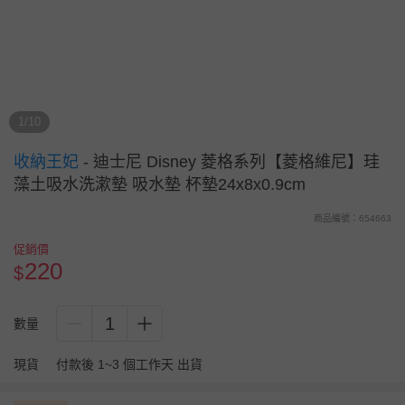
1/10
收納王妃
-
迪士尼 Disney 菱格系列【菱格維尼】珪
藻土吸水洗漱墊 吸水墊 杯墊24x8x0.9cm
商品編號：654663
促銷價
220
$
1
數量
現貨
付款後 1~3 個工作天 出貨