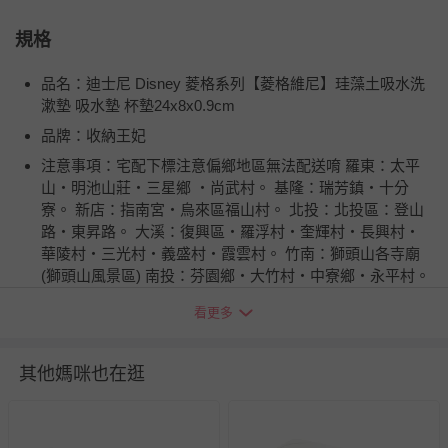
規格
品名：迪士尼 Disney 菱格系列【菱格維尼】珪藻土吸水洗
漱墊 吸水墊 杯墊24x8x0.9cm
品牌：收納王妃
注意事項：宅配下標注意偏鄉地區無法配送唷 羅東：太平
山‧明池山莊‧三星鄉 ‧尚武村。 基隆：瑞芳鎮‧十分
寮。 新店：指南宮‧烏來區福山村。 北投：北投區：登山
路‧東昇路。 大溪：復興區‧羅浮村‧奎輝村‧長興村‧
華陵村‧三光村‧義盛村‧霞雲村。 竹南：獅頭山各寺廟
(獅頭山風景區) 南投：芬園鄉‧大竹村‧中寮鄉‧永平村。
埔里：仁愛鄉‧南興村‧眉溪村‧南興村‧翠華村‧翠巒
看更多
村‧華岡。 歸仁：那馬夏鄉(三民鄉) 屏東：霧台鄉‧三地
門鄉‧大肚村‧德文村‧達來村。 台東：延平鄉‧綠島
鄉‧蘭嶼鄉‧海瑞鄉‧利稻村‧霧鹿村。 花蓮：秀林鄉‧
其他媽咪也在逛
奇萊‧龍澗‧盤石‧檜林‧關原‧西寶‧文山‧新白楊‧碧
緣‧中橫公路沿線。 外島皆無配送：澎湖、金門、馬祖
商品產地（國）：台灣