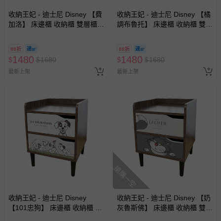
國際航空、客運、訂房等服務。
收納王妃 - 迪士尼 Disney 【費
收納王妃 - 迪士尼 Disney 【橘
加洛】 床邊櫃 收納櫃 雙層櫃
調布魯托】 床邊櫃 收納櫃 雙層
相關的退換貨辦理流程，可詳見：
退換貨 & 退款問題
床頭櫃
櫃 床頭櫃
88折
88折
1480
1480
$
$
1680
$
$
1680
其他常見問題：
最新上架
最新上架
運送服務：目前提供的運送僅限台灣本島。如您位於離島地
區，可能會無法配送，或須依據商品需加收離島運費。廠商
亦保留出貨與否的權利。離島、偏遠地區、樓層親送等加價
費用，可能會另需加收。
商品實際的配達日期，可於訂單個人資料內的查詢訂單內，
已出貨通知之訊息為主。
如您收到商品，請依正常流程檢查是否完好，若商品遇瑕疵
情形，您可申請更換新品或退貨，請見：
退貨的辦理流程
。
搶購一空
若您對於會員帳號、商品訂購與資訊、購物流程、付款方
式、折價券與購物金的使用、退貨及商品運送方式等有疑
問，你可詳見：
媽咪愛客服中心
。
收納王妃 - 迪士尼 Disney
收納王妃 - 迪士尼 Disney 【奶
【101忠狗】 床邊櫃 收納櫃 雙
灰魯斯佛】 床邊櫃 收納櫃 雙層
預購商品：預購為海外同步代購，遇缺貨即會通知媽咪並協
層櫃 床頭櫃
櫃 床頭櫃