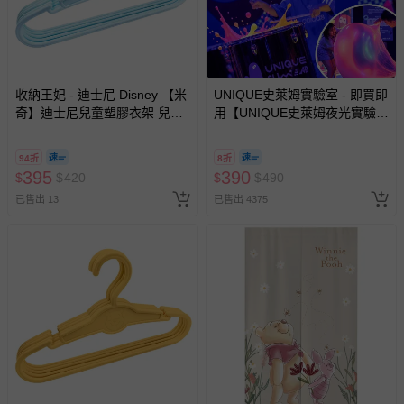
收納王妃 - 迪士尼 Disney 【米
UNIQUE史萊姆實驗室 - 即買即
奇】迪士尼兒童塑膠衣架 兒童
用【UNIQUE史萊姆夜光實驗室
衣架 無痕衣架-25支
@ 台北科教館 】2026/6/11-
8/30 (電子票券，於展期現場憑
94折
8折
訂單編號兌換，逾期作廢) (大
395
390
$
$
420
$
$
490
人小孩均一價(3歲以上需購票))
已售出 13
已售出 4375