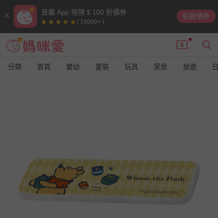
首載 App 現領 $ 100 折價券
點我領券
( 10000+ )
分類
首頁
嬰幼
童裝
玩具
家居
旅遊