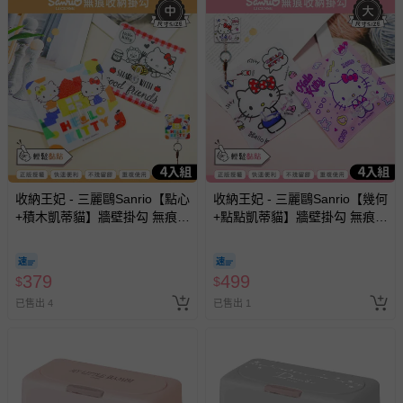
收納王妃 - 三麗鷗Sanrio【點心
收納王妃 - 三麗鷗Sanrio【幾何
+積木凱蒂貓】牆壁掛勾 無痕掛
+點點凱蒂貓】牆壁掛勾 無痕掛
鉤 吊掛 四入組6.9X6.9CM
鉤 吊掛 四入組10X10CM
379
499
$
$
已售出 4
已售出 1