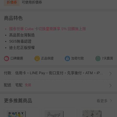
折價券
可使用折價券
商品特色
國泰世華 Cube 卡切換童樂匯享 5% 回饋無上限
高品質台灣製造
SGS無毒認證
迪士尼正版授權
口碑嚴選
正品保證
加密付款
7天鑑賞
付款
信用卡・LINE Pay・街口支付・先享後付・ATM・iPASS MONEY
配送
宅配
免運
更多推薦商品
看更多