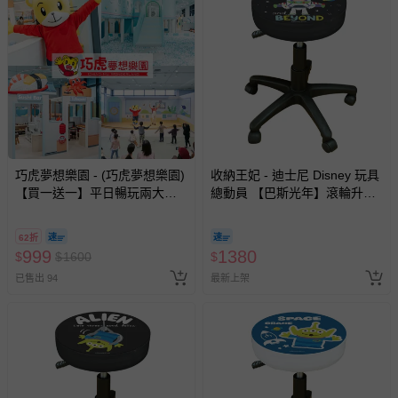
巧虎夢想樂園 - (巧虎夢想樂園)
收納王妃 - 迪士尼 Disney 玩具
【買一送一】平日暢玩兩大一
總動員 【巴斯光年】滾輪升降
小套票 (正券為電子票券現場兌
椅 滾輪圓椅 美容椅 工作椅
換，贈送券現場領取)-效期至
62折
2026/10/16 正券逾期視同現金
999
1380
$
$
1600
$
券使用
已售出 94
最新上架