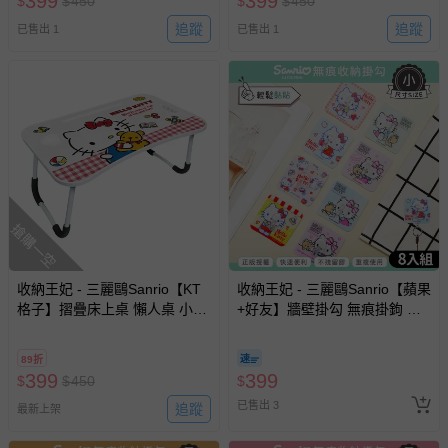
399
399
$
$
450
$
$
450
追蹤
追蹤
已售出 1
已售出 1
搶購一空
收納王妃 - 三麗鷗Sanrio【KT
收納王妃 - 三麗鷗Sanrio【蘋果
格子】摺疊床上桌 懶人桌 小桌
+好友】牆壁掛勾 無痕掛鉤 吊
子 附杯架 摺疊桌
掛 八入組4.7x4.7CM
89折
399
399
$
$
450
$
已售出 3
追蹤
最新上架