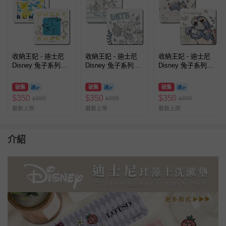
收納王妃 - 迪士尼
收納王妃 - 迪士尼
收納王妃 - 迪士尼
Disney 兔子系列
Disney 兔子系列
Disney 兔子系列
【方形黃藍鴨霸兔崽
【方形喇叭白兔】珪
【方形休息桑普】珪
子】珪藻土軟式吸水
藻土軟式吸水杯墊
藻土軟式吸水杯墊
破盤
破盤
破盤
杯墊 吸水墊 台灣製
吸水墊 台灣製造二
吸水墊 台灣製造二
$
350
$
350
$
350
399
399
399
$
$
$
造二入組
入組10X10X0.5cm
入組10X10X0.5cm
最新上架
最新上架
最新上架
10X10X0.5cm
介紹