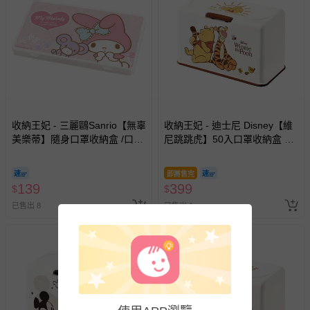
退換貨須知
您所購買的商品享有7天的鑑賞期／猶豫期權益，但此期間
並非試用期，您所退回的商品必須是未經使用的全新狀態，
包含完整包裝、配件、說明文件及贈品等。
如需退換貨，請於收到商品7天（含例假日內提出），如為
瑕疵退換貨所產生的運費，將由媽咪愛負責處理，若非瑕疵
收納王妃 - 三麗鷗Sanrio【無辜
收納王妃 - 迪士尼 Disney【維
退貨，您可至『查詢訂單』>『已出貨』中查詢該筆訂單，
美樂蒂】隨身口罩收納盒 /口罩
尼跳跳虎】50入口罩收納盒 衛
並點選『我要退貨』即可進行申請。若有相關退貨問題，請
盒/置物盒/零錢盒/鉛筆盒
生紙盒 濕紙巾盒 塑膠收納 內建
至媽咪愛
LINE@客服ID: @mamilove
我們將依序為您處理
彈簧自動向上
與服務，謝謝。
即將售完
139
399
$
$
已售出 8
已售出 1
針對滿件折/滿額贈…等活動，如因部份退貨，而該訂單保
留商品未達活動門檻，將以原價計算，活動贈品亦需一併退
回。
部分商品依據消費者保護法的規定，不適用七天鑑賞期/猶
豫期範圍：
易於腐敗、保存期限較短或解約時即將逾期（例如生鮮