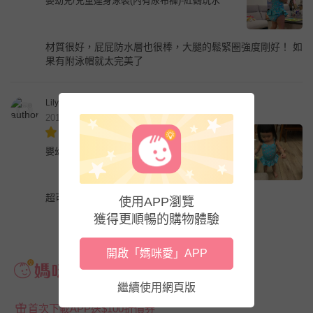
嬰幼兒/兒童連身泳裝(內有尿布褲)-紅鶴玩水
材質很好，屁屁防水層也很棒，大腿的鬆緊圈強度剛好！ 如
果有附泳帽就太完美了
Lily Hsieh
2019年10月
嬰幼兒/兒童連身泳裝(內有尿布褲)-紅鶴玩水
超可愛商品！品質很滿意！
使用APP瀏覽
獲得更順暢的購物體驗
開啟「媽咪愛」APP
繼續使用網頁版
首次下載APP送$100折價券