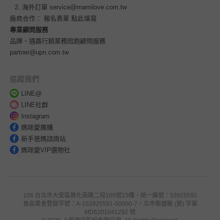
海外訂單
service@mamilove.com.tw
廠商合作：
報名表單 點此填寫
專業顧問服務
品牌、通路行銷業務陪跑顧問服務
partner@upn.com.tw
追蹤我們
LINE@
LINE社群
Instagram
媽咪愛團購
新手爸媽諮詢站
媽咪愛VIP選物社
106 台北市大安區敦化南路二段105號15樓，統一編號：53925591
食品業者登錄字號：A-153925591-00000-7，北市衛器販 (安) 字第
MD6201041292 號