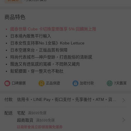
商品特色
國泰世華 Cube 卡切換童樂匯享 5% 回饋無上限
日本境內販售平行輸入
日本女性支持率No.1女裝》Kobe Lettuce
日本空運來台，正版品質有保障
時尚代表城市—神戶發跡，打造脫俗的清新感
飄逸又有透氣感的寬褲，不悶熱又藏肉
鬆緊腰圍，穿一整天也不勒肚
口碑嚴選
正品保證
加密付款
7天鑑賞
付款
信用卡・LINE Pay・街口支付・先享後付・ATM・貨到付款・iPASS MONEY
配送
宅配
滿$699免運
超商取貨
滿$699免運
註冊新會員立即領首購免運券