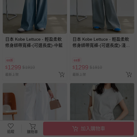
報紙、期刊或雜誌（惟書籍如經拆封、使用，則酌收整
新費用）。
經消費者拆封之影音商品或電腦軟體（例如 DVD、CD
等）。
非以有形媒介提供之數位內容或一經提供即為完成之線
日本 Kobe Lettuce - 輕盈柔軟
日本 Kobe Lettuce - 輕盈柔軟
上服務，經消費者事先同意始提供（例如線上課程、遊
修身綁帶寬褲-(可選長度)-中藍
修身綁帶寬褲-(可選長度)-淺灰
戲或活動點數等）。
藍
已拆封之以下類型商品：
68折
68折
-個人衛生用品（例如尿布、貼身衣物、泳裝、襪子、地
1299
1299
$
$
1910
$
$
1910
墊、寢具類等）。
最新上架
最新上架
-新生兒親膚衣物（嬰幼兒包巾與背巾、包屁衣、學習
褲、紗布衣等）。
-接觸性孕哺產品（奶嘴、奶瓶、擠乳器、哺乳衣、托腹
帶束縛衣、餐搖椅等）。
-其他原廠盒裝商品封口處已貼上「不可拆封」，或具警
示字句等說明貼紙、封條者。
國際航空、客運、訂房等服務。
加入購物車
追蹤
購物車
相關的退換貨辦理流程，可詳見：
退換貨 & 退款問題