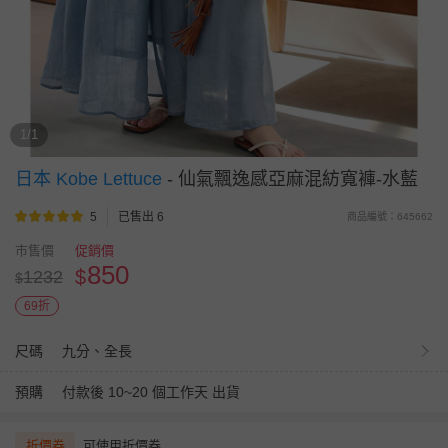
1/1
日本 Kobe Lettuce
-
仙氣飄逸感亞麻混紡寬褲-水藍
5
已售出 6
商品編號：645662
市售價
促銷價
850
$
1232
$
69折
尺碼
九分、全長
預購
付款後 10~20 個工作天 出貨
折價券
可使用折價券