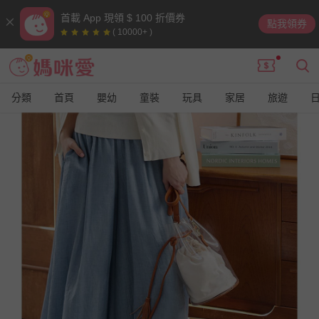
首載 App 現領 $ 100 折價券
點我領券
( 10000+ )
分類
首頁
嬰幼
童裝
玩具
家居
旅遊