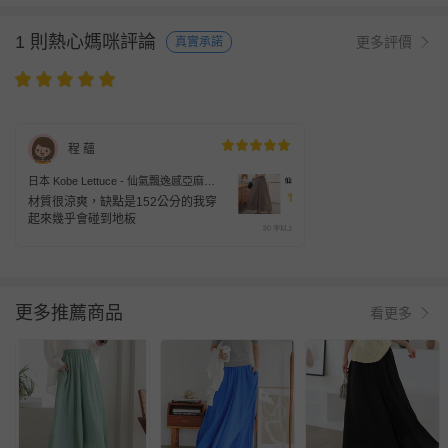
1 則熱心媽咪評論
更多評價
真實承諾
程 蘊
日本 Kobe Lettuce - 仙氣飄逸感亞麻混
紡寬褲-卡其棕
材質很涼爽，缺點是152公分的我穿
起來幾乎會碰到地板
更多推薦商品
看更多