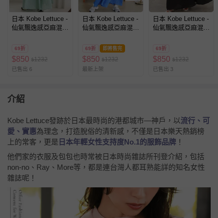
日本 Kobe Lettuce -
日本 Kobe Lettuce -
日本 Kobe Lettuce -
仙氣飄逸感亞麻混紡
仙氣飄逸感亞麻混紡
仙氣飄逸感亞麻混紡
寬褲-薄荷綠
寬褲-寶藍
寬褲-黑
69折
69折
即將售完
69折
$
850
$
850
$
850
1232
1232
1232
$
$
$
已售出 6
最新上架
已售出 3
介紹
Kobe Lettuce發跡於日本最時尚的港都城市—神戶，以
流行、可
愛、實惠
為理念，打造脫俗的清新感，不僅是日本樂天熱銷榜
上的常客，更是
日本年輕女性支持度No.1的服飾品牌
！
他們家的衣服及包包也時常被日本時尚雜誌所刊登介紹，包括
non-no、Ray、More等，都是連台灣人都耳熟能詳的知名女性
雜誌呢！