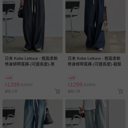
並非試用期，您所退回的商品必須是未經使用的全新狀態，
包含完整包裝、配件、說明文件及贈品等。
如需退換貨，請於收到商品7天（含例假日內提出），如為
瑕疵退換貨所產生的運費，將由媽咪愛負責處理，若非瑕疵
退貨，您可至『查詢訂單』>『已出貨』中查詢該筆訂單，
並點選『我要退貨』即可進行申請。若有相關退貨問題，請
至媽咪愛
LINE@客服ID: @mamilove
我們將依序為您處理
與服務，謝謝。
日本 Kobe Lettuce - 輕盈柔軟
日本 Kobe Lettuce - 輕盈柔軟
修身綁帶寬褲-(可選長度)-黑
修身綁帶寬褲-(可選長度)-靛藍
針對滿件折/滿額贈…等活動，如因部份退貨，而該訂單保
留商品未達活動門檻，將以原價計算，活動贈品亦需一併退
68折
68折
回。
1299
1299
$
$
1910
$
$
1910
最新上架
最新上架
部分商品依據消費者保護法的規定，不適用七天鑑賞期/猶
豫期範圍：
易於腐敗、保存期限較短或解約時即將逾期（例如生鮮
商品、食品等）。
客製化商品（例如客製生日書、姓名貼等）。