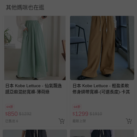
其他媽咪也在逛
衣物洗滌、注意事項
尺寸表單位皆為公分
(cm)
，會因布料彈性、水洗處理、測量
起訖點等因素，與實際商品尺寸略有誤差
深淺色請分開洗滌，以避免造成互相移染。請使用中性洗
劑；浸泡時間不宜過長
請勿使用漂白劑、螢光增白劑及衣物柔軟劑，以免破壞布料
針織、刺繡、立體造型等類服飾，建議套入洗衣袋再清潔
過分烘乾會導致衣物收縮，破壞織物纖維，不建議使用烘衣
機
每件商品在拍攝時力求忠實呈現，但因為每台電腦、手機或
日本 Kobe Lettuce - 仙氣飄逸
日本 Kobe Lettuce - 輕盈柔軟
平板會因為螢幕亮度及解析度不同，與實際成品還是會有些
感亞麻混紡寬褲-薄荷綠
修身綁帶寬褲-(可選長度)-卡其
差異
預購為海外同步代購，遇缺貨即會通知媽咪並協助取消退款
69折
68折
850
1299
$
事宜
$
1232
$
$
1910
已售出 6
最新上架
退換貨須知
您所購買的商品享有7天的鑑賞期／猶豫期權益，但此期間