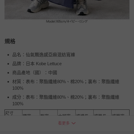
規格
品名：仙氣飄逸感亞麻混紡寬褲
品牌：日本 Kobe Lettuce
商品產地（國）：中國
材質：表布：聚酯纖維80%、棉20%；裏布：聚酯纖維
100%
成分：表布：聚酯纖維80%、棉20%；裏布：聚酯纖維
100%
尺寸
腰寬
臀寬
大腿寬
褲襠長
褲管長
褲管寬
(cm)
看更多
九分
32-53
78
50
37
56
80
全長
32-53
78
50
37
64
80