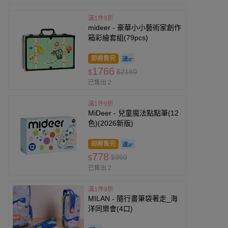
滿1件9折
mideer - 豪華小小藝術家創作
箱彩繪套組(79pcs)
即將售完
1766
$2180
$
已售出 2
滿1件9折
MiDeer - 兒童魔法點點筆(12
色)(2026新版)
即將售完
778
$960
$
已售出 2
滿1件9折
MILAN - 隨行畫筆袋著走_海
洋同樂會(4口)