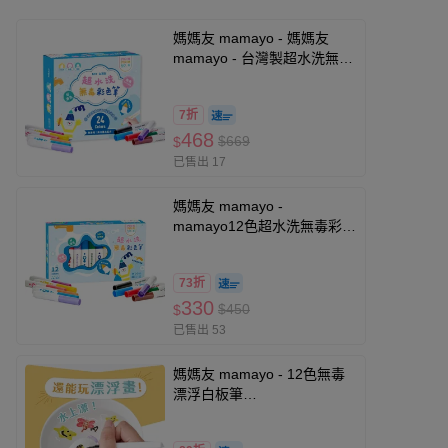
媽媽友 mamayo - 媽媽友
mamayo - 台灣製超水洗無毒
彩色筆-24色-盒裝
7折
468
$669
$
已售出 17
媽媽友 mamayo -
mamayo12色超水洗無毒彩色
筆
73折
330
$450
$
已售出 53
媽媽友 mamayo - 12色無毒
漂浮白板筆
(16.7*10.6*2.9cm)