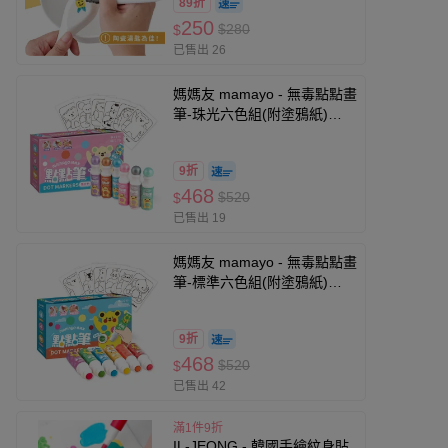
89折
250
$280
$
已售出 26
媽媽友 mamayo - 無毒點點畫
筆-珠光六色組(附塗鴉紙)
(21*13.5*3.5cm)
9折
468
$520
$
已售出 19
媽媽友 mamayo - 無毒點點畫
筆-標準六色組(附塗鴉紙)
(21*13.5*3.5cm)
9折
468
$520
$
已售出 42
滿1件9折
IL-JEONG - 韓國手繪紋身貼