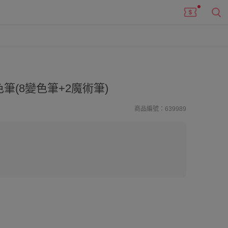
筆(8變色筆+2魔術筆)
商品編號：639989