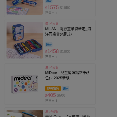
1575
$1950
$
已售出 1
滿1件9折
MILAN - 隨行畫筆袋著走_海
洋同樂會(3層式)
1458
$1800
$
已售出 1
滿1件9折
MiDeer - 兒童魔法點點筆(6
色)，2025新版
即將售完
405
$500
$
已售出 4
滿1件9折
美國 Ooly - 【兒童專用筆系