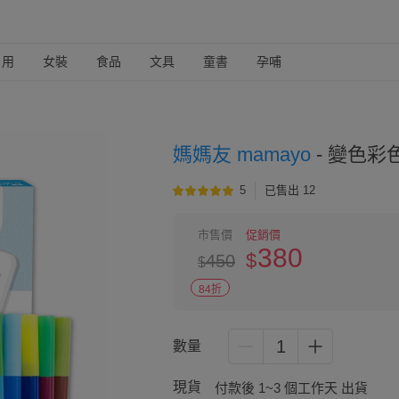
日用
女裝
食品
文具
童書
孕哺
媽媽友 mamayo
-
變色彩色
5
已售出 12
市售價
促銷價
380
$
450
$
84折
1
數量
現貨
付款後 1~3 個工作天 出貨