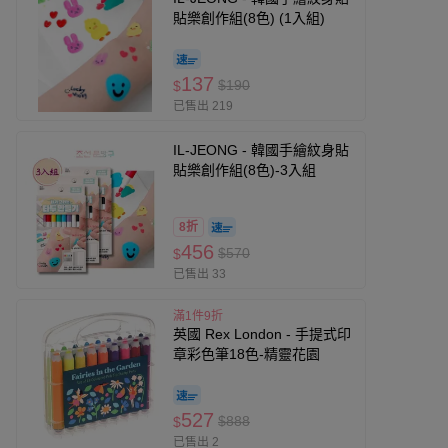
貼樂創作組(8色) (1入組)
137
$190
$
已售出 219
IL-JEONG - 韓國手繪紋身貼
貼樂創作組(8色)-3入組
8折
456
$570
$
已售出 33
滿1件9折
英國 Rex London - 手提式印
章彩色筆18色-精靈花園
527
$888
$
已售出 2