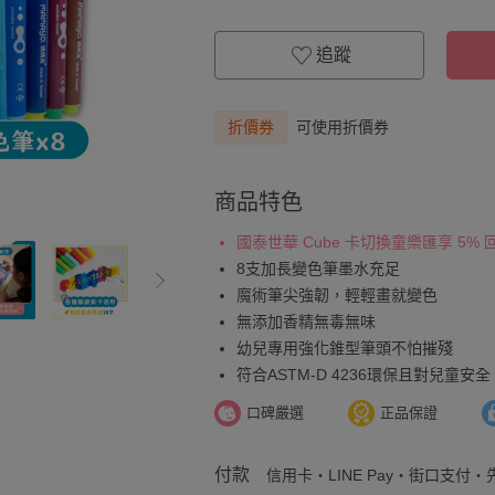
追蹤
折價券
可使用折價券
商品特色
國泰世華 Cube 卡切換童樂匯享 5%
8支加長變色筆墨水充足
魔術筆尖強韌，輕輕畫就變色
無添加香精無毒無味
幼兒專用強化錐型筆頭不怕摧殘
符合ASTM-D 4236環保且對兒童安全
口碑嚴選
正品保證
付款
信用卡・LINE Pay・街口支付・先