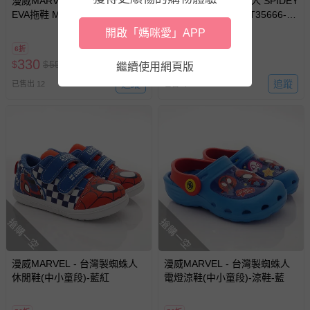
漫威MARVEL - 蜘蛛人 童鞋
漫威MARVEL - 蜘蛛人 SPIDEY
若您對於會員帳號、商品訂購與資訊、購物流程、付款方
EVA拖鞋 MNKS24046-輕量好
童鞋 休閒涼鞋 MNKT35666-抗
式、折價券與購物金的使用、退貨及商品運送方式等有疑
穿脫-紅藍-(中童段)
菌輕量防水-藍-(小童段)
開啟「媽咪愛」APP
問，你可詳見：
媽咪愛客服中心
。
6折
62折
預購商品：預購為海外同步代購，遇缺貨即會通知媽咪並協
330
490
$
$
550
$
$
790
繼續使用網頁版
助取消退款事宜。
追蹤
追蹤
已售出 12
已售出 10
商品如因「價格、組合」等錯誤原因，導致無法安排出貨，
會主動以簡訊及mail通知訂單取消事宜，並將提供適當補
償。
搶購一空
搶購一空
漫威MARVEL - 台灣製蜘蛛人
漫威MARVEL - 台灣製蜘蛛人
休閒鞋(中小童段)-藍紅
電燈涼鞋(中小童段)-涼鞋-藍