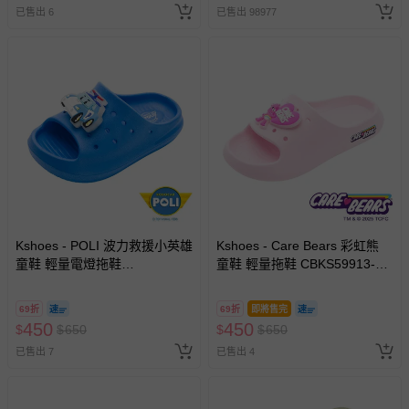
已售出 6
已售出 98977
Kshoes - POLI 波力救援小英雄
Kshoes - Care Bears 彩虹熊
童鞋 輕量電燈拖鞋
童鞋 輕量拖鞋 CBKS59913-輕
POKS54416-輕量設計，穿脫
量Q彈材質，穿脫方便、舒適不
方便好走-藍-(中童段)
勒腳-粉紅-(中大童段)
69折
69折
即將售完
450
450
$
$
650
$
$
650
已售出 7
已售出 4