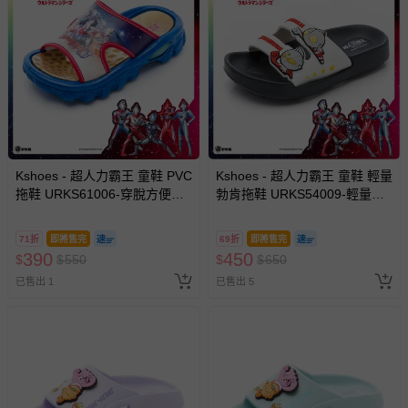
Kshoes - 超人力霸王 童鞋 PVC
Kshoes - 超人力霸王 童鞋 輕量
拖鞋 URKS61006-穿脫方便室
勃肯拖鞋 URKS54009-輕量好
內室外兩用-藍紅-(中大童段)
穿脫-白灰-(中大童段)
71折
即將售完
69折
即將售完
390
450
$
$
550
$
$
650
已售出 1
已售出 5