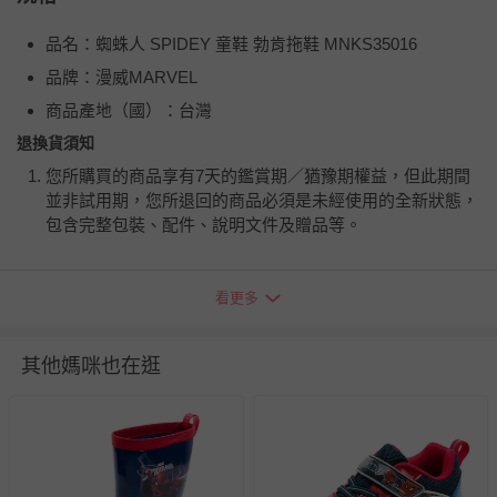
品名：蜘蛛人 SPIDEY 童鞋 勃肯拖鞋 MNKS35016
品牌：漫威MARVEL
商品產地（國）：台灣
退換貨須知
您所購買的商品享有7天的鑑賞期／猶豫期權益，但此期間
並非試用期，您所退回的商品必須是未經使用的全新狀態，
包含完整包裝、配件、說明文件及贈品等。
如需退換貨，請於收到商品7天（含例假日內提出），如為
看更多
瑕疵退換貨所產生的運費，將由媽咪愛負責處理，若非瑕疵
退貨，您可至『查詢訂單』>『已出貨』中查詢該筆訂單，
並點選『我要退貨』即可進行申請。若有相關退貨問題，請
其他媽咪也在逛
至媽咪愛
LINE@客服ID: @mamilove
我們將依序為您處理
與服務，謝謝。
針對滿件折/滿額贈…等活動，如因部份退貨，而該訂單保
留商品未達活動門檻，將以原價計算，活動贈品亦需一併退