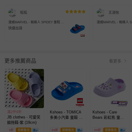
呱呱
王洏怡
漫威MARVEL - 蜘蛛人 SPIDEY 童鞋 勃
漫威MARVEL - 蜘蛛人 S
肯拖鞋 MNKS35016-輕量好穿脫-藍-(中
肯拖鞋 MNKS35016-輕
快速出貨
童段)
童段)
更多推薦商品
看更多
滿2件9折
Kshoes - TOMICA
Kshoes - Care
JB clothes - 可愛笑
多美小汽車 童鞋 輕
Bears 彩虹熊 童鞋
臉拖鞋-紫 (19cm)
量拖鞋 TAKS57406-
園丁洞洞鞋
輕量好穿脫-藍-(小中
CBKG59957-輕量Q
5折
即將售完
69折
即將售完
69折
即將售完