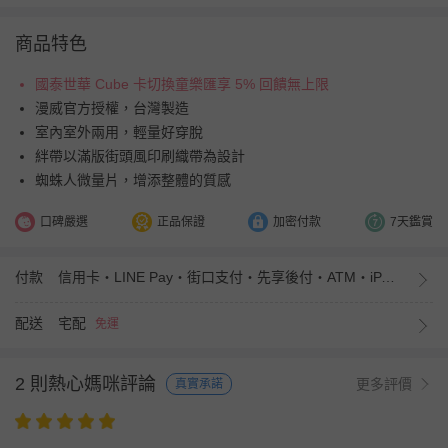
商品特色
國泰世華 Cube 卡切換童樂匯享 5% 回饋無上限
漫威官方授權，台灣製造
室內室外兩用，輕量好穿脫
絆帶以滿版街頭風印刷織帶為設計
蜘蛛人微量片，增添整體的質感
口碑嚴選
正品保證
加密付款
7天鑑賞
付款
信用卡・LINE Pay・街口支付・先享後付・ATM・iPASS MONEY
配送
宅配
免運
2 則熱心媽咪評論
更多評價
真實承諾