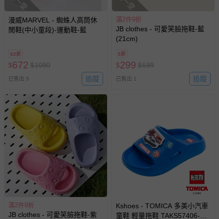
滿2件9折
漫威MARVEL - 蜘蛛人高筒休
JB clothes - 可愛笑臉拖鞋-藍
閒鞋(中小童段)-運動鞋-藍
(21cm)
62折
5折
672
299
$
$
1090
$
$
599
追蹤
追蹤
已售出 9
已售出 1
滿2件9折
Kshoes - TOMICA 多美小汽車
JB clothes - 可愛笑臉拖鞋-紫
童鞋 輕量拖鞋 TAKS57406-輕