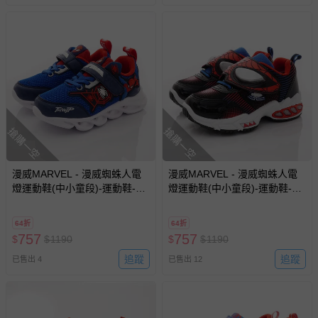
搶購一空
搶購一空
漫威MARVEL - 漫威蜘蛛人電
漫威MARVEL - 漫威蜘蛛人電
燈運動鞋(中小童段)-運動鞋-藍
燈運動鞋(中小童段)-運動鞋-紅
紅
黑
64折
64折
757
757
$
$
1190
$
$
1190
追蹤
追蹤
已售出 4
已售出 12