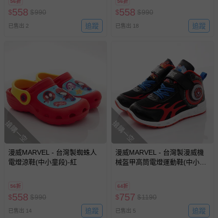
56折
56折
558
558
$
$
990
$
$
990
追蹤
追蹤
已售出 2
已售出 18
搶購一空
搶購一空
漫威MARVEL - 台灣製蜘蛛人
漫威MARVEL - 台灣製漫威機
電燈涼鞋(中小童段)-紅
械盔甲高筒電燈運動鞋(中小童
段)-運動鞋-黑紅
56折
64折
558
757
$
$
990
$
$
1190
追蹤
追蹤
已售出 14
已售出 5