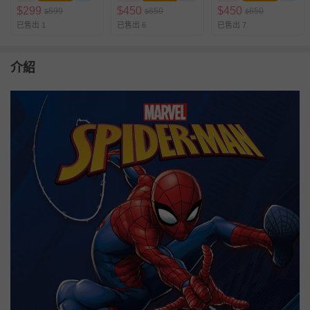
童段)
彈，穿脫方便-紫-(中
$
299
$
450
$
450
599
650
650
$
$
$
大童段)
已售出 1
已售出 6
已售出 7
介紹