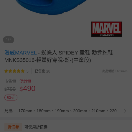
1/7
漫威MARVEL
-
蜘蛛人 SPIDEY 童鞋 勃肯拖鞋
MNKS35016-輕量好穿脫-藍-(中童段)
5
已售出 28
商品編號：639648
市售價
促銷價
490
$
790
$
62折
尺碼
170mm、180mm、190mm、200mm、210mm、220mm
折價券
可使用折價券