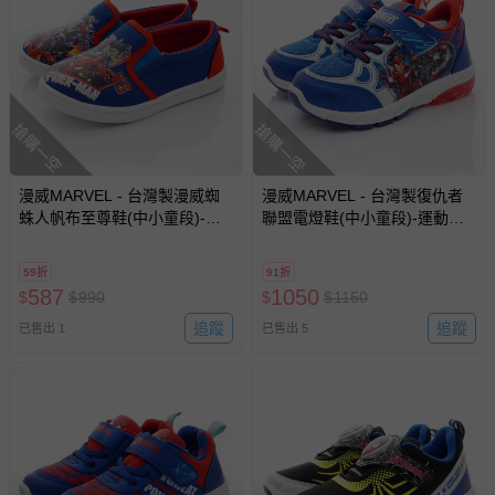
搶購一空
搶購一空
漫威MARVEL - 台灣製漫威蜘
漫威MARVEL - 台灣製復仇者
蛛人帆布至尊鞋(中小童段)-運
聯盟電燈鞋(中小童段)-運動鞋-
動鞋-藍
藍
59折
91折
587
1050
$
$
990
$
$
1150
追蹤
追蹤
已售出 1
已售出 5