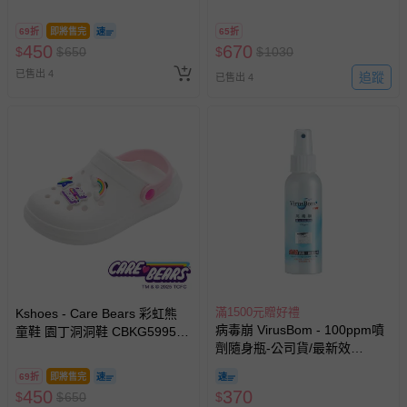
輕量防水x穿脫方便-粉紅-(小中
FNKG51417-輕量防水穿脫方
大童段)
便-紫-(中童段)
69折
即將售完
65折
450
670
$
$
650
$
$
1030
已售出 4
追蹤
已售出 4
滿1500元贈好禮
Kshoes - Care Bears 彩虹熊
病毒崩 VirusBom - 100ppm噴
童鞋 園丁洞洞鞋 CBKG59959-
劑隨身瓶-公司貨/最新效
輕量Q彈，穿脫方便-白-(中大童
期-100ml
段)
69折
即將售完
450
370
$
$
650
$