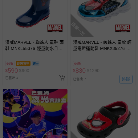
回。
部分商品依據消費者保護法的規定，不適用七天鑑賞期/猶
搶購一空
豫期範圍：
易於腐敗、保存期限較短或解約時即將逾期（例如生鮮
商品、食品等）。
漫威MARVEL - 蜘蛛人 童鞋 雨
漫威MARVEL - 蜘蛛人 童款 輕
鞋 MNKL55376-輕量防水且穿
客製化商品（例如客製生日書、姓名貼等）。
量電燈運動鞋 MNKX35276-減
脫方便-藍紅-(中大童段)
緩跑步壓力輕量鞋底-藍紅-(中
報紙、期刊或雜誌（惟書籍如經拆封、使用，則酌收整
大童段)
新費用）。
66折
即將售完
64折
590
830
$
$
900
$
$
1290
經消費者拆封之影音商品或電腦軟體（例如 DVD、CD
已售出 4
追蹤
已售出 7
等）。
非以有形媒介提供之數位內容或一經提供即為完成之線
上服務，經消費者事先同意始提供（例如線上課程、遊
戲或活動點數等）。
已拆封之以下類型商品：
-個人衛生用品（例如尿布、貼身衣物、泳裝、襪子、地
墊、寢具類等）。
-新生兒親膚衣物（嬰幼兒包巾與背巾、包屁衣、學習