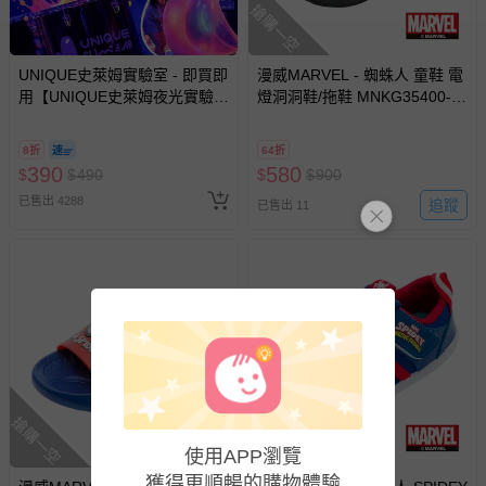
褲、紗布衣等）。
搶購一空
-接觸性孕哺產品（奶嘴、奶瓶、擠乳器、哺乳衣、托腹
帶束縛衣、餐搖椅等）。
UNIQUE史萊姆實驗室 - 即買即
漫威MARVEL - 蜘蛛人 童鞋 電
-其他原廠盒裝商品封口處已貼上「不可拆封」，或具警
用【UNIQUE史萊姆夜光實驗室
燈洞洞鞋/拖鞋 MNKG35400-輕
示字句等說明貼紙、封條者。
@ 台北科教館 】2026/6/11-
量透氣又舒適-黑紅-(中大童段)
國際航空、客運、訂房等服務。
8/30 (電子票券，於展期現場憑
8折
64折
訂單編號兌換，逾期作廢) (大
390
580
$
$
490
$
$
900
人小孩均一價(3歲以上需購票))
相關的退換貨辦理流程，可詳見：
退換貨 & 退款問題
已售出 4288
追蹤
已售出 11
其他常見問題：
運送服務：目前提供的運送僅限台灣本島。如您位於離島地
區，可能會無法配送，或須依據商品需加收離島運費。廠商
亦保留出貨與否的權利。離島、偏遠地區、樓層親送等加價
費用，可能會另需加收。
商品實際的配達日期，可於訂單個人資料內的查詢訂單內，
已出貨通知之訊息為主。
搶購一空
搶購一空
如您收到商品，請依正常流程檢查是否完好，若商品遇瑕疵
使用APP瀏覽
情形，您可申請更換新品或退貨，請見：
退貨的辦理流程
。
獲得更順暢的購物體驗