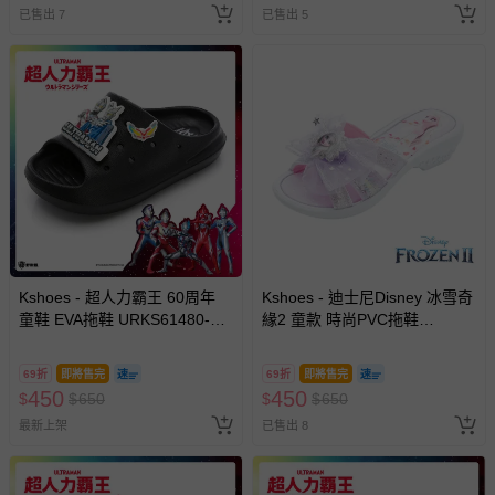
已售出 7
已售出 5
Kshoes - 超人力霸王 60周年
Kshoes - 迪士尼Disney 冰雪奇
童鞋 EVA拖鞋 URKS61480-黑-
緣2 童款 時尚PVC拖鞋
(中大童段)
FNKS65717-輕量鞋身設計，舒
適好穿-紫-(小中大童段)
69折
即將售完
69折
即將售完
450
450
$
$
650
$
$
650
最新上架
已售出 8