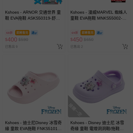
Kshoes - ARNOR 交通世界 童
Kshoes - 漫威MARVEL 蜘蛛人
鞋 EVA拖鞋 ASKS50319-舒適
童鞋 EVA拖鞋 MNKS55002-輕
腳感，輕盈好走-灰藍-(中大童
量好穿脫-紅-(中大童段)
段)
68折
即將售完
69折
即將售完
400
450
$
$
590
$
$
650
已售出 9
已售出 2
搶購一空
Kshoes - 迪士尼Disney 冰雪奇
Kshoes - Disney 迪士尼 冰雪
緣 童款 EVA拖鞋 FNKS51013-
奇緣 童鞋 電燈洞洞鞋/拖鞋