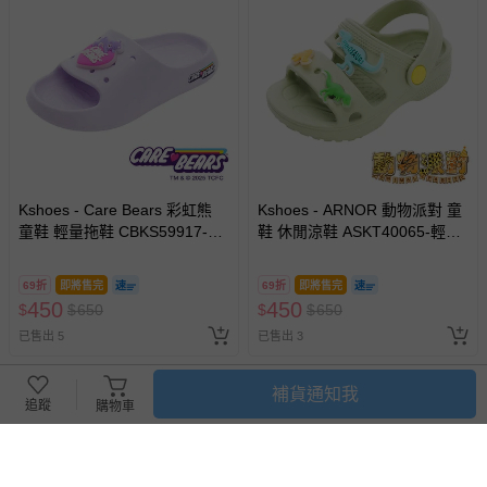
Kshoes - Care Bears 彩虹熊
Kshoes - ARNOR 動物派對 童
童鞋 輕量拖鞋 CBKS59917-輕
鞋 休閒涼鞋 ASKT40065-輕量
量Q彈材質，穿脫方便、舒適不
防水，舒適行走-綠-(寶寶小童
勒腳-粉紫-(中大童段)
段)
69折
即將售完
69折
即將售完
450
450
$
$
650
$
$
650
已售出 5
已售出 3
補貨通知我
追蹤
購物車