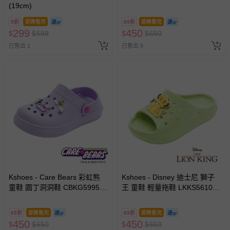
(19cm)
量好穿脫-藍-(小中童段)
5折
即將售完
69折
即將售完
299
450
$
$
599
$
$
650
已售出 1
已售出 6
Kshoes - Care Bears 彩虹熊
Kshoes - Disney 迪士尼 獅子
童鞋 園丁洞洞鞋 CBKG59957-
王 童鞋 輕量拖鞋 LKKS56105-
輕量Q彈，穿脫方便-紫-(中大童
輕量好穿脫-綠-(中童段)
段)
69折
即將售完
69折
即將售完
450
450
$
$
650
$
$
650