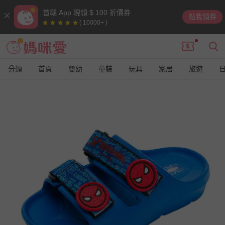
首載 App 現領 $ 100 折價券
點我領券
( 10000+ )
分類
首頁
嬰幼
童裝
玩具
家居
旅遊